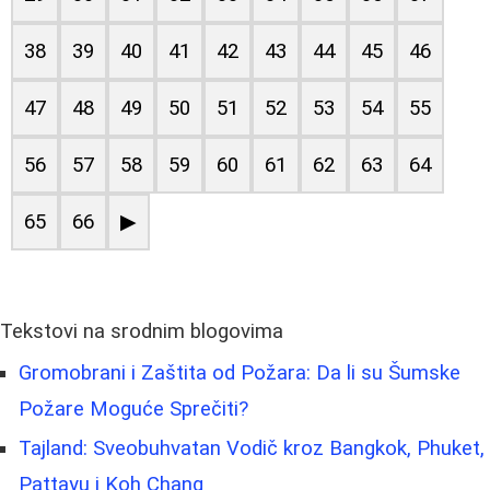
38
39
40
41
42
43
44
45
46
47
48
49
50
51
52
53
54
55
56
57
58
59
60
61
62
63
64
65
66
▶
Tekstovi na srodnim blogovima
Gromobrani i Zaštita od Požara: Da li su Šumske
Požare Moguće Sprečiti?
Tajland: Sveobuhvatan Vodič kroz Bangkok, Phuket,
Pattayu i Koh Chang