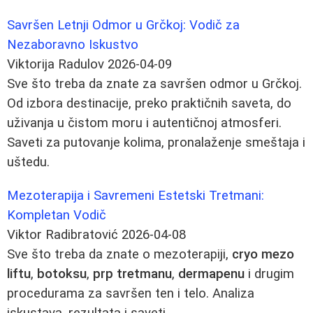
Savršen Letnji Odmor u Grčkoj: Vodič za
Nezaboravno Iskustvo
Viktorija Radulov
2026-04-09
Sve što treba da znate za savršen odmor u Grčkoj.
Od izbora destinacije, preko praktičnih saveta, do
uživanja u čistom moru i autentičnoj atmosferi.
Saveti za putovanje kolima, pronalaženje smeštaja i
uštedu.
Mezoterapija i Savremeni Estetski Tretmani:
Kompletan Vodič
Viktor Radibratović
2026-04-08
Sve što treba da znate o mezoterapiji,
cryo mezo
liftu
,
botoksu
,
prp tretmanu
,
dermapenu
i drugim
procedurama za savršen ten i telo. Analiza
iskustava, rezultata i saveti.