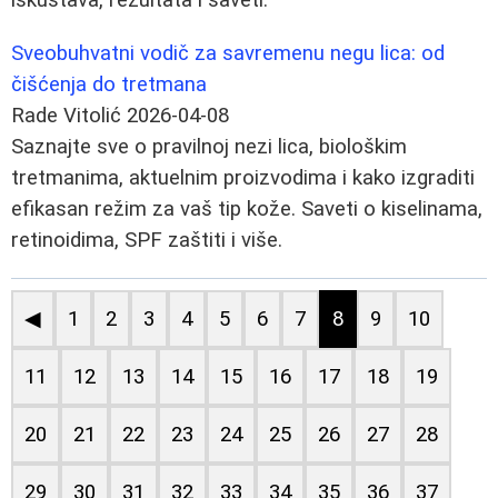
Sveobuhvatni vodič za savremenu negu lica: od
čišćenja do tretmana
Rade Vitolić
2026-04-08
Saznajte sve o pravilnoj nezi lica, biološkim
tretmanima, aktuelnim proizvodima i kako izgraditi
efikasan režim za vaš tip kože. Saveti o kiselinama,
retinoidima, SPF zaštiti i više.
◀
1
2
3
4
5
6
7
8
9
10
11
12
13
14
15
16
17
18
19
20
21
22
23
24
25
26
27
28
29
30
31
32
33
34
35
36
37