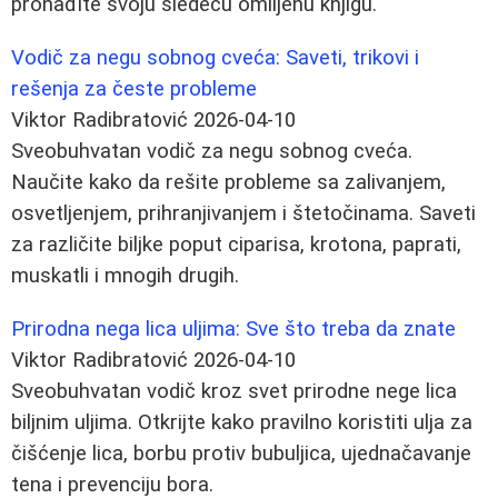
pronađite svoju sledeću omiljenu knjigu.
Vodič za negu sobnog cveća: Saveti, trikovi i
rešenja za česte probleme
Viktor Radibratović
2026-04-10
Sveobuhvatan vodič za negu sobnog cveća.
Naučite kako da rešite probleme sa zalivanjem,
osvetljenjem, prihranjivanjem i štetočinama. Saveti
za različite biljke poput ciparisa, krotona, paprati,
muskatli i mnogih drugih.
Prirodna nega lica uljima: Sve što treba da znate
Viktor Radibratović
2026-04-10
Sveobuhvatan vodič kroz svet prirodne nege lica
biljnim uljima. Otkrijte kako pravilno koristiti ulja za
čišćenje lica, borbu protiv bubuljica, ujednačavanje
tena i prevenciju bora.