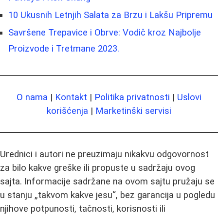
10 Ukusnih Letnjih Salata za Brzu i Lakšu Pripremu
Savršene Trepavice i Obrve: Vodič kroz Najbolje
Proizvode i Tretmane 2023.
O nama
|
Kontakt
|
Politika privatnosti
|
Uslovi
korišćenja
|
Marketinški servisi
Urednici i autori ne preuzimaju nikakvu odgovornost
za bilo kakve greške ili propuste u sadržaju ovog
sajta. Informacije sadržane na ovom sajtu pružaju se
u stanju „takvom kakve jesu“, bez garancija u pogledu
njihove potpunosti, tačnosti, korisnosti ili