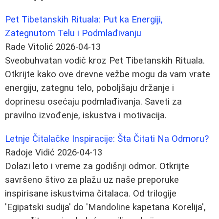
Pet Tibetanskih Rituala: Put ka Energiji,
Zategnutom Telu i Podmlađivanju
Rade Vitolić
2026-04-13
Sveobuhvatan vodič kroz Pet Tibetanskih Rituala.
Otkrijte kako ove drevne vežbe mogu da vam vrate
energiju, zategnu telo, poboljšaju držanje i
doprinesu osećaju podmlađivanja. Saveti za
pravilno izvođenje, iskustva i motivacija.
Letnje Čitalačke Inspiracije: Šta Čitati Na Odmoru?
Radoje Vidić
2026-04-13
Dolazi leto i vreme za godišnji odmor. Otkrijte
savršeno štivo za plažu uz naše preporuke
inspirisane iskustvima čitalaca. Od trilogije
'Egipatski sudija' do 'Mandoline kapetana Korelija',