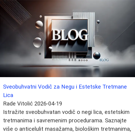
Sveobuhvatni Vodič za Negu i Estetske Tretmane
Lica
Rade Vitolić
2026-04-19
Istražite sveobuhvatan vodič o negi lica, estetskim
tretmanima i savremenim procedurama. Saznajte
više o anticelulit masažama, biološkim tretmanima,