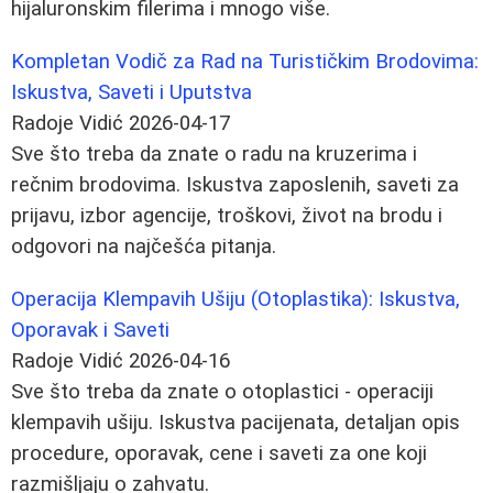
hijaluronskim filerima i mnogo više.
Kompletan Vodič za Rad na Turističkim Brodovima:
Iskustva, Saveti i Uputstva
Radoje Vidić
2026-04-17
Sve što treba da znate o radu na kruzerima i
rečnim brodovima. Iskustva zaposlenih, saveti za
prijavu, izbor agencije, troškovi, život na brodu i
odgovori na najčešća pitanja.
Operacija Klempavih Ušiju (Otoplastika): Iskustva,
Oporavak i Saveti
Radoje Vidić
2026-04-16
Sve što treba da znate o otoplastici - operaciji
klempavih ušiju. Iskustva pacijenata, detaljan opis
procedure, oporavak, cene i saveti za one koji
razmišljaju o zahvatu.