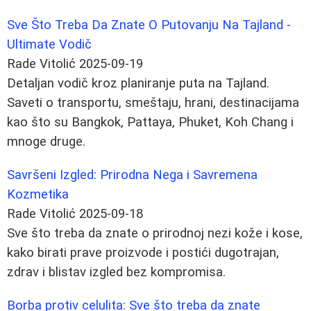
Sve Što Treba Da Znate O Putovanju Na Tajland -
Ultimate Vodič
Rade Vitolić
2025-09-19
Detaljan vodič kroz planiranje puta na Tajland.
Saveti o transportu, smeštaju, hrani, destinacijama
kao što su Bangkok, Pattaya, Phuket, Koh Chang i
mnoge druge.
Savršeni Izgled: Prirodna Nega i Savremena
Kozmetika
Rade Vitolić
2025-09-18
Sve što treba da znate o prirodnoj nezi kože i kose,
kako birati prave proizvode i postići dugotrajan,
zdrav i blistav izgled bez kompromisa.
Borba protiv celulita: Sve što treba da znate