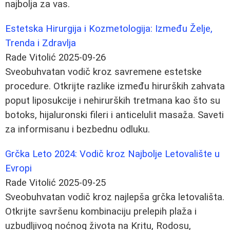
najbolja za vas.
Estetska Hirurgija i Kozmetologija: Između Želje,
Trenda i Zdravlja
Rade Vitolić
2025-09-26
Sveobuhvatan vodič kroz savremene estetske
procedure. Otkrijte razlike između hirurških zahvata
poput liposukcije i nehirurških tretmana kao što su
botoks, hijaluronski fileri i anticelulit masaža. Saveti
za informisanu i bezbednu odluku.
Grčka Leto 2024: Vodič kroz Najbolje Letovalište u
Evropi
Rade Vitolić
2025-09-25
Sveobuhvatan vodič kroz najlepša grčka letovališta.
Otkrijte savršenu kombinaciju prelepih plaža i
uzbudljivog noćnog života na Kritu, Rodosu,