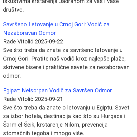
iskustvima krstarenja Jadranom za vas i vaše
društvo.
Savršeno Letovanje u Crnoj Gori: Vodič za
Nezaboravan Odmor
Rade Vitolić
2025-09-22
Sve što treba da znate za savršeno letovanje u
Crnoj Gori. Pratite naš vodič kroz najlepše plaže,
skrivene bisere i praktične savete za nezaboravan
odmor.
Egipat: Neiscrpan Vodič za Savršen Odmor
Rade Vitolić
2025-09-21
Sve što treba da znate o letovanju u Egiptu. Saveti
za izbor hotela, destinacija kao što su Hurgada i
Šarm el Šeik, krstarenje Nilom, prevencija
stomačnih tegoba i mnogo više.