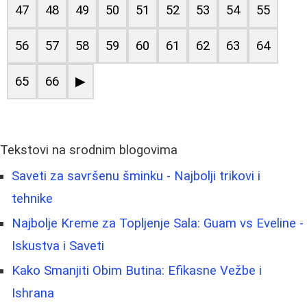
47
48
49
50
51
52
53
54
55
56
57
58
59
60
61
62
63
64
65
66
▶
Tekstovi na srodnim blogovima
Saveti za savršenu šminku - Najbolji trikovi i
tehnike
Najbolje Kreme za Topljenje Sala: Guam vs Eveline -
Iskustva i Saveti
Kako Smanjiti Obim Butina: Efikasne Vežbe i
Ishrana