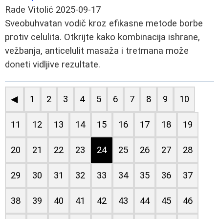
Rade Vitolić
2025-09-17
Sveobuhvatan vodič kroz efikasne metode borbe
protiv celulita. Otkrijte kako kombinacija ishrane,
vežbanja, anticelulit masaža i tretmana može
doneti vidljive rezultate.
◀
1
2
3
4
5
6
7
8
9
10
11
12
13
14
15
16
17
18
19
20
21
22
23
24
25
26
27
28
29
30
31
32
33
34
35
36
37
38
39
40
41
42
43
44
45
46