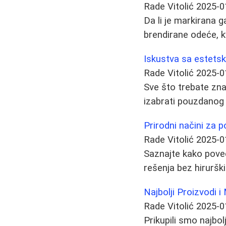
Rade Vitolić
2025-0
Da li je markirana
brendirane odeće, k
Iskustva sa estetsk
Rade Vitolić
2025-0
Sve što trebate zna
izabrati pouzdanog 
Prirodni načini za p
Rade Vitolić
2025-0
Saznajte kako poveć
rešenja bez hirurški
Najbolji Proizvodi 
Rade Vitolić
2025-0
Prikupili smo najbol