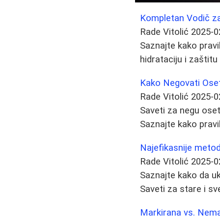
Kompletan Vodič z
Rade Vitolić
2025-0
Saznajte kako pravi
hidrataciju i zaštitu
Kako Negovati Osetl
Rade Vitolić
2025-0
Saveti za negu osetl
Saznajte kako praviln
Najefikasnije metode
Rade Vitolić
2025-0
Saznajte kako da ukl
Saveti za stare i s
Markirana vs. Nema