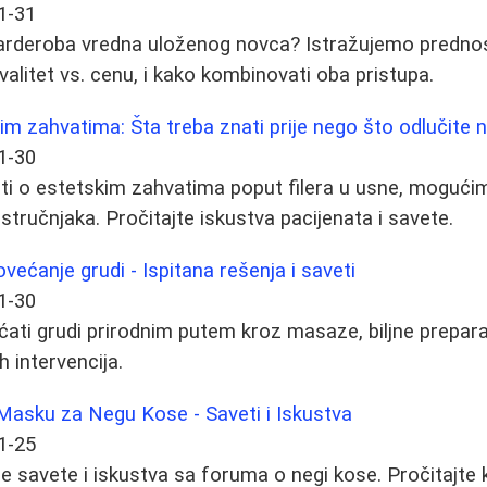
1-31
 garderoba vredna uloženog novca? Istražujemo prednos
valitet vs. cenu, i kako kombinovati oba pristupa.
im zahvatima: Šta treba znati prije nego što odlučite n
1-30
ti o estetskim zahvatima poput filera u usne, mogućim
stručnjaka. Pročitajte iskustva pacijenata i savete.
ovećanje grudi - Ispitana rešenja i saveti
1-30
ati grudi prirodnim putem kroz masaze, biljne preparat
h intervencija.
i Masku za Negu Kose - Saveti i Iskustva
1-25
je savete i iskustva sa forumа o negi kose. Pročitajte 