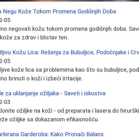
a Negu Kože Tokom Promena Godišnjih Doba
2-05
lno negovati kožu tokom promena godišnjih doba. Save
 kože za zdrav i blistav ten.
jivu Kožu Lica: Rešenja za Bubuljice, Podočnjake i Crv
2-05
jive kože lica sa problemima kao što su bubuljice, podo
o brinuti o koži i izbeći iritacije.
 za uklanjanje ožiljaka - Saveti i iskustva
2-03
onite ožiljke na koži - od preparata i lasera do hirurški
veže ožiljke sa dokazanom efikasnošću.
rkirana Garderoba: Kako Pronaći Balans