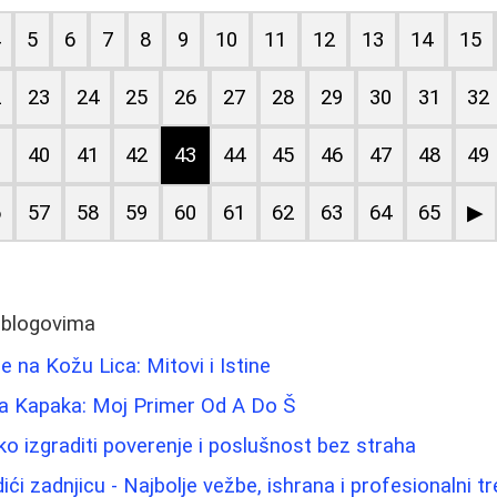
4
5
6
7
8
9
10
11
12
13
14
15
2
23
24
25
26
27
28
29
30
31
32
9
40
41
42
43
44
45
46
47
48
49
6
57
58
59
60
61
62
63
64
65
▶
 blogovima
 na Kožu Lica: Mitovi i Istine
ja Kapaka: Moj Primer Od A Do Š
ko izgraditi poverenje i poslušnost bez straha
dići zadnjicu - Najbolje vežbe, ishrana i profesionalni t