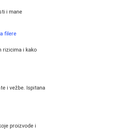
ti i mane
a filere
 rizicima i kako
e i vežbe. Ispitana
koje proizvode i