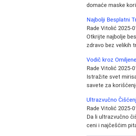
domaće maske korist
Najbolji Besplatni 
Rade Vitolić
2025-0
Otkrijte najbolje b
zdravo bez velikih 
Vodič kroz Omiljen
Rade Vitolić
2025-0
Istražite svet miri
savete za korišćenje
Ultrazvučno Čišćen
Rade Vitolić
2025-0
Da li ultrazvučno či
ceni i najčešćim p