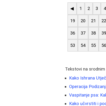
◀
1
2
3
19
20
21
2
36
37
38
3
53
54
55
5
Tekstovi na srodnim
Kako Ishrana Utječe
Operacija Podizan
Vaspitanje psa: Ka
Kako učvrstiti i po