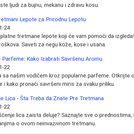
e ljudi za bujnu, mekanu i zdravu kosu.
Tretmani Lepote za Prirodnu Lepotu
1-24
esplatne tretmane lepote koji će vam pomoći da izgledat
troškova. Saveti za negu kože, kose i usana.
e Parfeme: Kako Izabrati Savršenu Aromu
1-22
sa sa našim vodičem kroz popularne parfeme. Otkrijte 
 i kako pronaći savršeni miris za svaku priliku.
je Lica - Šta Treba da Znate Pre Tretmana
1-22
šćenje lica zaista deluje? Saznajte sve o prednostima, 
itanjima o ovom neinvazivnom tretmanu.