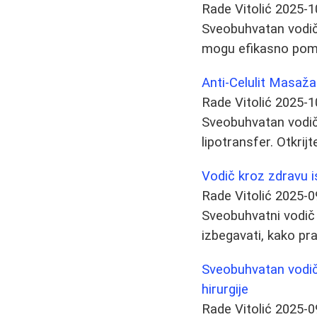
Rade Vitolić
2025-1
Sveobuhvatan vodič k
mogu efikasno pomoć
Anti-Celulit Masaža
Rade Vitolić
2025-1
Sveobuhvatan vodič k
lipotransfer. Otkrij
Vodič kroz zdravu i
Rade Vitolić
2025-0
Sveobuhvatni vodič 
izbegavati, kako pra
Sveobuhvatan vodič
hirurgije
Rade Vitolić
2025-0