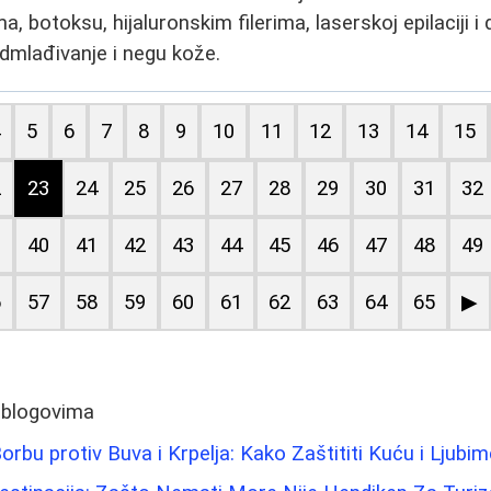
a, botoksu, hijaluronskim filerima, laserskoj epilaciji i
mlađivanje i negu kože.
4
5
6
7
8
9
10
11
12
13
14
15
2
23
24
25
26
27
28
29
30
31
32
9
40
41
42
43
44
45
46
47
48
49
6
57
58
59
60
61
62
63
64
65
▶
 blogovima
rbu protiv Buva i Krpelja: Kako Zaštititi Kuću i Ljubi