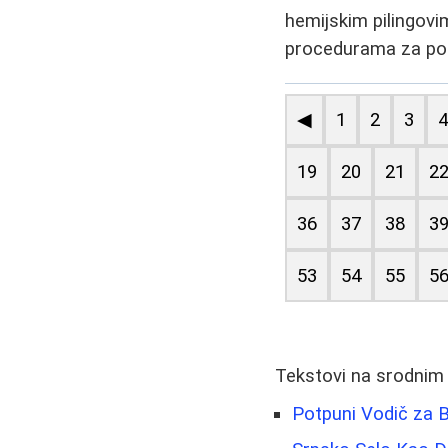
hemijskim pilingovim
procedurama za pod
◀
1
2
3
19
20
21
2
36
37
38
3
53
54
55
5
Tekstovi na srodnim
Potpuni Vodič za Bo