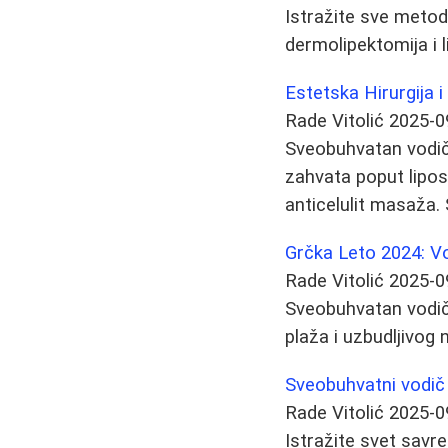
Istražite sve metode
dermolipektomija i l
Estetska Hirurgija 
Rade Vitolić
2025-0
Sveobuhvatan vodič 
zahvata poput liposu
anticelulit masaža.
Grčka Leto 2024: Vo
Rade Vitolić
2025-0
Sveobuhvatan vodič 
plaža i uzbudljivog 
Sveobuhvatni vodič
Rade Vitolić
2025-0
Istražite svet savr