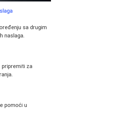
slaga
upoređenju sa drugim
ih naslaga.
 pripremiti za
ranja.
že pomoći u