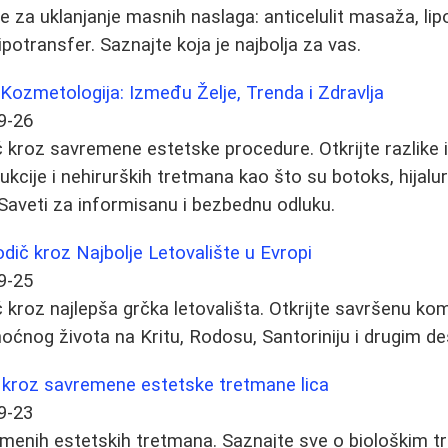
 za uklanjanje masnih naslaga: anticelulit masaža, lipol
ipotransfer. Saznajte koja je najbolja za vas.
i Kozmetologija: Između Želje, Trenda i Zdravlja
9-26
kroz savremene estetske procedure. Otkrijte razlike 
kcije i nehirurških tretmana kao što su botoks, hijaluron
 Saveti za informisanu i bezbednu odluku.
dič kroz Najbolje Letovalište u Evropi
9-25
kroz najlepša grčka letovališta. Otkrijte savršenu kom
noćnog života na Kritu, Rodosu, Santoriniju i drugim de
 kroz savremene estetske tretmane lica
9-23
emenih estetskih tretmana. Saznajte sve o biološkim 