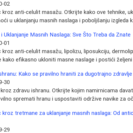
0-02
roz anti-celulit masažu. Otkrijte kako ove tehnike, uklj
i u uklanjanju masnih naslaga i poboljšanju izgleda 
 i Uklanjanje Masnih Naslaga: Sve Što Treba da Znate
0-01
roz anti-celulit masažu, lipolizu, liposukciju, dermoli
te kako efikasno ukloniti masne naslage i postići željeni 
shranu: Kako se pravilno hraniti za dugotrajno zdravlje
9-30
kroz zdravu ishranu. Otkrijte kojim namirnicama davat
vilno spremati hranu i uspostaviti održive navike za oč
 kroz tretmane za uklanjanje masnih naslaga: Od anti
9-29