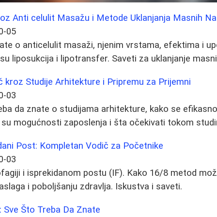
oz Anti celulit Masažu i Metode Uklanjanja Masnih Na
0-05
ate o anticelulit masaži, njenim vrstama, efektima i 
 liposukcija i lipotransfer. Saveti za uklanjanje masn
kroz Studije Arhitekture i Pripremu za Prijemni
0-03
eba da znate o studijama arhitekture, kako se efikasno
ve su mogućnosti zaposlenja i šta očekivati tokom studi
idani Post: Kompletan Vodič za Početnike
0-03
ofagiji i isprekidanom postu (IF). Kako 16/8 metod mo
slaga i poboljšanju zdravlja. Iskustva i saveti.
a: Sve Što Treba Da Znate