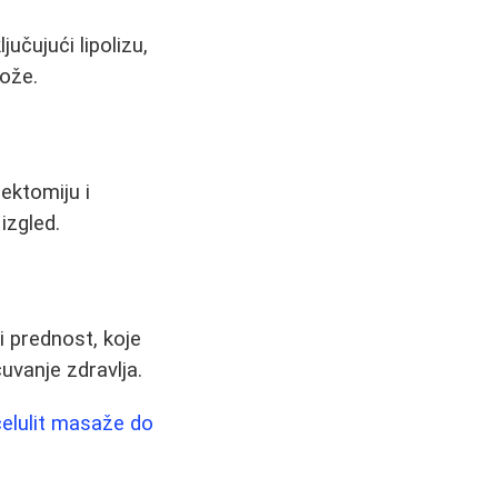
učujući lipolizu,
kože.
pektomiju i
izgled.
i prednost, koje
uvanje zdravlja.
celulit masaže do