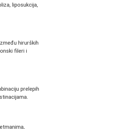
iza, liposukcija,
između hirurških
ski fileri i
binaciju prelepih
stinacijama.
tretmanima,