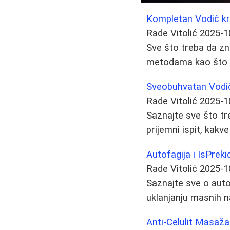
Kompletan Vodič kr
Rade Vitolić
2025-1
Sve što treba da zn
metodama kao što su
Sveobuhvatan Vodič 
Rade Vitolić
2025-1
Saznajte sve što tr
prijemni ispit, kak
Autofagija i IsPrek
Rade Vitolić
2025-1
Saznajte sve o aut
uklanjanju masnih na
Anti-Celulit Masaž