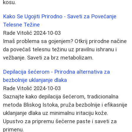
kosu.
Kako Se Ugojiti Prirodno - Saveti za Povećanje
Telesne Težine
Rade Vitolić
2024-10-03
Imaš problema sa gojenjem? Otkrij prirodne načine
da povećaš telesnu težinu uz pravilnu ishranu i
vežbanje. Saveti za brz metabolizam.
Depilacija šećerom - Prirodna alternativa za
bezbolnije uklanjanje dlaka
Rade Vitolić
2024-10-03
Saznajte kako depilacija šećerom, tradicionalna
metoda Bliskog Istoka, pruža bezbolnije i efikasnije
uklanjanje dlaka uz minimalnu iritaciju kože.
Upustvo za pripremu šećerne paste i saveti za
primenu.