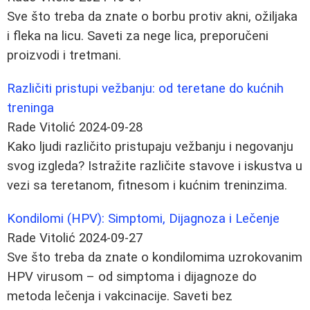
Sve što treba da znate o borbu protiv akni, ožiljaka
i fleka na licu. Saveti za nege lica, preporučeni
proizvodi i tretmani.
Različiti pristupi vežbanju: od teretane do kućnih
treninga
Rade Vitolić
2024-09-28
Kako ljudi različito pristupaju vežbanju i negovanju
svog izgleda? Istražite različite stavove i iskustva u
vezi sa teretanom, fitnesom i kućnim treninzima.
Kondilomi (HPV): Simptomi, Dijagnoza i Lečenje
Rade Vitolić
2024-09-27
Sve što treba da znate o kondilomima uzrokovanim
HPV virusom – od simptoma i dijagnoze do
metoda lečenja i vakcinacije. Saveti bez