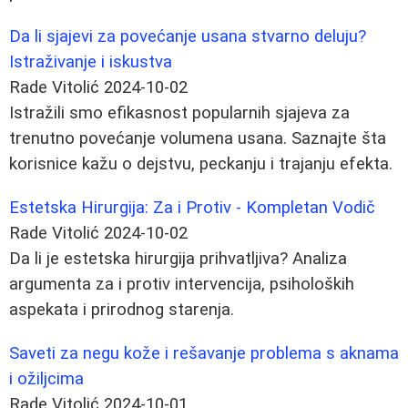
Da li sjajevi za povećanje usana stvarno deluju?
Istraživanje i iskustva
Rade Vitolić
2024-10-02
Istražili smo efikasnost popularnih sjajeva za
trenutno povećanje volumena usana. Saznajte šta
korisnice kažu o dejstvu, peckanju i trajanju efekta.
Estetska Hirurgija: Za i Protiv - Kompletan Vodič
Rade Vitolić
2024-10-02
Da li je estetska hirurgija prihvatljiva? Analiza
argumenta za i protiv intervencija, psiholoških
aspekata i prirodnog starenja.
Saveti za negu kože i rešavanje problema s aknama
i ožiljcima
Rade Vitolić
2024-10-01