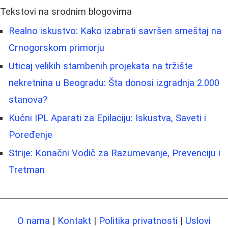
Tekstovi na srodnim blogovima
Realno iskustvo: Kako izabrati savršen smeštaj na
Crnogorskom primorju
Uticaj velikih stambenih projekata na tržište
nekretnina u Beogradu: Šta donosi izgradnja 2.000
stanova?
Kućni IPL Aparati za Epilaciju: Iskustva, Saveti i
Poređenje
Strije: Konačni Vodič za Razumevanje, Prevenciju i
Tretman
O nama
|
Kontakt
|
Politika privatnosti
|
Uslovi