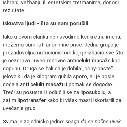
ishrani, vežbanju ili estetskim tretmanima, donosi
rezultate.
Iskustva ljudi - šta su nam poručili
Iako u ovom članku ne navodimo konkretna imena,
možemo sumirati anonimne priče. Jedna grupa je
prezadovoljna nutricionistom koji je izbacio sve što
je nezdravo i uveo redovne
anticelulit masaže
kao
dopunu. Druga se žali da je dobila „copy-paste“
jelovnik i da je kilogram gubila sporo, ali je posle
dodala
anti celulit masažu
i pomak se dogodio.
Treći su posustali i odlučili se za
liposukciju
, a
zatim
lipotransfer
kako bi višak masti iskoristili za
uvećanje grudi.
Svima je zajedničko jedno:
snaga da se počne uvek