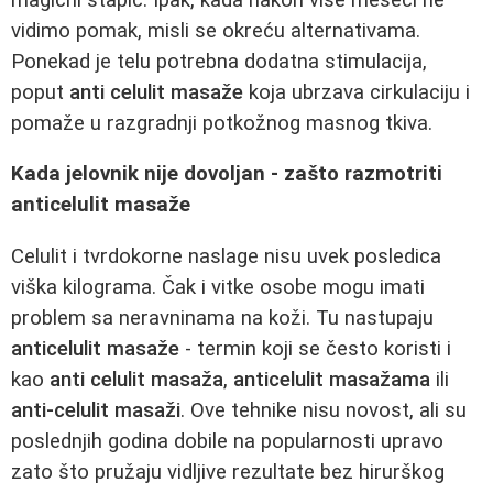
vidimo pomak, misli se okreću alternativama.
Ponekad je telu potrebna dodatna stimulacija,
poput
anti celulit masaže
koja ubrzava cirkulaciju i
pomaže u razgradnji potkožnog masnog tkiva.
Kada jelovnik nije dovoljan - zašto razmotriti
anticelulit masaže
Celulit i tvrdokorne naslage nisu uvek posledica
viška kilograma. Čak i vitke osobe mogu imati
problem sa neravninama na koži. Tu nastupaju
anticelulit masaže
- termin koji se često koristi i
kao
anti celulit masaža
,
anticelulit masažama
ili
anti-celulit masaži
. Ove tehnike nisu novost, ali su
poslednjih godina dobile na popularnosti upravo
zato što pružaju vidljive rezultate bez hirurškog