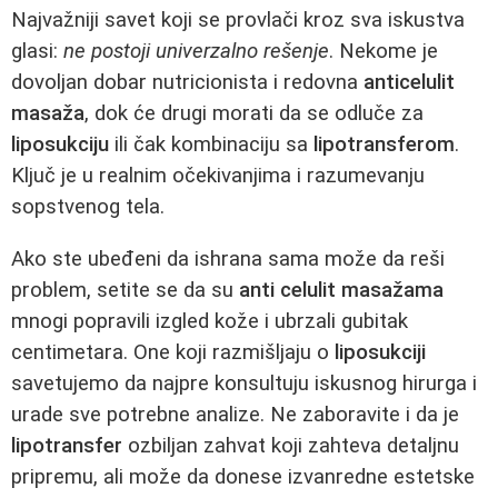
Najvažniji savet koji se provlači kroz sva iskustva
glasi:
ne postoji univerzalno rešenje
. Nekome je
dovoljan dobar nutricionista i redovna
anticelulit
masaža
, dok će drugi morati da se odluče za
liposukciju
ili čak kombinaciju sa
lipotransferom
.
Ključ je u realnim očekivanjima i razumevanju
sopstvenog tela.
Ako ste ubeđeni da ishrana sama može da reši
problem, setite se da su
anti celulit masažama
mnogi popravili izgled kože i ubrzali gubitak
centimetara. One koji razmišljaju o
liposukciji
savetujemo da najpre konsultuju iskusnog hirurga i
urade sve potrebne analize. Ne zaboravite i da je
lipotransfer
ozbiljan zahvat koji zahteva detaljnu
pripremu, ali može da donese izvanredne estetske