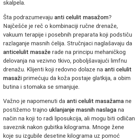
skalpela.
Šta podrazumevaju
anti celulit masažom
?
Najčešće je reč o kombinaciji ručne drenaže,
vakuum terapije i posebnih preparata koji podstiču
razlaganje masnih ćelija. Stručnjaci naglašavaju da
anticelulit masaže
rade na principu mehaničkog
delovanja na vezivno tkivo, poboljšavajući limfnu
drenažu. Klijenti koji redovno dolaze na
anti celulit
masaži
primećuju da koža postaje glatkija, a obim
butina i stomaka se smanjuje.
Važno je napomenuti da
anti celulit masažama
ne
postižemo trajno
uklanjanje masnih naslaga
na
način na koji to radi liposukcija, ali mogu biti odličan
saveznik nakon gubitka kilograma. Mnoge žene
koje su izgubile desetine kilograma uz pomoć