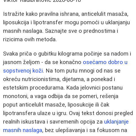
Istražite kako pravilna ishrana, anticelulit masaža,
liposukcija i lipotransfer mogu pomoći u uklanjanju
masnih naslaga. Saznajte sve o prednostima i
rizicima ovih metoda.
Svaka priča o gubitku kilograma počinje sa nadom i
jasnom željom - da se konačno
osećamo dobro u
sopstvenoj koži
. Na tom putu mnogi od nas se
okreću nutricionistima, dijetama, a ponekad i
estetskim procedurama. Kada jelovnici postanu
monotoni, a vaga odbija da se pomeri, rešenja
poput anticelulit masaže, liposukcije ili čak
lipotransfera ulaze u igru. Ovaj tekst donosi pregled
realnih iskustava i savremenih opcija za
uklanjanje
masnih naslaga
, bez ulepšavanja i sa fokusom na