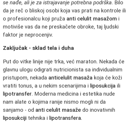
se nađe, ali je za istrajavanje potrebna podrška
. Bilo
da je reč o bliskoj osobi koja vas prati na kontrole ili
o profesionalcu koji pruža
anti celulit masažom
i
motiviše vas da ne preskačete obroke, taj ljudski
faktor je neprocenjiv.
Zaključak - sklad tela i duha
Put do vitke linije nije trka, već maraton. Nekada će
glavnu ulogu odigrati nutricionista sa individualnim
pristupom, nekada
anticelulit masaža
koja će koži
vratiti tonus, a u nekim scenarijima i
liposukcija
ili
lipotransfer
. Moderna medicina i estetika nude
nam alate o kojima ranije nismo mogli ni da
sanjamo - od
anti celulit masaže
do inovativnih
liposukciji
tehnika i
lipotransfera
.