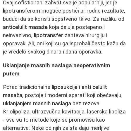
Ovaj sofisticirani zahvat sve je popularniji, jer je
lipotransferom
moguće postići prirodne rezultate,
budući da se koristi sopstveno tkivo. Za razliku od
anticelulit masaže
koja deluje postepeno i
neinvazivno,
lipotransfer
zahteva hirurgiju i
oporavak. Ali, oni koji su ga isprobali često kažu da
je vredelo svakog dinara i dana oporavka.
Uklanjanje masnih naslaga neoperativnim
putem
Pored tradicionalne
liposukcije
i
anti celulit
masaža
, postoje i moderni aparati koji obećavaju
uklanjanjem masnih naslaga
bez rezova.
Kriolipoliza, ultrazvučna kavitacija, laserska lipoliza
- sve su to metode koje se promovišu kao
alternative. Neke od njih zaista daju merljive