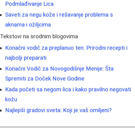
Podmlađivanje Lica
Saveti za negu kože i rešavanje problema s
aknama i ožiljcima
Tekstovi na srodnim blogovima
Konačni vodič za preplanuo ten: Prirodni recepti i
najbolji preparati
Konačni Vodič za Novogodišnje Menije: Šta
Spremiti za Doček Nove Godine
Kada početi sa negom lica i kako pravilno negovati
kožu
Najlepši gradovi sveta: Koji je vaš omiljeni?