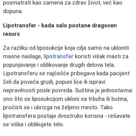
posmatrati kao zamena za zdrav život, već kao
dopuna.
Lipotransfer - kada salo postane dragocen
resurs
Za razliku od liposukcije koja cilja samo na ukloniti
masne naslage,
lipotransfer
koristi višak masti za
popunjavanje i oblikovanje drugih delova tela.
Lipotransferu se najčešće pribegava kada pacijent
želi da poveća grudi, popuni lice ili ispravi
nepravilnosti posle povreda. Suština je jednostavna:
ono što se liposukcijom ukloni sa trbuha ili butina,
pročisti se i ubrizga na željeno mesto. Tako
lipotransfera postaje dvostruko korisna - rešavate
se viška i oblikujete telo.