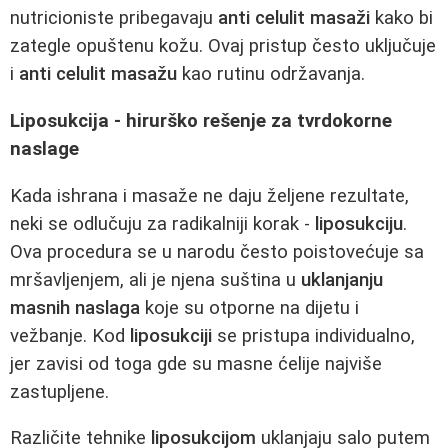
nutricioniste pribegavaju
anti celulit masaži
kako bi
zategle opuštenu kožu. Ovaj pristup često uključuje
i
anti celulit masažu
kao rutinu održavanja.
Liposukcija - hirurško rešenje za tvrdokorne
naslage
Kada ishrana i masaže ne daju željene rezultate,
neki se odlučuju za radikalniji korak -
liposukciju
.
Ova procedura se u narodu često poistovećuje sa
mršavljenjem, ali je njena suština u
uklanjanju
masnih naslaga
koje su otporne na dijetu i
vežbanje. Kod
liposukciji
se pristupa individualno,
jer zavisi od toga gde su masne ćelije najviše
zastupljene.
Različite tehnike
liposukcijom
uklanjaju salo putem