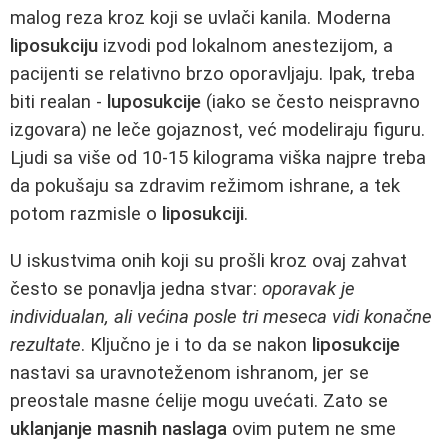
malog reza kroz koji se uvlači kanila. Moderna
liposukciju
izvodi pod lokalnom anestezijom, a
pacijenti se relativno brzo oporavljaju. Ipak, treba
biti realan -
luposukcije
(iako se često neispravno
izgovara) ne leče gojaznost, već modeliraju figuru.
Ljudi sa više od 10-15 kilograma viška najpre treba
da pokušaju sa zdravim režimom ishrane, a tek
potom razmisle o
liposukciji
.
U iskustvima onih koji su prošli kroz ovaj zahvat
često se ponavlja jedna stvar:
oporavak je
individualan, ali većina posle tri meseca vidi konačne
rezultate
. Ključno je i to da se nakon
liposukcije
nastavi sa uravnoteženom ishranom, jer se
preostale masne ćelije mogu uvećati. Zato se
uklanjanje masnih naslaga
ovim putem ne sme