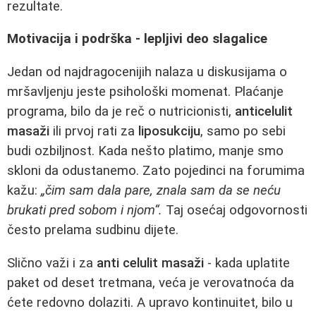
rezultate.
Motivacija i podrška - lepljivi deo slagalice
Jedan od najdragocenijih nalaza u diskusijama o
mršavljenju jeste psihološki momenat. Plaćanje
programa, bilo da je reč o nutricionisti,
anticelulit
masaži
ili prvoj rati za
liposukciju
, samo po sebi
budi ozbiljnost. Kada nešto platimo, manje smo
skloni da odustanemo. Zato pojedinci na forumima
kažu:
„čim sam dala pare, znala sam da se neću
brukati pred sobom i njom“.
Taj osećaj odgovornosti
često prelama sudbinu dijete.
Slično važi i za
anti celulit masaži
- kada uplatite
paket od deset tretmana, veća je verovatnoća da
ćete redovno dolaziti. A upravo kontinuitet, bilo u