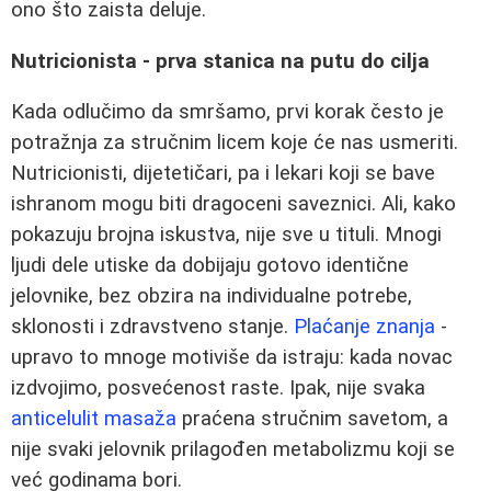
ono što zaista deluje.
Nutricionista - prva stanica na putu do cilja
Kada odlučimo da smršamo, prvi korak često je
potražnja za stručnim licem koje će nas usmeriti.
Nutricionisti, dijetetičari, pa i lekari koji se bave
ishranom mogu biti dragoceni saveznici. Ali, kako
pokazuju brojna iskustva, nije sve u tituli. Mnogi
ljudi dele utiske da dobijaju gotovo identične
jelovnike, bez obzira na individualne potrebe,
sklonosti i zdravstveno stanje.
Plaćanje znanja
-
upravo to mnoge motiviše da istraju: kada novac
izdvojimo, posvećenost raste. Ipak, nije svaka
anticelulit masaža
praćena stručnim savetom, a
nije svaki jelovnik prilagođen metabolizmu koji se
već godinama bori.