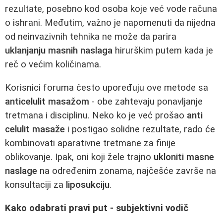
rezultate, posebno kod osoba koje već vode računa
o ishrani. Međutim, važno je napomenuti da nijedna
od neinvazivnih tehnika ne može da parira
uklanjanju masnih naslaga
hirurškim putem kada je
reč o većim količinama.
Korisnici foruma često upoređuju ove metode sa
anticelulit masažom
- obe zahtevaju ponavljanje
tretmana i disciplinu. Neko ko je već prošao
anti
celulit masaže
i postigao solidne rezultate, rado će
kombinovati aparativne tretmane za finije
oblikovanje. Ipak, oni koji žele trajno
ukloniti masne
naslage
na određenim zonama, najčešće završe na
konsultaciji za
liposukciju
.
Kako odabrati pravi put - subjektivni vodič