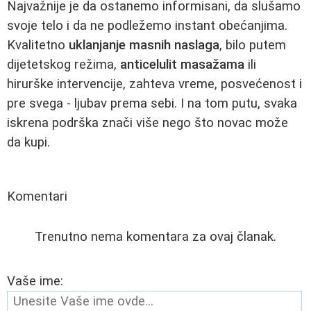
Najvažnije je da ostanemo informisani, da slušamo
svoje telo i da ne podležemo instant obećanjima.
Kvalitetno
uklanjanje masnih naslaga
, bilo putem
dijetetskog režima,
anticelulit masažama
ili
hirurške intervencije, zahteva vreme, posvećenost i
pre svega - ljubav prema sebi. I na tom putu, svaka
iskrena podrška znači više nego što novac može
da kupi.
Komentari
Trenutno nema komentara za ovaj članak.
Vaše ime: