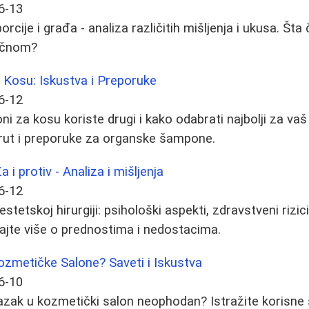
6-13
rcije i građa - analiza različitih mišljenja i ukusa. Šta 
ačnom?
 Kosu: Iskustva i Preporuke
6-12
i za kosu koriste drugi i kako odabrati najbolji za vaš
erut i preporuke za organske šampone.
a i protiv - Analiza i mišljenja
6-12
estetskoj hirurgiji: psihološki aspekti, zdravstveni rizici
najte više o prednostima i nedostacima.
ozmetičke Salone? Saveti i Iskustva
6-10
lazak u kozmetički salon neophodan? Istražite korisne 