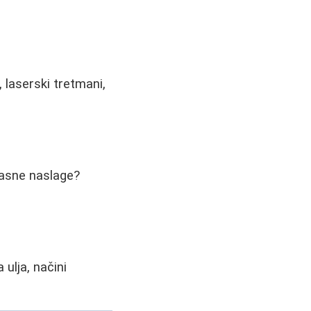
 laserski tretmani,
 masne naslage?
 ulja, načini