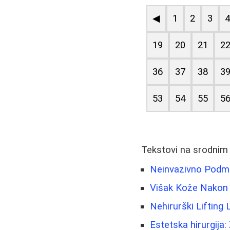
◀
1
2
3
19
20
21
2
36
37
38
3
53
54
55
5
Tekstovi na srodnim
Neinvazivno Podml
Višak Kože Nakon M
Nehirurški Lifting
Estetska hirurgija: