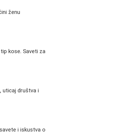
čini ženu
 tip kose. Saveti za
, uticaj društva i
savete i iskustva o