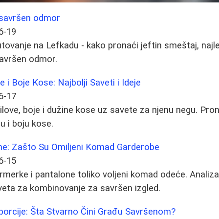
 savršen odmor
6-19
utovanje na Lefkadu - kako pronaći jeftin smeštaj, najl
savršen odmor.
e i Boje Kose: Najbolji Saveti i Ideje
6-17
stilove, boje i dužine kose uz savete za njenu negu. Pron
u i boju kose.
ne: Zašto Su Omiljeni Komad Garderobe
6-15
armerke i pantalone toliko voljeni komad odeće. Analiza
saveta za kombinovanje za savršen izgled.
porcije: Šta Stvarno Čini Građu Savršenom?