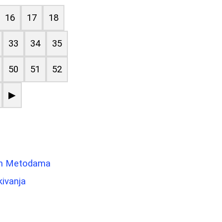
16
17
18
33
34
35
50
51
52
▶
gim Metodama
kivanja