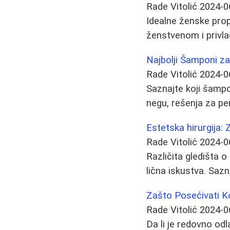
Rade Vitolić
2024-0
Idealne ženske propo
ženstvenom i privl
Najbolji Šamponi za
Rade Vitolić
2024-0
Saznajte koji šampon
negu, rešenja za p
Estetska hirurgija: Z
Rade Vitolić
2024-0
Različita gledišta o 
lična iskustva. Saz
Zašto Posećivati K
Rade Vitolić
2024-0
Da li je redovno od