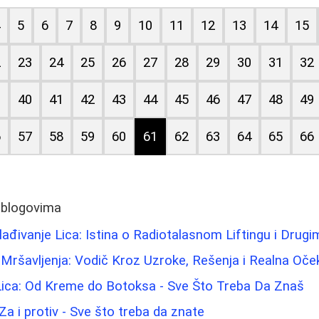
4
5
6
7
8
9
10
11
12
13
14
15
2
23
24
25
26
27
28
29
30
31
32
9
40
41
42
43
44
45
46
47
48
49
6
57
58
59
60
61
62
63
64
65
66
 blogovima
ađivanje Lica: Istina o Radiotalasnom Liftingu i Dru
ršavljenja: Vodič Kroz Uzroke, Rešenja i Realna Oče
 Lica: Od Kreme do Botoksa - Sve Što Treba Da Znaš
 Za i protiv - Sve što treba da znate