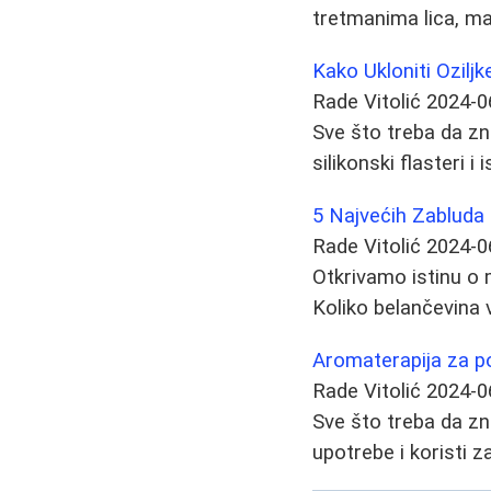
tretmanima lica, man
Kako Ukloniti Ozil
Rade Vitolić
2024-0
Sve što treba da zn
silikonski flasteri i
5 Najvećih Zabluda 
Rade Vitolić
2024-0
Otkrivamo istinu o m
Koliko belančevina 
Aromaterapija za po
Rade Vitolić
2024-0
Sve što treba da zna
upotrebe i koristi za