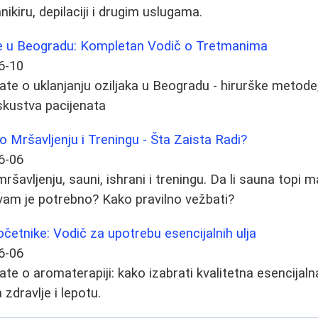
ikiru, depilaciji i drugim uslugama.
jke u Beogradu: Kompletan Vodič o Tretmanima
6-10
ate o uklanjanju oziljaka u Beogradu - hirurške metode,
 iskustva pacijenata
o Mršavljenju i Treningu - Šta Zaista Radi?
6-06
ršavljenju, sauni, ishrani i treningu. Da li sauna topi
vam je potrebno? Kako pravilno vežbati?
četnike: Vodič za upotrebu esencijalnih ulja
6-06
te o aromaterapiji: kako izabrati kvalitetna esencijalna
 zdravlje i lepotu.