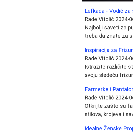
Lefkada - Vodič za
Rade Vitolić
2024-0
Najbolji saveti za p
treba da znate za 
Inspiracija za Frizur
Rade Vitolić
2024-0
Istražite različite 
svoju sledeću frizur
Farmerke i Pantalo
Rade Vitolić
2024-0
Otkrijte zašto su f
stilova, krojeva i 
Idealne Ženske Pro