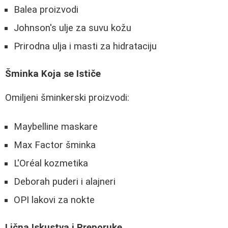
Balea proizvodi
Johnson's ulje za suvu kožu
Prirodna ulja i masti za hidrataciju
Šminka Koja se Ističe
Omiljeni šminkerski proizvodi:
Maybelline maskare
Max Factor šminka
L'Oréal kozmetika
Deborah puderi i alajneri
OPI lakovi za nokte
Lična Iskustva i Preporuke