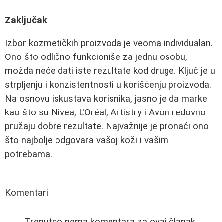
Zaključak
Izbor kozmetičkih proizvoda je veoma individualan.
Ono što odlično funkcioniše za jednu osobu,
možda neće dati iste rezultate kod druge. Ključ je u
strpljenju i konzistentnosti u korišćenju proizvoda.
Na osnovu iskustava korisnika, jasno je da marke
kao što su Nivea, L'Oréal, Artistry i Avon redovno
pružaju dobre rezultate. Najvažnije je pronaći ono
što najbolje odgovara vašoj koži i vašim
potrebama.
Komentari
Trenutno nema komentara za ovaj članak.