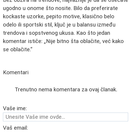
ugodno u onome što nosite. Bilo da preferirate
kockaste uzorke, pepito motive, klasično belo
odelo ili sportski stil, ključ je u balansu između
trendova i sopstvenog ukusa. Kao što jedan
komentar ističe:
Nije bitno šta oblačite, već kako
se oblačite.
Komentari
Trenutno nema komentara za ovaj članak.
Vaše ime:
Vaš email: