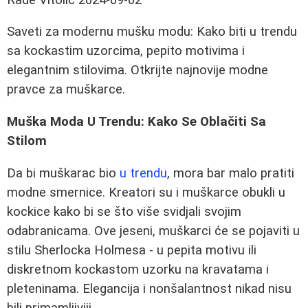
Saveti za modernu mušku modu: Kako biti u trendu
sa kockastim uzorcima, pepito motivima i
elegantnim stilovima. Otkrijte najnovije modne
pravce za muškarce.
Muška Moda U Trendu: Kako Se Oblačiti Sa
Stilom
Da bi muškarac bio
u trendu
, mora bar malo pratiti
modne smernice. Kreatori su i muškarce obukli u
kockice kako bi se što više svidjali svojim
odabranicama. Ove jeseni, muškarci će se pojaviti u
stilu Sherlocka Holmesa - u pepita motivu ili
diskretnom kockastom uzorku na kravatama i
pleteninama. Elegancija i nonšalantnost nikad nisu
bili primamljiviji.