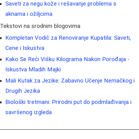
Saveti za negu kože i rešavanje problema s
aknama i ožiljcima
Tekstovi na srodnim blogovima
Kompletan Vodič za Renoviranje Kupatila: Saveti,
Cene i Iskustva
Kako Se Reći Višku Kilograma Nakon Porođaja -
Iskustva Mladih Majki
Mali Kutak za Jezike: Zabavno Učenje Nemačkog i
Drugih Jezika
Biološki tretmani: Prirodni put do podmlađivanja i
savršenog izgleda