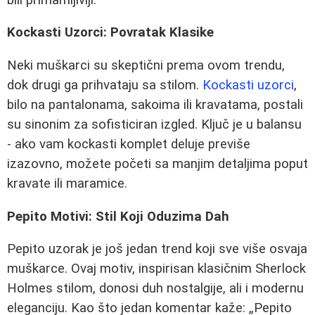
Kockasti Uzorci: Povratak Klasike
Neki muškarci su skeptični prema ovom trendu,
dok drugi ga prihvataju sa stilom.
Kockasti uzorci
,
bilo na pantalonama, sakoima ili kravatama, postali
su sinonim za sofisticiran izgled. Ključ je u balansu
- ako vam kockasti komplet deluje previše
izazovno, možete početi sa manjim detaljima poput
kravate ili maramice.
Pepito Motivi: Stil Koji Oduzima Dah
Pepito uzorak je još jedan trend koji sve više osvaja
muškarce. Ovaj motiv, inspirisan klasičnim Sherlock
Holmes stilom, donosi duh nostalgije, ali i modernu
eleganciju. Kao što jedan komentar kaže:
Pepito