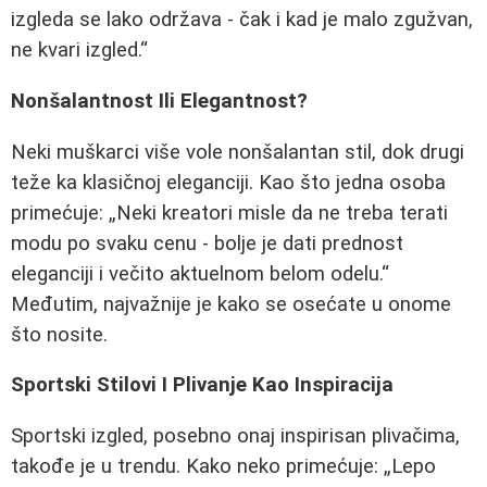
izgleda se lako održava - čak i kad je malo zgužvan,
ne kvari izgled.
Nonšalantnost Ili Elegantnost?
Neki muškarci više vole nonšalantan stil, dok drugi
teže ka klasičnoj eleganciji. Kao što jedna osoba
primećuje:
Neki kreatori misle da ne treba terati
modu po svaku cenu - bolje je dati prednost
eleganciji i večito aktuelnom belom odelu.
Međutim, najvažnije je kako se osećate u onome
što nosite.
Sportski Stilovi I Plivanje Kao Inspiracija
Sportski izgled, posebno onaj inspirisan plivačima,
takođe je u trendu. Kako neko primećuje:
Lepo