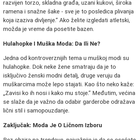
razvijen torzo, skladna građa, uzani kukovi, široka
ramena i snažne šake - sve je to posledica plivanja
koja izaziva divljenje.
Ako želite izgledati atletski,
možda je vreme da posetite bazen.
Hulahopke I Muška Moda: Da Ili Ne?
Jedna od kontroverznijih tema u muškoj modi su
hulahopke. Dok neke žene smatraju da je to
isključivo ženski modni detalj, druge veruju da
muškarcima može lepo stajati. Kao što neko kaže:
Zavisi ko ih nosi i kako mu stoje.
Međutim, većina
se slaže da je važno da odabir garderobe odražava
lični stil i samopouzdanje.
Zaključak: Moda Je O Ličnom Izboru
Bez obzira na trendove, najvažnije je da se osećate