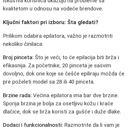
iskustva korisnica ukazuju na probleme sa
kvalitetom u odnosu na vodeće brendove.
Ključni faktori pri izboru: Šta gledati?
Prilikom odabira epilatora, važno je razmotriti
nekoliko činilaca:
Broj pinceta:
Što je veći, to će epilacija biti brža i
efikasnija. Za početnike, 20 pinceta je sasvim
dovoljno, dok one koje se češće epiliraju možda će
pre poželeti model sa 28 ili 40 pinceta.
Brzine rada:
Većina epilatora ima bar dve brzine.
Sporija brzina je bolja za osetljivu kožu i kraće
dlačice, dok se brža koristi za gušće i duže dlake.
Dodaci i funkcionalnosti:
Razmotrite da li vam je