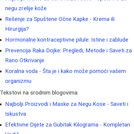
negu zrelije kože
Rešenje za Spuštene Očne Kapke - Krema ili
Hirurgija?
Hormonalne kontraceptivne pilule: Istine i zablude
Prevencija Raka Dojke: Pregledi, Metode i Saveti za
Rano Otkrivanje
Koralna voda - Šta je i kako može pomoći vašem
organizmu
Tekstovi na srodnim blogovima
Najbolji Proizvodi i Maskе za Negu Kose - Saveti i
Iskustva
Efektivne Dijete za Gubitak Kilograma - Kompletan