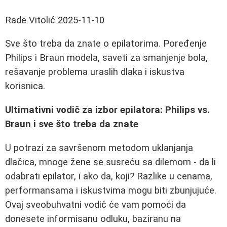
Rade Vitolić
2025-11-10
Sve što treba da znate o epilatorima. Poređenje
Philips i Braun modela, saveti za smanjenje bola,
rešavanje problema uraslih dlaka i iskustva
korisnica.
Ultimativni vodič za izbor epilatora: Philips vs.
Braun i sve što treba da znate
U potrazi za savršenom metodom uklanjanja
dlačica, mnoge žene se susreću sa dilemom - da li
odabrati epilator, i ako da, koji? Razlike u cenama,
performansama i iskustvima mogu biti zbunjujuće.
Ovaj sveobuhvatni vodič će vam pomoći da
donesete informisanu odluku, baziranu na