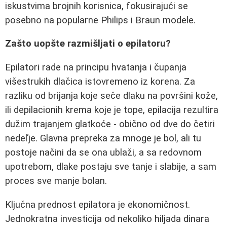
iskustvima brojnih korisnica, fokusirajući se
posebno na popularne Philips i Braun modele.
Zašto uopšte razmišljati o epilatoru?
Epilatori rade na principu hvatanja i čupanja
višestrukih dlačica istovremeno iz korena. Za
razliku od brijanja koje seče dlaku na površini kože,
ili depilacionih krema koje je topе, epilacija rezultira
dužim trajanjem glatkoće - obično od dve do četiri
nedeľje. Glavna prepreka za mnoge je bol, ali tu
postoje načini da se ona ublaži, a sa redovnom
upotrebom, dlake postaju sve tanje i slabije, a sam
proces sve manje bolan.
Ključna prednost epilatora je ekonomičnost.
Jednokratna investicija od nekoliko hiljada dinara