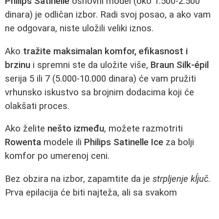
Philips Satinelle
osnovni model (oko 1.500-2.500
dinara) je odličan izbor. Radi svoj posao, a ako vam
ne odgovara, niste uložili veliki iznos.
Ako
tražite maksimalan komfor, efikasnost i
brzinu
i spremni ste da uložite više,
Braun Silk-épil
serija 5 ili 7 (5.000-10.000 dinara) će vam pružiti
vrhunsko iskustvo sa brojnim dodacima koji će
olakšati proces.
Ako želite
nešto između
, možete razmotriti
Rowenta
modele ili
Philips Satinelle Ice
za bolji
komfor po umerenoj ceni.
Bez obzira na izbor, zapamtite da je
strpljenje kĺjuč
.
Prva epilacija će biti najteža, ali sa svakom