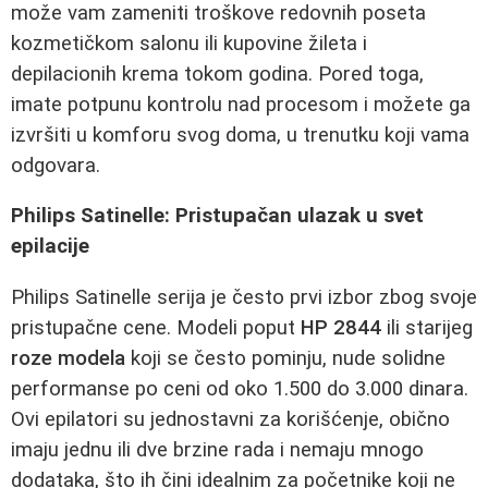
može vam zameniti troškove redovnih poseta
kozmetičkom salonu ili kupovine žileta i
depilacionih krema tokom godina. Pored toga,
imate potpunu kontrolu nad procesom i možete ga
izvršiti u komforu svog doma, u trenutku koji vama
odgovara.
Philips Satinelle: Pristupačan ulazak u svet
epilacije
Philips Satinelle serija je često prvi izbor zbog svoje
pristupačne cene. Modeli poput
HP 2844
ili starijeg
roze modela
koji se često pominju, nude solidne
performanse po ceni od oko 1.500 do 3.000 dinara.
Ovi epilatori su jednostavni za korišćenje, obično
imaju jednu ili dve brzine rada i nemaju mnogo
dodataka, što ih čini idealnim za početnike koji ne