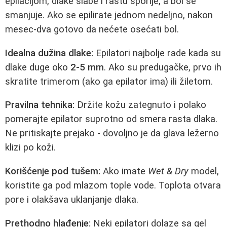
epilacijom, dlake slabe i rastu sporije, a bol se
smanjuje. Ako se epilirate jednom nedeljno, nakon
mesec-dva gotovo da nećete osećati bol.
Idealna dužina dlake:
Epilatori najbolje rade kada su
dlake duge oko
2-5 mm
. Ako su predugačke, prvo ih
skratite trimerom (ako ga epilator ima) ili žiletom.
Pravilna tehnika:
Držite kožu zategnuto i polako
pomerajte epilator suprotno od smera rasta dlaka.
Ne pritiskajte prejako - dovoljno je da glava ležerno
klizi po koži.
Korišćenje pod tušem:
Ako imate
Wet & Dry
model,
koristite ga pod mlazom tople vode. Toplota otvara
pore i olakšava uklanjanje dlaka.
Prethodno hlađenje:
Neki epilatori dolaze sa gel