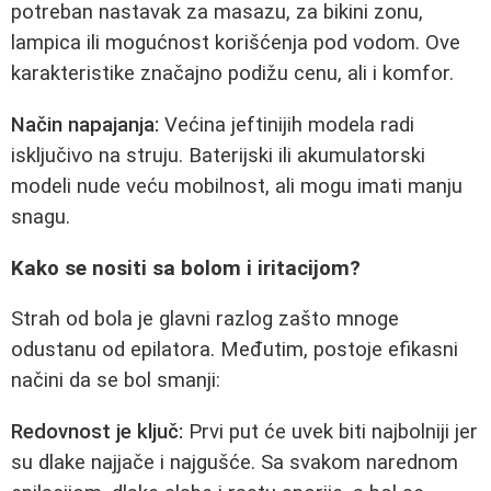
potreban nastavak za masazu, za bikini zonu,
lampica ili mogućnost korišćenja pod vodom. Ove
karakteristike značajno podižu cenu, ali i komfor.
Način napajanja:
Većina jeftinijih modela radi
isključivo na struju. Baterijski ili akumulatorski
modeli nude veću mobilnost, ali mogu imati manju
snagu.
Kako se nositi sa bolom i iritacijom?
Strah od bola je glavni razlog zašto mnoge
odustanu od epilatora. Međutim, postoje efikasni
načini da se bol smanji:
Redovnost je ključ:
Prvi put će uvek biti najbolniji jer
su dlake najjače i najgušće. Sa svakom narednom