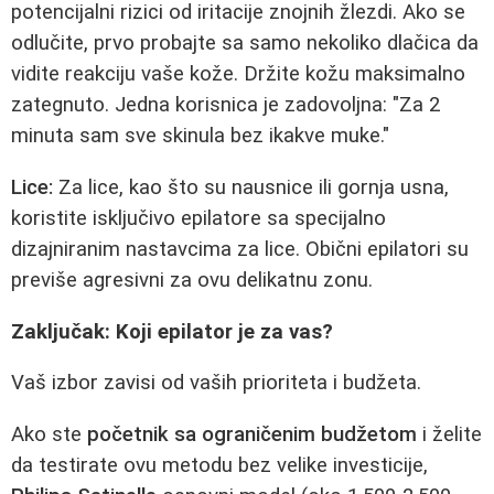
potencijalni rizici od iritacije znojnih žlezdi. Ako se
odlučite, prvo probajte sa samo nekoliko dlačica da
vidite reakciju vaše kože. Držite kožu maksimalno
zategnuto. Jedna korisnica je zadovoljna: "Za 2
minuta sam sve skinula bez ikakve muke."
Lice:
Za lice, kao što su nausnice ili gornja usna,
koristite isključivo epilatore sa specijalno
dizajniranim nastavcima za lice. Obični epilatori su
previše agresivni za ovu delikatnu zonu.
Zaključak: Koji epilator je za vas?
Vaš izbor zavisi od vaših prioriteta i budžeta.
Ako ste
početnik sa ograničenim budžetom
i želite
da testirate ovu metodu bez velike investicije,