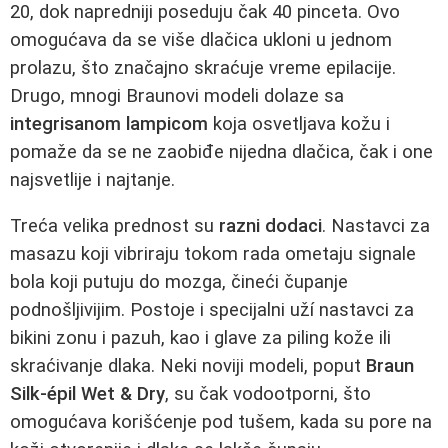
20, dok napredniji poseduju čak 40 pinceta. Ovo
omogućava da se više dlačica ukloni u jednom
prolazu, što značajno skraćuje vreme epilacije.
Drugo, mnogi Braunovi modeli dolaze sa
integrisanom lampicom
koja osvetljava kožu i
pomaže da se ne zaobiđe nijedna dlačica, čak i one
najsvetlije i najtanje.
Treća velika prednost su
razni dodaci
. Nastavci za
masazu koji vibriraju tokom rada ometaju signale
bola koji putuju do mozga, čineći čupanje
podnošljivijim. Postoje i specijalni uží nastavci za
bikini zonu i pazuh, kao i glave za piling kože ili
skraćivanje dlaka. Neki noviji modeli, poput
Braun
Silk-épil Wet & Dry
, su čak vodootporni, što
omogućava korišćenje pod tušem, kada su pore na