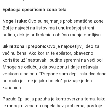
Epilacija specifičnih zona tela
Noge i ruke:
Ovo su najmanje problematične zone.
Bol je najveći na listovima i unutrašnjoj strani
butina, dok je potkolenica obično manje osetljiva.
Bikini zona i prepone:
Ovo je najosetljiviji deo za
većinu žena. Ako koristite epilator, obavezno
koristite uží nastavak i budite spremni na veći bol.
Mnoge se odlučuju da ovu zonu i dalje rešavaju
voskom u salonu. "Prepone sam depilirala dva dana
po malo jer me je jako bolelo," priznaje jedna
korisnica.
Pazuh:
Epilacija pazuha je kontroverzna tema. Iako
je mnogim ženama uspela bez problema, postoje