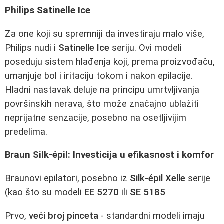
Philips Satinelle Ice
Za one koji su spremniji da investiraju malo više,
Philips nudi i
Satinelle Ice
seriju. Ovi modeli
poseduju sistem hlađenja koji, prema proizvođaču,
umanjuje bol i iritaciju tokom i nakon epilacije.
Hladni nastavak deluje na principu umrtvljivanja
površinskih nerava, što može značajno ublažiti
neprijatne senzacije, posebno na osetljivijim
predelima.
Braun Silk-épil: Investicija u efikasnost i komfor
Braunovi epilatori, posebno iz
Silk-épil Xelle
serije
(kao što su modeli
EE 5270
ili
SE 5185
Prvo,
veći broj pinceta
- standardni modeli imaju