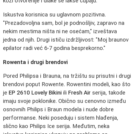
koži otvorenije i dlake se lakše čupaju.
Iskustva korisnica su uglavnom pozitivna.
"Prezadovoljna sam, bol je podnošljiv, zapravo na
nekim mestima ništa ni ne osećam," izveštava
jedna od njih. Drugi ističu izdržljivost: "Moj braunov
epilator radi već 6-7 godina besprekorno."
Rowenta i drugi brendovi
Pored Philipsa i Brauna, na tržištu su prisutni i drugi
brendovi poput Rowente. Rowentini modeli, kao što
je
EP 2610 Lovely Bikini
ili
Fresh Air
serija, takode
imaju svoje poklonike. Obično su cenovno između
osnovnih Philips i Braun modela i nude dobre
performanse. Neki poseduju i sistem hlađenja,
slično kao Philips Ice serija. Međutim, neka