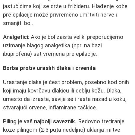
jastučićima koji se drže u frižideru. Hlađenje kože
pre epilacije može privremeno umrtviti nerve i
smanjiti bol.
Analgetici:
Ako je bol zaista veliki preporučijemo
uzimanje blagog analgetika (npr. na bazi
ibuprofena) sat vremena pre epilacije.
Borba protiv uraslih dlaka i crvenila
Urastanje dlaka je čest problem, posebno kod onih
koji imaju kovrčavu dlakicu ili deblju kožu. Dlaka,
umesto da izraste, savije se i raste nazad u kožu,
stvarajući crvene, inflamirane tačkice.
Piling je vaš najbolji saveznik.
Redovno tretiranje
koze pilingom (2-3 puta nedeljno) uklanja mrtve