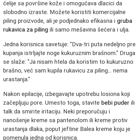
ćelije sa površine kože i omogućava dlacici da
slobodno izraste. Možete koristiti komercijalne
piling proizvode, ali je podjednako efikasna i
gruba
rukavica za piling
ili samo mešavina šećera i ulja.
Jedna korisnica savetuje: "Dva-tri puta nedeljno pre
kupanja istrljajte noge kukuruznim brašnom." Druga
se slaže: "Ja nisam htela da koristim to kukuruzno
brašno, već sam kupila rukavicu za piling... nema
urastanja."
Nakon epilacije, izbegavajte upotrebu losiona koji
začepljuju pore. Umesto toga, stavite
bebi puder
ili
talk da smirite iritaciju. Neki preporučuju i
nanošenje kreme sa pantenolom ili kreme protiv
urastanja dlaka, poput jeftine Balea kreme koju je
pomenula jedna od korisnica.