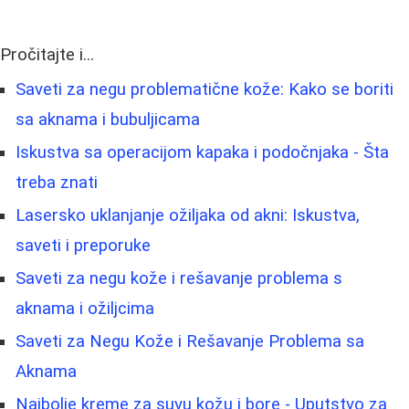
Pročitajte i...
Saveti za negu problematične kože: Kako se boriti
sa aknama i bubuljicama
Iskustva sa operacijom kapaka i podočnjaka - Šta
treba znati
Lasersko uklanjanje ožiljaka od akni: Iskustva,
saveti i preporuke
Saveti za negu kože i rešavanje problema s
aknama i ožiljcima
Saveti za Negu Kože i Rešavanje Problema sa
Aknama
Najbolje kreme za suvu kožu i bore - Uputstvo za