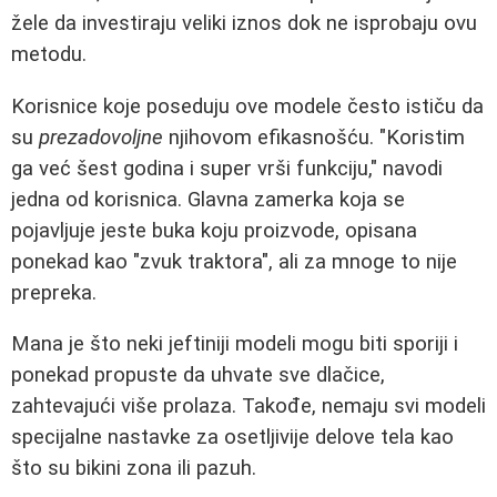
žele da investiraju veliki iznos dok ne isprobaju ovu
metodu.
Korisnice koje poseduju ove modele često ističu da
su
prezadovoljne
njihovom efikasnošću. "Koristim
ga već šest godina i super vrši funkciju," navodi
jedna od korisnica. Glavna zamerka koja se
pojavljuje jeste buka koju proizvode, opisana
ponekad kao "zvuk traktora", ali za mnoge to nije
prepreka.
Mana je što neki jeftiniji modeli mogu biti sporiji i
ponekad propuste da uhvate sve dlačice,
zahtevajući više prolaza. Takođe, nemaju svi modeli
specijalne nastavke za osetljivije delove tela kao
što su bikini zona ili pazuh.