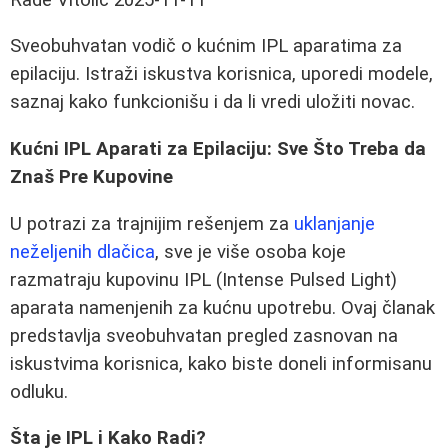
Sveobuhvatan vodič o kućnim IPL aparatima za
epilaciju. Istraži iskustva korisnica, uporedi modele,
saznaj kako funkcionišu i da li vredi uložiti novac.
Kućni IPL Aparati za Epilaciju: Sve Što Treba da
Znaš Pre Kupovine
U potrazi za trajnijim rešenjem za
uklanjanje
neželjenih dlačica
, sve je više osoba koje
razmatraju kupovinu IPL (Intense Pulsed Light)
aparata namenjenih za kućnu upotrebu. Ovaj članak
predstavlja sveobuhvatan pregled zasnovan na
iskustvima korisnica, kako biste doneli informisanu
odluku.
Šta je IPL i Kako Radi?