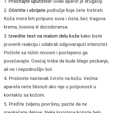
Pročitajte uputstvo!
Svaki aparat je drugačiji.
Očistite i obrijate
područje koje ćete tretirati.
Koža mora biti potpuno suva i čista, bez tragova
krema, losiona ili dezodoransa.
Izvedite test na malom delu kože
kako biste
proverili reakciju i odabrali odgovarajući intenzitet.
Počnite sa nižim nivoom i postepeno ga
povećavajte. Osećaj treba da bude blago peckanje,
ali ne i nepodnošljiv bol.
Prislonite nastavak čvrsto na kožu. Većina
aparata neće blisnuti ako nije u potpunosti u
kontaktu sa kožom.
Pređite željenu površinu, pazite da ne
preskačete delove. Neke korisnice koriste
belu