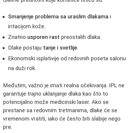
Smanjenje problema sa uraslim dlakama
i
iritacijom kože.
Znatno
usporen rast
preostalih dlaka.
Dlake postaju
tanje i svetlije
.
Ekonomski isplativije od redovnih poseta salonu
na duži rok.
Međutim, važno je imati realna očekivanja. IPL ne
garantuje
trajno
uklanjanje dlaka kao što to
potencijalno može medicinski laser. Ako se
prestane sa redovnim tretmanima, dlake će se
vremenom vratiti, iako će često biti slabije nego
pre.