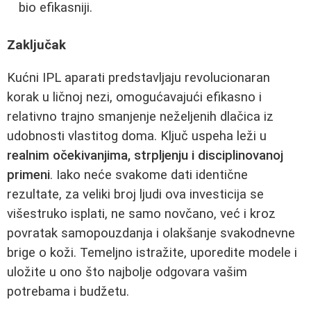
bio efikasniji.
Zaključak
Kućni IPL aparati predstavljaju revolucionaran
korak u ličnoj nezi, omogućavajući efikasno i
relativno trajno smanjenje neželjenih dlačica iz
udobnosti vlastitog doma. Ključ uspeha leži u
realnim očekivanjima, strpljenju i disciplinovanoj
primeni
. Iako neće svakome dati identične
rezultate, za veliki broj ljudi ova investicija se
višestruko isplati, ne samo novčano, već i kroz
povratak samopouzdanja i olakšanje svakodnevne
brige o koži. Temeljno istražite, uporedite modele i
uložite u ono što najbolje odgovara vašim
potrebama i budžetu.