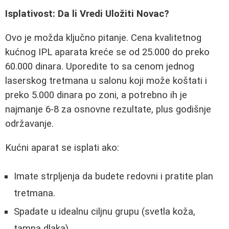
Isplativost: Da li Vredi Uložiti Novac?
Ovo je možda ključno pitanje. Cena kvalitetnog
kućnog IPL aparata kreće se od 25.000 do preko
60.000 dinara. Uporedite to sa cenom jednog
laserskog tretmana u salonu koji može koštati i
preko 5.000 dinara po zoni, a potrebno ih je
najmanje 6-8 za osnovne rezultate, plus godišnje
održavanje.
Kućni aparat se isplati ako:
Imate strpljenja da budete redovni i pratite plan
tretmana.
Spadate u idealnu ciljnu grupu (svetla koža,
tamna dlaka).