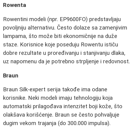
Rowenta
Rowentini modeli (npr. EP9600FO) predstavljaju
povoljniju alternativu. Često dolaze sa zamenjivim
lampama, što može biti ekonomičnije na duže
staze. Korisnice koje poseduju Rowentu ističu
dobre rezultate u proređivanju i stanjivanju dlaka,
uz napomenu da je potrebno strpljenje i redovnost.
Braun
Braun Silk-expert serija takođe ima odane
korisnike. Neki modeli imaju tehnologiju koja
automatski prilagođava intenzitet boji kože, što
olakšava korišćenje. Braun se često pohvaljuje
dugim vekom trajanja (do 300.000 impulsa).