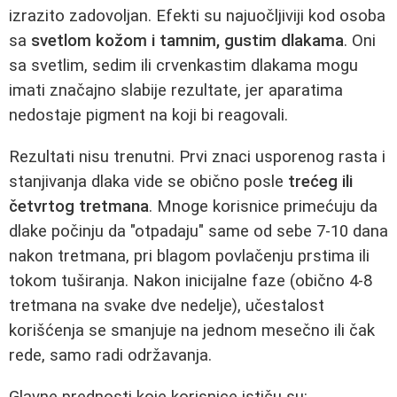
izrazito zadovoljan. Efekti su najuočljiviji kod osoba
sa
svetlom kožom i tamnim, gustim dlakama
. Oni
sa svetlim, sedim ili crvenkastim dlakama mogu
imati značajno slabije rezultate, jer aparatima
nedostaje pigment na koji bi reagovali.
Rezultati nisu trenutni. Prvi znaci usporenog rasta i
stanjivanja dlaka vide se obično posle
trećeg ili
četvrtog tretmana
. Mnoge korisnice primećuju da
dlake počinju da "otpadaju" same od sebe 7-10 dana
nakon tretmana, pri blagom povlačenju prstima ili
tokom tuširanja. Nakon inicijalne faze (obično 4-8
tretmana na svake dve nedelje), učestalost
korišćenja se smanjuje na jednom mesečno ili čak
rede, samo radi održavanja.
Glavne prednosti koje korisnice ističu su: