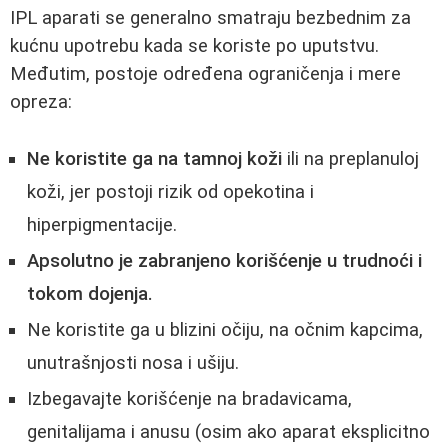
IPL aparati se generalno smatraju bezbednim za
kućnu upotrebu kada se koriste po uputstvu.
Međutim, postoje određena ograničenja i mere
opreza:
Ne koristite ga na tamnoj koži
ili na preplanuloj
koži, jer postoji rizik od opekotina i
hiperpigmentacije.
Apsolutno je zabranjeno korišćenje u trudnoći i
tokom dojenja.
Ne koristite ga u blizini očiju, na očnim kapcima,
unutrašnjosti nosa i ušiju.
Izbegavajte korišćenje na bradavicama,
genitalijama i anusu (osim ako aparat eksplicitno