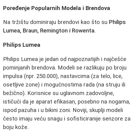
Poređenje Popularnih Modela i Brendova
Na tržištu dominiraju brendovi kao što su
Philips
Lumea, Braun, Remington i Rowenta
.
Philips Lumea
Philips Lumea je jedan od najpoznatijih i najčešće
pominjanih brendova. Modeli se razlikuju po broju
impulsa (npr. 250.000), nastavcima (za telo, lice,
osetljive zone) i mogućnostima rada (na struju ili
bežično). Korisnice su uglavnom zadovoljne,
ističući da je aparat efikasan, posebno na nogama,
ispod pazuha i u bikini zoni. Noviji, skuplji modeli
često imaju veću snagu i sofisticiranije senzore za
boju kože.