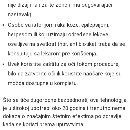
nije dizajniran za te zone i ima odgovarajući
nastavak).
Osobe sa istorijom raka kože, epilepsijom,
herpesom ili koji uzimaju određene lekove
osetljive na svetlost (npr. antibiotike) treba da se
konsultuju sa lekarom pre korišćenja.
Uvek koristite zaštitu za oči tokom procedure,
bilo da zatvorite oči ili koristite naočare koje su
možda dostupne u kompletu.
Što se tiče dugoročne bezbednosti, ova tehnologija
je u širokoj upotrebi oko 20 godina i trenutno nema
dokaza o značajnim štetnim efektima po zdravlje
kada se koristi prema uputstvima.