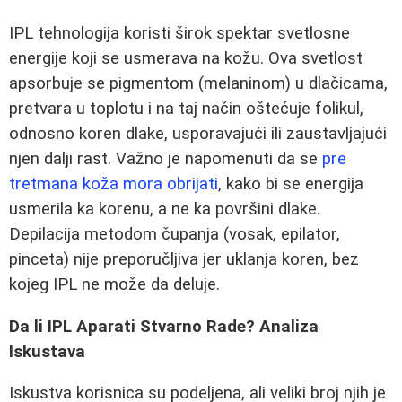
IPL tehnologija koristi širok spektar svetlosne
energije koji se usmerava na kožu. Ova svetlost
apsorbuje se pigmentom (melaninom) u dlačicama,
pretvara u toplotu i na taj način oštećuje folikul,
odnosno koren dlake, usporavajući ili zaustavljajući
njen dalji rast. Važno je napomenuti da se
pre
tretmana koža mora obrijati
, kako bi se energija
usmerila ka korenu, a ne ka površini dlake.
Depilacija metodom čupanja (vosak, epilator,
pinceta) nije preporučljiva jer uklanja koren, bez
kojeg IPL ne može da deluje.
Da li IPL Aparati Stvarno Rade? Analiza
Iskustava
Iskustva korisnica su podeljena, ali veliki broj njih je