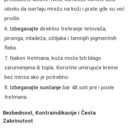
olovku
da isertaju mrežu na koži i prate gde su već
prošle.
Izbegavajte
direktno tretiranje tetovaža,
pirsinga, mladeža, ožiljaka i tamnijih pigmentnih
fleka.
Nakon tretmana, koža može biti blago
zarumenjena ili topla. Koristite umirujuće kreme
bez mirisa ako je potrebno.
Izbegavajte sunčanje
bar 48 sati pre i posle
tretmana.
Bezbednost, Kontraindikacije i Česta
Zabrinutost