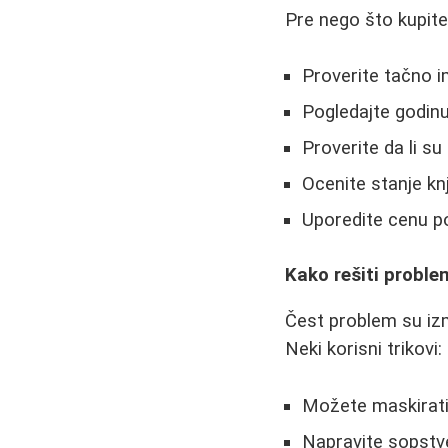
Pre nego što kupite
Proverite tačno i
Pogledajte godinu 
Proverite da li s
Ocenite stanje kn
Uporedite cenu po
Kako rešiti problem
Čest problem su izm
Neki korisni trikovi:
Možete maskirati 
Napravite sopstve