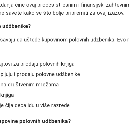
zdanja čine ovaj proces stresnim i finansijski zahtevn
ne savete kako se što bolje pripremiti za ovaj izazov.
e udžbenike?
kušavaju da uštede kupovinom polovnih udžbenika. Evo
ajtovi za prodaju polovnih knjiga
upljuju i prodaju polovne udžbenike
e na društvenim mrežama
knjiga
e čija deca idu u više razrede
kupovine polovnih udžbenika?