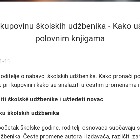
 kupovinu školskih udžbenika - Kako u
polovnim knjigama
1-11
roditelje o nabavci školskih udžbenika. Kako pronaći po
u pri kupovini i kako se snalaziti u čestim promenama i
ti školské udžbenike i uštedeti novac
ku školskih udžbenika
početak školske godine, roditelji osnovaca suočavaju
žbenika. Česte promene autora i izdavača, različiti za