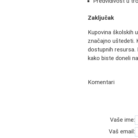
Predvidivost u tr
Zaključak
Kupovina školskih u
značajno uštedeti. K
dostupnih resursa. 
kako biste doneli na
Komentari
Vaše ime:
Vaš email: