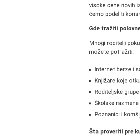
visoke cene novih i
ćemo podeliti koris
Gde tražiti polovn
Mnogi roditelji po
možete potražiti:
Internet berze i s
Knjižare koje otk
Roditeljske grup
Školske razmene 
Poznanici i komšij
Šta proveriti pre 