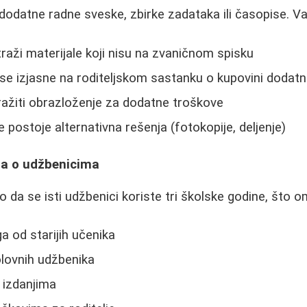
odatne radne sveske, zbirke zadataka ili časopise. Va
raži materijale koji nisu na zvaničnom spisku
a se izjasne na roditeljskom sastanku o kupovini dodatn
ažiti obrazloženje za dodatne troškove
 postoje alternativna rešenja (fotokopije, deljenje)
ila o udžbenicima
lo da se isti udžbenici koriste tri školske godine, što
a od starijih učenika
lovnih udžbenika
 izdanjima