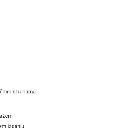
ičitim stranama.
olažem
šem izdanju