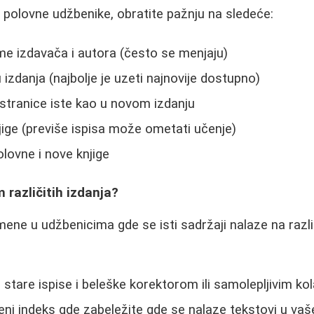
 polovne udžbenike, obratite pažnju na sledeće:
me izdavača i autora (često se menjaju)
izdanja (najbolje je uzeti najnovije dostupno)
u stranice iste kao u novom izdanju
jige (previše ispisa može ometati učenje)
lovne i nove knjige
 različitih izdanja?
ene u udžbenicima gde se isti sadržaji nalaze na razl
stare ispise i beleške korektorom ili samolepljivim k
ni indeks gde zabeležite gde se nalaze tekstovi u va