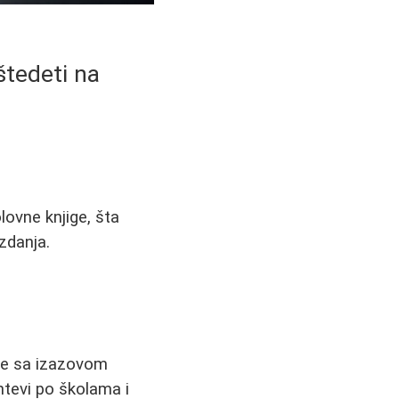
štedeti na
lovne knjige, šta
zdanja.
 se sa izazovom
htevi po školama i