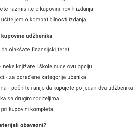
ete razmislite o kupovini novih izdanja
 učiteljem o kompatibilnosti izdanja
a kupovine udžbenika
da olakšate finansijski teret:
- neke knjižare i škole nude ovu opciju
ci - za određene kategorije učenika
na - počnite ranije da kupujete po jedan-dva udžbeni
a sa drugim roditeljima
pri kupovini kompleta
aterijali obavezni?