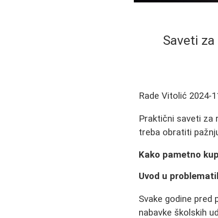
Saveti za
Rade Vitolić
2024-1
Praktični saveti za 
treba obratiti pažnj
Kako pametno kupi
Uvod u problemati
Svake godine pred 
nabavke školskih ud