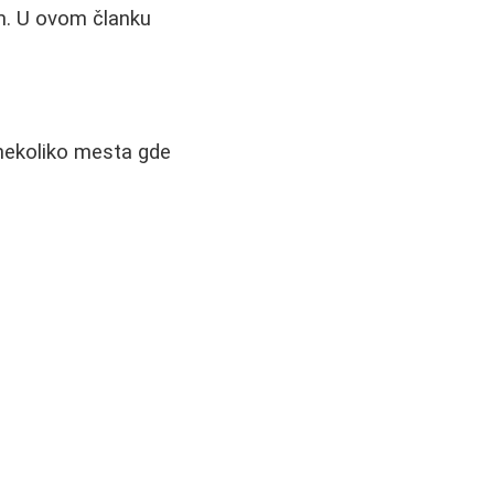
im. U ovom članku
 nekoliko mesta gde