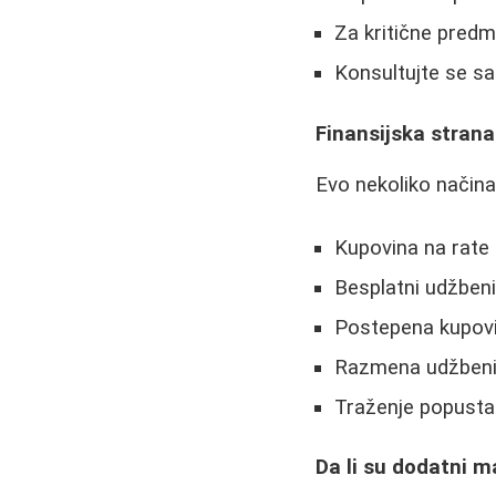
Za kritične predm
Konsultujte se sa
Finansijska stran
Evo nekoliko načina 
Kupovina na rate 
Besplatni udžbeni
Postepena kupovi
Razmena udžbenik
Traženje popusta 
Da li su dodatni m