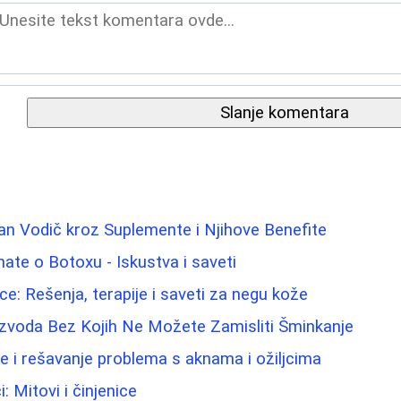
Slanje komentara
an Vodič kroz Suplemente i Njihove Benefite
nate o Botoxu - Iskustva i saveti
e: Rešenja, terapije i saveti za negu kože
izvoda Bez Kojih Ne Možete Zamisliti Šminkanje
e i rešavanje problema s aknama i ožiljcima
: Mitovi i činjenice