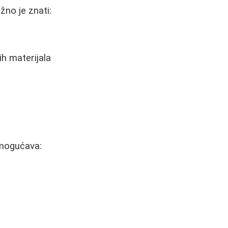
žno je znati:
ih materijala
 omogućava: