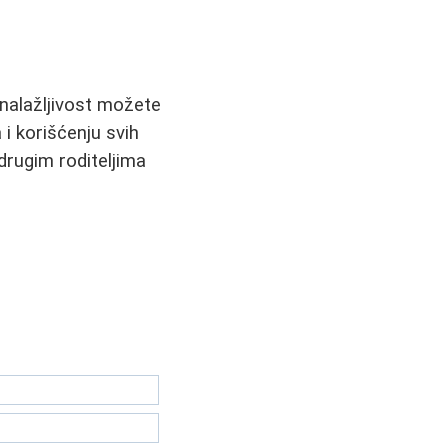
snalažljivost možete
 i korišćenju svih
drugim roditeljima