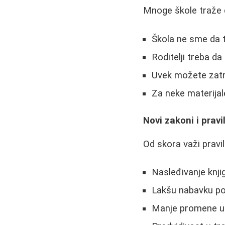
Mnoge škole traže d
Škola ne sme da t
Roditelji treba d
Uvek možete zatr
Za neke materijale
Novi zakoni i prav
Od skora važi pravi
Nasleđivanje knjig
Lakšu nabavku po
Manje promene u