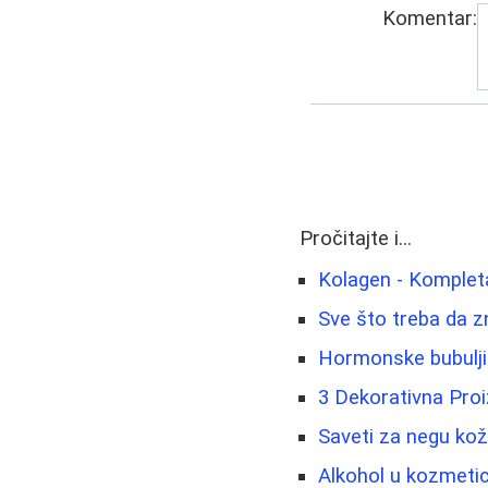
Komentar:
Pročitajte i...
Kolagen - Komplet
Sve što treba da z
Hormonske bubuljic
3 Dekorativna Pro
Saveti za negu kož
Alkohol u kozmetici