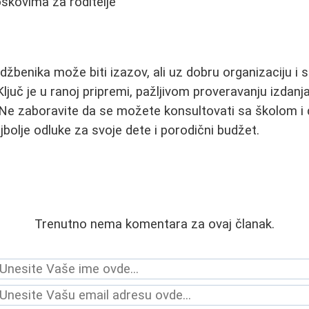
oškovima za roditelje
džbenika može biti izazov, ali uz dobru organizaciju i 
ljuč je u ranoj pripremi, pažljivom proveravanju izdanja
Ne zaboravite da se možete konsultovati sa školom i 
jbolje odluke za svoje dete i porodični budžet.
Trenutno nema komentara za ovaj članak.