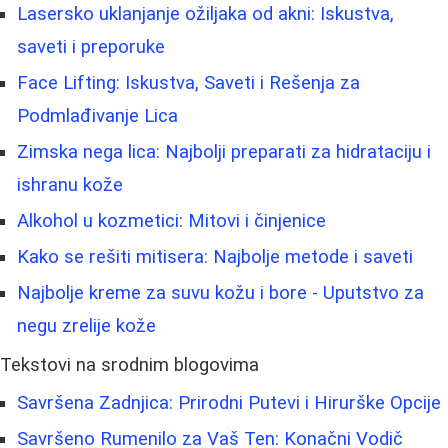
Lasersko uklanjanje ožiljaka od akni: Iskustva,
saveti i preporuke
Face Lifting: Iskustva, Saveti i Rešenja za
Podmlađivanje Lica
Zimska nega lica: Najbolji preparati za hidrataciju i
ishranu kože
Alkohol u kozmetici: Mitovi i činjenice
Kako se rešiti mitisera: Najbolje metode i saveti
Najbolje kreme za suvu kožu i bore - Uputstvo za
negu zrelije kože
Tekstovi na srodnim blogovima
Savršena Zadnjica: Prirodni Putevi i Hirurške Opcije
Savršeno Rumenilo za Vaš Ten: Konačni Vodič