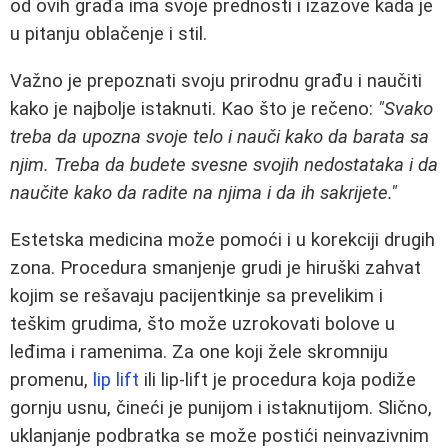
od ovih građa ima svoje prednosti i izazove kada je
u pitanju oblačenje i stil.
Važno je prepoznati svoju prirodnu građu i naučiti
kako je najbolje istaknuti. Kao što je rečeno:
"Svako
treba da upozna svoje telo i nauči kako da barata sa
njim. Treba da budete svesne svojih nedostataka i da
naučite kako da radite na njima i da ih sakrijete."
Estetska medicina može pomoći i u korekciji drugih
zona. Procedura smanjenje grudi je hiruški zahvat
kojim se rešavaju pacijentkinje sa prevelikim i
teškim grudima, što može uzrokovati bolove u
leđima i ramenima. Za one koji žele skromniju
promenu,
lip lift
ili lip-lift je procedura koja podiže
gornju usnu, čineći je punijom i istaknutijom. Slično,
uklanjanje podbratka se može postići neinvazivnim