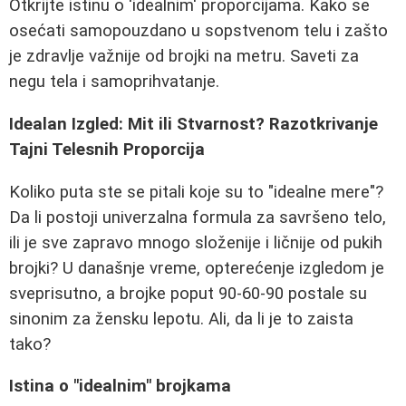
Otkrijte istinu o 'idealnim' proporcijama. Kako se
osećati samopouzdano u sopstvenom telu i zašto
je zdravlje važnije od brojki na metru. Saveti za
negu tela i samoprihvatanje.
Idealan Izgled: Mit ili Stvarnost? Razotkrivanje
Tajni Telesnih Proporcija
Koliko puta ste se pitali koje su to "idealne mere"?
Da li postoji univerzalna formula za savršeno telo,
ili je sve zapravo mnogo složenije i ličnije od pukih
brojki? U današnje vreme, opterećenje izgledom je
sveprisutno, a brojke poput 90-60-90 postale su
sinonim za žensku lepotu. Ali, da li je to zaista
tako?
Istina o "idealnim" brojkama