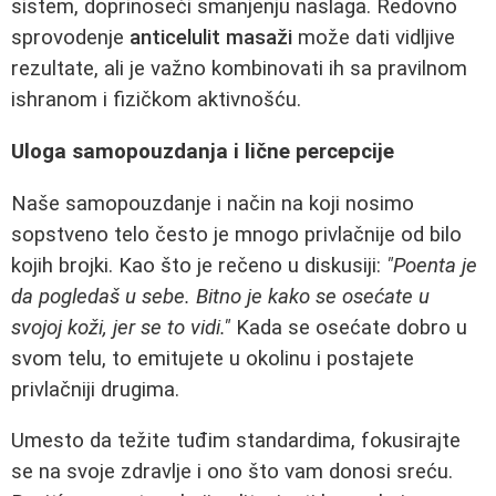
sistem, doprinoseći smanjenju naslaga. Redovno
sprovodenje
anticelulit masaži
može dati vidljive
rezultate, ali je važno kombinovati ih sa pravilnom
ishranom i fizičkom aktivnošću.
Uloga samopouzdanja i lične percepcije
Naše samopouzdanje i način na koji nosimo
sopstveno telo često je mnogo privlačnije od bilo
kojih brojki. Kao što je rečeno u diskusiji:
"Poenta je
da pogledaš u sebe. Bitno je kako se osećate u
svojoj koži, jer se to vidi."
Kada se osećate dobro u
svom telu, to emitujete u okolinu i postajete
privlačniji drugima.
Umesto da težite tuđim standardima, fokusirajte
se na svoje zdravlje i ono što vam donosi sreću.