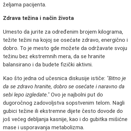
željama pacijenta.
Zdrava težina i način života
Umesto da jurite za određenim brojem kilograma,
težite težini na kojoj se osećate zdravo, energično i
dobro. To je mesto gde možete da održavate svoju
težinu bez ekstremnih mera, da se hranite
balansirano i da budete fizički aktivni.
Kao što jedna od učesnica diskusije ističe:
"Bitno je
da se zdravo hranite, dobro se osećate i naravno da
sebi lepo izgledate."
Ovo je najbolni put do
dugoročnog zadovoljstva sopstvenim telom. Nagli
gubici težine ili ekstremne dijete često dovode do
još većeg debljanja kasnije, kao i do gubitka mišićne
mase i usporavanja metabolizma.