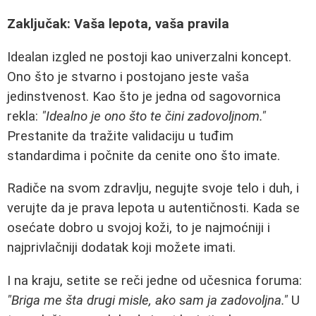
Zaključak: Vaša lepota, vaša pravila
Idealan izgled ne postoji kao univerzalni koncept.
Ono što je stvarno i postojano jeste vaša
jedinstvenost. Kao što je jedna od sagovornica
rekla:
"Idealno je ono što te čini zadovoljnom."
Prestanite da tražite validaciju u tuđim
standardima i počnite da cenite ono što imate.
Radiče na svom zdravlju, negujte svoje telo i duh, i
verujte da je prava lepota u autentičnosti. Kada se
osećate dobro u svojoj koži, to je najmoćniji i
najprivlačniji dodatak koji možete imati.
I na kraju, setite se reči jedne od učesnica foruma:
"Briga me šta drugi misle, ako sam ja zadovoljna."
U