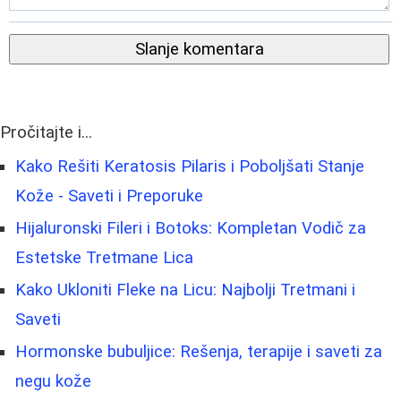
Slanje komentara
Pročitajte i...
Kako Rešiti Keratosis Pilaris i Poboljšati Stanje
Kože - Saveti i Preporuke
Hijaluronski Fileri i Botoks: Kompletan Vodič za
Estetske Tretmane Lica
Kako Ukloniti Fleke na Licu: Najbolji Tretmani i
Saveti
Hormonske bubuljice: Rešenja, terapije i saveti za
negu kože