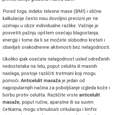
Pored toga, indeks telesne mase (BMI) i slične
kalkulacije često nisu dovoljno precizni jer ne
uzimaju u obzir individualne razlike. Važnije je
posvetiti pažnju opštem osećaju blagostanja,
energiji i tome da li se možete slobodno kretati i
obavljati svakodnevne aktivnosti bez nelagodnosti.
Ukoliko ipak osećate nelagodnost usled određenih
nedostataka na telu, poput celulita ili masnih
naslaga, postoje različiti tretmani koji mogu
pomoći.
Anticelulit masaža
je jedan od
najpopularnijih načina za poboljšanje izgleda kože i
borbu protiv celulita. Različite vrste
anticelulit
masaže
, poput ručne, aparatne ili sa suvim
četkama, mogu stimulisati cirkulaciju i limfni