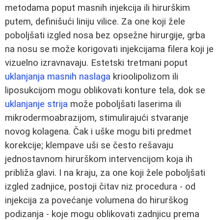
metodama poput masnih injekcija ili hirurškim
putem, definišući liniju vilice. Za one koji žele
poboljšati izgled nosa bez opsežne hirurgije, grba
na nosu se može korigovati injekcijama filera koji je
vizuelno izravnavaju. Estetski tretmani poput
uklanjanja masnih naslaga
krioolipolizom ili
liposukcijom mogu oblikovati konture tela, dok se
uklanjanje strija
može poboljšati laserima ili
mikrodermoabrazijom, stimulirajući stvaranje
novog kolagena. Čak i uške mogu biti predmet
korekcije; klempave uši se često rešavaju
jednostavnom hirurškom intervencijom koja ih
približa glavi. I na kraju, za one koji žele poboljšati
izgled zadnjice, postoji čitav niz procedura - od
injekcija za povećanje volumena do hirurškog
podizanja - koje mogu oblikovati zadnjicu prema