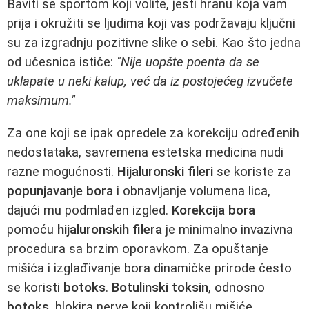
Bavití se sportom koji volite, jesti hranu koja vam
prija i okružiti se ljudima koji vas podržavaju ključni
su za izgradnju pozitivne slike o sebi. Kao što jedna
od učesnica ističe:
"Nije uopšte poenta da se
uklapate u neki kalup, već da iz postojećeg izvučete
maksimum."
Za one koji se ipak opredele za korekciju određenih
nedostataka, savremena estetska medicina nudi
razne mogućnosti.
Hijaluronski fileri
se koriste za
popunjavanje bora
i obnavljanje volumena lica,
dajući mu podmlađen izgled.
Korekcija bora
pomoću
hijaluronskih filera
je minimalno invazivna
procedura sa brzim oporavkom. Za opuštanje
mišića i izglađivanje bora dinamičke prirode često
se koristi
botoks
.
Botulinski toksin
, odnosno
botoks
, blokira nerve koji kontrolišu mišiće,