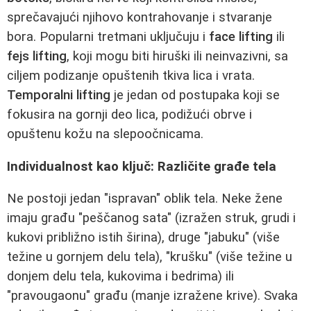
sprečavajući njihovo kontrahovanje i stvaranje
bora. Popularni tretmani uključuju i
face lifting
ili
fejs lifting
, koji mogu biti hiruški ili neinvazivni, sa
ciljem podizanje opuštenih tkiva lica i vrata.
Temporalni lifting
je jedan od postupaka koji se
fokusira na gornji deo lica, podižući obrve i
opuštenu kožu na slepoočnicama.
Individualnost kao ključ: Različite građe tela
Ne postoji jedan "ispravan" oblik tela. Neke žene
imaju građu "peščanog sata" (izražen struk, grudi i
kukovi približno istih širina), druge "jabuku" (više
težine u gornjem delu tela), "krušku" (više težine u
donjem delu tela, kukovima i bedrima) ili
"pravougaonu" građu (manje izražene krive). Svaka