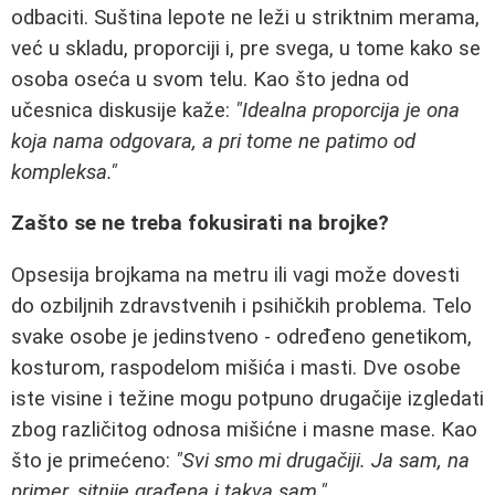
odbaciti. Suština lepote ne leži u striktnim merama,
već u skladu, proporciji i, pre svega, u tome kako se
osoba oseća u svom telu. Kao što jedna od
učesnica diskusije kaže:
"Idealna proporcija je ona
koja nama odgovara, a pri tome ne patimo od
kompleksa."
Zašto se ne treba fokusirati na brojke?
Opsesija brojkama na metru ili vagi može dovesti
do ozbiljnih zdravstvenih i psihičkih problema. Telo
svake osobe je jedinstveno - određeno genetikom,
kosturom, raspodelom mišića i masti. Dve osobe
iste visine i težine mogu potpuno drugačije izgledati
zbog različitog odnosa mišićne i masne mase. Kao
što je primećeno:
"Svi smo mi drugačiji. Ja sam, na
primer, sitnije građena i takva sam."