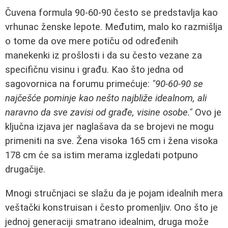
Čuvena formula 90-60-90 često se predstavlja kao
vrhunac ženske lepote. Međutim, malo ko razmišlja
o tome da ove mere potiču od određenih
manekenki iz prošlosti i da su često vezane za
specifičnu visinu i građu. Kao što jedna od
sagovornica na forumu primećuje:
"90-60-90 se
najčešće pominje kao nešto najbliže idealnom, ali
naravno da sve zavisi od građe, visine osobe."
Ovo je
ključna izjava jer naglašava da se brojevi ne mogu
primeniti na sve. Žena visoka 165 cm i žena visoka
178 cm će sa istim merama izgledati potpuno
drugačije.
Mnogi stručnjaci se slažu da je pojam idealnih mera
veštački konstruisan i često promenljiv. Ono što je
jednoj generaciji smatrano idealnim, druga može