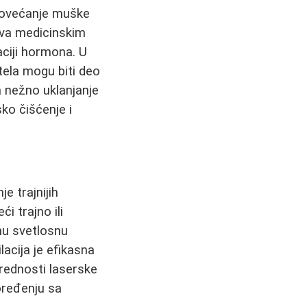
povećanje muške
ava medicinskim
aciji hormona. U
tela mogu biti deo
 nežno uklanjanje
ko čišćenje i
e trajnijih
i trajno ili
nu svetlosnu
lacija je efikasna
Prednosti laserske
poređenju sa