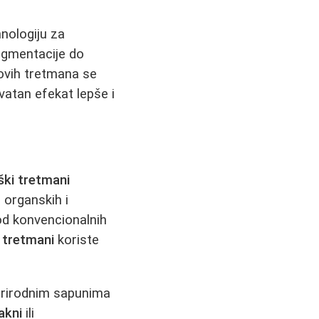
hnologiju za
pigmentacije do
 ovih tretmana se
atan efekat lepše i
ški tretmani
 organskih i
 od konvencionalnih
i tretmani
koriste
rirodnim sapunima
akni
ili