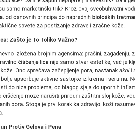
stiti lice?
Da li je sapun neprijatelj ili saveznik? Da li ge
i su samo marketinški trik? Kroz ovaj sveobuhvatni vod
ca
, od osnovnih principa do naprednih
bioloških tretma
aktične savete za postizanje zdrave i zračne kože.
ca: Zašto je To Toliko Važno?
nevno izložena brojnim agensima: prašini, zagadenju, 
ravilno
čišćenje lica
nije samo stvar estetike, već je kl
a kože. Ono sprečava začepljenje pora, nastanak
akni
i
bolje apsorbuje aktivne sastojke iz krema i seruma. N
ti do niza problema, od blagog sjaja do upornih inflam
čišćenje može narušiti prirodni zaštitni sloj kože, vode
i ranih bora. Stoga je prvi korak ka zdravijoj koži razume
a.
un Protiv Gelova i Pena