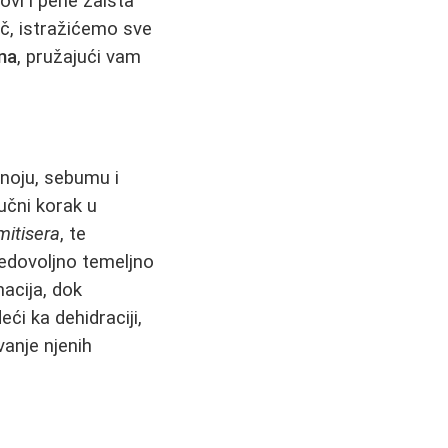
lovi i pene zaista
ič, istražićemo sve
na
, pružajući vam
znoju, sebumu i
jučni korak u
mitisera
, te
edovoljno temeljno
acija, dok
ći ka dehidraciji,
vanje njenih