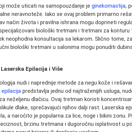
ji može uticati na samopouzdanje je
ginekomastija
, 
alne neravnoteže. Iako se ovaj problem primarno reš
av način života i pravilna ishrana mogu doprineti regul
pecijalizovani biološki tretmani i tretmani za konturu 
ek neophodna konsultacija sa lekarom. Slično tome, za
ručni biološki tretmani u salonima mogu ponuditi dubins
Laserska Epilacija i Više
gija nudi i naprednije metode za negu kože i rešavanj
epilacija
predstavlja jednu od najtraženijih usluga, nudeć
za neželjenu dlačicu. Ovaj tretman koristi koncentrisa
likule dlake, sprečavajući njihov dalji rast. Laserska epi
a, a naročito je popularna za lice, noge i bikini zonu. 
 preciznost, brzinu tretmana i dugoročnu isplativost u 