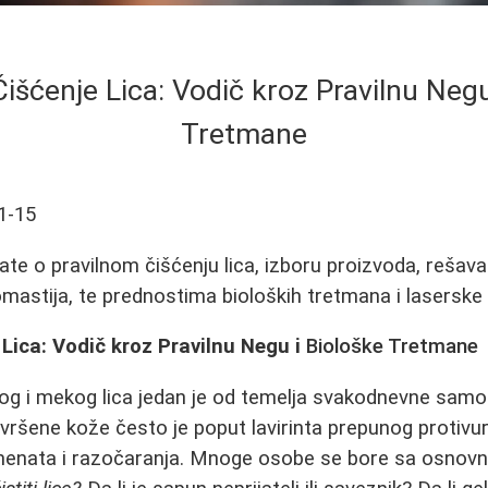
išćenje Lica: Vodič kroz Pravilnu Negu
Tretmane
1-15
ate o pravilnom čišćenju lica, izboru proizvoda, rešav
mastija, te prednostima bioloških tretmana i laserske e
Lica: Vodič kroz Pravilnu Negu i
Biološke Tretmane
tog i mekog lica jedan je od temelja svakodnevne sam
ršene kože često je poput lavirinta prepunog protivur
menata i razočaranja. Mnoge osobe se bore sa osnovn