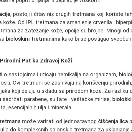
dama poput brijanja ili depilacije voskom.
acije
, postoji i čitav niz drugih tretmana koji koriste te
ta kože. Od IPL tretmana za smanjenje crvenila i hiper
etmana za zatezanje kože, opcije su brojne. Mnogi od
 sa
biološkim tretmanima
kako bi se postigao sveobuhv
 Prirodni Put ka Zdravoj Koži
ti o sastojcima i uticaju hemikalija na organizam,
biolo
osti. Ovi tretmani se zasnivaju na korišćenju prirodnih,
jaka koji deluju u skladu sa prirodom kože. Za razliku
 sadržati parabene, sulfate i veštačke mirise,
biološk
a, esencijalnih ulja i minerala.
tretmana
može varirati od jednostavnog
čišćenja lica
p
 ulja do kompleksnih salonskih tretmana za
uklanjanje 