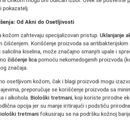
 ili cinkom mogu biti odličan izbor. Uvek se posvetite p
i pokazatelj.
šenja: Od Akni do Osetljivosti
a kožom zahtevaju specijalizovan pristup.
Uklanjanje a
nim čišćenjem. Korišćenje proizvoda sa antibakterijskim
li salicilna kiselina, može značajno smanjiti upale i spre
vno
čišćenje lica
pomoću nekomedogenih proizvoda (koj
kog značaja.
o osetljivom kožom, čak i blagi proizvodi mogu izazvat
lučajevima, preporučuje se korišćenje proizvoda sa min
a i alkohola.
Biološki tretmani
, koji koriste prirodne ek
dlična opcija jer su manje iritirajući i podstiču prirod
iološki tretmani
fokusiraju se na podršku kožnoj barije