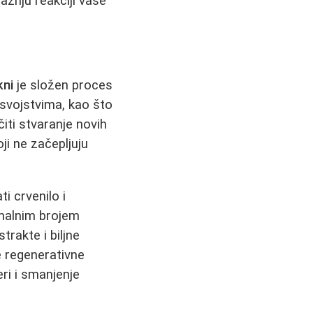
ažnju reakciji vaše
kni
je složen proces
 svojstvima, kao što
čiti stvaranje novih
i ne začepljuju
i crvenilo i
imalnim brojem
strakte i biljne
ne regenerativne
ri i smanjenje