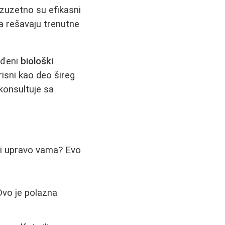
zuzetno su efikasni
 rešavaju trenutne
eđeni
biološki
isni kao deo šireg
konsultuje sa
ati upravo vama? Evo
Ovo je polazna