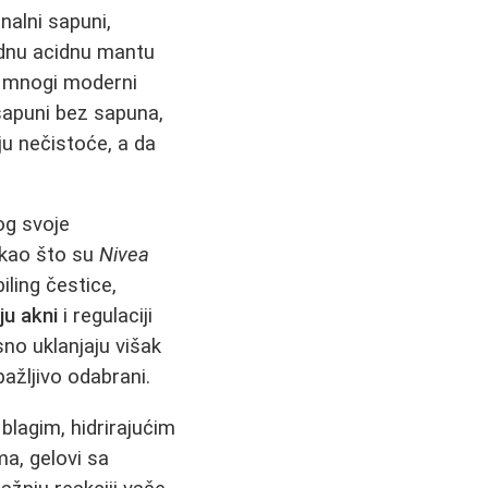
nalni sapuni,
odnu acidnu mantu
m, mnogi moderni
- sapuni bez sapuna,
ju nečistoće, a da
og svoje
 kao što su
Nivea
ling čestice,
ju akni
i regulaciji
no uklanjaju višak
pažljivo odabrani.
 blagim, hidrirajućim
ma, gelovi sa