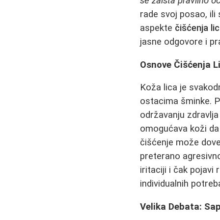
se zaista pravilno oči
rade svoj posao, il
aspekte
čišćenja li
jasne odgovore i pr
Osnove Čišćenja Li
Koža lica je svakod
ostacima šminke. P
održavanju zdravlj
omogućava koži da 
čišćenje može doves
preterano agresivno 
iritaciji i čak pojav
individualnih potreb
Velika Debata: Sap