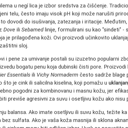
lema u negí lica je izbor sredstva za čišćenje. Tradicio
ni telu, često imaju visok pH koji može narušiti prir
što dovodi do isušivanja, zatezanja i iritacije. Međuti
iz
Dove
ili
Sebamed
linije, formulirani su kao "sindeti" 
a je prilagođena koži. Ovi proizvodi učinkovito uklanja
aštitni sloj.
ovi i pene za umivanje postali su izuzetno popularni zb
zvedu bogatu penu koja dubinski čisti pore. Proizvodi
ier Essentials
ili
Vichy Normaderm
često sadrže blage pi
 što je cink ili salicilna kiselina, koji pomažu u
uklanjan
ebno pogodni za kombinovanu i masnu kožu, jer efikas
ti previše agresivni za suvu i osetljivu kožu ako nisu 
nju balansa. Ako imate osetljivu ili suvu kožu, težite ka
a bez sulfata. Ako je vaša koža masnija ili sklona akna