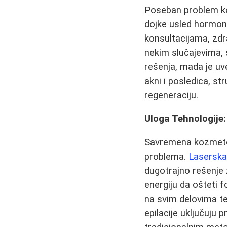
Poseban problem ko
dojke usled hormon
konsultacijama, zdr
nekim slučajevima, s
rešenja, mada je uv
akni i posledica, st
regeneraciju.
Uloga Tehnologije: 
Savremena kozmetolo
problema.
Laserska 
dugotrajno rešenje 
energiju da ošteti fo
na svim delovima tel
epilacije uključuju