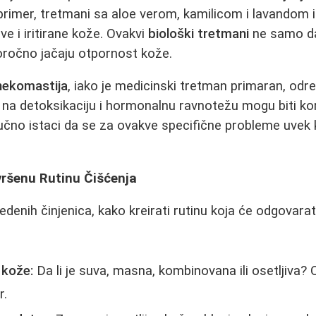
rimer, tretmani sa aloe verom, kamilicom i lavandom i
ive i iritirane kože. Ovakvi
biološki tretmani
ne samo da
oročno jačaju otpornost kože.
nekomastija
, iako je medicinski tretman primaran, odr
 na detoksikaciju i hormonalnu ravnotežu mogu biti kor
ljučno istaci da se za ovakve specifične probleme uvek 
vršenu Rutinu Čišćenja
denih činjenica, kako kreirati rutinu koja će odgovar
 kože:
Da li je suva, masna, kombinovana ili osetljiva? 
r.