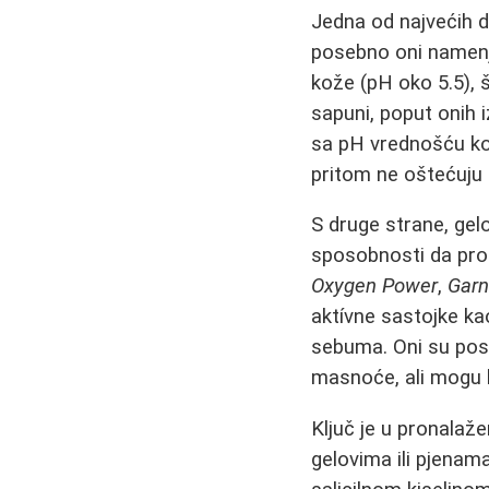
Jedna od najvećih di
posebno oni namenje
kože (pH oko 5.5), 
sapuni, poput onih 
sa pH vrednošću koj
pritom ne oštećuju z
S druge strane, gel
sposobnosti da proi
Oxygen Power
,
Garn
aktívne sastojke kao
sebuma. Oni su pos
masnoće, ali mogu bi
Ključ je u pronalaže
gelovima ili pjenam