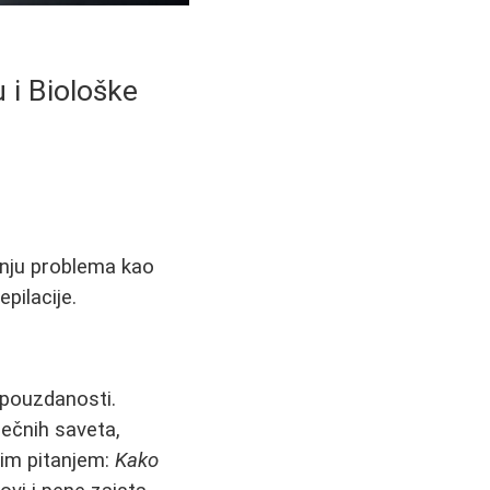
 i Biološke
anju problema kao
pilacije.
opouzdanosti.
ečnih saveta,
im pitanjem:
Kako