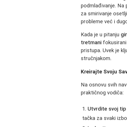
podmlađivanje. Na p
za smirivanje osetlj
probleme već i dug
Kada je u pitanju
gi
tretmani
fokusirani
pristupa. Uvek je k
stručnjakom.
Kreirajte Svoju Sa
Na osnovu svih nave
praktičnog vodiča:
Utvrdite svoj tip
tačka za svaki izbo