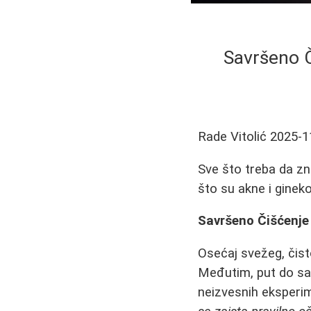
Savršeno Č
Rade Vitolić
2025-1
Sve što treba da zn
što su akne i gineko
Savršeno Čišćenje 
Osećaj svežeg, čis
Međutim, put do sav
neizvesnih eksperi