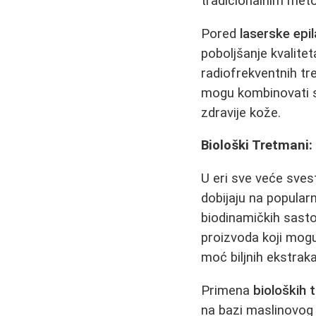
tradicionalnim meto
Pored
laserske epil
poboljšanje kvalite
radiofrekventnih tr
mogu kombinovati
zdravije kože.
Biološki Tretmani:
U eri sve veće sves
dobijaju na popularn
biodinamičkih sasto
proizvoda koji mogu
moć biljnih ekstrakat
Primena
bioloških 
na bazi maslinovog