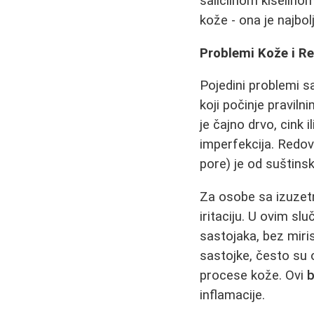
salicilnom kiselinom
kože - ona je najbolj
Problemi Kože i Re
Pojedini problemi s
koji počinje pravil
je čajno drvo, cink i
imperfekcija. Redo
pore) je od suštins
Za osobe sa izuzetn
iritaciju. U ovim s
sastojaka, bez miris
sastojke, često su o
procese kože. Ovi
b
inflamacije.