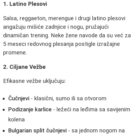
1. Latino Plesovi
Salsa, reggaeton, merengue i drugi latino plesovi
angažuju mišiće zadnjice i nogu, pružajući
dinamičan trening. Neke žene navode da su već za
5 meseci redovnog plesanja postigle izražajne
promene.
2. Ciljane Vežbe
Efikasne vežbe uključuju:
Čučnjevi
- klasični, sumo ili sa otvorom
Podizanje karlice
- ležeći na leđima sa savijenim
kolena
Bulgarian split čučnjevi
- sa jednom nogom na