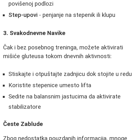
povišenoj podlozi
Step-upovi
- penjanje na stepenik ili klupu
3. Svakodnevne Navike
Čak i bez posebnog treninga, možete aktivirati
mišiće gluteusa tokom dnevnih aktivnosti:
Stiskajte i otpuštajte zadnjicu dok stojite u redu
Koristite stepenice umesto lifta
Sedite na balansnim jastucima da aktivirate
stabilizatore
Česte Zablude
Zbog nedostatka pouzdanih informacija, mnoge