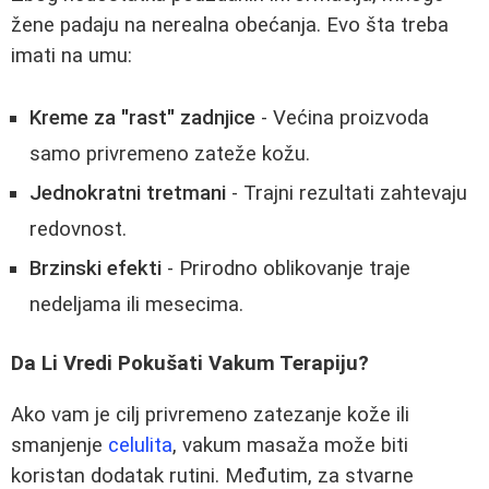
žene padaju na nerealna obećanja. Evo šta treba
imati na umu:
Kreme za "rast" zadnjice
- Većina proizvoda
samo privremeno zateže kožu.
Jednokratni tretmani
- Trajni rezultati zahtevaju
redovnost.
Brzinski efekti
- Prirodno oblikovanje traje
nedeljama ili mesecima.
Da Li Vredi Pokušati Vakum Terapiju?
Ako vam je cilj privremeno zatezanje kože ili
smanjenje
celulita
, vakum masaža može biti
koristan dodatak rutini. Međutim, za stvarne