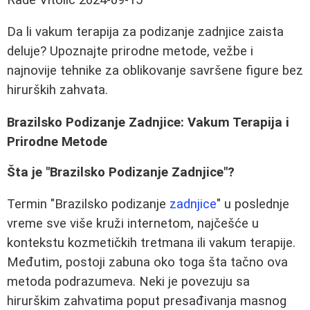
Da li vakum terapija za podizanje zadnjice zaista
deluje? Upoznajte prirodne metode, vežbe i
najnovije tehnike za oblikovanje savršene figure bez
hirurških zahvata.
Brazilsko Podizanje Zadnjice: Vakum Terapija i
Prirodne Metode
Šta je "Brazilsko Podizanje Zadnjice"?
Termin "Brazilsko podizanje
zadnjice
" u poslednje
vreme sve više kruži internetom, najčešće u
kontekstu kozmetičkih tretmana ili vakum terapije.
Međutim, postoji zabuna oko toga šta tačno ova
metoda podrazumeva. Neki je povezuju sa
hirurškim zahvatima poput presađivanja masnog