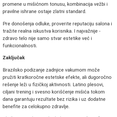
promene u mišićnom tonusu, kombinacija vežbi i
pravilne ishrane ostaje zlatni standard.
Pre donošenja odluke, proverite reputaciju salona i
tražite realna iskustva korisnika. I najvažnije -
zdravo telo nije samo stvar estetike već i
funkcionalnosti.
Zaključak
Brazilsko podizanje zadnjice vakumom može
pružiti kratkoročne estetske efekte, ali dugoročno
rešenje leži u fizičkoj aktivnosti. Latino plesovi,
ciljani trening i svesno korišćenje mišića tokom
dana garantuju rezultate bez rizika i uz dodatne
benefite za celokupno zdravlje.