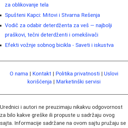
za oblikovanje tela
Spušteni Kapci: Mitovi i Stvarna Rešenja
Vodič za odabir deterdženta za veš — najbolji
praškovi, tečni deterdženti i omekšivači
Efekti vožnje sobnog bicikla - Saveti i iskustva
O nama
|
Kontakt
|
Politika privatnosti
|
Uslovi
korišćenja
|
Marketinški servisi
Urednici i autori ne preuzimaju nikakvu odgovornost
za bilo kakve greške ili propuste u sadržaju ovog
sajta. Informacije sadržane na ovom sajtu pružaju se