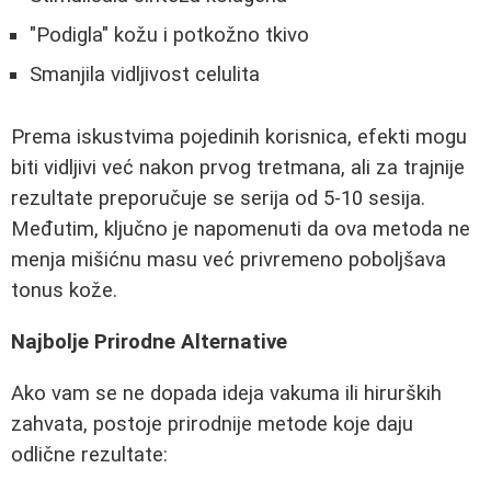
"Podigla" kožu i potkožno tkivo
Smanjila vidljivost celulita
Prema iskustvima pojedinih korisnica, efekti mogu
biti vidljivi već nakon prvog tretmana, ali za trajnije
rezultate preporučuje se serija od 5-10 sesija.
Međutim, ključno je napomenuti da ova metoda ne
menja mišićnu masu već privremeno poboljšava
tonus kože.
Najbolje Prirodne Alternative
Ako vam se ne dopada ideja vakuma ili hirurških
zahvata, postoje prirodnije metode koje daju
odlične rezultate: