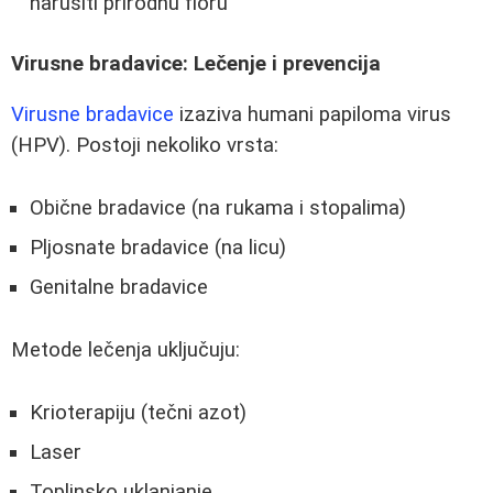
narušiti prirodnu floru
Virusne bradavice: Lečenje i prevencija
Virusne bradavice
izaziva humani papiloma virus
(HPV). Postoji nekoliko vrsta:
Obične bradavice (na rukama i stopalima)
Pljosnate bradavice (na licu)
Genitalne bradavice
Metode lečenja uključuju:
Krioterapiju (tečni azot)
Laser
Toplinsko uklanjanje