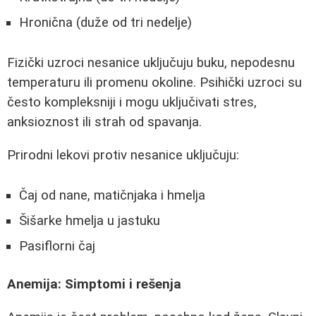
Hronična (duže od tri nedelje)
Fizički uzroci nesanice uključuju buku, nepodesnu
temperaturu ili promenu okoline. Psihički uzroci su
često kompleksniji i mogu uključivati stres,
anksioznost ili strah od spavanja.
Prirodni lekovi protiv nesanice uključuju:
Čaj od nane, matičnjaka i hmelja
Šišarke hmelja u jastuku
Pasiflorni čaj
Anemija: Simptomi i rešenja