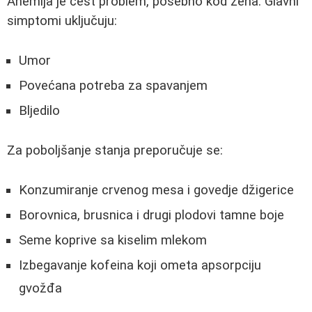
Anemija je čest problem, posebno kod žena. Glavni
simptomi uključuju:
Umor
Povećana potreba za spavanjem
Bljedilo
Za poboljšanje stanja preporučuje se:
Konzumiranje crvenog mesa i govedje džigerice
Borovnica, brusnica i drugi plodovi tamne boje
Seme koprive sa kiselim mlekom
Izbegavanje kofeina koji ometa apsorpciju
gvožđa