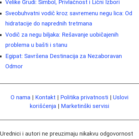
Velike Grudi: Simbol, Privlačnost i Lični Izbori
Sveobuhvatni vodič kroz savremenu negu lica: Od
hidratacije do naprednih tretmana
Vodič za negu biljaka: Rešavanje uobičajenih
problema u bašti i stanu
Egipat: Savršena Destinacija za Nezaboravan
Odmor
O nama
|
Kontakt
|
Politika privatnosti
|
Uslovi
korišćenja
|
Marketinški servisi
Urednici i autori ne preuzimaju nikakvu odgovornost