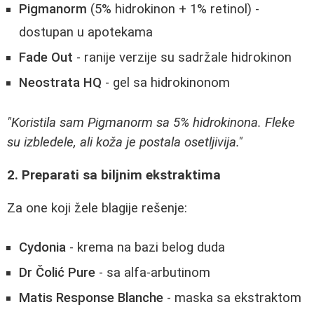
Pigmanorm
(5% hidrokinon + 1% retinol) -
dostupan u apotekama
Fade Out
- ranije verzije su sadržale hidrokinon
Neostrata HQ
- gel sa hidrokinonom
"Koristila sam Pigmanorm sa 5% hidrokinona. Fleke
su izbledele, ali koža je postala osetljivija."
2. Preparati sa biljnim ekstraktima
Za one koji žele blagije rešenje:
Cydonia
- krema na bazi belog duda
Dr Čolić Pure
- sa alfa-arbutinom
Matis Response Blanche
- maska sa ekstraktom