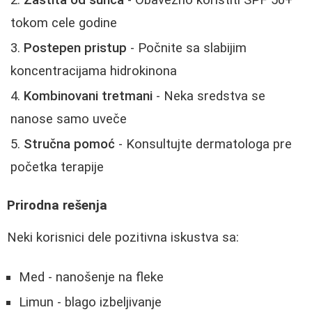
Zaštita od sunca
- Obavezno koristiti SPF 50+
tokom cele godine
Postepen pristup
- Počnite sa slabijim
koncentracijama hidrokinona
Kombinovani tretmani
- Neka sredstva se
nanose samo uveče
Stručna pomoć
- Konsultujte dermatologa pre
početka terapije
Prirodna rešenja
Neki korisnici dele pozitivna iskustva sa:
Med - nanošenje na fleke
Limun - blago izbeljivanje