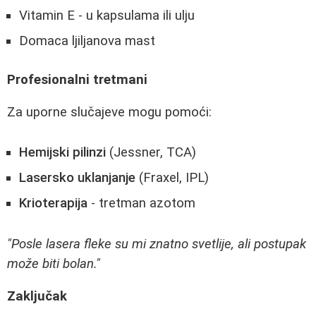
Vitamin E - u kapsulama ili ulju
Domaca ljiljanova mast
Profesionalni tretmani
Za uporne slučajeve mogu pomoći:
Hemijski pilinzi
(Jessner, TCA)
Lasersko uklanjanje
(Fraxel, IPL)
Krioterapija
- tretman azotom
"Posle lasera fleke su mi znatno svetlije, ali postupak
može biti bolan."
Zaključak