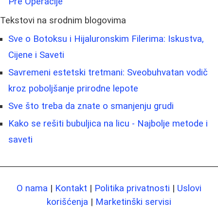
Pre Operacije
Tekstovi na srodnim blogovima
Sve o Botoksu i Hijaluronskim Filerima: Iskustva,
Cijene i Saveti
Savremeni estetski tretmani: Sveobuhvatan vodič
kroz poboljšanje prirodne lepote
Sve što treba da znate o smanjenju grudi
Kako se rešiti bubuljica na licu - Najbolje metode i
saveti
O nama
|
Kontakt
|
Politika privatnosti
|
Uslovi
korišćenja
|
Marketinški servisi