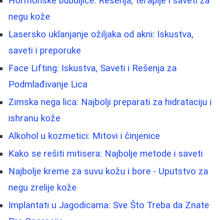
Hormonske bubuljice: Rešenja, terapije i saveti za
negu kože
Lasersko uklanjanje ožiljaka od akni: Iskustva,
saveti i preporuke
Face Lifting: Iskustva, Saveti i Rešenja za
Podmlađivanje Lica
Zimska nega lica: Najbolji preparati za hidrataciju i
ishranu kože
Alkohol u kozmetici: Mitovi i činjenice
Kako se rešiti mitisera: Najbolje metode i saveti
Najbolje kreme za suvu kožu i bore - Uputstvo za
negu zrelije kože
Implantati u Jagodicama: Sve Što Treba da Znate