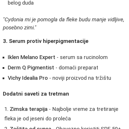
belog duda
"Cydonia mi je pomogla da fleke budu manje vidljive,
posebno zimi."
3. Serum protiv hiperpigmentacije
Iklen Melano Expert
- serum sa rucinolom
Derm Q Pigmentist
- domaći preparat
Vichy Idealia Pro
- noviji proizvod na tržištu
Dodatni saveti za tretman
Zimska terapija
- Najbolje vreme za tretiranje
fleka je od jeseni do proleća