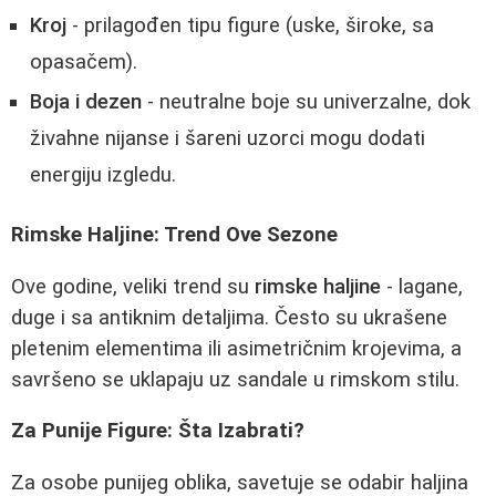
Kroj
- prilagođen tipu figure (uske, široke, sa
opasačem).
Boja i dezen
- neutralne boje su univerzalne, dok
živahne nijanse i šareni uzorci mogu dodati
energiju izgledu.
Rimske Haljine: Trend Ove Sezone
Ove godine, veliki trend su
rimske haljine
- lagane,
duge i sa antiknim detaljima. Često su ukrašene
pletenim elementima ili asimetričnim krojevima, a
savršeno se uklapaju uz sandale u rimskom stilu.
Za Punije Figure: Šta Izabrati?
Za osobe punijeg oblika, savetuje se odabir haljina