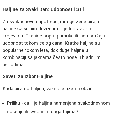
Haljine za Svaki Dan: Udobnost i Stil
Za svakodnevnu upotrebu, mnoge žene biraju
haljine sa
sitnim dezenom
ili jednostavnim
krojevima. Tkanine poput pamuka ili lana pružaju
udobnost tokom celog dana. Kratke haljine su
popularne tokom leta, dok duge haljine u
kombinaciji sa jaknama često nose u hladnijim
periodima.
Saveti za Izbor Haljine
Kada biramo haljinu, važno je uzeti u obzir:
Priliku
- da li je haljina namenjena svakodnevnom
nošenju ili svečanim događajima?