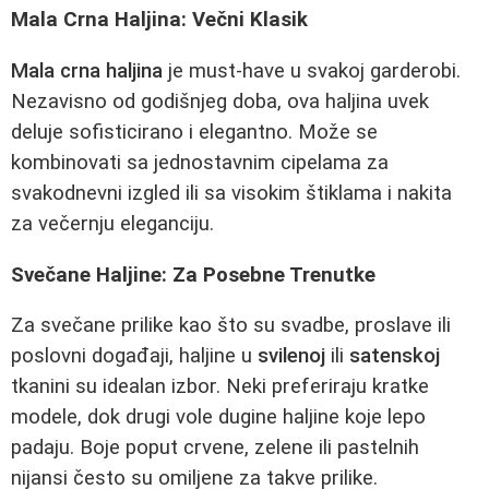
Mala Crna Haljina: Večni Klasik
Mala crna haljina
je must-have u svakoj garderobi.
Nezavisno od godišnjeg doba, ova haljina uvek
deluje sofisticirano i elegantno. Može se
kombinovati sa jednostavnim cipelama za
svakodnevni izgled ili sa visokim štiklama i nakita
za večernju eleganciju.
Svečane Haljine: Za Posebne Trenutke
Za svečane prilike kao što su svadbe, proslave ili
poslovni događaji, haljine u
svilenoj
ili
satenskoj
tkanini su idealan izbor. Neki preferiraju kratke
modele, dok drugi vole dugine haljine koje lepo
padaju. Boje poput crvene, zelene ili pastelnih
nijansi često su omiljene za takve prilike.