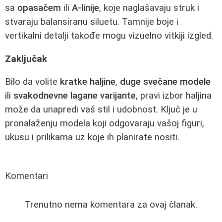
sa
opasačem
ili
A-linije
, koje naglašavaju struk i
stvaraju balansiranu siluetu. Tamnije boje i
vertikalni detalji takođe mogu vizuelno vitkiji izgled.
Zaključak
Bilo da volite
kratke haljine
,
duge svečane modele
ili
svakodnevne lagane varijante
, pravi izbor haljina
može da unapredi vaš stil i udobnost. Ključ je u
pronalaženju modela koji odgovaraju vašoj figuri,
ukusu i prilikama uz koje ih planirate nositi.
Komentari
Trenutno nema komentara za ovaj članak.