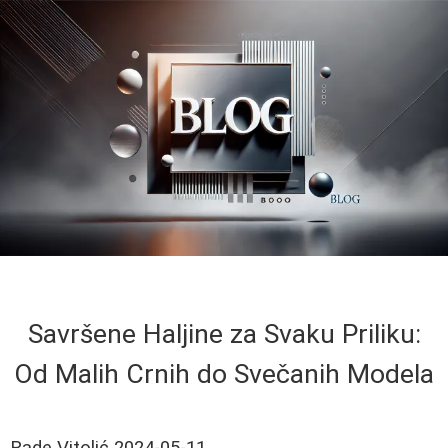
Savršene Haljine za Svaku Priliku:
Od Malih Crnih do Svečanih Modela
Rade Vitolić
2024-05-11