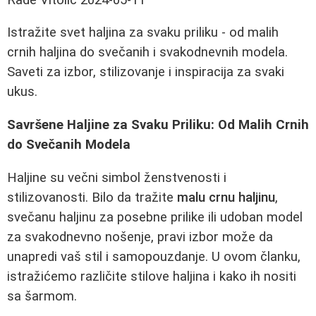
Istražite svet haljina za svaku priliku - od malih
crnih haljina do svečanih i svakodnevnih modela.
Saveti za izbor, stilizovanje i inspiracija za svaki
ukus.
Savršene Haljine za Svaku Priliku: Od Malih Crnih
do Svečanih Modela
Haljine su večni simbol ženstvenosti i
stilizovanosti. Bilo da tražite
malu crnu haljinu
,
svečanu haljinu za posebne prilike ili udoban model
za svakodnevno nošenje, pravi izbor može da
unapredi vaš stil i samopouzdanje. U ovom članku,
istražićemo različite stilove haljina i kako ih nositi
sa šarmom.