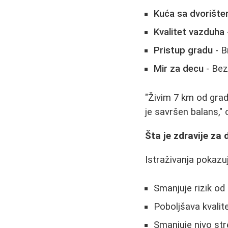
Kuća sa dvorišt
Kvalitet vazduha
Pristup gradu
- B
Mir za decu
- Bez
"Živim 7 km od grad
je savršen balans,"
Šta je zdravije za 
Istraživanja pokazuj
Smanjuje rizik od 
Poboljšava kvalit
Smanjuje nivo st