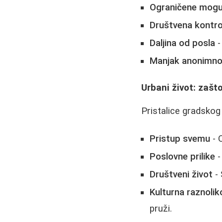
Ograničene mogu
Društvena kontro
Daljina od posla
-
Manjak anonimno
Urbani život: zašto
Pristalice gradskog
Pristup svemu
- 
Poslovne prilike
-
Društveni život
- 
Kulturna raznolik
pruži.