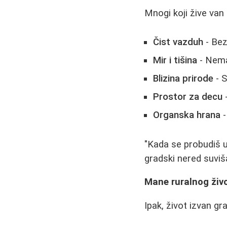
Mnogi koji žive van
Čist vazduh
- Bez
Mir i tišina
- Nema
Blizina prirode
- S
Prostor za decu
-
Organska hrana
-
"Kada se probudiš uz
gradski nered suviš
Mane ruralnog živ
Ipak, život izvan gr