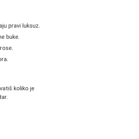
ju pravi luksuz.
ne buke.
 rose.
ora.
vatiš koliko je
tar.