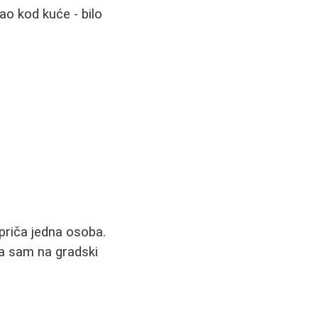
ao kod kuće - bilo
 priča jedna osoba.
la sam na gradski