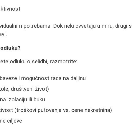
aktivnost
ndividualnim potrebama. Dok neki cvvetaju u miru, drugi 
vi.
 odluku?
te odluku o selidbi, razmotrite:
baveze i mogućnost rada na daljinu
ole, društveni život)
a izolaciju ili buku
tivost (troškovi putovanja vs. cene nekretnina)
e ciljeve