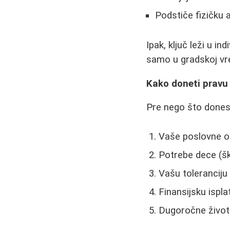
Podstiče fizičku 
Ipak, ključ leži u i
samo u gradskoj vre
Kako doneti pravu
Pre nego što donese
Vaše poslovne o
Potrebe dece (šk
Vašu toleranciju n
Finansijsku ispla
Dugoročne životn