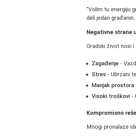
"Volim tu energiju 
deli jedan građanin.
Negativne strane 
Gradski život nosi i
Zagađenje
- Vazd
Stres
- Ubrzani t
Manjak prostora
Visoki troškovi
- 
Kompromisno rešenj
Mnogi pronalaze idea