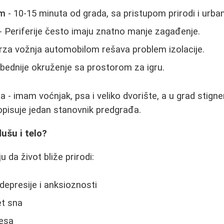
em
- 10-15 minuta od grada, sa pristupom prirodi i urba
- Periferije često imaju znatno manje zagađenje.
rza vožnja automobilom rešava problem izolacije.
bednije okruženje sa prostorom za igru.
a - imam voćnjak, psa i veliko dvorište, a u grad stig
 opisuje jedan stanovnik predgrađa.
dušu i telo?
u da život bliže prirodi:
depresije i anksioznosti
et sna
resa