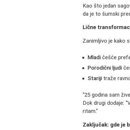
Kao što jedan sagov
da je to šumski predi
Lične transformaci
Zanimljivo je kako 
Mladi
češće prefe
Porodični ljudi
češ
Stariji
traže ravno
"25 godina sam živel
Dok drugi dodaje: "V
ritam."
Zaključak: gde je b