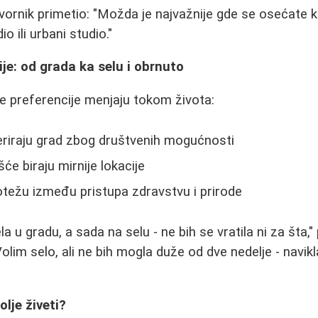
ornik primetio: "Možda je najvažnije gde se osećate k
o ili urbani studio."
je: od grada ka selu i obrnuto
se preferencije menjaju tokom života:
riraju grad zbog društvenih mogućnosti
će biraju mirnije lokacije
težu između pristupa zdravstvu i prirode
a u gradu, a sada na selu - ne bih se vratila ni za šta,"
olim selo, ali ne bih mogla duže od dve nedelje - navik
olje živeti?