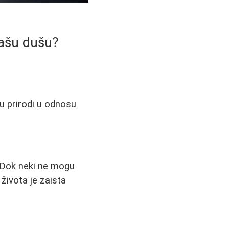
 vašu dušu?
a u prirodi u odnosu
e. Dok neki ne mogu
 života je zaista