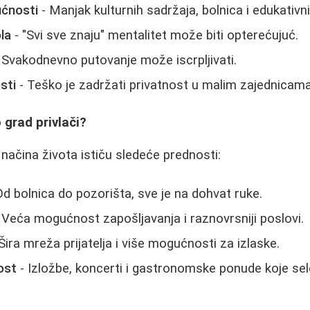
ćnosti
- Manjak kulturnih sadržaja, bolnica i edukativn
la
- "Svi sve znaju" mentalitet može biti opterećujuć.
 Svakodnevno putovanje može iscrpljivati.
sti
- Teško je zadržati privatnost u malim zajednicama
 grad privlači?
 načina života ističu sledeće prednosti:
Od bolnica do pozorišta, sve je na dohvat ruke.
 Veća mogućnost zapošljavanja i raznovrsniji poslovi.
Šira mreža prijatelja i više mogućnosti za izlaske.
ost
- Izložbe, koncerti i gastronomske ponude koje se