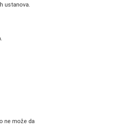
ih ustanova.
.
lo ne može da