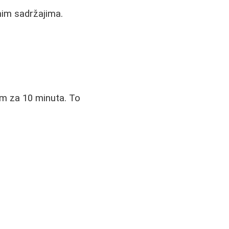
nim sadržajima.
nem za 10 minuta. To