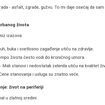
grada - asfalt, zgrade, gužvu. To mi daje osećaj da sa
urbanog života
 niz izazova:
uh, buka i svetlosno zagađenje utiču na zdravlje.
empo života često vodi do kroničnog umora.
- Mali stanovi i nedostatak zelenila utiču na kvalitet ži
Cene stanovanja i usluga su znatno veće.
e: život na periferiji
l u zlatnoj sredini: