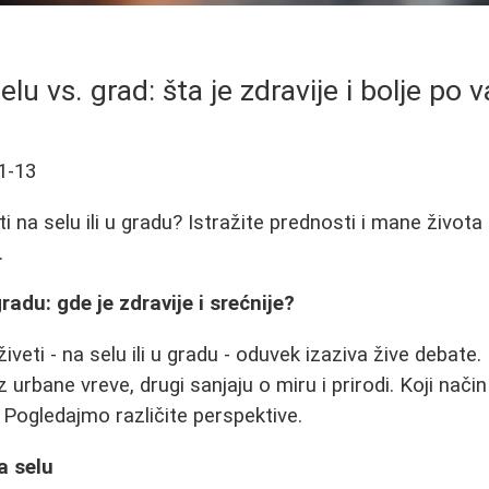
elu vs. grad: šta je zdravije i bolje po
1-13
veti na selu ili u gradu? Istražite prednosti i mane život
.
gradu: gde je zdravije i srećnije?
 živeti - na selu ili u gradu - oduvek izaziva žive debat
 urbane vreve, drugi sanjaju o miru i prirodi. Koji način
i? Pogledajmo različite perspektive.
a selu