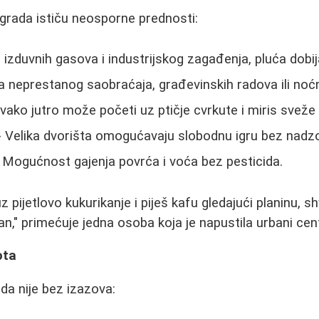
 grada ističu neosporne prednosti:
 izduvnih gasova i industrijskog zagađenja, pluća dobija
 neprestanog saobraćaja, građevinskih radova ili noć
vako jutro može početi uz ptičje cvrkute i miris sveže
 Velika dvorišta omogućavaju slobodnu igru bez nadz
 Mogućnost gajenja povrća i voća bez pesticida.
 pijetlovo kukurikanje i piješ kafu gledajući planinu, sh
an," primećuje jedna osoba koja je napustila urbani cen
ota
ada nije bez izazova: