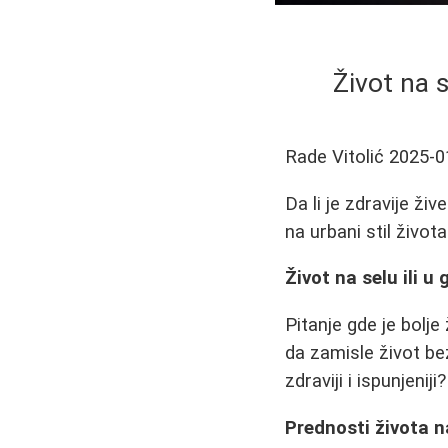
Život na s
Rade Vitolić
2025-0
Da li je zdravije ži
na urbani stil života
Život na selu ili u 
Pitanje gde je bolje
da zamisle život bez
zdraviji i ispunjenij
Prednosti života n