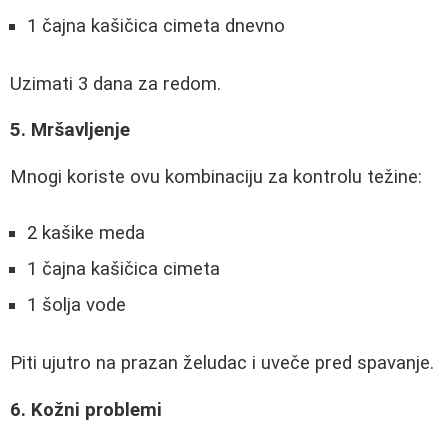
1 čajna kašičica cimeta dnevno
Uzimati 3 dana za redom.
5. Mršavljenje
Mnogi koriste ovu kombinaciju za kontrolu težine:
2 kašike meda
1 čajna kašičica cimeta
1 šolja vode
Piti ujutro na prazan želudac i uveče pred spavanje.
6. Kožni problemi