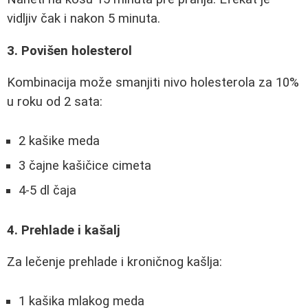
vidljiv čak i nakon 5 minuta.
3. Povišen holesterol
Kombinacija može smanjiti nivo holesterola za 10%
u roku od 2 sata:
2 kašike meda
3 čajne kašičice cimeta
4-5 dl čaja
4. Prehlade i kašalj
Za lečenje prehlade i kroničnog kašlja:
1 kašika mlakog meda