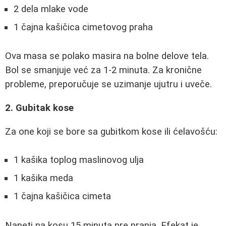
2 dela mlake vode
1 čajna kašičica cimetovog praha
Ova masa se polako masira na bolne delove tela.
Bol se smanjuje već za 1-2 minuta. Za kronične
probleme, preporučuje se uzimanje ujutru i uveče.
2. Gubitak kose
Za one koji se bore sa gubitkom kose ili ćelavošću:
1 kašika toplog maslinovog ulja
1 kašika meda
1 čajna kašičica cimeta
Naneti na kosu 15 minuta pre pranja. Efekat je