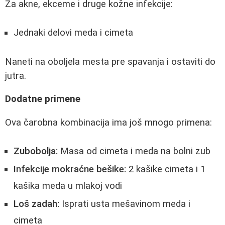
Za akne, ekceme i druge kožne infekcije:
Jednaki delovi meda i cimeta
Naneti na oboljela mesta pre spavanja i ostaviti do
jutra.
Dodatne primene
Ova čarobna kombinacija ima još mnogo primena:
Zubobolja:
Masa od cimeta i meda na bolni zub
Infekcije mokraćne bešike:
2 kašike cimeta i 1
kašika meda u mlakoj vodi
Loš zadah:
Isprati usta mešavinom meda i
cimeta