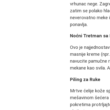
vrhunac nege. Zagre
zatim se polako hla
neverovatno meke i 
ponavlja.
Noćni Tretman sa
Ovo je najjednostavn
masnije kreme (npr.
navucite pamučne ru
mekane kao svila. A
Piling za Ruke
Mrtve ćelije kože s
mešavinom šećera i m
pokretima protrljaj