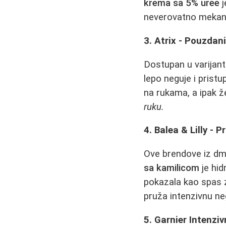
krema sa 5% uree
j
neverovatno mekane.
3. Atrix - Pouzdani
Dostupan u varijanta
lepo neguje i prist
na rukama, a ipak že
ruku.
4. Balea & Lilly - P
Ove brendove iz dm-
sa kamilicom
je hid
pokazala kao spas 
pruža intenzivnu ne
5. Garnier Intenzi