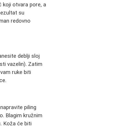
 koji otvara pore, a
ezultat su
etman redovno
nesite deblji sloj
ti vazelin). Zatim
vam ruke biti
ce.
napravite piling
lo. Blagim kružnim
. Koža će biti