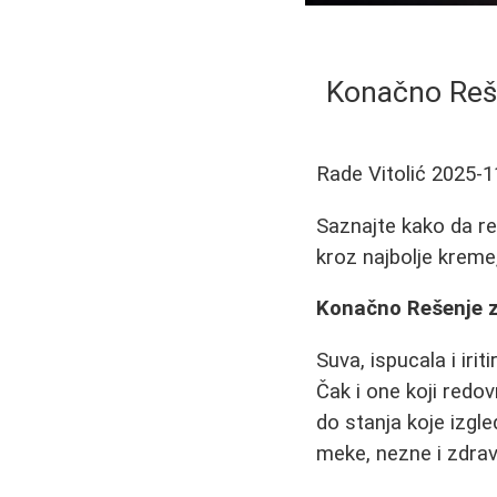
Konačno Reše
Rade Vitolić
2025-1
Saznajte kako da re
kroz najbolje kreme
Konačno Rešenje z
Suva, ispucala i ir
Čak i one koji redo
do stanja koje izgl
meke, nezne i zdrav