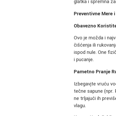
glatka i spremna za
Preventivne Mere i
Obavezno Koristit
Ovo je možda i najv
čišćenja ili rukovan
ispod nule. One fizi
i pucanje.
Pametno Pranje R
Izbegavjte vruću vo
tečne sapune (npr. 
ne trljajući ih previš
vlagu.