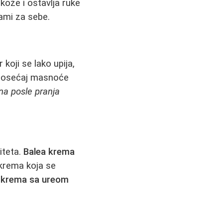
 kože i ostavlja ruke
sami za sebe.
koji se lako upija,
le osećaj masnoće
na posle pranja
iteta.
Balea krema
krema koja se
y krema sa ureom