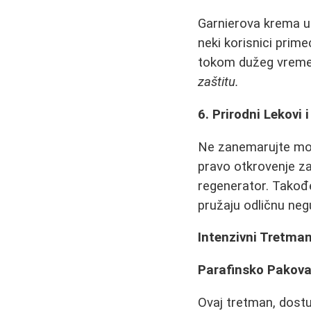
Garnierova krema u 
neki korisnici prime
tokom dužeg vrem
zaštitu.
6. Prirodni Lekovi 
Ne zanemarujte mo
pravo otkrovenje za
regenerator. Takođ
pružaju odličnu neg
Intenzivni Tretma
Parafinsko Pakova
Ovaj tretman, dostu