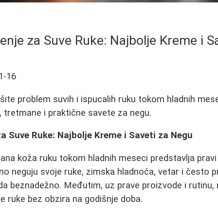
nje za Suve Ruke: Najbolje Kreme i S
1-16
šite problem suvih i ispucalih ruku tokom hladnih mese
, tretmane i praktične savete za negu.
a Suve Ruke: Najbolje Kreme i Saveti za Negu
itirana koža ruku tokom hladnih meseci predstavlja prav
vno neguju svoje ruke, zimska hladnoća, vetar i često 
eda beznadežno. Međutim, uz prave proizvode i rutinu,
e ruke bez obzira na godišnje doba.