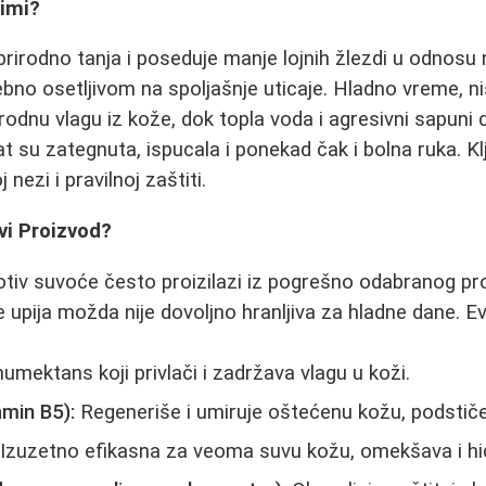
imi?
rirodno tanja i poseduje manje lojnih žlezdi u odnosu 
sebno osetljivom na spoljašnje uticaje. Hladno vreme, n
rodnu vlagu iz kože, dok topla voda i agresivni sapuni
tat su zategnuta, ispucala i ponekad čak i bolna ruka. Kl
 nezi i pravilnoj zaštiti.
vi Proizvod?
otiv suvoće često proizilazi iz pogrešno odabranog pr
e upija možda nije dovoljno hranljiva za hladne dane. Ev
umektans koji privlači i zadržava vlagu u koži.
amin B5):
Regeneriše i umiruje oštećenu kožu, podstiče 
Izuzetno efikasna za veoma suvu kožu, omekšava i hid