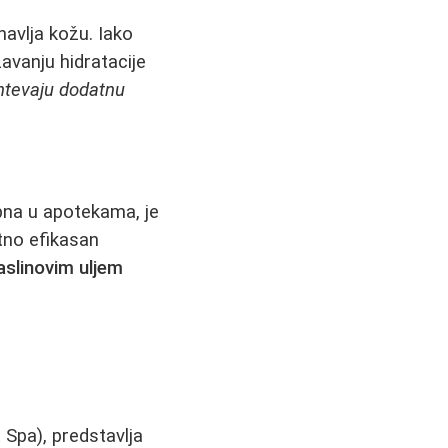
avlja kožu. Iako
avanju hidratacije
ahtevaju dodatnu
pna u apotekama, je
etno efikasan
aslinovim uljem
 Spa), predstavlja