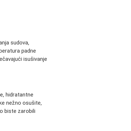
anja sudova,
peratura padne
rečavajući isušivanje
e, hidratantne
uke nežno osušite,
 biste zarobili