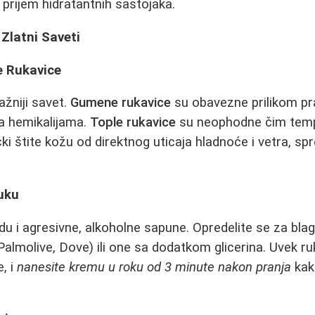
 prijem hidratantnih sastojaka.
 Zlatni Saveti
e Rukavice
ažniji savet.
Gumene rukavice
su obavezne prilikom pr
ja hemikalijama.
Tople rukavice
su neophodne čim tem
čki štite kožu od direktnog uticaja hladnoće i vetra, sp
uku
du i agresivne, alkoholne sapune. Opredelite se za blag
Palmolive, Dove) ili one sa dodatkom glicerina. Uvek r
e, i
nanesite kremu u roku od 3 minute nakon pranja
kako