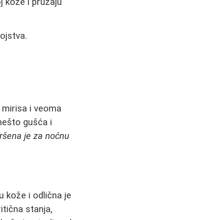
j kože i pružaju
ojstva.
 mirisa i veoma
 nešto gušća i
ršena je za noćnu
 kože i odlična je
itična stanja,