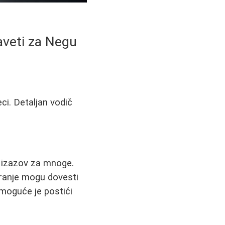
aveti za Negu
ci. Detaljan vodič
i izazov za mnoge.
pranje mogu dovesti
 moguće je postići