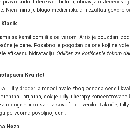
e pravo čudo. Intenzivno hidrira, obnavlja oštećeni sloj
 Njen miris je blago medicinski, ali rezultati govore 
 Klasik
ma sa kamilicom ili aloe verom, Atrix je pouzdan izbor 
upačne je cene. Posebno je pogodan za one koji ne vo
le efikasnu hidrataciju.
Odličan za korišćenje tokom da
ristupačni Kvalitet
a i Lilly drogerija mnogi hvale zbog odnosa cene i kval
ratantna i prijatna, dok je
Lilly Therapy
koncentrovana 
za mnoge - brzo sanira suvoću i crvenilo. Takođe,
Lill
gu po veoma povoljnoj ceni.
vna Neza