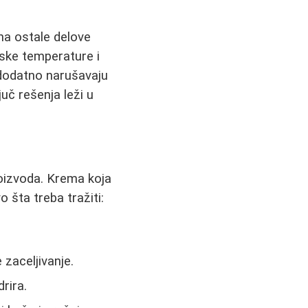
na ostale delove
iske temperature i
 dodatno narušavaju
juč rešenja leži u
oizvoda. Krema koja
o šta treba tražiti:
zaceljivanje.
rira.