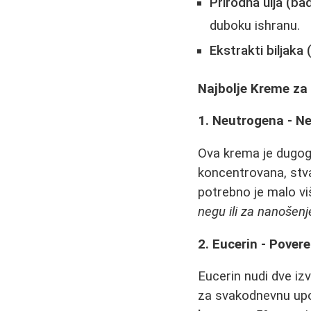
Prirodna ulja (ba
duboku ishranu.
Ekstrakti biljaka 
Najbolje Kreme za
1. Neutrogena - N
Ova krema je dugogo
koncentrovana, stva
potrebno je malo vi
negu ili za nanošenj
2. Eucerin - Pover
Eucerin nudi dve iz
za svakodnevnu upotr