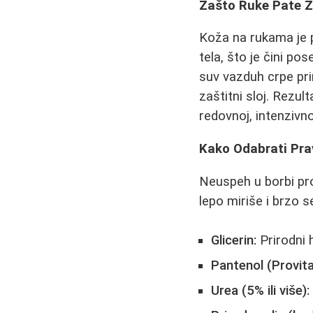
Zašto Ruke Pate Z
Koža na rukama je p
tela, što je čini po
suv vazduh crpe pri
zaštitni sloj. Rezul
redovnoj, intenzivnoj
Kako Odabrati Pra
Neuspeh u borbi pr
lepo miriše i brzo s
Glicerin:
Prirodni h
Pantenol (Provit
Urea (5% ili više):