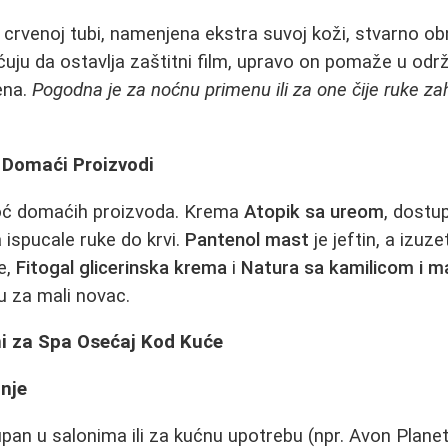
crvenoj tubi, namenjena ekstra suvoj koži, stvarno obn
ćuju da ostavlja zaštitni film, upravo on pomaže u održ
ena.
Pogodna je za noćnu primenu ili za one čije ruke z
i Domaći Proizvodi
ć domaćih proizvoda. Krema
Atopik sa ureom
, dostu
 ispucale ruke do krvi.
Pantenol mast
je jeftin, a izuz
e,
Fitogal glicerinska krema
i
Natura sa kamilicom i m
u za mali novac.
ni za Spa Osećaj Kod Kuće
nje
pan u salonima ili za kućnu upotrebu (npr. Avon Planet