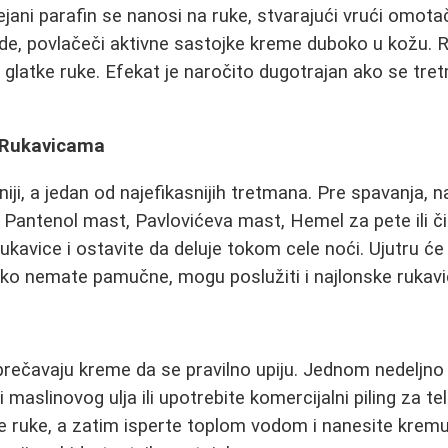
jani parafin se nanosi na ruke, stvarajući vrući omotač
de, povlačeči aktivne sastojke kreme duboko u kožu. R
glatke ruke. Efekat je naročito dugotrajan ako se tr
 Rukavicama
iji, a jedan od najefikasnijih tretmana. Pre spavanja, na
 Pantenol mast, Pavlovićeva mast, Hemel za pete ili čis
kavice i ostavite da deluje tokom cele noći. Ujutru će 
ko nemate pamučne, mogu poslužiti i najlonske rukavi
prečavaju kreme da se pravilno upiju. Jednom nedeljno 
aslinovog ulja ili upotrebite komercijalni piling za te
te ruke, a zatim isperte toplom vodom i nanesite kremu