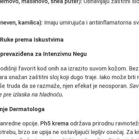
demovo, maslinovo, shea puter):
Obnavljaju zaštitni slo
(neven, kamilica):
Imaju umirujuća i antiinflamatorna sv
 Ruke prema Iskustvima
eprevaziđena za Intenzivnu Negu
dišnji favorit kod onih sa izrazito suvom kožom. Bez
ra snažan zaštitni sloj koji dugo traje. Iako može biti
še truda da se razmaže, njen efekat je neosporan.
Sav
e pre izlaska na hladnoću.
enje Dermatologa
vanredne opcije.
Ph5 krema
održava prirodnu ravnotežu
ebu, brzo se upija ne ostavljajući lepljiv osećaj. Za kr