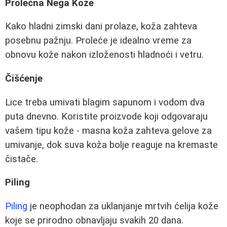
Prolećna Nega Kože
Kako hladni zimski dani prolaze, koža zahteva
posebnu pažnju. Proleće je idealno vreme za
obnovu kože nakon izloženosti hladnoći i vetru.
Čišćenje
Lice treba umivati blagim sapunom i vodom dva
puta dnevno. Koristite proizvode koji odgovaraju
vašem tipu kože - masna koža zahteva gelove za
umivanje, dok suva koža bolje reaguje na kremaste
čistače.
Piling
Piling
je neophodan za uklanjanje mrtvih ćelija kože
koje se prirodno obnavljaju svakih 20 dana.