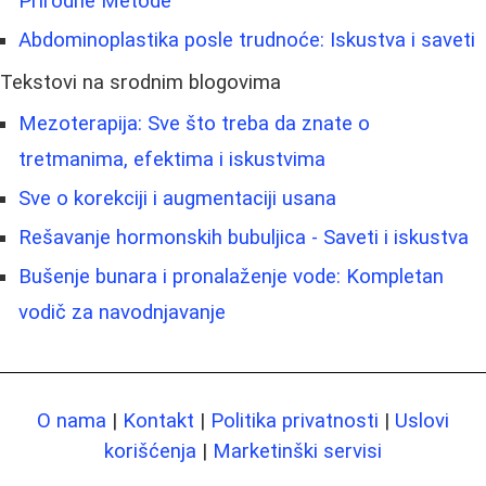
Prirodne Metode
Abdominoplastika posle trudnoće: Iskustva i saveti
Tekstovi na srodnim blogovima
Mezoterapija: Sve što treba da znate o
tretmanima, efektima i iskustvima
Sve o korekciji i augmentaciji usana
Rešavanje hormonskih bubuljica - Saveti i iskustva
Bušenje bunara i pronalaženje vode: Kompletan
vodič za navodnjavanje
O nama
|
Kontakt
|
Politika privatnosti
|
Uslovi
korišćenja
|
Marketinški servisi