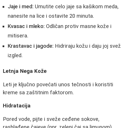
Jaje i med:
Umutite celo jaje sa kašikom meda,
nanesite na lice i ostavite 20 minuta.
Kvasac i mleko:
Odličan protiv masne kože i
mitisera.
Krastavac i jagode:
Hidriraju kožu i daju joj svež
izgled.
Letnja Nega Kože
Leti je ključno povećati unos tečnosti i koristiti
kreme sa zaštitnim faktorom.
Hidratacija
Pored vode, pijte i sveže ceđene sokove,
rashlađene čajeve (npr. zeleni čaj sa limunom).