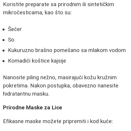
Koristite preparate sa prirodnim ili sintetičkim
mikročesticama, kao što su:
Šećer
So
Kukuruzno brašno pomešano sa mlakom vodom
Komadići koštice kajsije
Nanosite piling nežno, masirajući kožu kružnim
pokretima. Nakon postupka, obavezno nanesite
hidratantnu masku.
Prirodne Maske za Lice
Efikasne maske možete pripremiti i kod kuće: