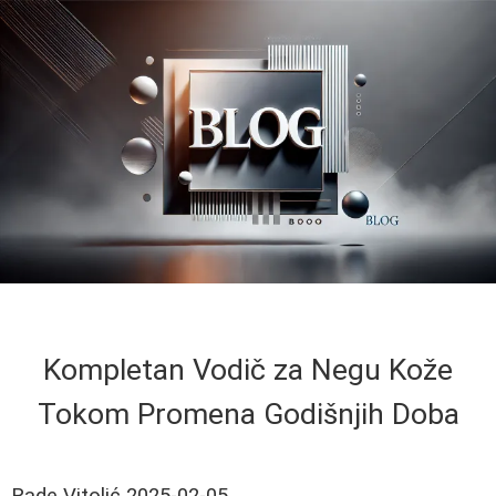
Kompletan Vodič za Negu Kože
Tokom Promena Godišnjih Doba
Rade Vitolić
2025-02-05