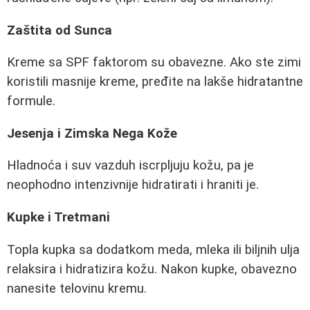
Zaštita od Sunca
Kreme sa SPF faktorom su obavezne. Ako ste zimi
koristili masnije kreme, pređite na lakše hidratantne
formule.
Jesenja i Zimska Nega Kože
Hladnoća i suv vazduh iscrpljuju kožu, pa je
neophodno intenzivnije hidratirati i hraniti je.
Kupke i Tretmani
Topla kupka sa dodatkom meda, mleka ili biljnih ulja
relaksira i hidratizira kožu. Nakon kupke, obavezno
nanesite telovinu kremu.