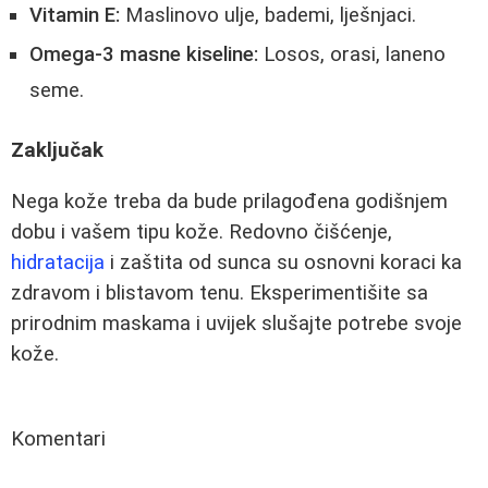
Vitamin E:
Maslinovo ulje, bademi, lješnjaci.
Omega-3 masne kiseline:
Losos, orasi, laneno
seme.
Zaključak
Nega kože treba da bude prilagođena godišnjem
dobu i vašem tipu kože. Redovno čišćenje,
hidratacija
i zaštita od sunca su osnovni koraci ka
zdravom i blistavom tenu. Eksperimentišite sa
prirodnim maskama i uvijek slušajte potrebe svoje
kože.
Komentari