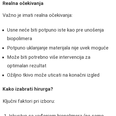
Realna očekivanja
Važno je imati realna očekivanja:
Usne neće biti potpuno iste kao pre unošenja
biopolimera
Potpuno uklanjanje materijala nije uvek moguće
Može biti potrebno više intervencija za
optimalan rezultat
Ožiljno tkivo može uticati na konačni izgled
Kako izabrati hirurga?
Ključni faktori pri izboru:
Iskustvo sa vađenjem biopolimera (ne samo