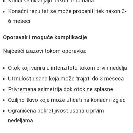
Konci se uklanjaju nakon 7-10 dana
Konačni rezultat se može proceniti tek nakon 3-
6 meseci
Oporavak i moguće komplikacije
Najčešći izazovi tokom oporavka:
Otok koji varira u intenzitetu tokom prvih nedelja
Utrnulost usana koja može trajati do 3 meseca
Privremena asimetrija dok otok ne splasne
Ožiljno tkivo koje može uticati na konačni izgled
Ograničena pokretljivost usana u prvim
nedeljama