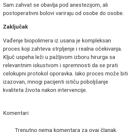
Sam zahvat se obavlja pod anestezijom, ali
postoperativni bolovi variraju od osobe do osobe.
Zaključak
Vađenje biopolimera iz usana je kompleksan
proces koji zahteva strpljenje i realna očekivanja.
Ključ uspeha leži u pažljivom izboru hirurga sa
relevantnim iskustvom i spremnosti da se prati
celokupni protokol oporavka. Iako proces može biti
izazovan, mnogi pacijenti ističu poboljšanje
kvaliteta života nakon intervencije.
Komentari
Trenutno nema komentara za ovaj članak.