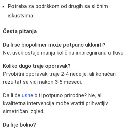
Potreba za podrškom od drugih sa sličnim
iskustvima
Česta pitanja
Da li se biopolimer može potpuno ukloniti?
Ne, uvek ostaje manja količina impregnirana u tkivu.
Koliko dugo traje oporavak?
Prvobitni oporavak traje 2-4 nedelje, ali konačan
rezultat se vidi nakon 3-6 meseci.
Da li će
usne
biti potpuno prirodne? Ne, ali
kvalitetna intervencija može vratiti prihvatljiv i
simetričan izgled.
Da li je bolno?