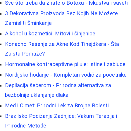
Sve što treba da znate o Botoxu - Iskustva i saveti
3 Dekorativna Proizvoda Bez Kojih Ne Možete
Zamisliti Šminkanje
Alkohol u kozmetici: Mitovi i činjenice
Konačno Rešenje za Akne Kod Tinejdžera - Šta
Zaista Pomaže?
Hormonalne kontraceptivne pilule: Istine i zablude
Nordijsko hodanje - Kompletan vodič za početnike
Depilacija šećerom - Prirodna alternativa za
bezbolnije uklanjanje dlaka
Med i Cimet: Prirodni Lek za Brojne Bolesti
Brazilsko Podizanje Zadnjice: Vakum Terapija i
Prirodne Metode