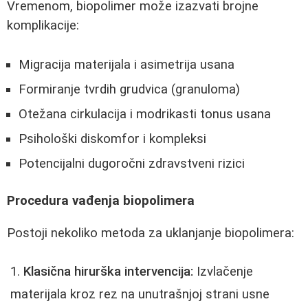
Vremenom, biopolimer može izazvati brojne
komplikacije:
Migracija materijala i asimetrija usana
Formiranje tvrdih grudvica (granuloma)
Otežana cirkulacija i modrikasti tonus usana
Psihološki diskomfor i kompleksi
Potencijalni dugoročni zdravstveni rizici
Procedura vađenja biopolimera
Postoji nekoliko metoda za uklanjanje biopolimera:
Klasična hirurška intervencija:
Izvlačenje
materijala kroz rez na unutrašnjoj strani usne