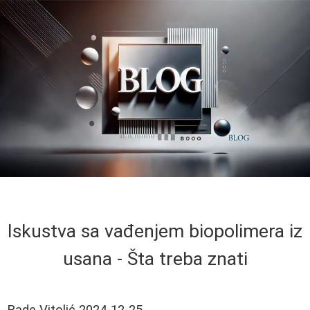
Iskustva sa vađenjem biopolimera iz
usana - Šta treba znati
Rade Vitolić
2024-12-25