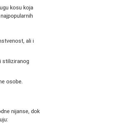
ugu kosu koja
 najpopularnih
tvenost, ali i
 stiliziranog
ne osobe.
dne nijanse, dok
uju: