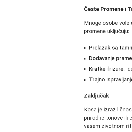
Česte Promene i T
Mnoge osobe vole da
promene uključuju:
Prelazak sa tamn
Dodavanje prame
Kratke frizure:
Ide
Trajno ispravljanje
Zaključak
Kosa je izraz ličnos
prirodne tonove ili
vašem životnom ritm