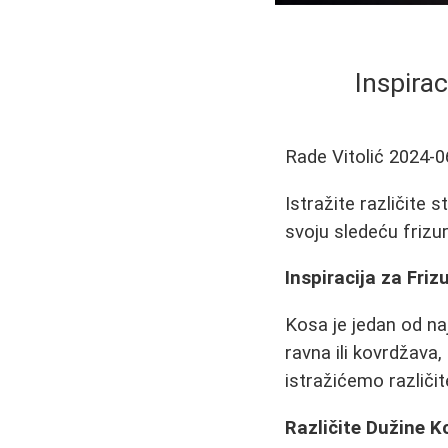
Inspirac
Rade Vitolić
2024-0
Istražite različite 
svoju sledeću frizur
Inspiracija za Friz
Kosa je jedan od naj
ravna ili kovrdžava,
istražićemo različit
Različite Dužine K