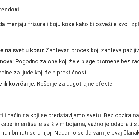
rendovi
 menjaju frizure i boju kose kako bi osvežile svoj izgl
e na svetlu kosu:
Zahtevan proces koji zahteva pažljiv
nova:
Pogodno za one koji žele blage promene bez radi
alne za ljude koji žele praktičnost.
 ili kovrčanje:
Rešenje za dugotrajne efekte.
ti i način na koji se predstavljamo svetu. Bez obzira na 
 eksperimentišete sa živim bojama, važno je odabrati st
u i brinuti se o njoj. Nadamo se da vam je ovaj članak 