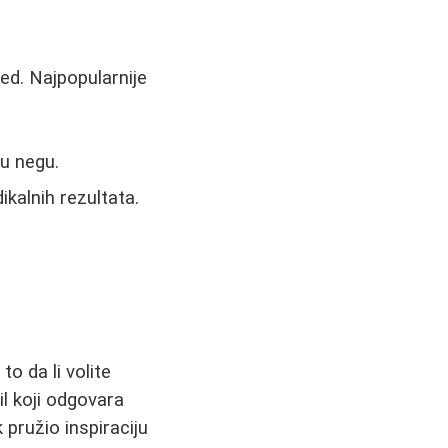
ed. Najpopularnije
u negu.
kalnih rezultata.
to da li volite
il koji odgovara
pružio inspiraciju