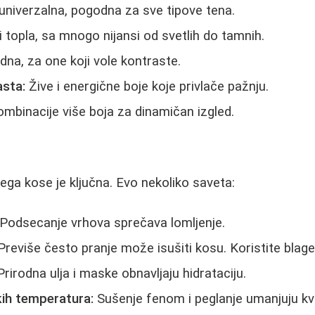
univerzalna, pogodna za sve tipove tena.
 topla, sa mnogo nijansi od svetlih do tamnih.
na, za one koji vole kontraste.
asta:
Žive i energične boje koje privlače pažnju.
mbinacije više boja za dinamičan izgled.
nega kose je ključna. Evo nekoliko saveta:
Podsecanje vrhova sprečava lomljenje.
reviše često pranje može isušiti kosu. Koristite bla
rirodna ulja i maske obnavljaju hidrataciju.
kih temperatura:
Sušenje fenom i peglanje umanjuju kva