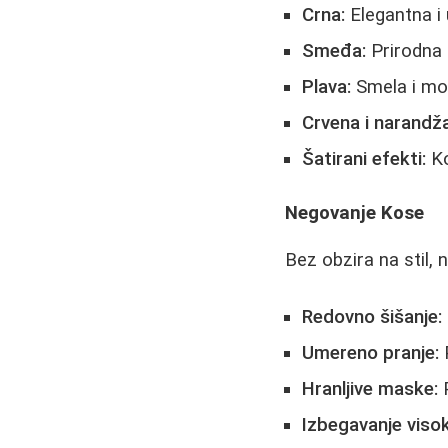
Crna:
Elegantna i 
Smeđa:
Prirodna i
Plava:
Smela i mod
Crvena i narandž
Šatirani efekti:
Ko
Negovanje Kose
Bez obzira na stil, 
Redovno šišanje:
Umereno pranje:
P
Hranljive maske:
P
Izbegavanje viso