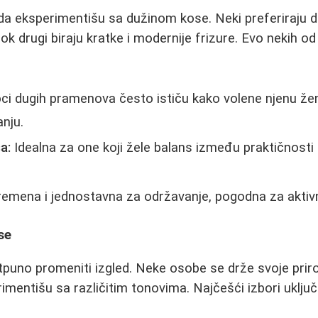
a eksperimentišu sa dužinom kose. Neki preferiraju d
k drugi biraju kratke i modernije frizure. Evo nekih od
i dugih pramenova često ističu kako volene njenu žens
nju.
a:
Idealna za one koji žele balans između praktičnosti i
emena i jednostavna za održavanje, pogodna za aktiv
se
puno promeniti izgled. Neke osobe se drže svoje priro
imentišu sa različitim tonovima. Najčešći izbori uključ