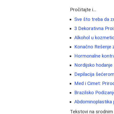
Pročitajte i...
Sve što treba da z
3 Dekorativna Pro
Alkohol u kozmetici
Konačno Rešenje z
Hormonalne kontrac
Nordijsko hodanje
Depilacija šećerom 
Med i Cimet: Priro
Brazilsko Podizanj
Abdominoplastika p
Tekstovi na srodnim