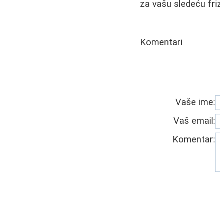
za vašu sledeću fri
Komentari
Vaše ime:
Vaš email:
Komentar: