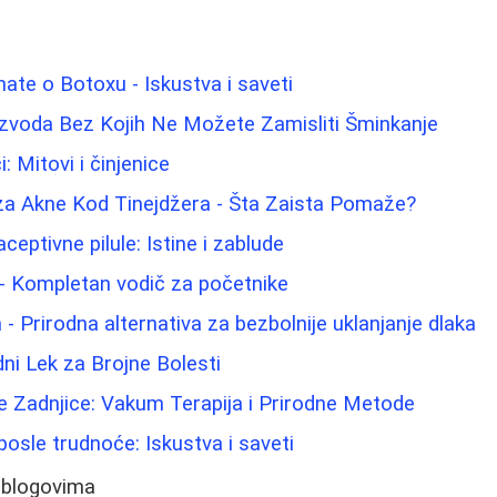
nate o Botoxu - Iskustva i saveti
izvoda Bez Kojih Ne Možete Zamisliti Šminkanje
: Mitovi i činjenice
a Akne Kod Tinejdžera - Šta Zaista Pomaže?
eptivne pilule: Istine i zablude
 - Kompletan vodič za početnike
- Prirodna alternativa za bezbolnije uklanjanje dlaka
dni Lek za Brojne Bolesti
e Zadnjice: Vakum Terapija i Prirodne Metode
osle trudnoće: Iskustva i saveti
 blogovima