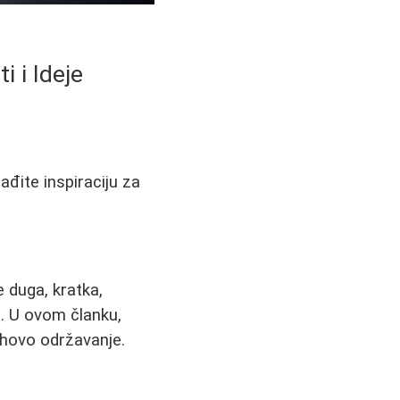
i i Ideje
ađite inspiraciju za
e duga, kratka,
u. U ovom članku,
jihovo održavanje.