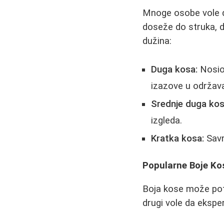
Mnoge osobe vole d
doseže do struka, do
dužina:
Duga kosa:
Nosioc
izazove u održava
Srednje duga kos
izgleda.
Kratka kosa:
Savr
Popularne Boje Ko
Boja kose može pot
drugi vole da eksper