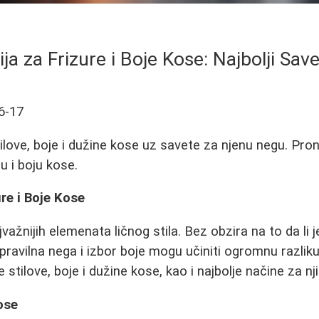
ija za Frizure i Boje Kose: Najbolji Savet
6-17
stilove, boje i dužine kose uz savete za njenu negu. Pron
u i boju kose.
ure i Boje Kose
važnijih elemenata ličnog stila. Bez obzira na to da li j
 pravilna nega i izbor boje mogu učiniti ogromnu razlik
e stilove, boje i dužine kose, kao i najbolje načine za n
ose