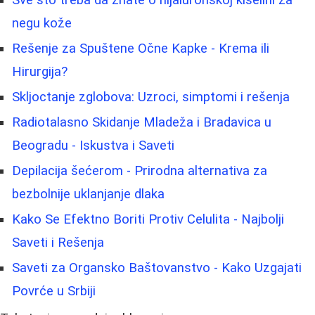
negu kože
Rešenje za Spuštene Očne Kapke - Krema ili
Hirurgija?
Skljoctanje zglobova: Uzroci, simptomi i rešenja
Radiotalasno Skidanje Mladeža i Bradavica u
Beogradu - Iskustva i Saveti
Depilacija šećerom - Prirodna alternativa za
bezbolnije uklanjanje dlaka
Kako Se Efektno Boriti Protiv Celulita - Najbolji
Saveti i Rešenja
Saveti za Organsko Baštovanstvo - Kako Uzgajati
Povrće u Srbiji