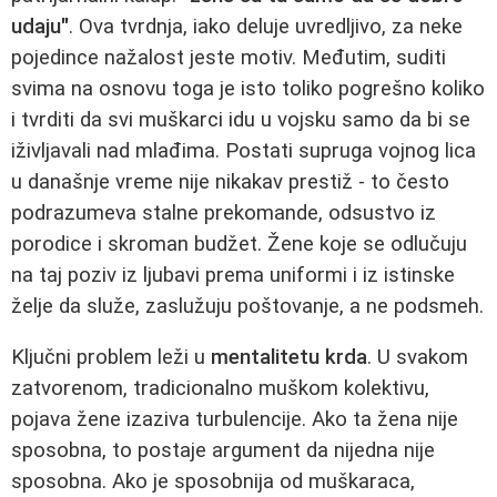
udaju"
. Ova tvrdnja, iako deluje uvredljivo, za neke
pojedince nažalost jeste motiv. Međutim, suditi
svima na osnovu toga je isto toliko pogrešno koliko
i tvrditi da svi muškarci idu u vojsku samo da bi se
iživljavali nad mlađima. Postati supruga vojnog lica
u današnje vreme nije nikakav prestiž - to često
podrazumeva stalne prekomande, odsustvo iz
porodice i skroman budžet. Žene koje se odlučuju
na taj poziv iz ljubavi prema uniformi i iz istinske
želje da služe, zaslužuju poštovanje, a ne podsmeh.
Ključni problem leži u
mentalitetu krda
. U svakom
zatvorenom, tradicionalno muškom kolektivu,
pojava žene izaziva turbulencije. Ako ta žena nije
sposobna, to postaje argument da nijedna nije
sposobna. Ako je sposobnija od muškaraca,