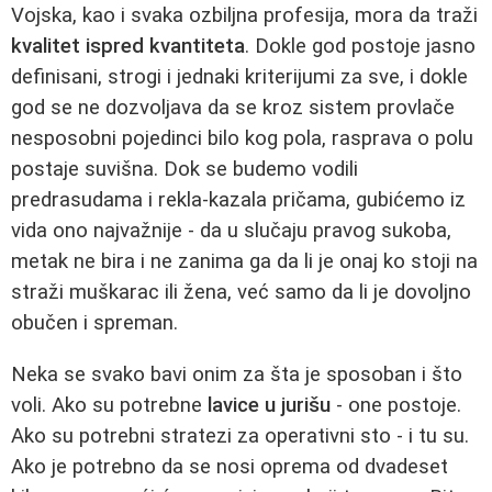
Vojska, kao i svaka ozbiljna profesija, mora da traži
kvalitet ispred kvantiteta
. Dokle god postoje jasno
definisani, strogi i jednaki kriterijumi za sve, i dokle
god se ne dozvoljava da se kroz sistem provlače
nesposobni pojedinci bilo kog pola, rasprava o polu
postaje suvišna. Dok se budemo vodili
predrasudama i rekla-kazala pričama, gubićemo iz
vida ono najvažnije - da u slučaju pravog sukoba,
metak ne bira i ne zanima ga da li je onaj ko stoji na
straži muškarac ili žena, već samo da li je dovoljno
obučen i spreman.
Neka se svako bavi onim za šta je sposoban i što
voli. Ako su potrebne
lavice u jurišu
- one postoje.
Ako su potrebni stratezi za operativni sto - i tu su.
Ako je potrebno da se nosi oprema od dvadeset