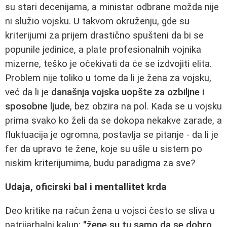
su stari decenijama, a ministar odbrane možda nije
ni služio vojsku. U takvom okruženju, gde su
kriterijumi za prijem drastično spušteni da bi se
popunile jedinice, a plate profesionalnih vojnika
mizerne, teško je očekivati da će se izdvojiti elita.
Problem nije toliko u tome da li je žena za vojsku,
već da li je
današnja vojska uopšte za ozbiljne i
sposobne ljude
, bez obzira na pol. Kada se u vojsku
prima svako ko želi da se dokopa nekakve zarade, a
fluktuacija je ogromna, postavlja se pitanje - da li je
fer da upravo te žene, koje su ušle u sistem po
niskim kriterijumima, budu paradigma za sve?
Udaja, oficirski bal i mentallitet krda
Deo kritike na račun žena u vojsci često se sliva u
patrijarhalni kalup:
"žene su tu samo da se dobro