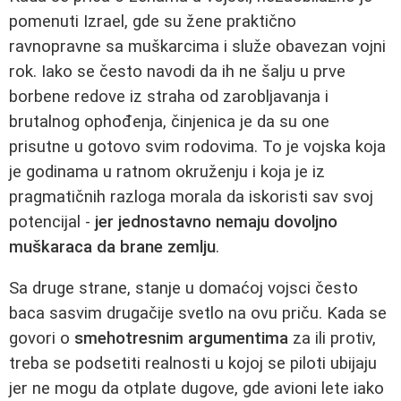
pomenuti Izrael, gde su žene praktično
ravnopravne sa muškarcima i služe obavezan vojni
rok. Iako se često navodi da ih ne šalju u prve
borbene redove iz straha od zarobljavanja i
brutalnog ophođenja, činjenica je da su one
prisutne u gotovo svim rodovima. To je vojska koja
je godinama u ratnom okruženju i koja je iz
pragmatičnih razloga morala da iskoristi sav svoj
potencijal -
jer jednostavno nemaju dovoljno
muškaraca da brane zemlju
.
Sa druge strane, stanje u domaćoj vojsci često
baca sasvim drugačije svetlo na ovu priču. Kada se
govori o
smehotresnim argumentima
za ili protiv,
treba se podsetiti realnosti u kojoj se piloti ubijaju
jer ne mogu da otplate dugove, gde avioni lete iako