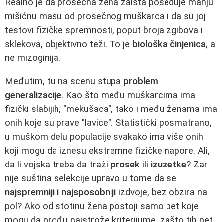
Realno je da prosečna žena zaista poseduje manju
mišićnu masu od prosečnog muškarca i da su joj
testovi fizičke spremnosti, poput broja zgibova i
sklekova, objektivno teži. To je
biološka činjenica
, a
ne mizoginija.
Međutim, tu na scenu stupa
problem
generalizacije
. Kao što među muškarcima ima
fizički slabijih, "mekušaca", tako i među ženama ima
onih koje su prave "lavice". Statistički posmatrano,
u muškom delu populacije svakako ima više onih
koji mogu da iznesu ekstremne fizičke napore. Ali,
da li vojska treba da traži
prosek
ili
izuzetke
? Zar
nije suština selekcije upravo u tome da se
najspremniji i najsposobniji
izdvoje, bez obzira na
pol? Ako od stotinu žena postoji samo pet koje
mogu da prođu najstrože kriterijume, zašto tih pet