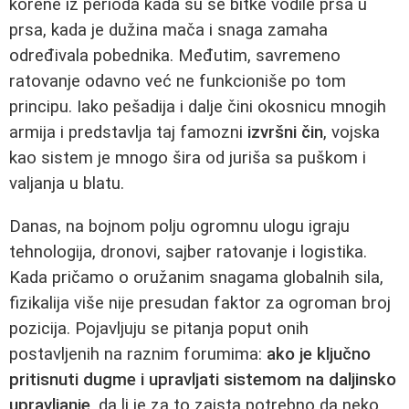
korene iz perioda kada su se bitke vodile prsa u
prsa, kada je dužina mača i snaga zamaha
određivala pobednika. Međutim, savremeno
ratovanje odavno već ne funkcioniše po tom
principu. Iako pešadija i dalje čini okosnicu mnogih
armija i predstavlja taj famozni
izvršni čin
, vojska
kao sistem je mnogo šira od juriša sa puškom i
valjanja u blatu.
Danas, na bojnom polju ogromnu ulogu igraju
tehnologija, dronovi, sajber ratovanje i logistika.
Kada pričamo o oružanim snagama globalnih sila,
fizikalija više nije presudan faktor za ogroman broj
pozicija. Pojavljuju se pitanja poput onih
postavljenih na raznim forumima:
ako je ključno
pritisnuti dugme i upravljati sistemom na daljinsko
upravljanje
, da li je za to zaista potrebno da neko