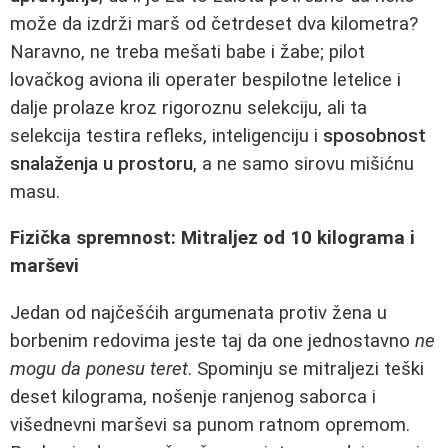
može da izdrži marš od četrdeset dva kilometra?
Naravno, ne treba mešati babe i žabe; pilot
lovačkog aviona ili operater bespilotne letelice i
dalje prolaze kroz rigoroznu selekciju, ali ta
selekcija testira refleks, inteligenciju i
sposobnost
snalaženja u prostoru
, a ne samo sirovu mišićnu
masu.
Fizička spremnost: Mitraljez od 10 kilograma i
marševi
Jedan od najčešćih argumenata protiv žena u
borbenim redovima jeste taj da one jednostavno
ne
mogu da ponesu teret
. Spominju se mitraljezi teški
deset kilograma, nošenje ranjenog saborca i
višednevni marševi sa punom ratnom opremom.