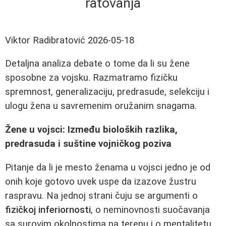
ratovanja
Viktor Radibratović
2026-05-18
Detaljna analiza debate o tome da li su žene
sposobne za vojsku. Razmatramo fizičku
spremnost, generalizaciju, predrasude, selekciju i
ulogu žena u savremenim oružanim snagama.
Žene u vojsci: Između bioloških razlika,
predrasuda i suštine vojničkog poziva
Pitanje da li je mesto ženama u vojsci jedno je od
onih koje gotovo uvek uspe da izazove žustru
raspravu. Na jednoj strani čuju se argumenti o
fizičkoj inferiornosti
, o neminovnosti suočavanja
sa surovim okolnostima na terenu i o mentalitetu