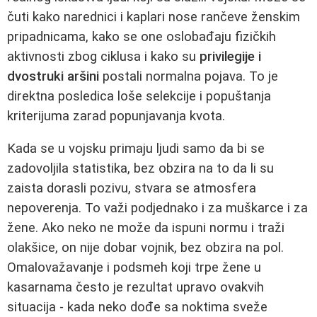
čuti kako narednici i kaplari nose rančeve ženskim
pripadnicama, kako se one oslobađaju fizičkih
aktivnosti zbog ciklusa i kako su
privilegije i
dvostruki aršini
postali normalna pojava. To je
direktna posledica loše selekcije i popuštanja
kriterijuma zarad popunjavanja kvota.
Kada se u vojsku primaju ljudi samo da bi se
zadovoljila statistika, bez obzira na to da li su
zaista dorasli pozivu, stvara se atmosfera
nepoverenja. To važi podjednako i za muškarce i za
žene. Ako neko ne može da ispuni normu i traži
olakšice, on nije dobar vojnik, bez obzira na pol.
Omalovažavanje i podsmeh koji trpe žene u
kasarnama često je rezultat upravo ovakvih
situacija - kada neko dođe sa noktima sveže