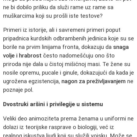
ne bi dobilo priliku da služi rame uz rame sa
muškarcima koji su prošli iste testove?
Primeri iz istorije, ali i savremeni primeri poput
pripadnica kurdskih odbrambenih jedinica koje su se
borile na prvim linijama fronta, dokazuju da
snaga
volje i hrabrost
često nadomešćuju ono što
priroda nije dala u čistoj mišićnoj masi. Te žene su
nosile opremu, pucale i ginule, dokazujući da kada je
ugrožena egzistencija,
nagon za preživljavanjem
ne
poznaje pol.
Dvostruki aršini i privilegije u sistemu
Veliki deo animoziteta prema ženama u uniformi ne
dolazi iz teorijske rasprave o biologiji, već iz
realnog iskustva ljudi koji su služili vojsku. Može se