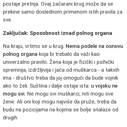
postaje pretnja. Ovaj začarani krug može da se
prekine samo doslednom primenom istih pravila za
sve.
Zaključak: Sposobnost iznad polnog organa
Na kraju, vrtimo se u krug.
Nema podele na osnovu
polnog organa
koja bi trebalo da važi kao
univerzalno pravilo. Žena koja je fizički i psihički
spremnija, izdržljivija i jača od muškarca - a takvih
ima - društvo treba da joj omogući da bude vojnik
ako to želi. Suština i dalje ostaje ista:
u vojsku ne
mogu svi
. Ne mogu svi muškarci, niti mogu sve
žene. Ali oni koji mogu najviše da pruže, treba da
budu na pozicijama na kojima se bolje snalaze od
drugih.