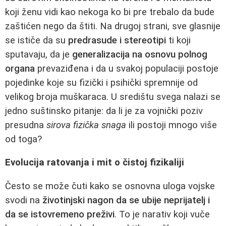
koji ženu vidi kao nekoga ko bi pre trebalo da bude
zaštićen nego da štiti. Na drugoj strani, sve glasnije
se ističe da su
predrasude i stereotipi
ti koji
sputavaju, da je
generalizacija na osnovu polnog
organa
prevaziđena i da u svakoj populaciji postoje
pojedinke koje su fizički i psihički spremnije od
velikog broja muškaraca. U središtu svega nalazi se
jedno suštinsko pitanje: da li je za vojnički poziv
presudna
sirova fizička snaga
ili postoji mnogo više
od toga?
Evolucija ratovanja i mit o čistoj fizikaliji
Često se može čuti kako se osnovna uloga vojske
svodi na
životinjski nagon da se ubije neprijatelj i
da se istovremeno preživi
. To je narativ koji vuče