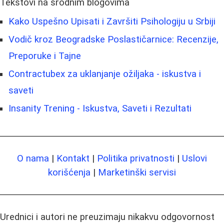
Tekstovi na srodnim blogovima
Kako Uspešno Upisati i Završiti Psihologiju u Srbiji
Vodič kroz Beogradske Poslastičarnice: Recenzije,
Preporuke i Tajne
Contractubex za uklanjanje ožiljaka - iskustva i
saveti
Insanity Trening - Iskustva, Saveti i Rezultati
O nama
|
Kontakt
|
Politika privatnosti
|
Uslovi
korišćenja
|
Marketinški servisi
Urednici i autori ne preuzimaju nikakvu odgovornost