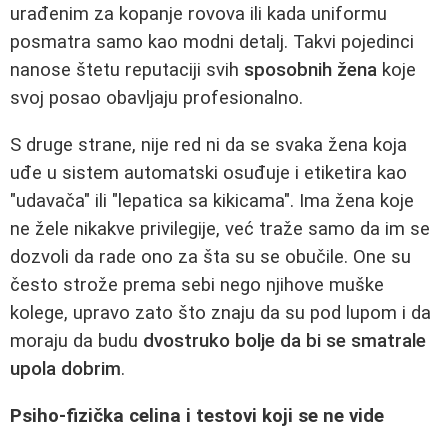
urađenim za kopanje rovova ili kada uniformu
posmatra samo kao modni detalj. Takvi pojedinci
nanose štetu reputaciji svih
sposobnih žena
koje
svoj posao obavljaju profesionalno.
S druge strane, nije red ni da se svaka žena koja
uđe u sistem automatski osuđuje i etiketira kao
"udavača" ili "lepatica sa kikicama". Ima žena koje
ne žele nikakve privilegije, već traže samo da im se
dozvoli da rade ono za šta su se obučile. One su
često strože prema sebi nego njihove muške
kolege, upravo zato što znaju da su pod lupom i da
moraju da budu
dvostruko bolje da bi se smatrale
upola dobrim
.
Psiho-fizička celina i testovi koji se ne vide