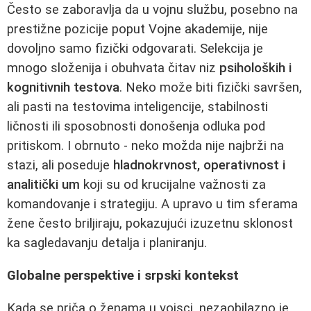
Često se zaboravlja da u vojnu službu, posebno na
prestižne pozicije poput Vojne akademije, nije
dovoljno samo fizički odgovarati. Selekcija je
mnogo složenija i obuhvata čitav niz
psiholoških i
kognitivnih testova
. Neko može biti fizički savršen,
ali pasti na testovima inteligencije, stabilnosti
ličnosti ili sposobnosti donošenja odluka pod
pritiskom. I obrnuto - neko možda nije najbrži na
stazi, ali poseduje
hladnokrvnost, operativnost i
analitički um
koji su od krucijalne važnosti za
komandovanje i strategiju. A upravo u tim sferama
žene često briljiraju, pokazujući izuzetnu sklonost
ka sagledavanju detalja i planiranju.
Globalne perspektive i srpski kontekst
Kada se priča o ženama u vojsci, nezaobilazno je