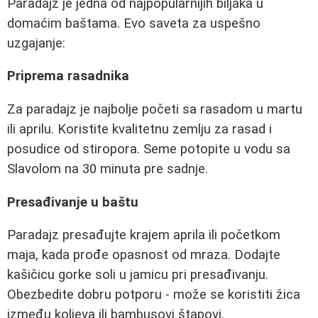
Paradajz je jedna od najpopularnijih biljaka u
domaćim baštama. Evo saveta za uspešno
uzgajanje:
Priprema rasadnika
Za paradajz je najbolje početi sa rasadom u martu
ili aprilu. Koristite kvalitetnu zemlju za rasad i
posudice od stiropora. Seme potopite u vodu sa
Slavolom na 30 minuta pre sadnje.
Presađivanje u baštu
Paradajz presađujte krajem aprila ili početkom
maja, kada prođe opasnost od mraza. Dodajte
kašičicu gorke soli u jamicu pri presađivanju.
Obezbedite dobru potporu - može se koristiti žica
između koljeva ili bambusovi štapovi.