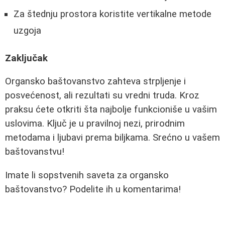
Za štednju prostora koristite vertikalne metode
uzgoja
Zaključak
Organsko baštovanstvo zahteva strpljenje i
posvećenost, ali rezultati su vredni truda. Kroz
praksu ćete otkriti šta najbolje funkcioniše u vašim
uslovima. Ključ je u pravilnoj nezi, prirodnim
metodama i ljubavi prema biljkama. Srećno u vašem
baštovanstvu!
Imate li sopstvenih saveta za organsko
baštovanstvo? Podelite ih u komentarima!