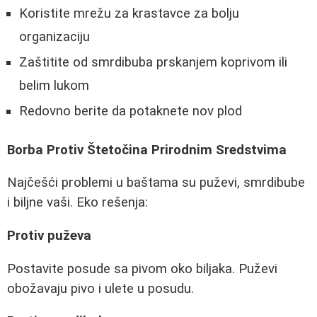
Koristite mrežu za krastavce za bolju
organizaciju
Zaštitite od smrdibuba prskanjem koprivom ili
belim lukom
Redovno berite da potaknete nov plod
Borba Protiv Štetočina Prirodnim Sredstvima
Najčešći problemi u baštama su puževi, smrdibube
i biljne vaši. Eko rešenja:
Protiv puževa
Postavite posude sa pivom oko biljaka. Puževi
obožavaju pivo i ulete u posudu.