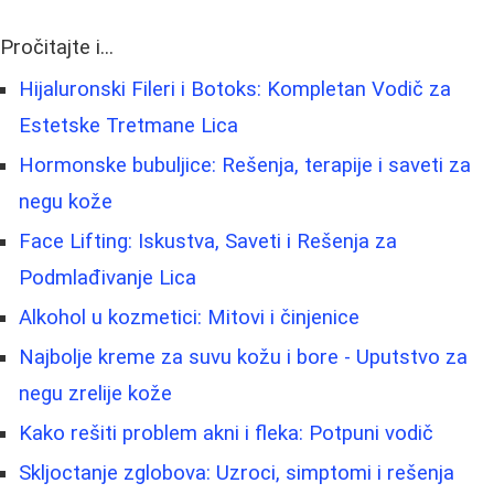
Pročitajte i...
Hijaluronski Fileri i Botoks: Kompletan Vodič za
Estetske Tretmane Lica
Hormonske bubuljice: Rešenja, terapije i saveti za
negu kože
Face Lifting: Iskustva, Saveti i Rešenja za
Podmlađivanje Lica
Alkohol u kozmetici: Mitovi i činjenice
Najbolje kreme za suvu kožu i bore - Uputstvo za
negu zrelije kože
Kako rešiti problem akni i fleka: Potpuni vodič
Skljoctanje zglobova: Uzroci, simptomi i rešenja