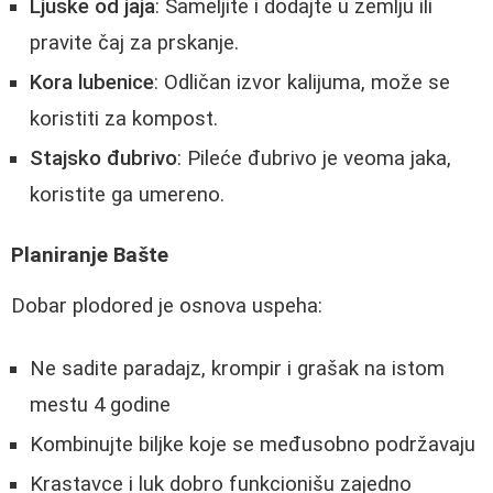
Ljuske od jaja
: Sameljite i dodajte u zemlju ili
pravite čaj za prskanje.
Kora lubenice
: Odličan izvor kalijuma, može se
koristiti za kompost.
Stajsko đubrivo
: Pileće đubrivo je veoma jaka,
koristite ga umereno.
Planiranje Bašte
Dobar plodored je osnova uspeha:
Ne sadite paradajz, krompir i grašak na istom
mestu 4 godine
Kombinujte biljke koje se međusobno podržavaju
Krastavce i luk dobro funkcionišu zajedno