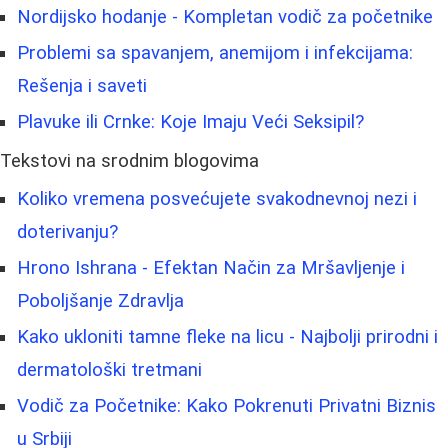
Nordijsko hodanje - Kompletan vodič za početnike
Problemi sa spavanjem, anemijom i infekcijama:
Rešenja i saveti
Plavuke ili Crnke: Koje Imaju Veći Seksipil?
Tekstovi na srodnim blogovima
Koliko vremena posvećujete svakodnevnoj nezi i
doterivanju?
Hrono Ishrana - Efektan Način za Mršavljenje i
Poboljšanje Zdravlja
Kako ukloniti tamne fleke na licu - Najbolji prirodni i
dermatološki tretmani
Vodič za Početnike: Kako Pokrenuti Privatni Biznis
u Srbiji