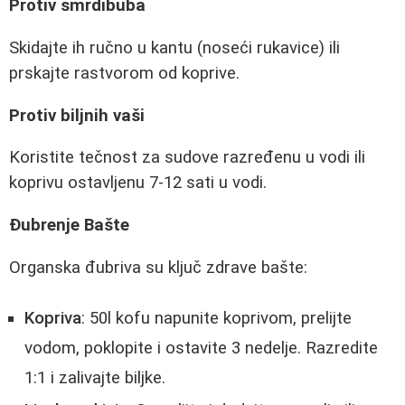
Protiv smrdibuba
Skidajte ih ručno u kantu (noseći rukavice) ili
prskajte rastvorom od koprive.
Protiv biljnih vaši
Koristite tečnost za sudove razređenu u vodi ili
koprivu ostavljenu 7-12 sati u vodi.
Đubrenje Bašte
Organska đubriva su ključ zdrave bašte:
Kopriva
: 50l kofu napunite koprivom, prelijte
vodom, poklopite i ostavite 3 nedelje. Razredite
1:1 i zalivajte biljke.