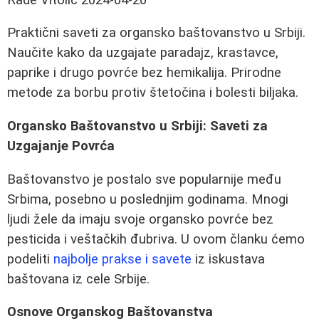
Praktični saveti za organsko baštovanstvo u Srbiji.
Naučite kako da uzgajate paradajz, krastavce,
paprike i drugo povrće bez hemikalija. Prirodne
metode za borbu protiv štetočina i bolesti biljaka.
Organsko Baštovanstvo u Srbiji: Saveti za
Uzgajanje Povrća
Baštovanstvo je postalo sve popularnije među
Srbima, posebno u poslednjim godinama. Mnogi
ljudi žele da imaju svoje organsko povrće bez
pesticida i veštačkih đubriva. U ovom članku ćemo
podeliti
najbolje prakse i savete
iz iskustava
baštovana iz cele Srbije.
Osnove Organskog Baštovanstva