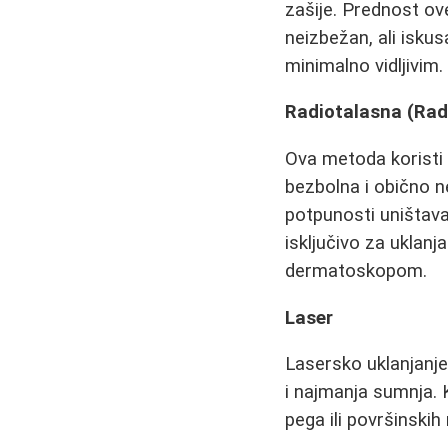
zašije. Prednost ove
neizbežan, ali iskus
minimalno vidljivim.
Radiotalasna (Rad
Ova metoda koristi 
bezbolna i obično n
potpunosti uništav
isključivo za uklan
dermatoskopom.
Laser
Lasersko uklanjanje
i najmanja sumnja. 
pega ili površinski