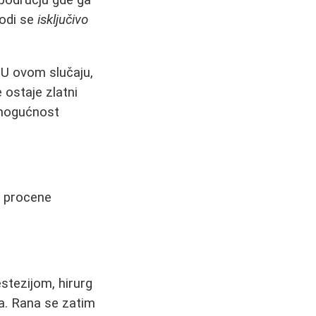
 području gde ga
vodi se
isključivo
 U ovom slučaju,
 ostaje zlatni
 mogućnost
od procene
stezijom, hirurg
a. Rana se zatim