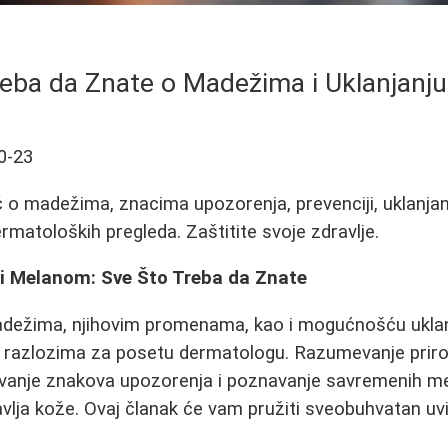
reba da Znate o Madežima i Uklanjanju
0-23
o madežima, znacima upozorenja, prevenciji, uklanjanj
rmatoloških pregleda. Zaštitite svoje zdravlje.
 i Melanom: Sve Što Treba da Znate
madežima, njihovim promenama, kao i mogućnošću uklan
razlozima za posetu dermatologu. Razumevanje priro
anje znakova upozorenja i poznavanje savremenih met
vlja kože. Ovaj članak će vam pružiti sveobuhvatan uv