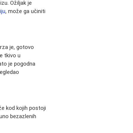
zu. Ožiljak je
iju
, može ga učiniti
Brza je, gotovo
e tkivo u
ato je pogodna
regledao
e kod kojih postoji
puno bezazlenih