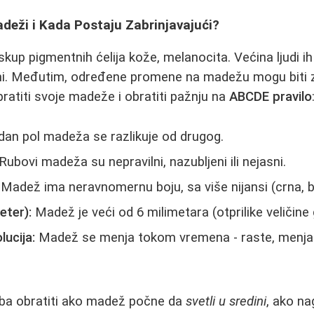
deži i Kada Postaju Zabrinjavajući?
 skup pigmentnih ćelija kože, melanocita. Većina ljudi ih
i. Međutim, određene promene na madežu mogu biti z
pratiti svoje madeže i obratiti pažnju na
ABCDE pravilo
an pol madeža se razlikuje od drugog.
Rubovi madeža su nepravilni, nazubljeni ili nejasni.
Madež ima neravnomernu boju, sa više nijansi (crna, br
eter):
Madež je veći od 6 milimetara (otprilike veličine
olucija:
Madež se menja tokom vremena - raste, menja obl
ba obratiti ako madež počne da
svetli u sredini
, ako na