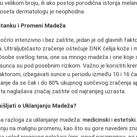
u velikom broju, ili ako postoji porodična istorija mel
 poseta dermatologu je neophodna.
stanku i Promeni Madeža
očito intenzivno i bez zaštite, jedan je od glavnih fakto
 Ultraljubičasto zračenje oštećuje DNK ćelija kože i 
Osobe svetlog tena, one sa mnogo madeža i one koje s
sunca su pod posebnim rizikom. Važno je koristiti kr
aktorom, izbegavati sunce u periodu između 10 i 16 čas
ćanje da se čak i do 80% ukupnog sunčevog zračenja 
ota naglašava značaj zaštite od najranijeg uzrasta.
išljati o Uklanjanju Madeža?
a razloga za uklanjanje madeža:
medicinski
i
estetski
nju na malignu promenu, kao što su gore navedeni znaci