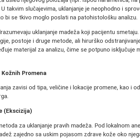
a usled njegovog položaja (npr. ispod naramenica, na
). U takvim slučajevima, uklanjanje je neophodno i spro
o bi se tkivo moglo poslati na patohistološku analizu.
drazumevaju uklanjanje madeža koji pacijentu smetaju.
gije, postoje i druge metode, ali hirurško odstranjivanje
đuje materijal za analizu, čime se potpuno isključuje
a Kožnih Promena
nja zavisi od tipa, veličine i lokacije promene, kao i 
rga.
e (Ekscizija)
 metoda za uklanjanje pravih madeža. Pod lokalnom ane
adež zajedno sa uskim pojasom zdrave kože oko njeg