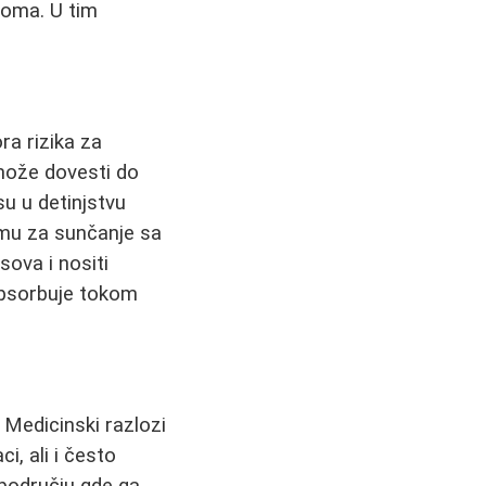
anoma. U tim
ra rizika za
može dovesti do
u u detinjstvu
emu za sunčanje sa
ova i nositi
apsorbuje tokom
. Medicinski razlozi
, ali i često