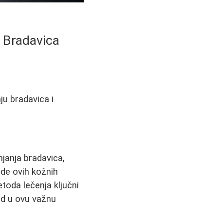
 Bradavica
u bradavica i
janja bradavica,
de ovih kožnih
oda lečenja ključni
id u ovu važnu