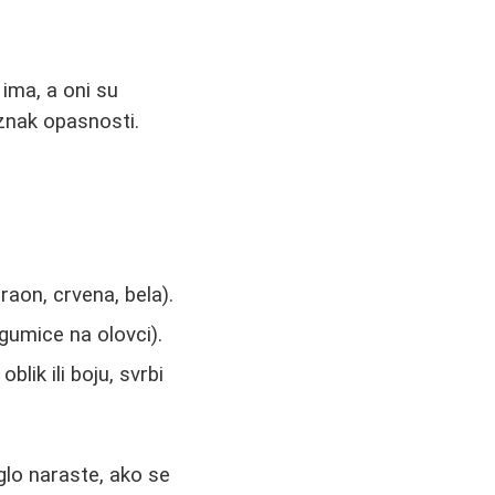
 ima, a oni su
nak opasnosti.
:
aon, crvena, bela).
 gumice na olovci).
ik ili boju, svrbi
glo naraste, ako se