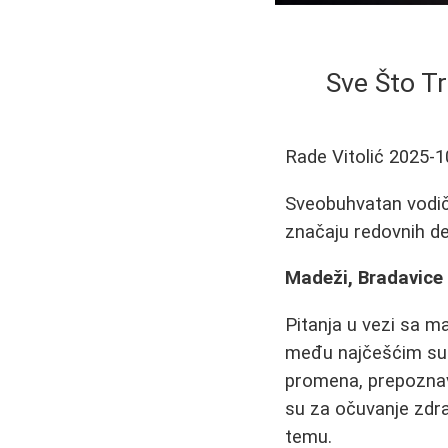
Sve Što T
Rade Vitolić
2025-1
Sveobuhvatan vodič 
značaju redovnih de
Madeži, Bradavice
Pitanja u vezi sa 
među najčešćim su 
promena, prepoznav
su za očuvanje zdra
temu.