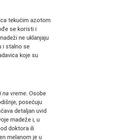
vica tekućim azotom
đe se koristi i
madeži ne uklanjaju
i stalno se
adavica koje su
ti na vreme
. Osobe
dišnje, posećuju
ćava detaljan uvid
oje madeže i, u
od doktora ili
ven melanom je u