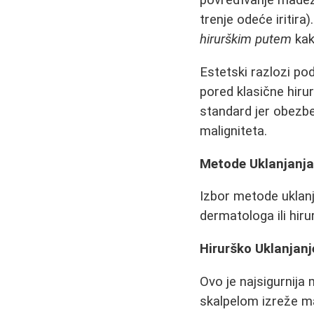
povređivanje madež
trenje odeće iritira
hirurškim putem
kak
Estetski razlozi po
pored klasične hirur
standard jer obezbe
maligniteta.
Metode Uklanjanj
Izbor metode uklanja
dermatologa ili hiru
Hirurško Uklanjanj
Ovo je najsigurnija
skalpelom izreže m