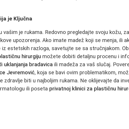
ija je Ključna
u vašim je rukama. Redovno pregledajte svoju kožu, zaš
kove upozorenja. Ako imate madež koji se menja, ili a
te iz estetskih razloga, savetujte se sa stručnjakom. 
plastičnu hirurgiju
možete dobiti detaljnu procenu i inf
di
uklanjanja bradavica
ili madeža za vaš slučaj. Pover
ice Jevremović
, koja se bavi ovim problematikom, može
 zdravlje biti u najboljim rukama. Ne oklijevajte da inv
ermatologu ili poseta
privatnoj klinici za plastičnu hirur