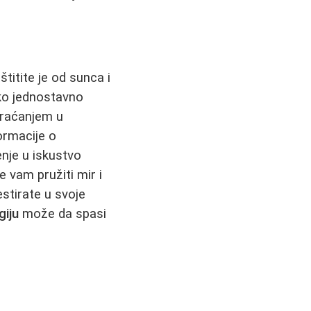
titite je od sunca i
ko jednostavno
Obraćanjem u
ormacije o
enje u iskustvo
 vam pružiti mir i
estirate u svoje
giju
može da spasi