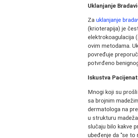
Uklanjanje Bradav
Za
uklanjanje brada
(krioterapija) je č
elektrokoagulacija 
ovim metodama. Ukl
povređuje preporuču
potvrđeno benignog 
Iskustva Pacijenat
Mnogi koji su prošl
sa brojnim madežima
dermatologa na pre
u strukturu madeža
slučaju bilo kakve 
ubeđenje da "se to 