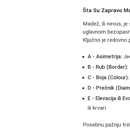
Šta Su Zapravo Ma
Madež, ili nevus, je
uglavnom bezopasn
Ključno je redovno 
A - Asimetrija:
Jed
B - Rub (Border):
C - Boja (Colour):
D - Prečnik (Diam
E - Elevacija ili Ev
ili krvari.
Posebnu pažnju tre