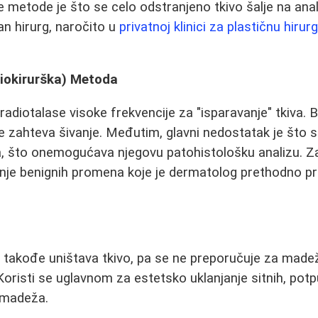
 metode je što se celo odstranjeno tkivo šalje na anali
an hirurg, naročito u
privatnoj klinici za plastičnu hirurg
iokirurška) Metoda
radiotalase visoke frekvencije za "isparavanje" tkiva. 
e zahteva šivanje. Međutim, glavni nedostatak je što s
a, što onemogućava njegovu patohistološku analizu. Z
janje benignih promena koje je dermatolog prethodno p
 takođe uništava tkivo, pa se ne preporučuje za madež
Koristi se uglavnom za estetsko uklanjanje sitnih, pot
h madeža.