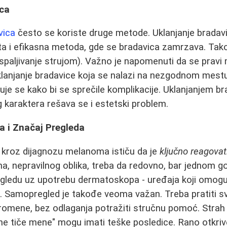
ica
vica
često se koriste druge metode. Uklanjanje brada
esta i efikasna metoda, gde se bradavica zamrzava. Tako
(spaljivanje strujom). Važno je napomenuti da se pravi 
anjanje bradavice koja se nalazi na nezgodnom mestu 
je se kako bi se sprečile komplikacije. Uklanjanjem br
karaktera rešava se i estetski problem.
a i Značaj Pregleda
i kroz dijagnozu melanoma ističu da je
ključno reagova
, nepravilnog oblika, treba da redovno, bar jednom go
gledu uz upotrebu dermatoskopa - uređaja koji omogu
. Samopregled je takođe veoma važan. Treba pratiti sv
promene, bez odlaganja potražiti stručnu pomoć. Strah 
ne tiče mene" mogu imati teške posledice. Rano otkri