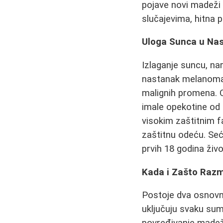
pojave novi madeži 
slučajevima, hitna
Uloga Sunca u Na
Izlaganje suncu, nar
nastanak melanoma.
malignih promena. 
imale opekotine od 
visokim zaštitnim f
zaštitnu odeću. Se
prvih 18 godina živ
Kada i Zašto Razm
Postoje dva osnovn
uključuju svaku sum