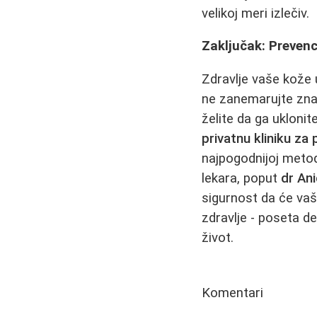
velikoj meri izlečiv.
Zaključak: Prevenc
Zdravlje vaše kože 
ne zanemarujte zna
želite da ga ukloni
privatnu kliniku za 
najpogodnijoj meto
lekara, poput
dr An
sigurnost da će vaše
zdravlje - poseta d
život.
Komentari