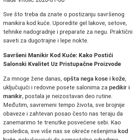
Sve što treba da znate o postizanju savršenog
manikira kod kuće. Uporedite gel lakove, setove,
tehnike nadogradnje i preparate za negu. Praktični
saveti za dugotrajne i lepe nokte.
Savršeni Manikir Kod Kuće: Kako Postići
Salonski Kvalitet Uz Pristupačne Proizvode
Za mnoge žene danas,
opšta nega kose i kože
,
uključujući i redovne posete salonima za
pedikir i
manikir
, postala je neizostavan deo rutine.
Međutim, savremeni tempo života, sve brojnije
obaveze i zahtevan posao često nas teraju da
zanemarimo te trenutke posvećene sebi. Kao
posledica, sve više nas se okreće rešenjima
kod
kuće
, pokušavajući da samostalno odradimo