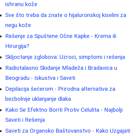
ishranu kože
Sve što treba da znate o hijaluronskoj kiselini za
negu kože
Rešenje za Spuštene Očne Kapke - Krema ili
Hirurgija?
Skljoctanje zglobova: Uzroci, simptomi i rešenja
Radiotalasno Skidanje Mladeža i Bradavica u
Beogradu - Iskustva i Saveti
Depilacija šećerom - Prirodna alternativa za
bezbolnije uklanjanje dlaka
Kako Se Efektno Boriti Protiv Celulita - Najbolji
Saveti i Rešenja
Saveti za Organsko Baštovanstvo - Kako Uzgajati