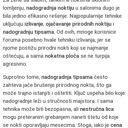
lomljenju,
nadogradnja noktiju
u salonima dugo je
bila jedino efikasno rešenje. Najpopularnije tehnike
uključuju
izlivanje
,
ojačavanje prirodnih noktiju
i
nadogradnju tipsama
. Od ovih, mnoge korisnice
foruma posebno hvale tehniku izlivanja, jer se
njome postižu prirodni nokti koji se najmanje
oštećuju, a sama
nokatna ploča
se ne turpija
agresivno.
Suprotno tome,
nadogradnja tipsama
često
zahteva jače brušenje prirodnog nokta, što ga
može trajno istanjiti i oštetiti. Ključ uspeha bilo koje
nadogradnje leži u stručnosti majstora. I sama
tehnika može biti bezopasna, ali
nestručna lica
mogu preteranim grebanjem naneti štetu od koje
se nokti oporavljaju mesecima. Stoga, iako je
cena