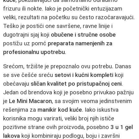
frizuru ili nokte. Iako je početnički entuzijazam
veliki, rezultati na početku su često razočaravajući.
Teško je postići one savršene, ravne linije i
dugotrajni sjaj koji
obučene i stručne osobe
postižu uz pomć
preparata namenjenih za
profesionalnu upotrebu
.
Srećom, tržište je prepoznalo ovu potrebu. Danas
se sve češće sreću
setovi i kućni kompleti
koji
obećavaju
sličan kvalitet po pristupačnoj ceni
.
Jedan od brendova koji je posebno privukao pažnju
je
Le Mini Macaron
, sa svojim veoma jedinstvenim
rešenjima za
manikir kod kuće
. Iako iskustva
korisnika mogu varirati, veliki broj njih ističe
pozitivne strane ovih proizvoda, posebno
3 u 1 gel
lakova
koji kombiniraju podlogu, boju i završni