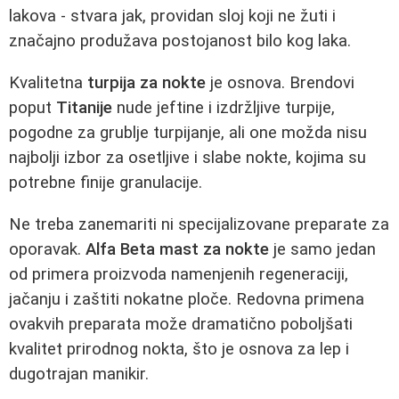
lakova - stvara jak, providan sloj koji ne žuti i
značajno produžava postojanost bilo kog laka.
Kvalitetna
turpija za nokte
je osnova. Brendovi
poput
Titanije
nude jeftine i izdržljive turpije,
pogodne za grublje turpijanje, ali one možda nisu
najbolji izbor za osetljive i slabe nokte, kojima su
potrebne finije granulacije.
Ne treba zanemariti ni specijalizovane preparate za
oporavak.
Alfa Beta mast za nokte
je samo jedan
od primera proizvoda namenjenih regeneraciji,
jačanju i zaštiti nokatne ploče. Redovna primena
ovakvih preparata može dramatično poboljšati
kvalitet prirodnog nokta, što je osnova za lep i
dugotrajan manikir.