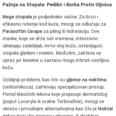
Pažnja na Stopala: Pedikir i Borba Protiv Gljivica
Nega stopala
je podjednako važna. Za brzo i
efikasno rešenje kod kuće, mnogi se odlučuju za
Parasoftin čarape
za piling ili hidrataciju. Ove
maske, koje se drže sat vremena, intenzivno
uklanjaju zadebljali, mrtvi sloj kože, ostavljajući
stopala glatkim i mekim. Međutim, zahteva se
oprez jer kiseline u sastavu mogu iritirati osetljivu
kožu.
Ozbiljniji problemi, kao što su
gljivice na noktima
(onihomikoza), zahtevaju specijalizovan pristup.
Pored klasičnih lekova koje prepisuje dermatolog
(poput Loceryla ili oralne Terbinafine), mnogi se
okreću i prirodnijim alternativama kao što je
Noktal
gel
na bazi ulja čajevca i glicerina, ili direktnoj