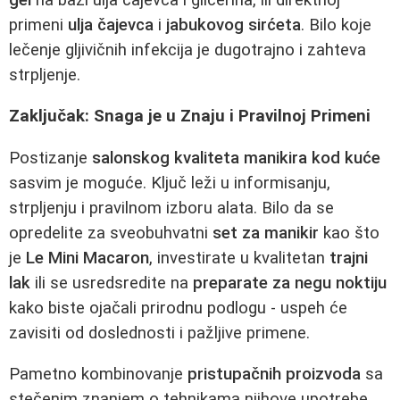
primeni
ulja čajevca
i
jabukovog sirćeta
. Bilo koje
lečenje gljivičnih infekcija je dugotrajno i zahteva
strpljenje.
Zaključak: Snaga je u Znaju i Pravilnoj Primeni
Postizanje
salonskog kvaliteta manikira kod kuće
sasvim je moguće. Ključ leži u informisanju,
strpljenju i pravilnom izboru alata. Bilo da se
opredelite za sveobuhvatni
set za manikir
kao što
je
Le Mini Macaron
, investirate u kvalitetan
trajni
lak
ili se usredsredite na
preparate za negu noktiju
kako biste ojačali prirodnu podlogu - uspeh će
zavisiti od doslednosti i pažljive primene.
Pametno kombinovanje
pristupačnih proizvoda
sa
stečenim znanjem o tehnikama njihove upotrebe