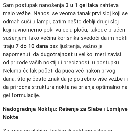
Sam postupak nanošenja
3 u 1 gel laka
zahteva
malo vežbe. Nanosi se veoma tanak prvi sloj koji se
odmah suši u lampi, zatim nešto deblji drugi sloj
koji ravnomerno pokriva celu ploču, takođe praćen
sušenjem. Iako većina korisnika svedoči da im nokti
traju
7 do 10 dana
bez ljuštenja, važno je
napomenuti da
dugotrajnost
u velikoj meri zavisi
od prirode vaših noktiju i preciznosti u postupku.
Nekima će lak početi da puca već nakon prvog
dana, što je često znak da je potrebno više vežbe ili
da prirodna struktura nokta ne prianja optimalno na
gel formulacije.
Nadogradnja Noktiju: Rešenje za Slabe i Lomljive
Nokte
Za žene sa slabim, tankim ili noktima sklonim