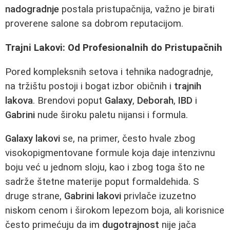
nadogradnje
postala pristupačnija, važno je birati
proverene salone sa dobrom reputacijom.
Trajni Lakovi: Od Profesionalnih do Pristupačnih
Pored kompleksnih setova i tehnika nadogradnje,
na tržištu postoji i bogat izbor običnih i
trajnih
lakova
. Brendovi poput
Galaxy
,
Deborah
,
IBD
i
Gabrini
nude široku paletu nijansi i formula.
Galaxy lakovi
se, na primer, često hvale zbog
visokopigmentovane formule koja daje intenzivnu
boju već u jednom sloju, kao i zbog toga što ne
sadrže štetne materije poput formaldehida. S
druge strane,
Gabrini lakovi
privlače izuzetno
niskom cenom i širokom lepezom boja, ali korisnice
često primećuju da im
dugotrajnost
nije jača