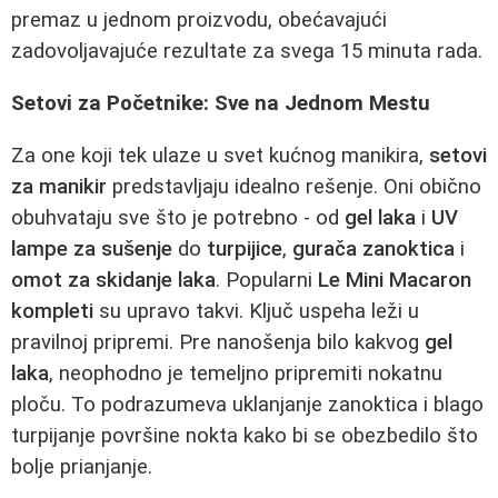
premaz u jednom proizvodu, obećavajući
zadovoljavajuće rezultate za svega 15 minuta rada.
Setovi za Početnike: Sve na Jednom Mestu
Za one koji tek ulaze u svet kućnog manikira,
setovi
za manikir
predstavljaju idealno rešenje. Oni obično
obuhvataju sve što je potrebno - od
gel laka
i
UV
lampe za sušenje
do
turpijice
,
gurača zanoktica
i
omot za skidanje laka
. Popularni
Le Mini Macaron
kompleti
su upravo takvi. Ključ uspeha leži u
pravilnoj pripremi. Pre nanošenja bilo kakvog
gel
laka
, neophodno je temeljno pripremiti nokatnu
ploču. To podrazumeva uklanjanje zanoktica i blago
turpijanje površine nokta kako bi se obezbedilo što
bolje prianjanje.