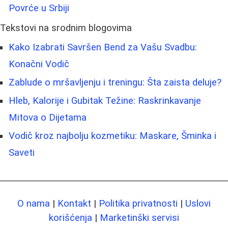
Povrće u Srbiji
Tekstovi na srodnim blogovima
Kako Izabrati Savršen Bend za Vašu Svadbu:
Konačni Vodič
Zablude o mršavljenju i treningu: Šta zaista deluje?
Hleb, Kalorije i Gubitak Težine: Raskrinkavanje
Mitova o Dijetama
Vodič kroz najbolju kozmetiku: Maskare, Šminka i
Saveti
O nama
|
Kontakt
|
Politika privatnosti
|
Uslovi
korišćenja
|
Marketinški servisi