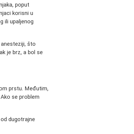
čnjaka, poput
jaci korisni u
 ili upaljenog
 anesteziji, što
k je brz, a bol se
nom prstu. Međutim,
a. Ako se problem
 od dugotrajne