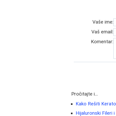
Vaše ime:
Vaš email:
Komentar:
Pročitajte i...
Kako Rešiti Keratos
Hijaluronski Filer