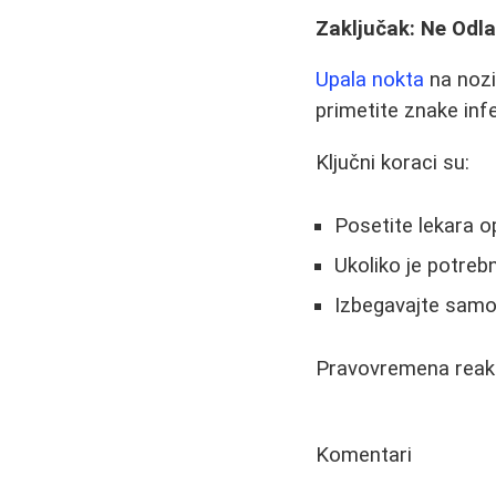
Zaključak: Ne Odla
Upala nokta
na nozi
primetite znake infe
Ključni koraci su:
Posetite lekara o
Ukoliko je potrebn
Izbegavajte samol
Pravovremena reakci
Komentari