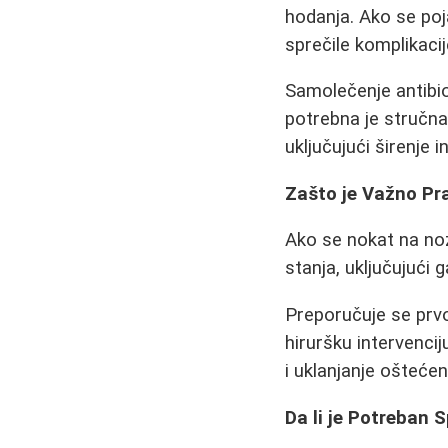
hodanja. Ako se poj
sprečile komplikacij
Samolečenje antibio
potrebna je stručna
uključujući širenje i
Zašto je Važno Pr
Ako se nokat na nozi
stanja, uključujući 
Preporučuje se prvo 
hiruršku intervenci
i uklanjanje oštećen
Da li je Potreban S