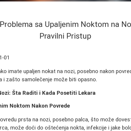
Problema sa Upaljenim Noktom na Nozi
Pravilni Pristup
1-01
 ako imate upaljen nokat na nozi, posebno nakon povred
ga i zašto samolečenje može biti opasno.
ozi: Šta Raditi i Kada Posetiti Lekara
enim Noktom Nakon Povrede
povredu prsta na nozi, posebno palca, što može doves
a, može doći do oštećenja nokta, infekcije i jake bol