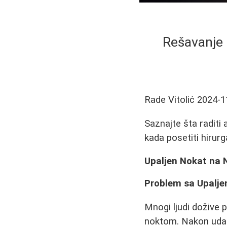
Rešavanje 
Rade Vitolić
2024-1
Saznajte šta raditi
kada posetiti hirur
Upaljen Nokat na N
Problem sa Upalj
Mnogi ljudi dožive 
noktom. Nakon udarc