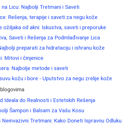
 na Licu: Najbolji Tretmani i Saveti
e: Rešenja, terapije i saveti za negu kože
 ožiljaka od akni: Iskustva, saveti i preporuke
stva, Saveti i Rešenja za Podmlađivanje Lica
ajbolji preparati za hidrataciju i ishranu kože
: Mitovi i činjenice
sera: Najbolje metode i saveti
suvu kožu i bore - Uputstvo za negu zrelije kože
 blogovima
d Ideala do Realnosti i Estetskih Rešenja
bolji Šampon i Balsam za Vašu Kosu
 i Neinvazivni Tretmani: Kako Doneti Ispravnu Odluku