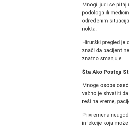
Mnogi ljudi se pitaj
podologa ili medicin
određenim situacija
nokta.
Hirurški pregled je 
znači da pacijent n
znatno smanjuje.
Šta Ako Postoji St
Mnoge osobe osećaj
važno je shvatiti d
reši na vreme, paci
Privremena neugodn
infekcije koja može 