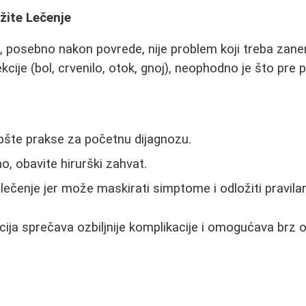
žite Lečenje
, posebno nakon povrede, nije problem koji treba zane
kcije (bol, crvenilo, otok, gnoj), neophodno je što pre p
pšte prakse za početnu dijagnozu.
o, obavite hirurški zahvat.
ečenje jer može maskirati simptome i odložiti pravila
ja sprečava ozbiljnije komplikacije i omogućava brz 