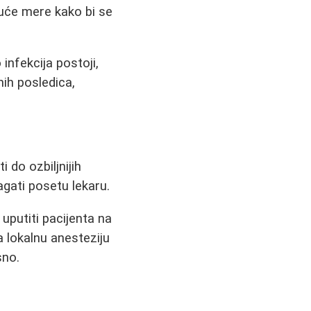
juće mere kako bi se
nfekcija postoji,
ih posledica,
 do ozbiljnijih
agati posetu lekaru.
 uputiti pacijenta na
 lokalnu anesteziju
sno.