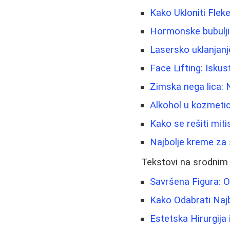
Kako Ukloniti Fleke
Hormonske bubuljic
Lasersko uklanjanje
Face Lifting: Isku
Zimska nega lica: N
Alkohol u kozmetici
Kako se rešiti miti
Najbolje kreme za 
Tekstovi na srodnim
Savršena Figura: O
Kako Odabrati Naj
Estetska Hirurgija