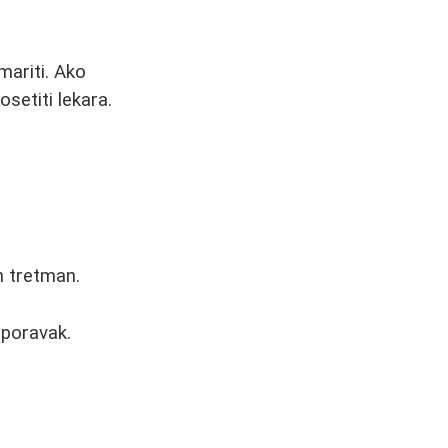
mariti. Ako
osetiti lekara.
n tretman.
oporavak.