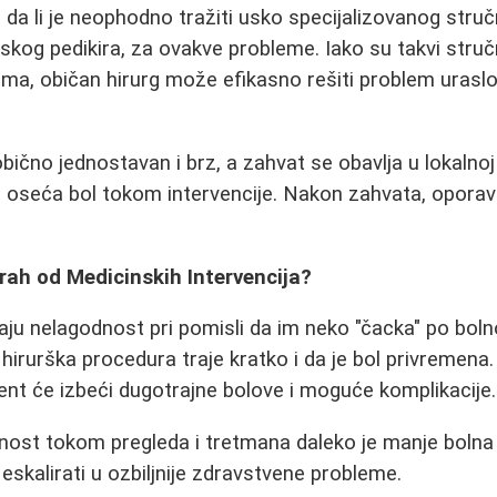
u da li je neophodno tražiti usko specijalizovanog stru
skog pedikira, za ovakve probleme. Iako su takvi stručn
ma, običan hirurg može efikasno rešiti problem uraslog
obično jednostavan i brz, a zahvat se obavlja u lokalnoj
e oseća bol tokom intervencije. Nakon zahvata, oporava
rah od Medicinskih Intervencija?
u nelagodnost pri pomisli da im neko "čacka" po bol
a hirurška procedura traje kratko i da je bol privremen
jent će izbeći dugotrajne bolove i moguće komplikacije.
ost tokom pregleda i tretmana daleko je manje bolna
eskalirati u ozbiljnije zdravstvene probleme.