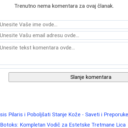
Trenutno nema komentara za ovaj članak.
Slanje komentara
is Pilaris i Poboljšati Stanje Kože - Saveti i Preporuk
i i Botoks: Kompletan Vodič za Estetske Tretmane Lica