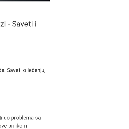
 - Saveti i
e. Saveti o lečenju,
ti do problema sa
ove prilikom