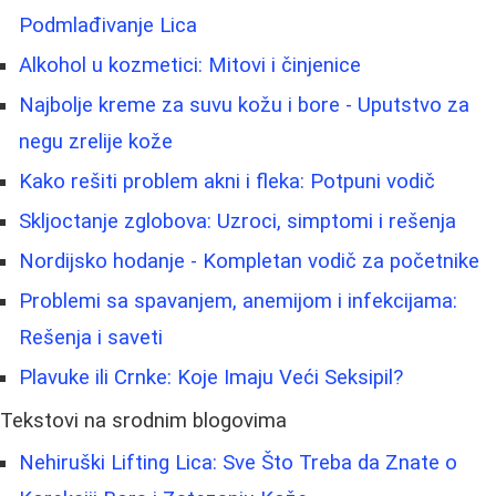
Podmlađivanje Lica
Alkohol u kozmetici: Mitovi i činjenice
Najbolje kreme za suvu kožu i bore - Uputstvo za
negu zrelije kože
Kako rešiti problem akni i fleka: Potpuni vodič
Skljoctanje zglobova: Uzroci, simptomi i rešenja
Nordijsko hodanje - Kompletan vodič za početnike
Problemi sa spavanjem, anemijom i infekcijama:
Rešenja i saveti
Plavuke ili Crnke: Koje Imaju Veći Seksipil?
Tekstovi na srodnim blogovima
Nehiruški Lifting Lica: Sve Što Treba da Znate o