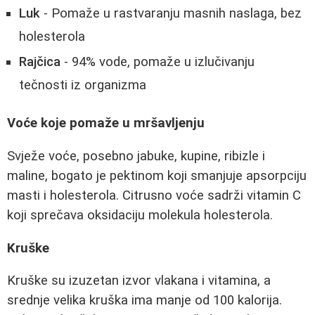
Luk
- Pomaže u rastvaranju masnih naslaga, bez
holesterola
Rajčica
- 94% vode, pomaže u izlučivanju
tečnosti iz organizma
Voće koje pomaže u mršavljenju
Svježe voće, posebno jabuke, kupine, ribizle i
maline, bogato je pektinom koji smanjuje apsorpciju
masti i holesterola. Citrusno voće sadrži vitamin C
koji sprečava oksidaciju molekula holesterola.
Kruške
Kruške su izuzetan izvor vlakana i vitamina, a
srednje velika kruška ima manje od 100 kalorija.