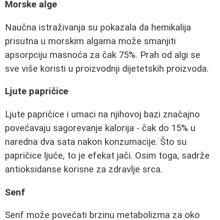
Morske alge
Naučna istraživanja su pokazala da hemikalija
prisutna u morskim algama može smanjiti
apsorpciju masnoća za čak 75%. Prah od algi se
sve više koristi u proizvodnji dijetetskih proizvoda.
Ljute papričice
Ljute papričice i umaci na njihovoj bazi značajno
povećavaju sagorevanje kalorija - čak do 15% u
naredna dva sata nakon konzumacije. Što su
papričice ljuće, to je efekat jači. Osim toga, sadrže
antioksidanse korisne za zdravlje srca.
Senf
Senf može povećati brzinu metabolizma za oko