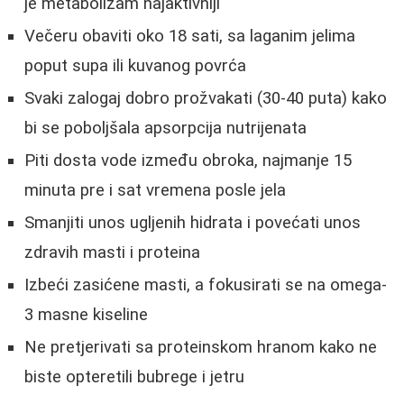
je metabolizam najaktivniji
Večeru obaviti oko 18 sati, sa laganim jelima
poput supa ili kuvanog povrća
Svaki zalogaj dobro prožvakati (30-40 puta) kako
bi se poboljšala apsorpcija nutrijenata
Piti dosta vode između obroka, najmanje 15
minuta pre i sat vremena posle jela
Smanjiti unos ugljenih hidrata i povećati unos
zdravih masti i proteina
Izbeći zasićene masti, a fokusirati se na omega-
3 masne kiseline
Ne pretjerivati sa proteinskom hranom kako ne
biste opteretili bubrege i jetru