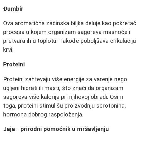
Đumbir
Ova aromatična začinska biljka deluje kao pokretač
procesa u kojem organizam sagoreva masnoće i
pretvara ih u toplotu. Takođe poboljšava cirkulaciju
krvi.
Proteini
Proteini zahtevaju više energije za varenje nego
ugljeni hidrati ili masti, što znači da organizam
sagoreva više kalorija pri njihovoj obradi. Osim
toga, proteini stimulišu proizvodnju serotonina,
hormona dobrog raspoloženja.
Jaja - prirodni pomoćnik u mršavljenju