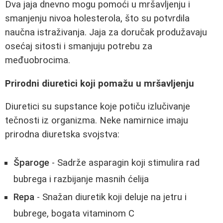
Dva jaja dnevno mogu pomoći u mršavljenju i
smanjenju nivoa holesterola, što su potvrdila
naučna istraživanja. Jaja za doručak produžavaju
osećaj sitosti i smanjuju potrebu za
međuobrocima.
Prirodni diuretici koji pomažu u mršavljenju
Diuretici su supstance koje potiču izlučivanje
tečnosti iz organizma. Neke namirnice imaju
prirodna diuretska svojstva:
Šparoge
- Sadrže asparagin koji stimulira rad
bubrega i razbijanje masnih ćelija
Repa
- Snažan diuretik koji deluje na jetru i
bubrege, bogata vitaminom C