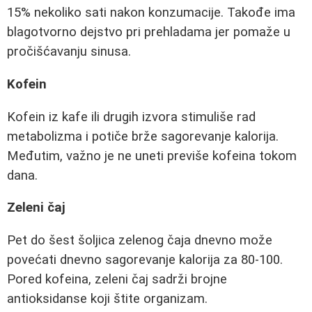
15% nekoliko sati nakon konzumacije. Takođe ima
blagotvorno dejstvo pri prehladama jer pomaže u
pročišćavanju sinusa.
Kofein
Kofein iz kafe ili drugih izvora stimuliše rad
metabolizma i potiče brže sagorevanje kalorija.
Međutim, važno je ne uneti previše kofeina tokom
dana.
Zeleni čaj
Pet do šest šoljica zelenog čaja dnevno može
povećati dnevno sagorevanje kalorija za 80-100.
Pored kofeina, zeleni čaj sadrži brojne
antioksidanse koji štite organizam.