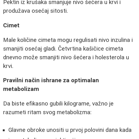
Pektin iz krušaka smanjuje nivo šećera u krvi i
produžava osećaj sitosti.
Cimet
Male količine cimeta mogu regulisati nivo inzulina i
smanjiti osećaj gladi. Četvrtina kašičice cimeta
dnevno može smanjiti nivo šećera i holesterola u
krvi.
Pravilni način ishrane za optimalan
metabolizam
Da biste efikasno gubili kilograme, važno je
razumeti ritam svog metabolizma:
Glavne obroke unositi u prvoj polovini dana kada