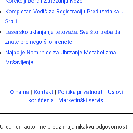
Korekciji Bora i Zatezanju Kože
Kompletan Vodič za Registraciju Preduzetnika u
Srbiji
Lasersko uklanjanje tetovaža: Sve što treba da
znate pre nego što krenete
Najbolje Namirnice za Ubrzanje Metabolizma i
Mršavljenje
O nama
|
Kontakt
|
Politika privatnosti
|
Uslovi
korišćenja
|
Marketinški servisi
Urednici i autori ne preuzimaju nikakvu odgovornost