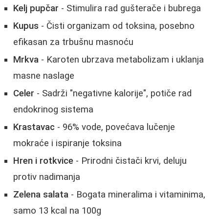
Kelj pupčar
- Stimulira rad gušterače i bubrega
Kupus
- Čisti organizam od toksina, posebno
efikasan za trbušnu masnoću
Mrkva
- Karoten ubrzava metabolizam i uklanja
masne naslage
Celer
- Sadrži "negativne kalorije", potiče rad
endokrinog sistema
Krastavac
- 96% vode, povećava lučenje
mokraće i ispiranje toksina
Hren i rotkvice
- Prirodni čistači krvi, deluju
protiv nadimanja
Zelena salata
- Bogata mineralima i vitaminima,
samo 13 kcal na 100g