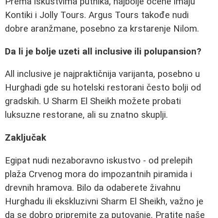
Prema iskustvima putnika, najbolje ocene imaju
Kontiki i Jolly Tours. Argus Tours takođe nudi
dobre aranžmane, posebno za krstarenje Nilom.
Da li je bolje uzeti all inclusive ili polupansion?
All inclusive je najpraktičnija varijanta, posebno u
Hurghadi gde su hotelski restorani često bolji od
gradskih. U Sharm El Sheikh možete probati
luksuzne restorane, ali su znatno skuplji.
Zaključak
Egipat nudi nezaboravno iskustvo - od prelepih
plaža Crvenog mora do impozantnih piramida i
drevnih hramova. Bilo da odaberete živahnu
Hurghadu ili ekskluzivni Sharm El Sheikh, važno je
da se dobro pripremite za putovanje. Pratite naše