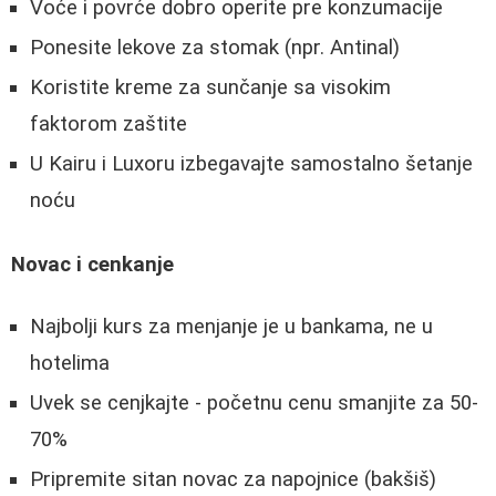
Voće i povrće dobro operite pre konzumacije
Ponesite lekove za stomak (npr. Antinal)
Koristite kreme za sunčanje sa visokim
faktorom zaštite
U Kairu i Luxoru izbegavajte samostalno šetanje
noću
Novac i cenkanje
Najbolji kurs za menjanje je u bankama, ne u
hotelima
Uvek se cenjkajte - početnu cenu smanjite za 50-
70%
Pripremite sitan novac za napojnice (bakšiš)