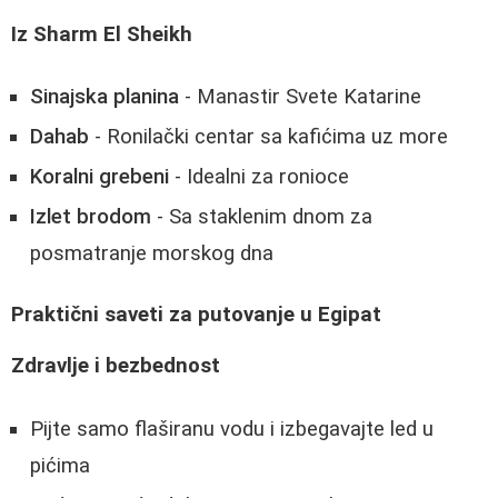
Iz Sharm El Sheikh
Sinajska planina
- Manastir Svete Katarine
Dahab
- Ronilački centar sa kafićima uz more
Koralni grebeni
- Idealni za ronioce
Izlet brodom
- Sa staklenim dnom za
posmatranje morskog dna
Praktični saveti za putovanje u Egipat
Zdravlje i bezbednost
Pijte samo flaširanu vodu i izbegavajte led u
pićima