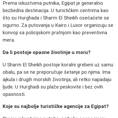
Prema iskustvima putnika, Egipat je generalno
bezbedna destinacija. U turističkim centrima kao
što su Hurghada i Sharm El Sheikh osećaćete se
sigurno. Za putovanja u Kairo i Luxor organizuju se
konvoji sa policijskom pratnjom kao preventivna
mera.
Da li postoje opasne životinje u moru?
U Sharm El Sheikh postoje koralni grebeni uz samu
obalu, pa se ne preporučuje šetanje po njima. Ima
ajkula i drugih morskih životinja, ali retko napadaju
ljude. U Hurghadi su plaže peskovite i bez ovih
opasnosti.
Koje su najbolje turističke agencije za Egipat?