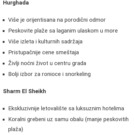
Hurghada
Više je orijentisana na porodični odmor
Peskovite plaže sa laganim ulaskom u more
Više izleta i kulturnih sadržaja
Pristupačnije cene smeštaja
Življi noćni život u centru grada
Bolji izbor za ronioce i snorkeling
Sharm El Sheikh
Ekskluzivnije letovalište sa luksuznim hotelima
Koralni grebeni uz samu obalu (manje peskovitih
plaža)