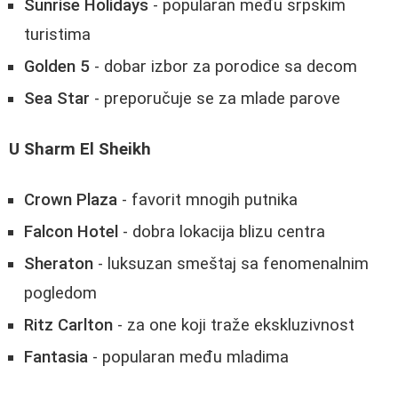
Sunrise Holidays
- popularan među srpskim
turistima
Golden 5
- dobar izbor za porodice sa decom
Sea Star
- preporučuje se za mlade parove
U Sharm El Sheikh
Crown Plaza
- favorit mnogih putnika
Falcon Hotel
- dobra lokacija blizu centra
Sheraton
- luksuzan smeštaj sa fenomenalnim
pogledom
Ritz Carlton
- za one koji traže ekskluzivnost
Fantasia
- popularan među mladima