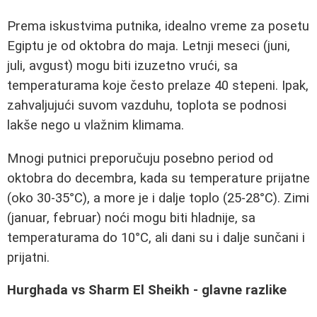
Prema iskustvima putnika, idealno vreme za posetu
Egiptu je od oktobra do maja. Letnji meseci (juni,
juli, avgust) mogu biti izuzetno vrući, sa
temperaturama koje često prelaze 40 stepeni. Ipak,
zahvaljujući suvom vazduhu, toplota se podnosi
lakše nego u vlažnim klimama.
Mnogi putnici preporučuju posebno period od
oktobra do decembra, kada su temperature prijatne
(oko 30-35°C), a more je i dalje toplo (25-28°C). Zimi
(januar, februar) noći mogu biti hladnije, sa
temperaturama do 10°C, ali dani su i dalje sunčani i
prijatni.
Hurghada vs Sharm El Sheikh - glavne razlike