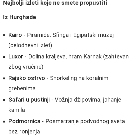
Najbolji izleti koje ne smete propustiti
Iz Hurghade
Kairo
- Piramide, Sfinga i Egipatski muzej
(celodnevni izlet)
Luxor
- Dolina kraljeva, hram Karnak (zahtevan
zbog vrućine)
Rajsko ostrvo
- Snorkeling na koralnim
grebenima
Safari u pustinji
- Vožnja džipovima, jahanje
kamila
Podmornica
- Posmatranje podvodnog sveta
bez ronjenja