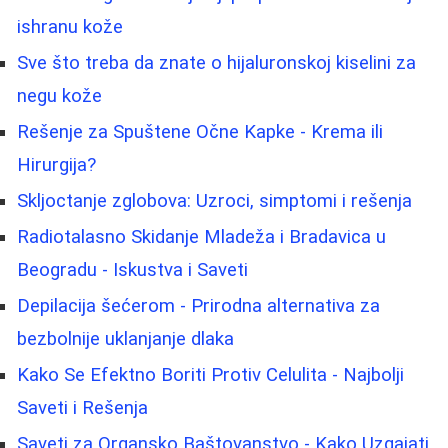
ishranu kože
Sve što treba da znate o hijaluronskoj kiselini za
negu kože
Rešenje za Spuštene Očne Kapke - Krema ili
Hirurgija?
Skljoctanje zglobova: Uzroci, simptomi i rešenja
Radiotalasno Skidanje Mladeža i Bradavica u
Beogradu - Iskustva i Saveti
Depilacija šećerom - Prirodna alternativa za
bezbolnije uklanjanje dlaka
Kako Se Efektno Boriti Protiv Celulita - Najbolji
Saveti i Rešenja
Saveti za Organsko Baštovanstvo - Kako Uzgajati