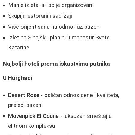
Manje izleta, ali bolje organizovani
Skupiji restorani i sadržaji
Više orijentisana na odmor uz bazen
Izlet na Sinajsku planinu i manastir Svete
Katarine
Najbolji hoteli prema iskustvima putnika
U Hurghadi
Desert Rose
- odličan odnos cene i kvaliteta,
prelepi bazeni
Movenpick El Gouna
- luksuzan smeštaj u
elitnom kompleksu