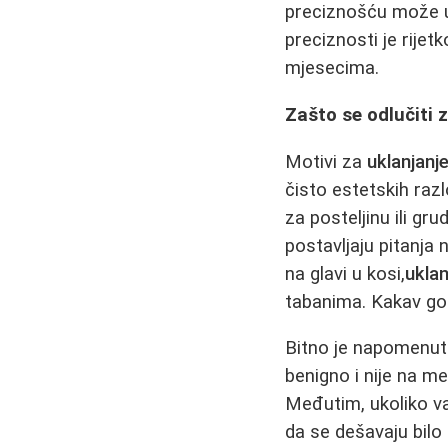
preciznošću može utv
preciznosti je rije
mjesecima.
Zašto se odlučiti 
Motivi za
uklanjanj
čisto estetskih ra
za posteljinu ili gru
postavljaju pitanja
na glavi u kosi,
uklan
tabanima. Kakav god
Bitno je napomenuti
benigno i nije na me
Međutim, ukoliko vam
da se dešavaju bilo