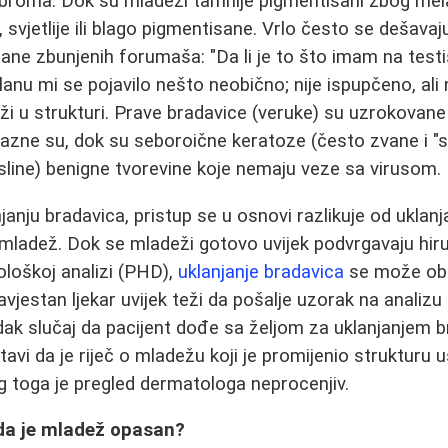
 fibroma. Dok su mladeži tamnije pigmentisani zbog mel
 svjetlije ili blago pigmentisane. Vrlo često se dešavaj
rane zbunjenih forumaša: "Da li je to što imam na testi
dlanu mi se pojavilo nešto neobično; nije ispupčeno, ali n
ži u strukturi. Prave bradavice (veruke) su uzrokova
azne su, dok su seboroične keratoze (često zvane i "s
asline) benigne tvorevine koje nemaju veze sa virusom.
njanju bradavica, pristup se u osnovi razlikuje od uklan
 mladež. Dok se mladeži gotovo uvijek podvrgavaju hirurš
loškoj analizi (PHD),
uklanjanje bradavica
se može oba
stan ljekar uvijek teži da pošalje uzorak na analizu ka
jedak slučaj da pacijent dođe sa željom za uklanjanjem b
avi da je riječ o mladežu koji je promijenio strukturu 
og toga je pregled dermatologa neprocenjiv.
da je mladež opasan?