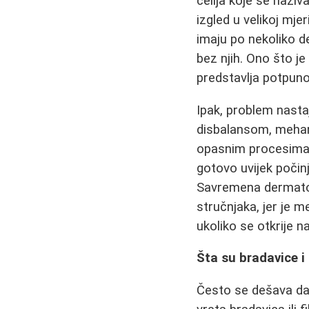
ćelija koje se naziv
izgled u velikoj mje
imaju po nekoliko de
bez njih. Ono što j
predstavlja potpuno
Ipak, problem nast
disbalansom, mehanič
opasnim procesima k
gotovo uvijek počin
Savremena dermatol
stručnjaka, jer je m
ukoliko se otkrije n
Šta su bradavice i
Često se dešava da p