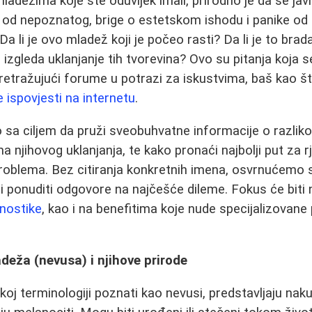
adežima koje ste oduvijek imali, prirodno je da se javi
 od nepoznatog, brige o estetskom ishodu i panike od 
Da li je ovo mladež koji je počeo rasti? Da li je to brada
izgleda uklanjanje tih tvorevina? Ovo su pitanja koja s
o pretražujući forume u potrazi za iskustvima, baš kao 
 ispovjesti na internetu
.
o sa ciljem da pruži sveobuhvatne informacije o razlik
 njihovog uklanjanja, te kako pronaći najbolji put za 
oblema. Bez citiranja konkretnih imena, osvrnućemo s
 i ponuditi odgovore na najčešće dileme. Fokus će biti
nostike
, kao i na benefitima koje nude specijalizovane 
eža (nevusa) i njihove prirode
koj terminologiji poznati kao nevusi, predstavljaju nak