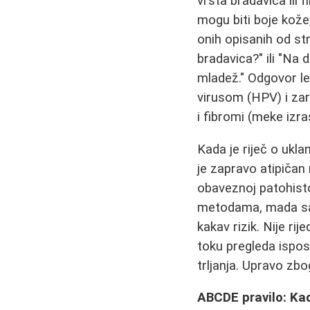
vrsta bradavica ili
mogu biti boje kože,
onih opisanih od st
bradavica?" ili "Na 
mladež." Odgovor le
virusom (HPV) i zar
i fibromi (meke izr
Kada je riječ o ukla
je zapravo atipičan
obaveznoj patohisto
metodama, mada savje
kakav rizik. Nije ri
toku pregleda ispost
trljanja. Upravo zb
ABCDE pravilo: Ka