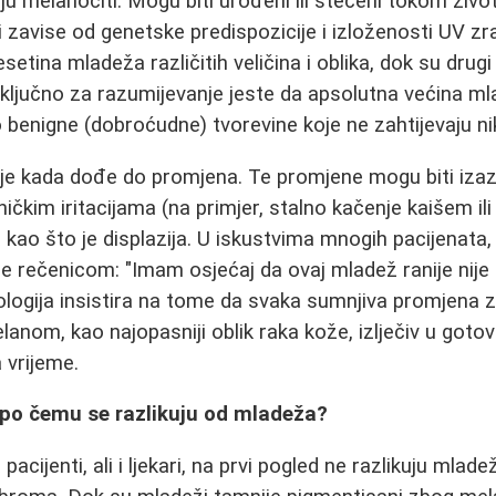
aju melanociti. Mogu biti urođeni ili stečeni tokom života
ri zavise od genetske predispozicije i izloženosti UV zra
setina mladeža različitih veličina i oblika, dok su dru
e ključno za razumijevanje jeste da apsolutna većina ml
 benigne (dobroćudne) tvorevine koje ne zahtijevaju nik
aje kada dođe do promjena. Te promjene mogu biti iz
kim iritacijama (na primjer, stalno kačenje kaišem ili 
ao što je displazija. U iskustvima mnogih pacijenata,
je rečenicom: "Imam osjećaj da ovaj mladež ranije nije 
ogija insistira na tome da svaka sumnjiva promjena z
elanom, kao najopasniji oblik raka kože, izlječiv u got
a vrijeme.
 po čemu se razlikuju od mladeža?
acijenti, ali i ljekari, na prvi pogled ne razlikuju mlad