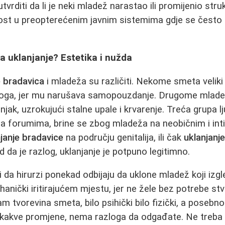
rditi da li je neki mladež narastao ili promijenio stru
tkost u preopterećenim javnim sistemima gdje se često 
za uklanjanje? Estetika i nužda
e bradavica
i mladeža su različiti. Nekome smeta velik
zloga, jer mu narušava samopouzdanje. Drugome mlade
dnjak, uzrokujući stalne upale i krvarenje. Treća grupa lj
 na forumima, brine se zbog mladeža na neobičnim i in
janje bradavice
na području genitalija, ili čak
uklanjanj
 da je razlog, uklanjanje je potpuno legitimno.
 da hirurzi ponekad odbijaju da uklone mladež koji izg
hanički iritirajućem mjestu, jer ne žele bez potrebe stva
 tvorevina smeta, bilo psihički bilo fizički, a posebno 
 kakve promjene, nema razloga da odgađate. Ne treba 