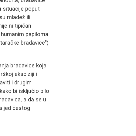
anocita, bradavice
u situacije poput
su mladež ili
ije ni tipičan
ne humanim papiloma
taračke bradavice")
janja bradavice koja
koj eksciziji i
viti i drugim
ko bi isključio bilo
radavica, a da se u
usljed čestog