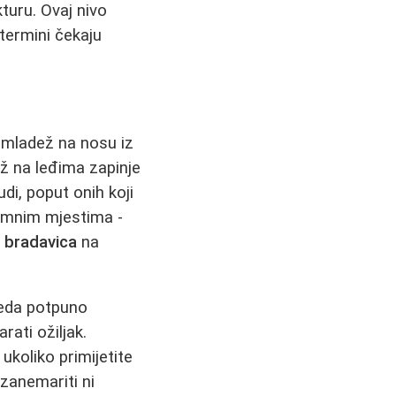
kturu. Ovaj nivo
termini čekaju
i mladež na nosu iz
ž na leđima zapinje
udi, poput onih koji
timnim mjestima -
e bradavica
na
leda potpuno
rati ožiljak.
ukoliko primijetite
zanemariti ni