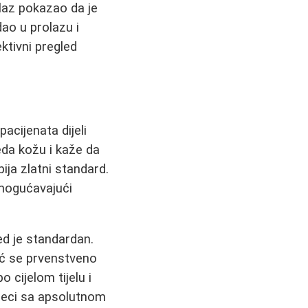
alaz pokazao da je
dao u prolazu i
ktivni pregled
acijenata dijeli
eda kožu i kaže da
ija zlatni standard.
omogućavajući
ed je standardan.
eć se prvenstveno
 cijelom tijelu i
jeseci sa apsolutnom