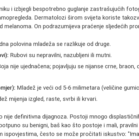
niku i izbjegli bespotrebno guglanje zastrašujućih fotog
amopregleda. Dermatolozi širom svijeta koriste tako
 od melanoma. On podrazumijeva praćenje sljedećih pro
na polovina mladeža se razlikuje od druge.
vi):
Rubovi su nepravilni, nazubljeni ili mutni.
oja nije ujednačena; pojavljuju se nijanse crne, braon, cr
mjer):
Mladež je veći od 5-6 milimetara (veličine gumic
ž mijenja izgled, raste, svrbi ili krvari.
o nije definitivna dijagnoza. Postoji mnogo displastičn
 potpuno su benigni, baš kao što postoje i mali, pravilni
 ispovjestima, često se može pročitati iskustvo: "Im