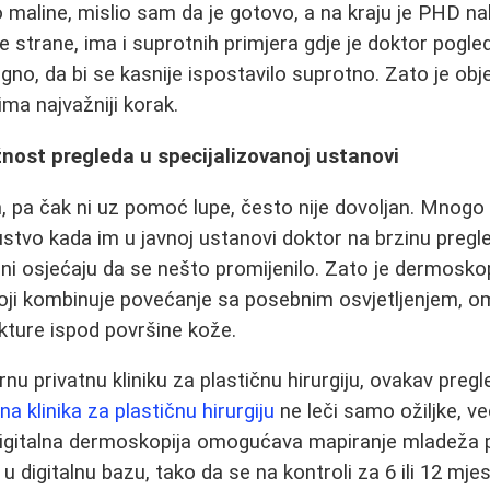
o maline, mislio sam da je gotovo, a na kraju je PHD n
e strane, ima i suprotnih primjera gdje je doktor pogle
gno, da bi se kasnije ispostavilo suprotno. Zato je obje
ma najvažniji korak.
nost pregleda u specijalizovanoj ustanovi
 pa čak ni uz pomoć lupe, često nije dovoljan. Mnogo p
stvo kada im u javnoj ustanovi doktor na brzinu pregl
oni osjećaju da se nešto promijenilo. Zato je dermoskop
koji kombinuje povećanje sa posebnim osvjetljenjem, 
ukture ispod površine kože.
u privatnu kliniku za plastičnu hirurgiju, ovakav pregl
na klinika za plastičnu hirurgiju
ne leči samo ožiljke, v
 Digitalna dermoskopija omogućava mapiranje mladeža po
 u digitalnu bazu, tako da se na kontroli za 6 ili 12 m