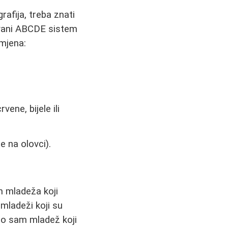
rafija, treba znati
zvani ABCDE sistem
mjena:
vene, bijele ili
e na olovci).
ih mladeža koji
 mladeži koji su
ao sam mladež koji