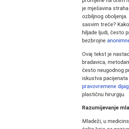
promjene na onim ml
je mješavina straha
ozbiljnog oboljenja. 
sasvim treće? Kako 
hiljade ljudi, čest
bezbrojne
anonimne
Ovaj tekst je nasta
bradavica, metodama
često neugodnog pr
iskustva pacijenata
pravovremene dijag
plastičnu hirurgiju.
Razumijevanje mlad
Mladeži, u medicins