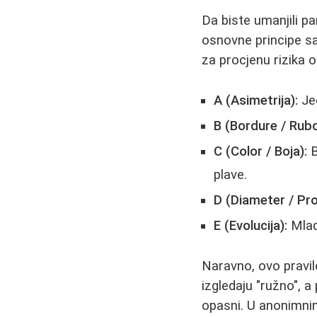
Da biste umanjili pa
osnovne principe s
za procjenu rizika
A (Asimetrija):
Jed
B (Bordure / Rubo
C (Color / Boja):
B
plave.
D (Diameter / Pro
E (Evolucija):
Mlade
Naravno, ovo pravil
izgledaju "ružno", a
opasni. U anonimnim