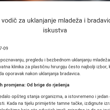
vodič za uklanjanje mladeža i bradavica
iskustva
7-09
epoznavanju, pregledu i bezbednom uklanjanju mladeža 
ivatna klinika za plastičnu hirurgiju često najbolji izbor
eda oporavak nakon uklanjanja bradavica.
ih promjena: Od brige do rješenja
ledalo opšteg stanja organizma, a istovremeno i jedan 
i. Kada na tijelu primijetite tamne tačke, izdignute izra