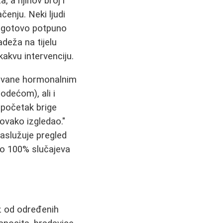
, a njihov broj i
čenju. Neki ljudi
gi gotovo potpuno
adeža na tijelu
akvu intervenciju.
azvane hormonalnim
odećom), ali i
 početak brige
ovako izgledao."
aslužuje pregled
ovo 100% slučajeva
ež od određenih