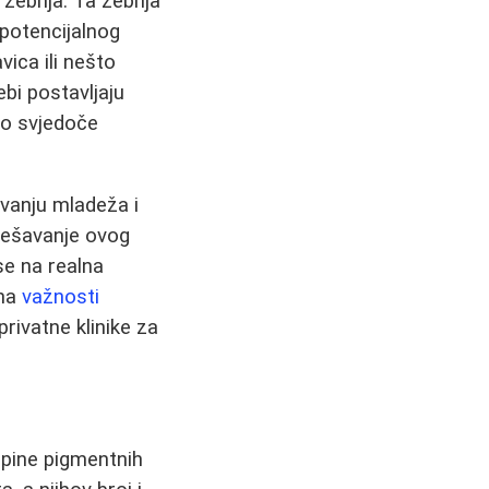
 zebnja. Ta zebnja
potencijalnog
vica ili nešto
ebi postavljaju
što svjedoče
ovanju mladeža i
rješavanje ovog
e na realna
 na
važnosti
privatne klinike za
upine pigmentnih