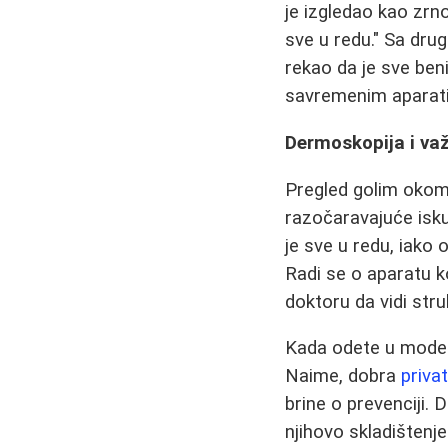
je izgledao kao zrn
sve u redu." Sa drug
rekao da je sve beni
savremenim aparati
Dermoskopija i važ
Pregled golim okom,
razočaravajuće isku
je sve u redu, iako 
Radi se o aparatu 
doktoru da vidi str
Kada odete u modern
Naime, dobra
privat
brine o prevenciji.
njihovo skladištenje