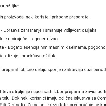
za ožiljke
 proizvoda, neki koriste i prirodne preparate:
- Ubrzava zarastanje i smanjuje vidljivost ožiljaka
luje umirujuće i regenerativno
te
- Bogato esencijalnim masnim kiselinama, pogodno z
idratizuje i omekšava ožiljak
 preparati obično deluju sporije i zahtevaju duži perio
teva strpljenje i upornost. Izbor preparata zavisi od ti
na telu. Dok neki korisnici imaju odlična iskustva sa C
 ili Dermatix. Za najbolje rezultate, preporučuje se k