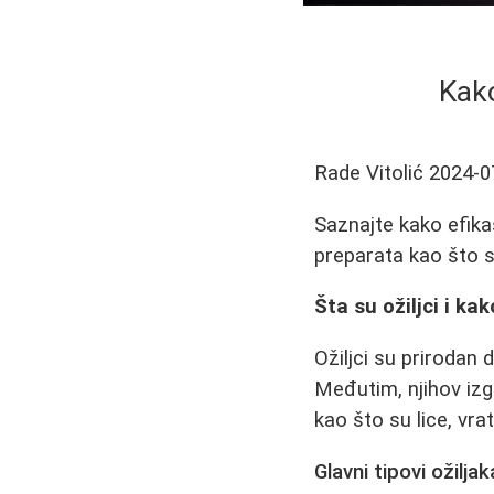
Kako
Rade Vitolić
2024-0
Saznajte kako efikas
preparata kao što s
Šta su ožiljci i ka
Ožiljci su prirodan
Međutim, njihov izg
kao što su lice, vrat 
Glavni tipovi ožiljak