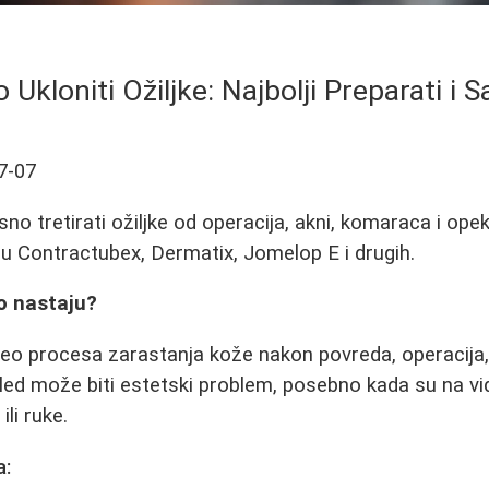
 Ukloniti Ožiljke: Najbolji Preparati i S
7-07
no tretirati ožiljke od operacija, akni, komaraca i ope
u Contractubex, Dermatix, Jomelop E i drugih.
ko nastaju?
 deo procesa zarastanja kože nakon povreda, operacija, 
led može biti estetski problem, posebno kada su na vid
ili ruke.
a: