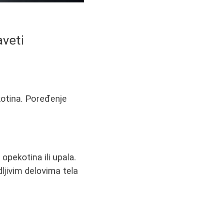
aveti
kotina. Poređenje
opekotina ili upala.
ljivim delovima tela