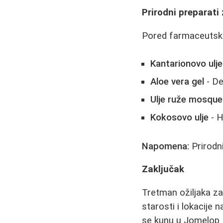
Prirodni preparati 
Pored farmaceutskih
Kantarionovo ulje
Aloe vera gel
- De
Ulje ruže mosque
Kokosovo ulje
- H
Napomena:
Prirodni
Zaključak
Tretman ožiljaka zah
starosti i lokacije 
se kunu u Jomelop E