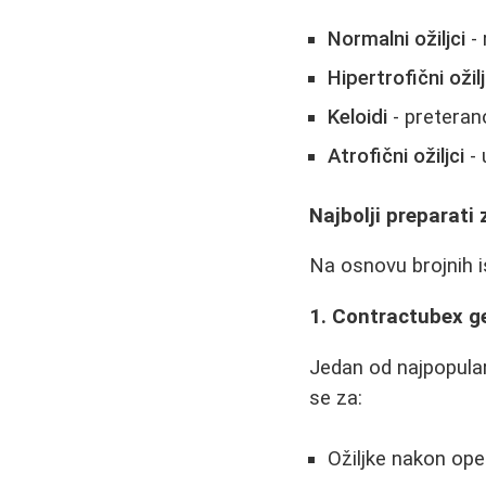
Normalni ožiljci
- 
Hipertrofični ožilj
Keloidi
- preterano
Atrofični ožiljci
- 
Najbolji preparati 
Na osnovu brojnih i
1. Contractubex g
Jedan od najpopular
se za:
Ožiljke nakon ope