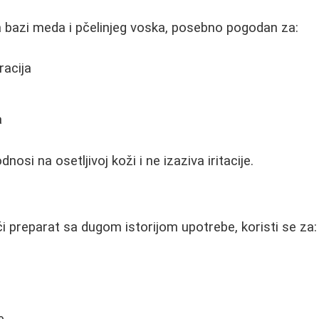
 bazi meda i pčelinjeg voska, posebno pogodan za:
racija
a
osi na osetljivoj koži i ne izaziva iritacije.
i preparat sa dugom istorijom upotrebe, koristi se za:
e