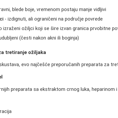
ravni, blede boje, vremenom postaju manje vidljivi
ci
- izdignuti, ali ograničeni na područje povrede
 izraženi ožiljci koji se šire izvan granica prvobitne p
udubljeni (česti nakon akni ili boginja)
za tretiranje ožiljaka
skustava, evo najčešće preporučanih preparata za treti
el
nijih preparata sa ekstraktom crnog luka, heparinom i
racija