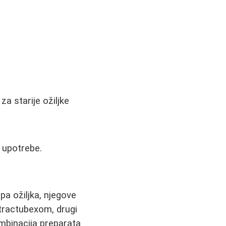
a starije ožiljke
d upotrebe.
pa ožiljka, njegove
ontractubexom, drugi
ombinacija preparata