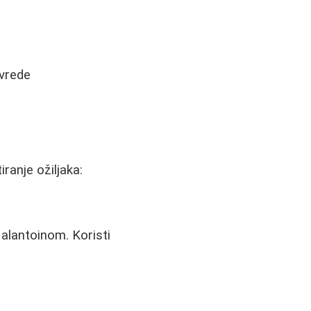
ovrede
ranje ožiljaka:
 alantoinom. Koristi