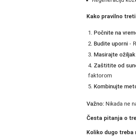
Kako pravilno treti
Počnite na vrem
Budite uporni
- R
Masirajte ožiljak
Zaštitite od sun
faktorom
Kombinujte met
Važno:
Nikada ne na
Česta pitanja o tr
Koliko dugo treba 