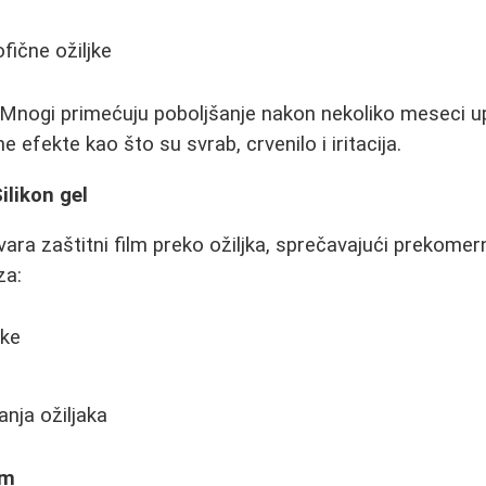
ofične ožiljke
Mnogi primećuju poboljšanje nakon nekoliko meseci upo
e efekte kao što su svrab, crvenilo i iritacija.
ilikon gel
stvara zaštitni film preko ožiljka, sprečavajući prekome
za:
jke
anja ožiljaka
em