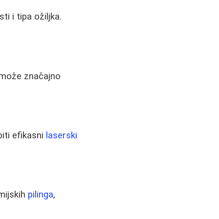
 i tipa ožiljka.
e može značajno
iti efikasni
laserski
emijskih
pilinga
,