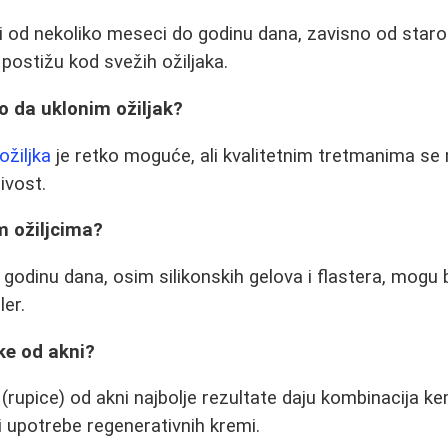
 od nekoliko meseci do godinu dana, zavisno od starosti
e postižu kod svežih ožiljaka.
o da uklonim ožiljak?
ožiljka
je retko moguće, ali kvalitetnim tretmanima s
jivost.
im ožiljcima?
d godinu dana, osim silikonskih gelova i flastera, mogu b
ler.
jke od akni?
 (rupice) od akni najbolje rezultate daju kombinacija k
i upotrebe regenerativnih kremi.