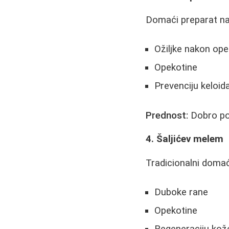
Domaći preparat na
Ožiljke nakon ope
Opekotine
Prevenciju keloid
Prednost:
Dobro podn
4. Šaljićev melem
Tradicionalni domać
Duboke rane
Opekotine
Regeneraciju kož