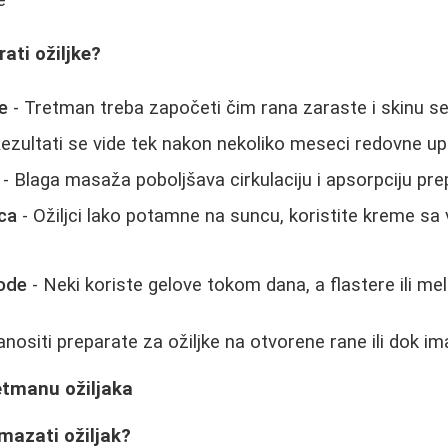
rati ožiljke?
e
- Tretman treba započeti čim rana zaraste i skinu se
ezultati se vide tek nakon nekoliko meseci redovne u
- Blaga masaža poboljšava cirkulaciju i apsorpciju pr
ca
- Ožiljci lako potamne na suncu, koristite kreme sa
ode
- Neki koriste gelove tokom dana, a flastere ili m
nositi preparate za ožiljke na otvorene rane ili dok im
etmanu ožiljaka
mazati ožiljak?