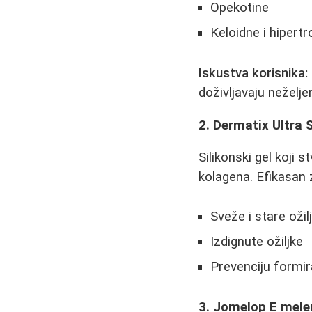
Opekotine
Keloidne i hipertr
Iskustva korisnika:
doživljavaju neželjen
2. Dermatix Ultra S
Silikonski gel koji 
kolagena. Efikasan 
Sveže i stare ožil
Izdignute ožiljke
Prevenciju formir
3. Jomelop E mel