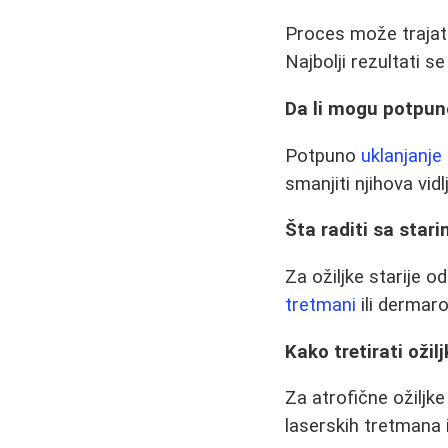
Proces može trajati
Najbolji rezultati s
Da li mogu potpun
Potpuno
uklanjanje 
smanjiti njihova vidl
Šta raditi sa star
Za ožiljke starije o
tretmani
ili dermaro
Kako tretirati ožil
Za atrofične ožiljke
laserskih tretmana 