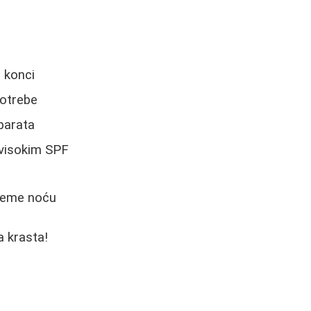
 konci
potrebe
eparata
 visokim SPF
eleme noću
a krasta!