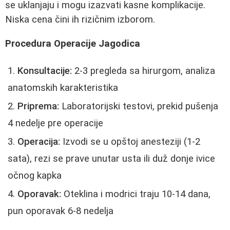
se uklanjaju i mogu izazvati kasne komplikacije.
Niska cena čini ih rizičnim izborom.
Procedura Operacije Jagodica
Konsultacije:
2-3 pregleda sa hirurgom, analiza
anatomskih karakteristika
Priprema:
Laboratorijski testovi, prekid pušenja
4 nedelje pre operacije
Operacija:
Izvodi se u opštoj anesteziji (1-2
sata), rezi se prave unutar usta ili duž donje ivice
očnog kapka
Oporavak:
Oteklina i modrici traju 10-14 dana,
pun oporavak 6-8 nedelja