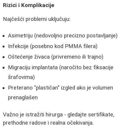
Rizici i Komplikacije
Najčešći problemi uključuju:
Asimetriju (nedovoljno precizno postavljanje)
Infekcije (posebno kod PMMA filera)
Oštećenje živaca (privremeno ili trajno)
Migraciju implantata (naročito bez fiksacije
šrafovima)
Preterano "plastičan" izgled ako je volumen
prenaglašen
Važno je istražiti hirurga - gledajte sertifikate,
prethodne radove i realna očekivanja.