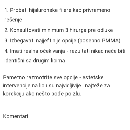
Probati hijaluronske filere kao privremeno
rešenje
Konsultovati minimum 3 hirurga pre odluke
Izbegavati najjeftinije opcije (posebno PMMA)
Imati realna očekivanja - rezultati nikad neće biti
identični sa drugim licima
Pametno razmotrite sve opcije - estetske
intervencije na licu su najvidljivije i najteže za
korekciju ako nešto pođe po zlu.
Komentari