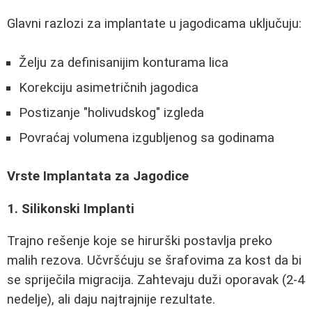
Glavni razlozi za implantate u jagodicama uključuju:
Želju za definisanijim konturama lica
Korekciju asimetričnih jagodica
Postizanje "holivudskog" izgleda
Povraćaj volumena izgubljenog sa godinama
Vrste Implantata za Jagodice
1. Silikonski Implanti
Trajno rešenje koje se hirurški postavlja preko
malih rezova. Učvršćuju se šrafovima za kost da bi
se spriječila migracija. Zahtevaju duži oporavak (2-4
nedelje), ali daju najtrajnije rezultate.