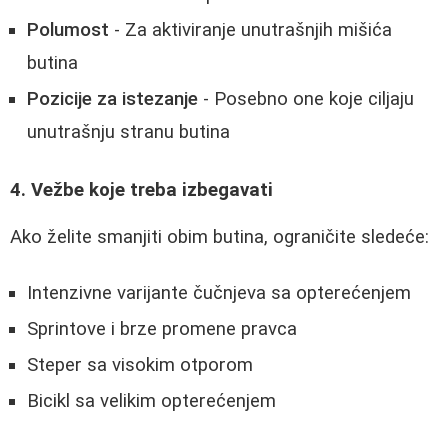
Polumost
- Za aktiviranje unutrašnjih mišića
butina
Pozicije za istezanje
- Posebno one koje ciljaju
unutrašnju stranu butina
4. Vežbe koje treba izbegavati
Ako želite smanjiti obim butina, ograničite sledeće:
Intenzivne varijante čučnjeva sa opterećenjem
Sprintove i brze promene pravca
Steper sa visokim otporom
Bicikl sa velikim opterećenjem