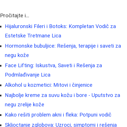
Pročitajte i...
Hijaluronski Fileri i Botoks: Kompletan Vodič za
Estetske Tretmane Lica
Hormonske bubuljice: Rešenja, terapije i saveti za
negu kože
Face Lifting: Iskustva, Saveti i Rešenja za
Podmlađivanje Lica
Alkohol u kozmetici: Mitovi i činjenice
Najbolje kreme za suvu kožu i bore - Uputstvo za
negu zrelije kože
Kako rešiti problem akni i fleka: Potpuni vodič
Skljoctanje zglobova: Uzroci, simptomi i rešenja