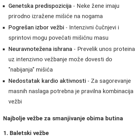
Genetska predispozicija
- Neke žene imaju
prirodno izražene mišiće na nogama
Pogrešan izbor vežbi
- Intenzivni čučnjevi i
sprintovi mogu povećati mišićnu masu
Neuravnotežena ishrana
- Prevelik unos proteina
uz intenzivno vežbanje može dovesti do
"nabijanja" mišića
Nedostatak kardio aktivnosti
- Za sagorevanje
masnih naslaga potrebna je pravilna kombinacija
vežbi
Najbolje vežbe za smanjivanje obima butina
1. Baletski vežbe