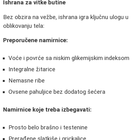
Ishrana za vitke butine
Bez obzira na vežbe, ishrana igra ključnu ulogu u
oblikovanju tela:
Preporučene namirnice:
Voće i povrće sa niskim glikemijskim indeksom
Integralne žitarice
Nemasne ribe
Ovsene pahuljice bez dodatog šećera
Namirnice koje treba izbegavati:
Prosto belo brašno i testenine
Prerađene slatkiše i grickalice