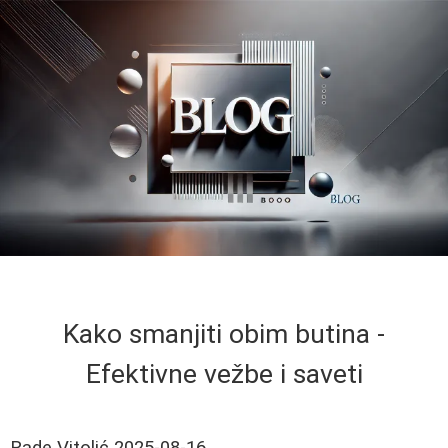
Kako smanjiti obim butina -
Efektivne vežbe i saveti
Rade Vitolić
2025-08-16