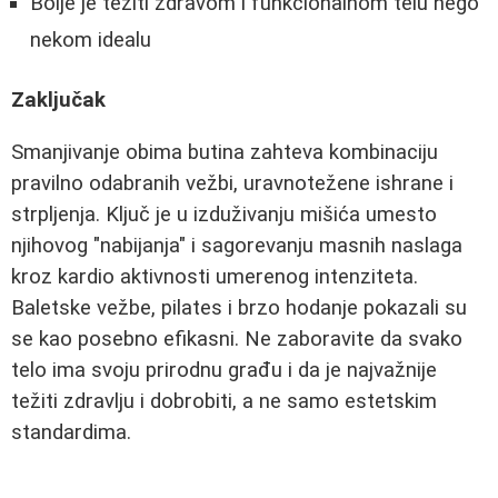
Bolje je težiti zdravom i funkcionalnom telu nego
nekom idealu
Zaključak
Smanjivanje obima butina zahteva kombinaciju
pravilno odabranih vežbi, uravnotežene ishrane i
strpljenja. Ključ je u izduživanju mišića umesto
njihovog "nabijanja" i sagorevanju masnih naslaga
kroz kardio aktivnosti umerenog intenziteta.
Baletske vežbe, pilates i brzo hodanje pokazali su
se kao posebno efikasni. Ne zaboravite da svako
telo ima svoju prirodnu građu i da je najvažnije
težiti zdravlju i dobrobiti, a ne samo estetskim
standardima.