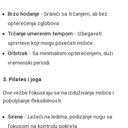
Brzo hodanje
- Graniči sa trčanjem, ali bez
opterećenja zglobova
Trčanje umerenim tempom
- Izbegavati
sprinteve koji mogu povećati mišiće
Orbitrek
- Sa minimalnim opterećenjem, duži
vremenski periodi
3. Pilates i joga
Ove vežbe fokusiraju se na izduživanje mišića i
poboljšanje fleksibilnosti:
Sirene
- Ležeći na ledima, podizanje nogu sa
fokusom na kontrolu pokreta