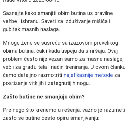
Saznajte kako smanjiti obim butina uz pravilne
vežbe i ishranu. Saveti za izduživanje mišića i
gubitak masnih naslaga.
Mnoge žene se susreću sa izazovom prevelikog
obima butina, čak i kada uspeju da smršaju. Ovaj
problem često nije vezan samo za masne naslage,
već i za građu tela i način treniranja. U ovom članku
ćemo detaljno razmotriti
najefikasnije metode
za
postizanje vitkijih i zategnutijih nogu.
Zašto butine ne smanjuju obim?
Pre nego što krenemo u rešenja, važno je razumeti
zašto se butine često opiru smanjivanju: