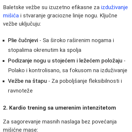
Baletske vežbe su izuzetno efikasne za
izduživanje
mišića
i stvaranje graciozne linije nogu. Ključne
vežbe uključuju:
Plie čučnjevi
- Sa široko raširenim nogama i
stopalima okrenutim ka spolja
Podizanje nogu u stojećem i ležećem položaju
-
Polako i kontrolisano, sa fokusom na izduživanje
Vežbe na štapu
- Za poboljšanje fleksibilnosti i
ravnoteže
2. Kardio trening sa umerenim intenzitetom
Za sagorevanje masnih naslaga bez povećanja
mišićne mase: