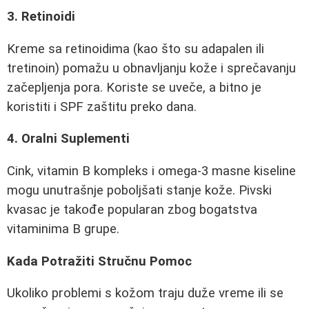
3. Retinoidi
Kreme sa retinoidima (kao što su adapalen ili
tretinoin) pomažu u obnavljanju kože i sprečavanju
začepljenja pora. Koriste se uveče, a bitno je
koristiti i SPF zaštitu preko dana.
4. Oralni Suplementi
Cink, vitamin B kompleks i omega-3 masne kiseline
mogu unutrašnje poboljšati stanje kože. Pivski
kvasac je takođe popularan zbog bogatstva
vitaminima B grupe.
Kada Potražiti Stručnu Pomoc
Ukoliko problemi s kožom traju duže vreme ili se