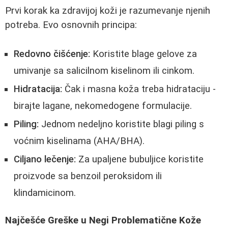
Prvi korak ka zdravijoj koži je razumevanje njenih
potreba. Evo osnovnih principa:
Redovno čišćenje:
Koristite blage gelove za
umivanje sa salicilnom kiselinom ili cinkom.
Hidratacija:
Čak i masna koža treba hidrataciju -
birajte lagane, nekomedogene formulacije.
Piling:
Jednom nedeljno koristite blagi piling s
voćnim kiselinama (AHA/BHA).
Ciljano lečenje:
Za upaljene bubuljice koristite
proizvode sa benzoil peroksidom ili
klindamicinom.
Najčešće Greške u Negi Problematične Kože