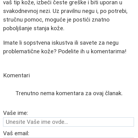
vaš tip kože, izbeći česte greške i biti uporan u
svakodnevnoj nezi. Uz pravilnu negu i, po potrebi,
stručnu pomoc, moguće je postići znatno
poboljšanje stanja kože.
Imate li sopstvena iskustva ili savete za negu
problematične kože? Podelite ih u komentarima!
Komentari
Trenutno nema komentara za ovaj članak.
Vaše ime:
Vaš email: