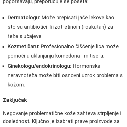
pogoršavaju, preporučuje se poseta:
Dermatologu:
Može prepisati jače lekove kao
što su antibiotici ili izotretinoin (roakutan) za
teže slučajeve.
Kozmetičaru:
Profesionalno čišćenje lica može
pomoći u uklanjanju komedona i mitisera.
Ginekologu/endokrinologu:
Hormonska
neravnoteža može biti osnovni uzrok problema s
kožom.
Zaključak
Negovanje problematične kože zahteva strpljenje i
doslednost. Ključno je izabrati prave proizvode za