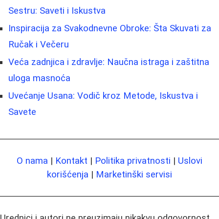
Sestru: Saveti i Iskustva
Inspiracija za Svakodnevne Obroke: Šta Skuvati za
Ručak i Večeru
Veća zadnjica i zdravlje: Naučna istraga i zaštitna
uloga masnoća
Uvećanje Usana: Vodič kroz Metode, Iskustva i
Savete
O nama
|
Kontakt
|
Politika privatnosti
|
Uslovi
korišćenja
|
Marketinški servisi
Urednici i autori ne preuzimaju nikakvu odgovornost