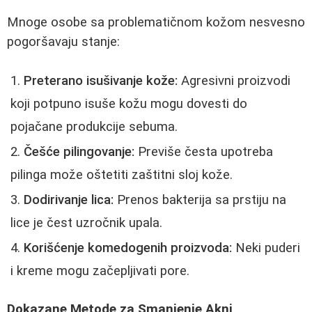
Mnoge osobe sa problematičnom kožom nesvesno
pogoršavaju stanje:
Preterano isušivanje kože:
Agresivni proizvodi
koji potpuno isuše kožu mogu dovesti do
pojačane produkcije sebuma.
Češće pilingovanje:
Previše česta upotreba
pilinga može oštetiti zaštitni sloj kože.
Dodirivanje lica:
Prenos bakterija sa prstiju na
lice je čest uzročnik upala.
Korišćenje komedogenih proizvoda:
Neki puderi
i kreme mogu začepljivati pore.
Dokazane Metode za Smanjenje Akni