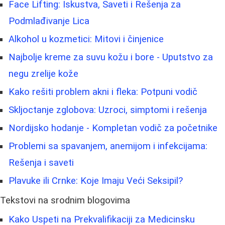
Face Lifting: Iskustva, Saveti i Rešenja za
Podmlađivanje Lica
Alkohol u kozmetici: Mitovi i činjenice
Najbolje kreme za suvu kožu i bore - Uputstvo za
negu zrelije kože
Kako rešiti problem akni i fleka: Potpuni vodič
Skljoctanje zglobova: Uzroci, simptomi i rešenja
Nordijsko hodanje - Kompletan vodič za početnike
Problemi sa spavanjem, anemijom i infekcijama:
Rešenja i saveti
Plavuke ili Crnke: Koje Imaju Veći Seksipil?
Tekstovi na srodnim blogovima
Kako Uspeti na Prekvalifikaciji za Medicinsku