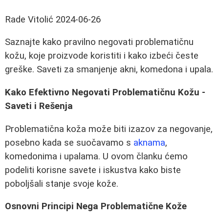
Rade Vitolić
2024-06-26
Saznajte kako pravilno negovati problematičnu
kožu, koje proizvode koristiti i kako izbeći česte
greške. Saveti za smanjenje akni, komedona i upala.
Kako Efektivno Negovati Problematičnu Kožu -
Saveti i Rešenja
Problematična koža može biti izazov za negovanje,
posebno kada se suočavamo s
aknama
,
komedonima i upalama. U ovom članku ćemo
podeliti korisne savete i iskustva kako biste
poboljšali stanje svoje kože.
Osnovni Principi Nega Problematične Kože