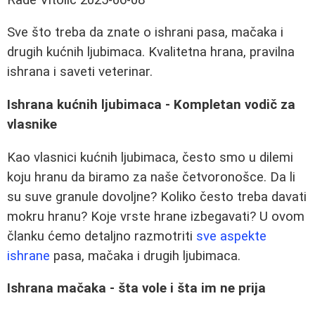
Sve što treba da znate o ishrani pasa, mačaka i
drugih kućnih ljubimaca. Kvalitetna hrana, pravilna
ishrana i saveti veterinar.
Ishrana kućnih ljubimaca - Kompletan vodič za
vlasnike
Kao vlasnici kućnih ljubimaca, često smo u dilemi
koju hranu da biramo za naše četvoronošce. Da li
su suve granule dovoljne? Koliko često treba davati
mokru hranu? Koje vrste hrane izbegavati? U ovom
članku ćemo detaljno razmotriti
sve aspekte
ishrane
pasa, mačaka i drugih ljubimaca.
Ishrana mačaka - šta vole i šta im ne prija