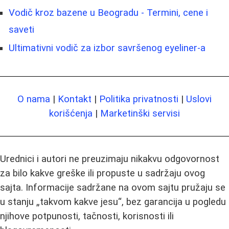
Vodič kroz bazene u Beogradu - Termini, cene i
saveti
Ultimativni vodič za izbor savršenog eyeliner-a
O nama
|
Kontakt
|
Politika privatnosti
|
Uslovi
korišćenja
|
Marketinški servisi
Urednici i autori ne preuzimaju nikakvu odgovornost
za bilo kakve greške ili propuste u sadržaju ovog
sajta. Informacije sadržane na ovom sajtu pružaju se
u stanju „takvom kakve jesu“, bez garancija u pogledu
njihove potpunosti, tačnosti, korisnosti ili