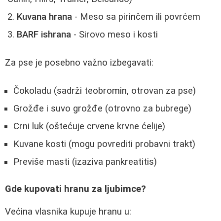
Kuvana hrana
- Meso sa pirinčem ili povrćem
BARF ishrana
- Sirovo meso i kosti
Za pse je posebno važno izbegavati:
Čokoladu (sadrži teobromin, otrovan za pse)
Grožđe i suvo grožđe (otrovno za bubrege)
Crni luk (oštećuje crvene krvne ćelije)
Kuvane kosti (mogu povrediti probavni trakt)
Previše masti (izaziva pankreatitis)
Gde kupovati hranu za ljubimce?
Većina vlasnika kupuje hranu u: