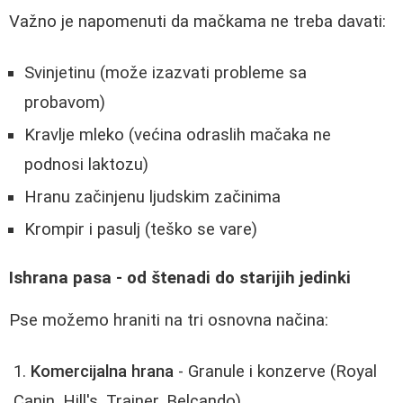
Važno je napomenuti da mačkama ne treba davati:
Svinjetinu (može izazvati probleme sa
probavom)
Kravlje mleko (većina odraslih mačaka ne
podnosi laktozu)
Hranu začinjenu ljudskim začinima
Krompir i pasulj (teško se vare)
Ishrana pasa - od štenadi do starijih jedinki
Pse možemo hraniti na tri osnovna načina:
Komercijalna hrana
- Granule i konzerve (Royal
Canin, Hill's, Trainer, Belcando)