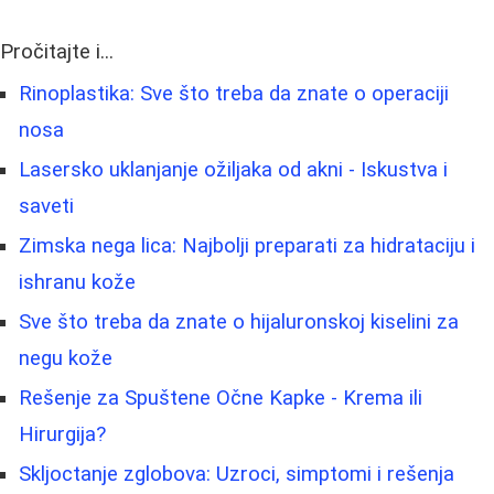
Pročitajte i...
Rinoplastika: Sve što treba da znate o operaciji
nosa
Lasersko uklanjanje ožiljaka od akni - Iskustva i
saveti
Zimska nega lica: Najbolji preparati za hidrataciju i
ishranu kože
Sve što treba da znate o hijaluronskoj kiselini za
negu kože
Rešenje za Spuštene Očne Kapke - Krema ili
Hirurgija?
Skljoctanje zglobova: Uzroci, simptomi i rešenja