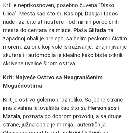
Krf je neprikosnoven, posebno čuvena "Disko
Ulica". Mesta kao što su
Kasiopi
,
Dasija
i
Ipsos
nude različite atmosfere - od mirnih porodičnih
mesta do centara za mlade. Plaža
Glifada
na
zapadnoj obali je prelepa, sa belim peskom i čistim
morem. Za one koji vole istraživanje, iznajmljivanje
skutera ili automobila je idealno kako biste otkrili
skrivene uvalice širom ostrva.
Krit: Najveće Ostrvo sa Neograničenim
Mogućnostima
Krit
je ostrvo golemo i raznoliko. Sa jedne strane
ima živahna letovališta kao što su
Hersonisos
i
Matala
, poznata po dobrom provodu, a sa druge
strane, južna obala je mirnija i autentičnija.
Obavezno posetite ostrvo
Hrisi
(ili
Krisi
) sa