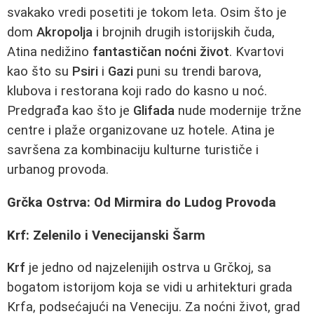
svakako vredi posetiti je tokom leta. Osim što je
dom
Akropolja
i brojnih drugih istorijskih čuda,
Atina nedižino
fantastičan noćni život
. Kvartovi
kao što su
Psiri
i
Gazi
puni su trendi barova,
klubova i restorana koji rado do kasno u noć.
Predgrađa kao što je
Glifada
nude modernije tržne
centre i plaže organizovane uz hotele. Atina je
savršena za kombinaciju kulturne turističe i
urbanog provoda.
Grčka Ostrva: Od Mirmira do Ludog Provoda
Krf: Zelenilo i Venecijanski Šarm
Krf
je jedno od najzelenijih ostrva u Grčkoj, sa
bogatom istorijom koja se vidi u arhitekturi grada
Krfa, podsećajući na Veneciju. Za noćni život, grad