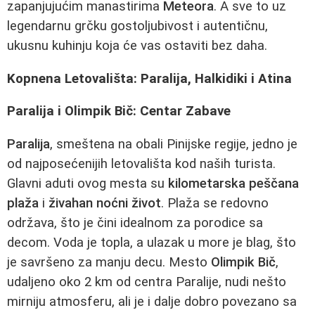
zapanjujućim manastirima
Meteora
. A sve to uz
legendarnu grčku gostoljubivost i autentičnu,
ukusnu kuhinju koja će vas ostaviti bez daha.
Kopnena Letovališta: Paralija, Halkidiki i Atina
Paralija i Olimpik Bič: Centar Zabave
Paralija
, smeštena na obali Pinijske regije, jedno je
od najposećenijih letovališta kod naših turista.
Glavni aduti ovog mesta su
kilometarska peščana
plaža
i
živahan noćni život
. Plaža se redovno
održava, što je čini idealnom za porodice sa
decom. Voda je topla, a ulazak u more je blag, što
je savršeno za manju decu. Mesto
Olimpik Bič
,
udaljeno oko 2 km od centra Paralije, nudi nešto
mirniju atmosferu, ali je i dalje dobro povezano sa