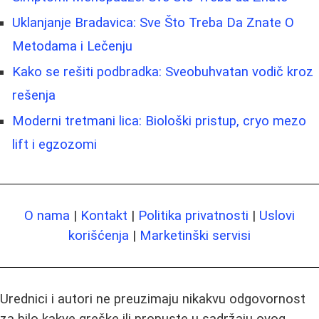
Uklanjanje Bradavica: Sve Što Treba Da Znate O
Metodama i Lečenju
Kako se rešiti podbradka: Sveobuhvatan vodič kroz
rešenja
Moderni tretmani lica: Biološki pristup, cryo mezo
lift i egzozomi
O nama
|
Kontakt
|
Politika privatnosti
|
Uslovi
korišćenja
|
Marketinški servisi
Urednici i autori ne preuzimaju nikakvu odgovornost
za bilo kakve greške ili propuste u sadržaju ovog