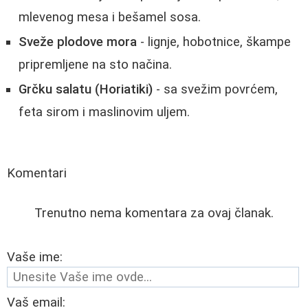
mlevenog mesa i bešamel sosa.
Sveže plodove mora
- lignje, hobotnice, škampe
pripremljene na sto načina.
Grčku salatu (Horiatiki)
- sa svežim povrćem,
feta sirom i maslinovim uljem.
Komentari
Trenutno nema komentara za ovaj članak.
Vaše ime:
Vaš email: