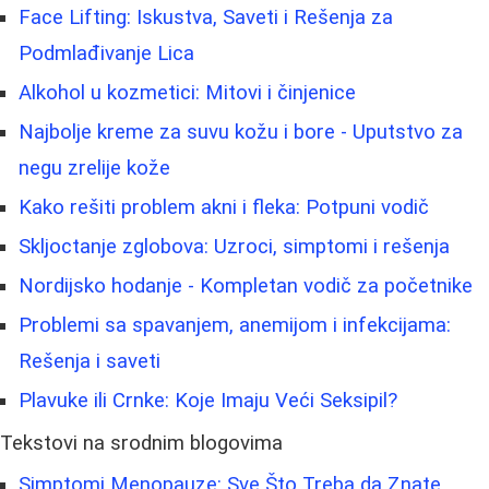
Face Lifting: Iskustva, Saveti i Rešenja za
Podmlađivanje Lica
Alkohol u kozmetici: Mitovi i činjenice
Najbolje kreme za suvu kožu i bore - Uputstvo za
negu zrelije kože
Kako rešiti problem akni i fleka: Potpuni vodič
Skljoctanje zglobova: Uzroci, simptomi i rešenja
Nordijsko hodanje - Kompletan vodič za početnike
Problemi sa spavanjem, anemijom i infekcijama:
Rešenja i saveti
Plavuke ili Crnke: Koje Imaju Veći Seksipil?
Tekstovi na srodnim blogovima
Simptomi Menopauze: Sve Što Treba da Znate