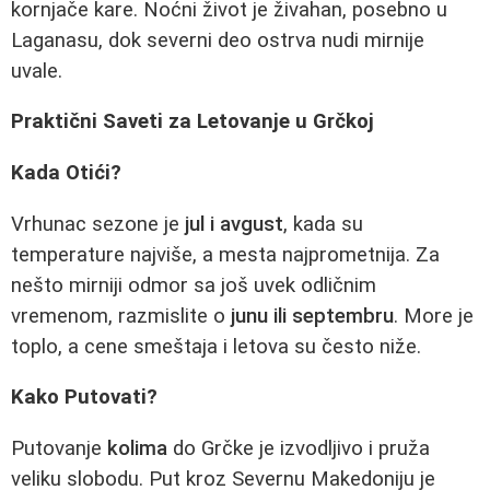
kornjače kare. Noćni život je živahan, posebno u
Laganasu, dok severni deo ostrva nudi mirnije
uvale.
Praktični Saveti za Letovanje u Grčkoj
Kada Otići?
Vrhunac sezone je
jul i avgust
, kada su
temperature najviše, a mesta najprometnija. Za
nešto mirniji odmor sa još uvek odličnim
vremenom, razmislite o
junu ili septembru
. More je
toplo, a cene smeštaja i letova su često niže.
Kako Putovati?
Putovanje
kolima
do Grčke je izvodljivo i pruža
veliku slobodu. Put kroz Severnu Makedoniju je