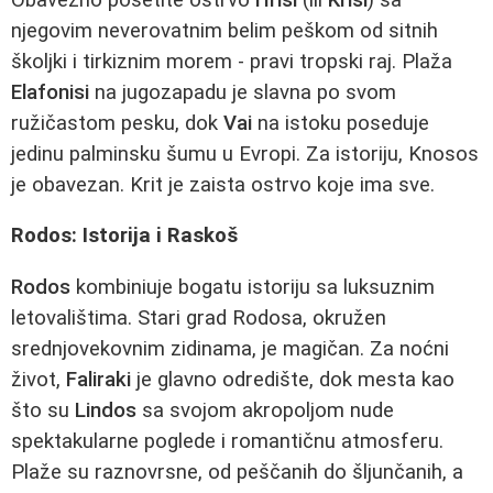
njegovim neverovatnim belim peškom od sitnih
školjki i tirkiznim morem - pravi tropski raj. Plaža
Elafonisi
na jugozapadu je slavna po svom
ružičastom pesku, dok
Vai
na istoku poseduje
jedinu palminsku šumu u Evropi. Za istoriju, Knosos
je obavezan. Krit je zaista ostrvo koje ima sve.
Rodos: Istorija i Raskoš
Rodos
kombiniuje bogatu istoriju sa luksuznim
letovalištima. Stari grad Rodosa, okružen
srednjovekovnim zidinama, je magičan. Za noćni
život,
Faliraki
je glavno odredište, dok mesta kao
što su
Lindos
sa svojom akropoljom nude
spektakularne poglede i romantičnu atmosferu.
Plaže su raznovrsne, od peščanih do šljunčanih, a