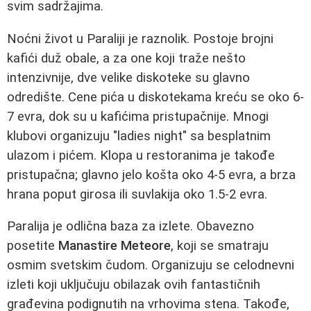
svim sadržajima.
Noćni život u Paraliji je raznolik. Postoje brojni
kafići duž obale, a za one koji traže nešto
intenzivnije, dve velike diskoteke su glavno
odredište. Cene pića u diskotekama kreću se oko 6-
7 evra, dok su u kafićima pristupačnije. Mnogi
klubovi organizuju "ladies night" sa besplatnim
ulazom i pićem. Klopa u restoranima je takođe
pristupačna; glavno jelo košta oko 4-5 evra, a brza
hrana poput girosa ili suvlakija oko 1.5-2 evra.
Paralija je odlična baza za izlete. Obavezno
posetite
Manastire Meteore
, koji se smatraju
osmim svetskim čudom. Organizuju se celodnevni
izleti koji uključuju obilazak ovih fantastičnih
građevina podignutih na vrhovima stena. Takođe,