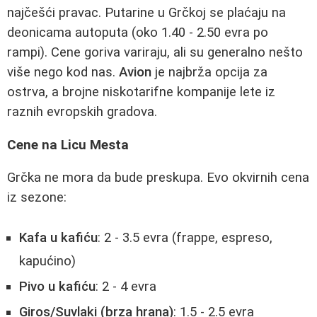
najčešći pravac. Putarine u Grčkoj se plaćaju na
deonicama autoputa (oko 1.40 - 2.50 evra po
rampi). Cene goriva variraju, ali su generalno nešto
više nego kod nas.
Avion
je najbrža opcija za
ostrva, a brojne niskotarifne kompanije lete iz
raznih evropskih gradova.
Cene na Licu Mesta
Grčka ne mora da bude preskupa. Evo okvirnih cena
iz sezone:
Kafa u kafiću
: 2 - 3.5 evra (frappe, espreso,
kapućino)
Pivo u kafiću
: 2 - 4 evra
Giros/Suvlaki (brza hrana)
: 1.5 - 2.5 evra