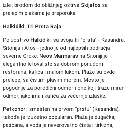
izlet brodom do obližnjeg ostrva
Skijatos
sa
prelepim plažama je preporuka.
Halkidiki: Tri Prsta Raja
Poluostrvo
Halkidiki
, sa svoja tri "prsta" - Kasandra,
Sitonija i Atos - jedno je od najlepših područja
severne Grčke.
Neos Marmaras
na Sitoniji je
elegantno letovalište sa dobrom ponudom
restorana, kafića i malom lukom. Plaže su ovde
prelepe, sa čistim, plavim morem. Mesto je
pogodnije za porodični odmor i one koji traže miran
odmor, iako ima i kafića za večernje izlaske.
Pefkohori
, smešten na prvom "prstu" (Kasandra),
takođe je izuzetno popularan. Plaža je dugačka,
peščana, a voda je neverovatno čista i tirkizna,