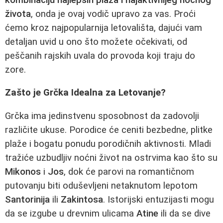
života
, onda je ovaj vodič upravo za vas. Proći
ćemo kroz najpopularnija letovališta, dajući vam
detaljan uvid u ono što možete očekivati, od
peščanih rajskih uvala do provoda koji traju do
zore.
Zašto je Grčka Idealna za Letovanje?
Grčka ima jedinstvenu sposobnost da zadovolji
različite ukuse. Porodice će ceniti bezbedne, plitke
plaže i bogatu ponudu porodičnih aktivnosti. Mladi
tražiće uzbudljiv noćni život na ostrvima kao što su
Mikonos
i
Jos
, dok će parovi na romantičnom
putovanju biti oduševljeni netaknutom lepotom
Santorinija
ili
Zakintosa
. Istorijski entuzijasti mogu
da se izgube u drevnim ulicama
Atine
ili da se dive