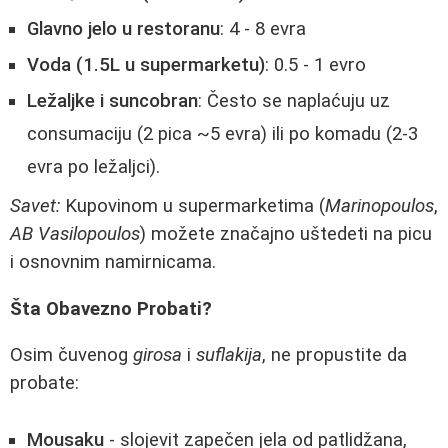
Glavno jelo u restoranu
: 4 - 8 evra
Voda (1.5L u supermarketu)
: 0.5 - 1 evro
Ležaljke i suncobran
: Često se naplaćuju uz
consumaciju (2 pica ~5 evra) ili po komadu (2-3
evra po ležaljci).
Savet:
Kupovinom u supermarketima (
Marinopoulos
,
AB Vasilopoulos
) možete značajno uštedeti na picu
i osnovnim namirnicama.
Šta Obavezno Probati?
Osim čuvenog
girosa
i
suflakija
, ne propustite da
probate:
Mousaku
- slojevit zapečen jela od patlidžana,