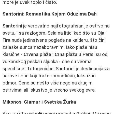
more je uvek toplo i čisto.
Santorini: Romantika Kojom Oduzima Dah
Santorini
je verovatno najfotografisanije ostrvo na
svetu, i sa razlogom. Sela na litici kao što su
Oja
i
Fira
nude jedinstvene poglede na kalderu, što čini
zalaske sunca nezaboravnim. Iako plaže nisu
klasične -
Crvena plaža
i
Crna plaža
u Perisi su od
vulkanskog peska i šljunka - one su veoma
specifične i fotogenične. Santorini je destinacija za
parove i one koji traže romantičan, luksuzan
odmor. Cene su nešto više nego na drugim
ostrvima, ali iskustvo je vredno svakog evra.
Mikonos: Glamur i Svetska Žurka
Ako tražite
najbolji noćni provod u Grčkoj
,
Mikonos