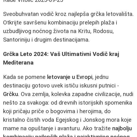
Sveobuhvatan vodič kroz najlepša grčka letovališta.
Otkrijte savršenu kombinaciju prelepih plaža i
uzbudljivog noćnog života na Kritu, Rodosu,
Santoriniju i drugim destinacijama.
Grčka Leto 2024: Vaš Ultimativni Vodič kraj
Mediterana
Kada se pomene
letovanje u Evropi
, jednu
destinaciju gotovo uvek ističu iskusni putnici -
Grčku
. Ova zemlja, kolevka zapadne civilizacije, nudi
nešto za svakoga: od drevnih istorijskih spomenika
koji pričaju priče o bogovima i herojima, do
kristalno čistih voda Egejskog i Jonskog mora koje
mame na opuštanje i avanturu. Ako tražite
najbolju
kombinaciju najlepših plaža i najaktivnijeg noćnog