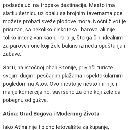
podsećajući na tropske destinacije. Mesto ima
slatku šetnicu uz obalu sa brojnim tavernama gde
možete probati sveže plodove mora. Noćni život je
prisutan, sa nekoliko diskoteka i barova, ali nije
toliko intenzivan kao u Paraliji, što ga čini idealnim
za parove i one koji žele balans između opuštanja i
zabave.
Sarti
, na istočnoj obali Sitonije, privlači turiste
svojim dugim, peščanim plažama i spektakularnim
pogledom na Atos. Ovo mesto je nešto mirnije i
manje komercijalno, savršeno za one koji žele da
pobegnu od gužve.
Atina: Grad Bogova i Modernog Života
Iako
Atina
nije tipično letovalište za kupanje,