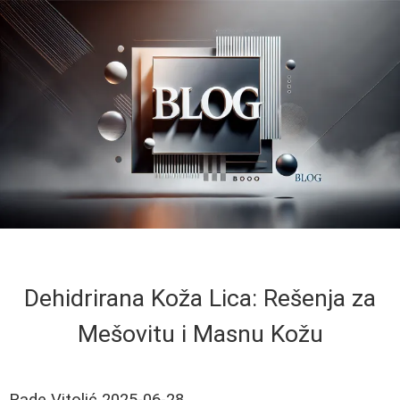
Dehidrirana Koža Lica: Rešenja za
Mešovitu i Masnu Kožu
Rade Vitolić
2025-06-28