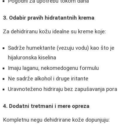
Pogodni za upotrebu tokom dana
3. Odabir pravih hidratantnih krema
Za dehidriranu kožu idealne su kreme koje:
Sadrže humektante (vezuju vodu) kao što je
hijaluronska kiselina
Imaju laganu, nekomedogenu formulu
Ne sadrže alkohol i druge iritante
Uravnoteženo hidriraju bez zapušavanja pora
4. Dodatni tretmani i mere opreza
Kompletnu negu dehidrirane kože dopunjuju: