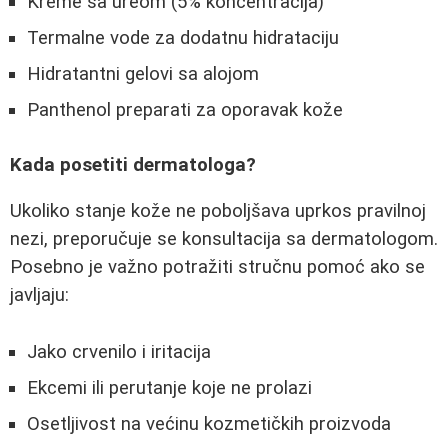
Kreme sa ureom (5% koncentracija)
Termalne vode za dodatnu hidrataciju
Hidratantni gelovi sa alojom
Panthenol preparati za oporavak kože
Kada posetiti dermatologa?
Ukoliko stanje kože ne poboljšava uprkos pravilnoj
nezi, preporučuje se konsultacija sa dermatologom.
Posebno je važno potražiti stručnu pomoć ako se
javljaju:
Jako crvenilo i iritacija
Ekcemi ili perutanje koje ne prolazi
Osetljivost na većinu kozmetičkih proizvoda