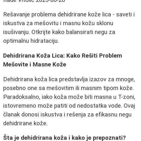
Rešavanje problema dehidrirane kože lica - saveti i
iskustva za mešovitu i masnu kožu sklonu
isušivanju. Otkrijte kako balansirati negu za
optimalnu hidrataciju.
Dehidrirana Koža Lica: Kako Rešiti Problem
Mešovite i Masne Kože
Dehidrirana koža lica predstavlja izazov za mnoge,
posebno one sa mešovitim ili masnim tipom kože.
Paradoksalno, iako koža može biti masna u T-zoni,
istovremeno može patiti od nedostatka vode. Ovaj
članak donosi iskustva i rešenja za efikasnu negu
dehidrirane kože.
Šta je dehidrirana koža i kako je prepoznati?