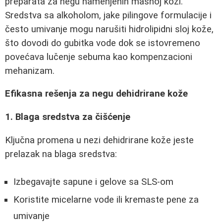
preparata za negu namenjenih masnoj koži.
Sredstva sa alkoholom, jake pilingove formulacije i
često umivanje mogu narušiti hidrolipidni sloj kože,
što dovodi do gubitka vode dok se istovremeno
povećava lučenje sebuma kao kompenzacioni
mehanizam.
Efikasna rešenja za negu dehidrirane kože
1. Blaga sredstva za čišćenje
Ključna promena u nezi dehidrirane kože jeste
prelazak na blaga sredstva:
Izbegavajte sapune i gelove sa SLS-om
Koristite micelarne vode ili kremaste pene za
umivanje