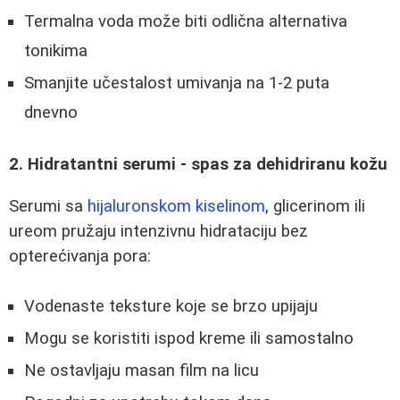
Termalna voda može biti odlična alternativa
tonikima
Smanjite učestalost umivanja na 1-2 puta
dnevno
2. Hidratantni serumi - spas za dehidriranu kožu
Serumi sa
hijaluronskom kiselinom
, glicerinom ili
ureom pružaju intenzivnu hidrataciju bez
opterećivanja pora:
Vodenaste teksture koje se brzo upijaju
Mogu se koristiti ispod kreme ili samostalno
Ne ostavljaju masan film na licu