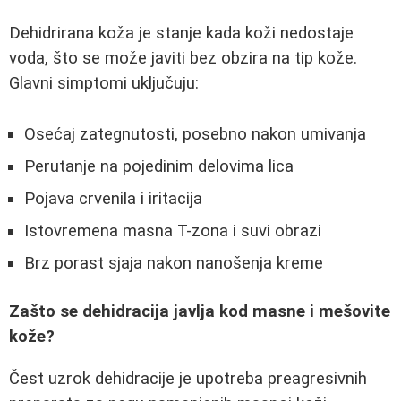
Dehidrirana koža je stanje kada koži nedostaje
voda, što se može javiti bez obzira na tip kože.
Glavni simptomi uključuju:
Osećaj zategnutosti, posebno nakon umivanja
Perutanje na pojedinim delovima lica
Pojava crvenila i iritacija
Istovremena masna T-zona i suvi obrazi
Brz porast sjaja nakon nanošenja kreme
Zašto se dehidracija javlja kod masne i mešovite
kože?
Čest uzrok dehidracije je upotreba preagresivnih