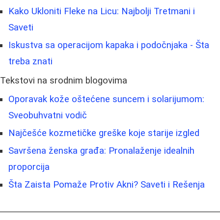
Kako Ukloniti Fleke na Licu: Najbolji Tretmani i
Saveti
Iskustva sa operacijom kapaka i podočnjaka - Šta
treba znati
Tekstovi na srodnim blogovima
Oporavak kože oštećene suncem i solarijumom:
Sveobuhvatni vodič
Najčešće kozmetičke greške koje starije izgled
Savršena ženska građa: Pronalaženje idealnih
proporcija
Šta Zaista Pomaže Protiv Akni? Saveti i Rešenja