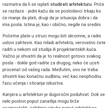
razmatra da li se isplati
studirati arhitekturu
. Priče
se razilaze - jedni kažu da se poslodavci trkaju ko
će manje da plati, drugi da je situacija dobra i da
ima posla. Istina je, kao i obično, negde na sredini.
Početne plate u struci mogu biti skromne, a radni
uslovi zahtevni. Kao mladi arhitekta, verovatno ćete
raditi u nekom od studija ili projektantskih kuća.
Važno je shvatiti da je to realnost gotovo svakog
posla - dokle god radite za drugog, neko će uzeti
procenat od vašeg rada. Međutim, ovo ne treba
shvatiti kao konačnu sudbinu, već kao neophodnu
fazu učenja i sticanja iskustva.
Karijera u arhitekturi je dugoročni poduhvat. Dok se
neki poslovi poput zanatlija mogu brže
osamostaliti, ozbiljnije struke poput arhitekture