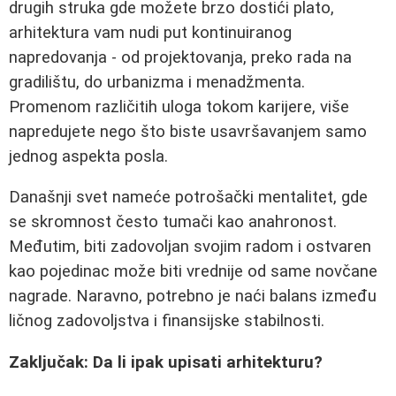
drugih struka gde možete brzo dostići plato,
arhitektura vam nudi put kontinuiranog
napredovanja - od projektovanja, preko rada na
gradilištu, do urbanizma i menadžmenta.
Promenom različitih uloga tokom karijere, više
napredujete nego što biste usavršavanjem samo
jednog aspekta posla.
Današnji svet nameće potrošački mentalitet, gde
se skromnost često tumači kao anahronost.
Međutim, biti zadovoljan svojim radom i ostvaren
kao pojedinac može biti vrednije od same novčane
nagrade. Naravno, potrebno je naći balans između
ličnog zadovoljstva i finansijske stabilnosti.
Zaključak: Da li ipak upisati arhitekturu?