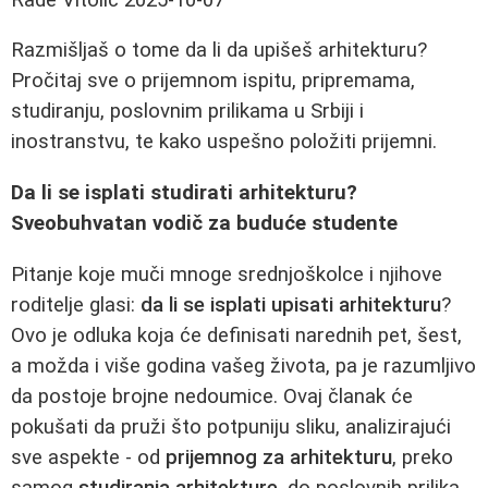
Razmišljaš o tome da li da upišeš arhitekturu?
Pročitaj sve o prijemnom ispitu, pripremama,
studiranju, poslovnim prilikama u Srbiji i
inostranstvu, te kako uspešno položiti prijemni.
Da li se isplati studirati arhitekturu?
Sveobuhvatan vodič za buduće studente
Pitanje koje muči mnoge srednjoškolce i njihove
roditelje glasi:
da li se isplati upisati arhitekturu
?
Ovo je odluka koja će definisati narednih pet, šest,
a možda i više godina vašeg života, pa je razumljivo
da postoje brojne nedoumice. Ovaj članak će
pokušati da pruži što potpuniju sliku, analizirajući
sve aspekte - od
prijemnog za arhitekturu
, preko
samog
studiranja arhitekture
, do poslovnih prilika