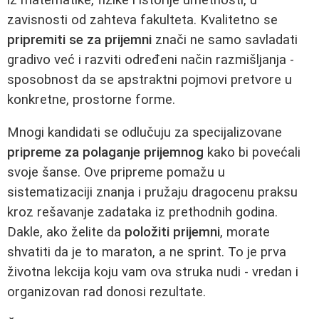
zavisnosti od zahteva fakulteta. Kvalitetno se
pripremiti se za prijemni
znači ne samo savladati
gradivo već i razviti određeni način razmišljanja -
sposobnost da se apstraktni pojmovi pretvore u
konkretne, prostorne forme.
Mnogi kandidati se odlučuju za specijalizovane
pripreme za polaganje prijemnog
kako bi povećali
svoje šanse. Ove pripreme pomažu u
sistematizaciji znanja i pružaju dragocenu praksu
kroz rešavanje zadataka iz prethodnih godina.
Dakle, ako želite da
položiti prijemni
, morate
shvatiti da je to maraton, a ne sprint. To je prva
životna lekcija koju vam ova struka nudi - vredan i
organizovan rad donosi rezultate.