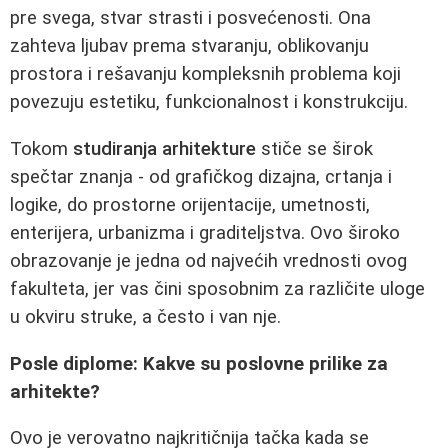
pre svega, stvar strasti i posvećenosti. Ona
zahteva ljubav prema stvaranju, oblikovanju
prostora i rešavanju kompleksnih problema koji
povezuju estetiku, funkcionalnost i konstrukciju.
Tokom
studiranja arhitekture
stiče se širok
spečtar znanja - od grafičkog dizajna, crtanja i
logike, do prostorne orijentacije, umetnosti,
enterijera, urbanizma i graditeljstva. Ovo široko
obrazovanje je jedna od najvećih vrednosti ovog
fakulteta, jer vas čini sposobnim za različite uloge
u okviru struke, a često i van nje.
Posle diplome: Kakve su poslovne prilike za
arhitekte?
Ovo je verovatno najkritičnija tačka kada se