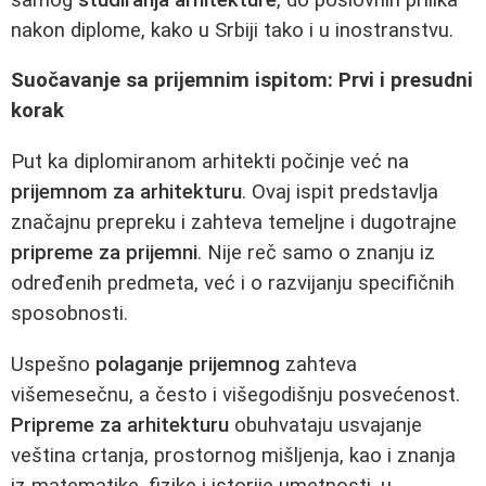
nakon diplome, kako u Srbiji tako i u inostranstvu.
Suočavanje sa prijemnim ispitom: Prvi i presudni
korak
Put ka diplomiranom arhitekti počinje već na
prijemnom za arhitekturu
. Ovaj ispit predstavlja
značajnu prepreku i zahteva temeljne i dugotrajne
pripreme za prijemni
. Nije reč samo o znanju iz
određenih predmeta, već i o razvijanju specifičnih
sposobnosti.
Uspešno
polaganje prijemnog
zahteva
višemesečnu, a često i višegodišnju posvećenost.
Pripreme za arhitekturu
obuhvataju usvajanje
veština crtanja, prostornog mišljenja, kao i znanja
iz matematike, fizike i istorije umetnosti, u