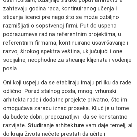
zahtevaju godina rada, kontinuiranog učenja i
sticanja licenci pre nego što se može ozbiljno
razmišljati o sopstvenoj firmi. Put do uspeha
podrazumeva rad na referentnim projektima, u
referentnim firmama, kontinuirano usavršavanje i
razvoj širokog spektra veština, uključujući i one
socijalne, neophodne za sticanje klijenata i vodenje
posla.
Oni koji uspeju da se etabliraju imaju priliku da rade
odlično. Pored stalnog posla, mnogi vrhunski
arhitekta rade i dodatne projekte privatno, što im
omogućava zaradu iznad proseka. Ključ je u tome
da budete dobri, prepoznatljivi i da se konstantno
razvijate.
Studiranje arhitekture
vam daje temelj, ali
do kraja života nećete prestati da učite i