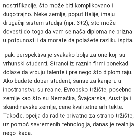
nostrifikacije, što može biti komplikovano i
dugotrajno. Neke zemlje, poput Italije, imaju
drugačiji sistem studija (npr. 3+2), što može
dovesti do toga da vam se naša diploma ne prizna
u potpunosti i da morate da polažete razliku ispita.
Ipak, perspektiva je svakako bolja za one koji su
vrhunski studenti. Stranci iz raznih firmi ponekad
dolaze da vrbuju talente i pre nego što diplomiraju.
Ako budete dobar student, šanse za karijeru u
inostranstvu su realne. Evropsko tržište, posebno
zemlje kao što su Nemačka, Švajcarska, Austrija i
skandinavske zemlje, cene kvalitetne arhitekte.
Takođe, opcija da radite privatno za strano tržište,
uz pomoć savremenih tehnologija, danas je realnija
nego ikada.