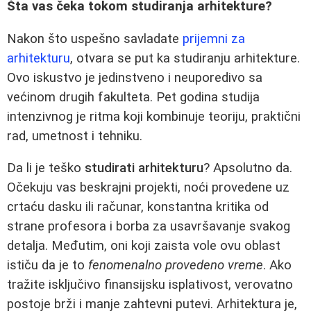
Šta vas čeka tokom studiranja arhitekture?
Nakon što uspešno savladate
prijemni za
arhitekturu
, otvara se put ka studiranju arhitekture.
Ovo iskustvo je jedinstveno i neuporedivo sa
većinom drugih fakulteta. Pet godina studija
intenzivnog je ritma koji kombinuje teoriju, praktični
rad, umetnost i tehniku.
Da li je teško
studirati arhitekturu
? Apsolutno da.
Očekuju vas beskrajni projekti, noći provedene uz
crtaću dasku ili računar, konstantna kritika od
strane profesora i borba za usavršavanje svakog
detalja. Međutim, oni koji zaista vole ovu oblast
ističu da je to
fenomenalno provedeno vreme
. Ako
tražite isključivo finansijsku isplativost, verovatno
postoje brži i manje zahtevni putevi. Arhitektura je,