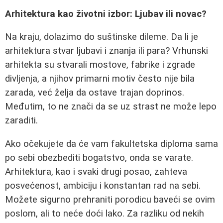
Arhitektura kao životni izbor: Ljubav ili novac?
Na kraju, dolazimo do suštinske dileme. Da li je
arhitektura stvar ljubavi i znanja ili para? Vrhunski
arhitekta su stvarali mostove, fabrike i zgrade
divljenja, a njihov primarni motiv često nije bila
zarada, već želja da ostave trajan doprinos.
Međutim, to ne znači da se uz strast ne može lepo
zaraditi.
Ako očekujete da će vam fakultetska diploma sama
po sebi obezbediti bogatstvo, onda se varate.
Arhitektura, kao i svaki drugi posao, zahteva
posvećenost, ambiciju i konstantan rad na sebi.
Možete sigurno prehraniti porodicu baveći se ovim
poslom, ali to neće doći lako. Za razliku od nekih