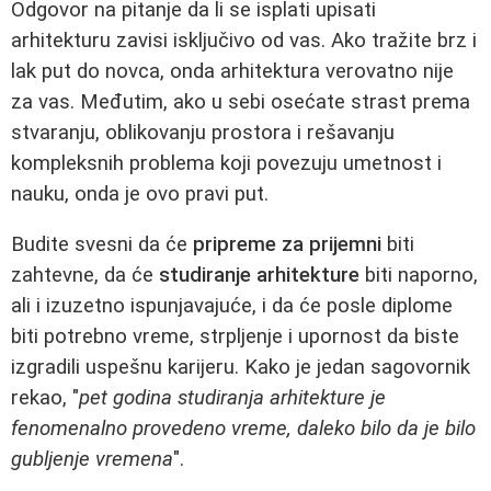
Odgovor na pitanje da li se isplati upisati
arhitekturu zavisi isključivo od vas. Ako tražite brz i
lak put do novca, onda arhitektura verovatno nije
za vas. Međutim, ako u sebi osećate strast prema
stvaranju, oblikovanju prostora i rešavanju
kompleksnih problema koji povezuju umetnost i
nauku, onda je ovo pravi put.
Budite svesni da će
pripreme za prijemni
biti
zahtevne, da će
studiranje arhitekture
biti naporno,
ali i izuzetno ispunjavajuće, i da će posle diplome
biti potrebno vreme, strpljenje i upornost da biste
izgradili uspešnu karijeru. Kako je jedan sagovornik
rekao, "
pet godina studiranja arhitekture je
fenomenalno provedeno vreme, daleko bilo da je bilo
gubljenje vremena
".