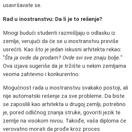
usavršavate se.
Rad u inostranstvu: Da li je to rešenje?
Mnogi budući studenti razmišljaju o odlasku iz
zemlje, verujući da će se u inostranstvu previše
usrećiti. Kao što je jedan iskusni arhitekta rekao:
"
Šta ja ovde da prodam? Ovde svi sve znaju bolje.
"
Ova izjava sugeriše da je tržište u nekim zemljama
veoma zahtevno i konkurentno.
Mogućnost rada u inostranstvu svakako postoji, ali
nije automatski rešenje za sve probleme. Da biste
se zaposlili kao arhitekta u drugoj zemlji, potrebno
je, pored odličnog znanja struke, govoriti jezik te
zemlje na visokom nivou. Takođe, vaša diploma će
verovatno morati da prođe kroz proces