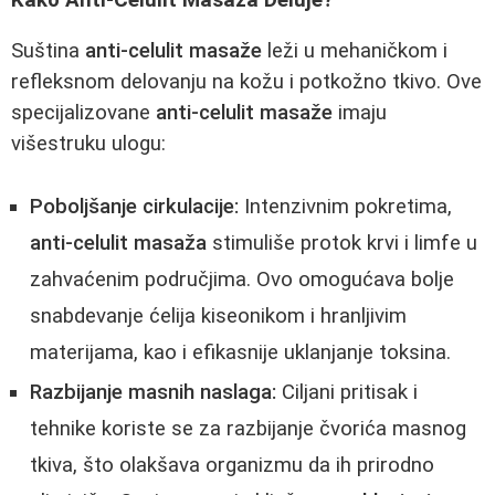
Suština
anti-celulit masaže
leži u mehaničkom i
refleksnom delovanju na kožu i potkožno tkivo. Ove
specijalizovane
anti-celulit masaže
imaju
višestruku ulogu:
Poboljšanje cirkulacije:
Intenzivnim pokretima,
anti-celulit masaža
stimuliše protok krvi i limfe u
zahvaćenim područjima. Ovo omogućava bolje
snabdevanje ćelija kiseonikom i hranljivim
materijama, kao i efikasnije uklanjanje toksina.
Razbijanje masnih naslaga:
Ciljani pritisak i
tehnike koriste se za razbijanje čvorića masnog
tkiva, što olakšava organizmu da ih prirodno