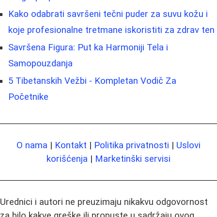
Kako odabrati savršeni tečni puder za suvu kožu i
koje profesionalne tretmane iskoristiti za zdrav ten
Savršena Figura: Put ka Harmoniji Tela i
Samopouzdanja
5 Tibetanskih Vežbi - Kompletan Vodič Za
Početnike
O nama
|
Kontakt
|
Politika privatnosti
|
Uslovi
korišćenja
|
Marketinški servisi
Urednici i autori ne preuzimaju nikakvu odgovornost
za bilo kakve greške ili propuste u sadržaju ovog