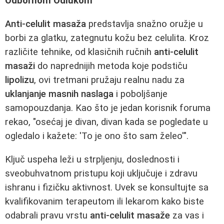
Odbornom Odlukom
Anti-celulit masaža
predstavlja snažno oružje u
borbi za glatku, zategnutu kožu bez celulita. Kroz
različite tehnike, od klasičnih ručnih
anti-celulit
masaži
do naprednijih metoda koje podstiču
lipolizu
, ovi tretmani pružaju realnu nadu za
uklanjanje masnih naslaga
i poboljšanje
samopouzdanja. Kao što je jedan korisnik foruma
rekao, "osećaj je divan, divan kada se pogledate u
ogledalo i kažete: 'To je ono što sam želeo'".
Ključ uspeha leži u strpljenju, doslednosti i
sveobuhvatnom pristupu koji uključuje i zdravu
ishranu i fizičku aktivnost. Uvek se konsultujte sa
kvalifikovanim terapeutom ili lekarom kako biste
odabrali pravu vrstu
anti-celulit masaže
za vas i