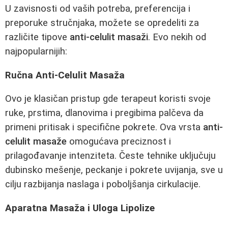
U zavisnosti od vaših potreba, preferencija i
preporuke stručnjaka, možete se opredeliti za
različite tipove
anti-celulit masaži
. Evo nekih od
najpopularnijih:
Ručna Anti-Celulit Masaža
Ovo je klasičan pristup gde terapeut koristi svoje
ruke, prstima, dlanovima i pregibima palčeva da
primeni pritisak i specifične pokrete. Ova vrsta
anti-
celulit masaže
omogućava preciznost i
prilagođavanje intenziteta. Česte tehnike uključuju
dubinsko mešenje, peckanje i pokrete uvijanja, sve u
cilju razbijanja naslaga i poboljšanja cirkulacije.
Aparatna Masaža i Uloga Lipolize