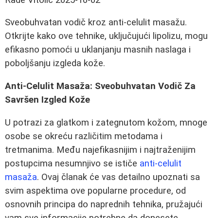
Sveobuhvatan vodič kroz anti-celulit masažu.
Otkrijte kako ove tehnike, uključujući lipolizu, mogu
efikasno pomoći u uklanjanju masnih naslaga i
poboljšanju izgleda kože.
Anti-Celulit Masaža: Sveobuhvatan Vodič Za
Savršen Izgled Kože
U potrazi za glatkom i zategnutom kožom, mnoge
osobe se okreću različitim metodama i
tretmanima. Među najefikasnijim i najtraženijim
postupcima nesumnjivo se ističe
anti-celulit
masaža
. Ovaj članak će vas detailno upoznati sa
svim aspektima ove popularne procedure, od
osnovnih principa do naprednih tehnika, pružajući
vam sve informacije potrebne da donesete