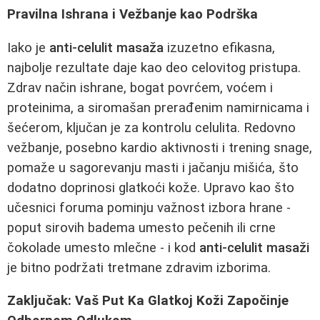
Pravilna Ishrana i Vežbanje kao Podrška
Iako je
anti-celulit masaža
izuzetno efikasna,
najbolje rezultate daje kao deo celovitog pristupa.
Zdrav način ishrane, bogat povrćem, voćem i
proteinima, a siromašan prerađenim namirnicama i
šećerom, ključan je za kontrolu celulita. Redovno
vežbanje, posebno kardio aktivnosti i trening snage,
pomaže u sagorevanju masti i jačanju mišića, što
dodatno doprinosi glatkoći kože. Upravo kao što
učesnici foruma pominju važnost izbora hrane -
poput sirovih badema umesto pečenih ili crne
čokolade umesto mlečne - i kod
anti-celulit masaži
je bitno podržati tretmane zdravim izborima.
Zaključak: Vaš Put Ka Glatkoj Koži Započinje