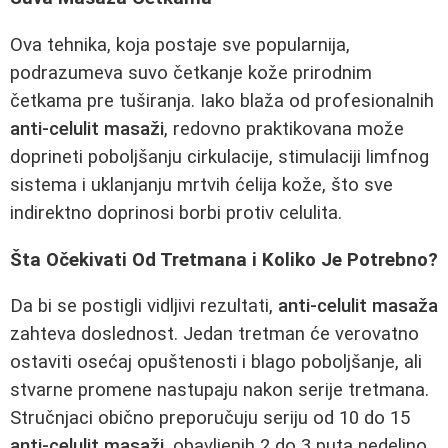
Ova tehnika, koja postaje sve popularnija,
podrazumeva suvo četkanje kože prirodnim
četkama pre tuširanja. Iako blaža od profesionalnih
anti-celulit masaži
, redovno praktikovana može
doprineti poboljšanju cirkulacije, stimulaciji limfnog
sistema i uklanjanju mrtvih ćelija kože, što sve
indirektno doprinosi borbi protiv celulita.
Šta Očekivati Od Tretmana i Koliko Je Potrebno?
Da bi se postigli vidljivi rezultati,
anti-celulit masaža
zahteva doslednost. Jedan tretman će verovatno
ostaviti osećaj opuštenosti i blago poboljšanje, ali
stvarne promene nastupaju nakon serije tretmana.
Stručnjaci obično preporučuju seriju od 10 do 15
anti-celulit masaži
, obavljenih 2 do 3 puta nedeljno.