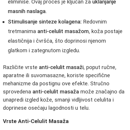
eliminiše. Ovaj proces je ključan za
uklanjanje
masnih naslaga
.
Stimulisanje sinteze kolagena:
Redovnim
tretmanima
anti-celulit masažom
, koža postaje
elastičnija i čvršća, što doprinosi njenom
glatkom i zategnutom izgledu.
Različite vrste
anti-celulit masaži
, poput ručne,
aparatne ili suvomasazne, koriste specifične
mehanizme da postignu ove efekte. Stručno
sprovedena
anti-celulit masaža
može značajno da
unapredi izgled kože, smanji vidljivost celulita i
doprinese osećaju lagodnosti u telu.
Vrste Anti-Celulit Masaža