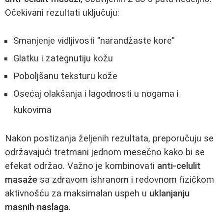
Očekivani rezultati uključuju:
Smanjenje vidljivosti "narandžaste kore"
Glatku i zategnutiju kožu
Poboljšanu teksturu kože
Osećaj olakšanja i lagodnosti u nogama i
kukovima
Nakon postizanja željenih rezultata, preporučuju se
održavajući tretmani jednom mesečno kako bi se
efekat održao. Važno je kombinovati
anti-celulit
masaže
sa zdravom ishranom i redovnom fizičkom
aktivnošću za maksimalan uspeh u
uklanjanju
masnih naslaga
.