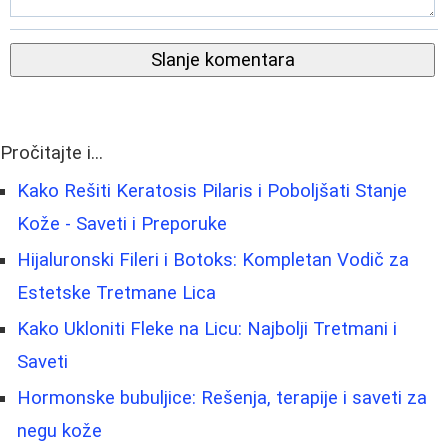
Slanje komentara
Pročitajte i...
Kako Rešiti Keratosis Pilaris i Poboljšati Stanje
Kože - Saveti i Preporuke
Hijaluronski Fileri i Botoks: Kompletan Vodič za
Estetske Tretmane Lica
Kako Ukloniti Fleke na Licu: Najbolji Tretmani i
Saveti
Hormonske bubuljice: Rešenja, terapije i saveti za
negu kože