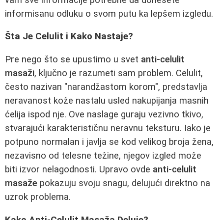
informisanu odluku o svom putu ka lepšem izgledu.
Šta Je Celulit i Kako Nastaje?
Pre nego što se upustimo u svet
anti-celulit
masaži
, ključno je razumeti sam problem. Celulit,
često nazivan "narandžastom korom", predstavlja
neravanost kože nastalu usled nakupijanja masnih
ćelija ispod nje. Ove naslage guraju vezivno tkivo,
stvarajući karakterističnu neravnu teksturu. Iako je
potpuno normalan i javlja se kod velikog broja žena,
nezavisno od telesne težine, njegov izgled može
biti izvor nelagodnosti. Upravo ovde
anti-celulit
masaže
pokazuju svoju snagu, delujući direktno na
uzrok problema.
Kako Anti-Celulit Masaža Deluje?