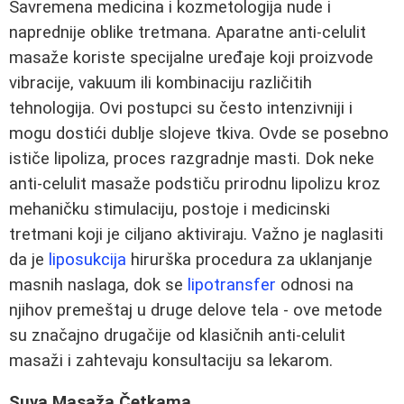
Savremena medicina i kozmetologija nude i
naprednije oblike tretmana. Aparatne anti-celulit
masaže koriste specijalne uređaje koji proizvode
vibracije, vakuum ili kombinaciju različitih
tehnologija. Ovi postupci su često intenzivniji i
mogu dostići dublje slojeve tkiva. Ovde se posebno
ističe lipoliza, proces razgradnje masti. Dok neke
anti-celulit masaže podstiču prirodnu lipolizu kroz
mehaničku stimulaciju, postoje i medicinski
tretmani koji je ciljano aktiviraju. Važno je naglasiti
da je
liposukcija
hirurška procedura za uklanjanje
masnih naslaga, dok se
lipotransfer
odnosi na
njihov premeštaj u druge delove tela - ove metode
su značajno drugačije od klasičnih anti-celulit
masaži i zahtevaju konsultaciju sa lekarom.
Suva Masaža Četkama