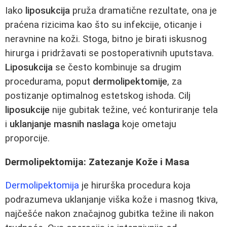
Iako
liposukcija
pruža dramatične rezultate, ona je
praćena rizicima kao što su infekcije, oticanje i
neravnine na koži. Stoga, bitno je birati iskusnog
hirurga i pridržavati se postoperativnih uputstava.
Liposukcija
se često kombinuje sa drugim
procedurama, poput
dermolipektomije
, za
postizanje optimalnog estetskog ishoda. Cilj
liposukcije
nije gubitak težine, već konturiranje tela
i
uklanjanje masnih naslaga
koje ometaju
proporcije.
Dermolipektomija: Zatezanje Kože i Masa
Dermolipektomija
je hirurška procedura koja
podrazumeva uklanjanje viška kože i masnog tkiva,
najčešće nakon značajnog gubitka težine ili nakon