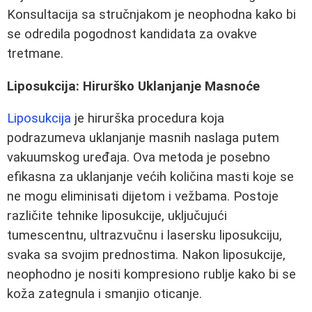
Konsultacija sa stručnjakom je neophodna kako bi
se odredila pogodnost kandidata za ovakve
tretmane.
Liposukcija: Hirurško Uklanjanje Masnoće
Liposukcija
je hirurška procedura koja
podrazumeva uklanjanje masnih naslaga putem
vakuumskog uređaja. Ova metoda je posebno
efikasna za uklanjanje većih količina masti koje se
ne mogu eliminisati dijetom i vežbama. Postoje
različite tehnike liposukcije, uključujući
tumescentnu, ultrazvučnu i lasersku liposukciju,
svaka sa svojim prednostima. Nakon liposukcije,
neophodno je nositi kompresiono rublje kako bi se
koža zategnula i smanjio oticanje.