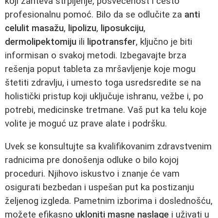
koji zahteva strpljenje, posvećenost i često
profesionalnu pomoć. Bilo da se odlučite za
anti
celulit masažu
,
lipolizu
,
liposukciju
,
dermolipektomiju
ili
lipotransfer
, ključno je biti
informisan o svakoj metodi. Izbegavajte brza
rešenja poput tableta za mršavljenje koje mogu
štetiti zdravlju, i umesto toga usredsredite se na
holistički pristup koji uključuje ishranu, vežbe i, po
potrebi, medicinske tretmane. Vaš put ka telu koje
volite je moguć uz prave alate i podršku.
Uvek se konsultujte sa kvalifikovanim zdravstvenim
radnicima pre donošenja odluke o bilo kojoj
proceduri. Njihovo iskustvo i znanje će vam
osigurati bezbedan i uspešan put ka postizanju
željenog izgleda. Pametnim izborima i doslednošću,
možete efikasno
ukloniti masne naslage
i uživati u