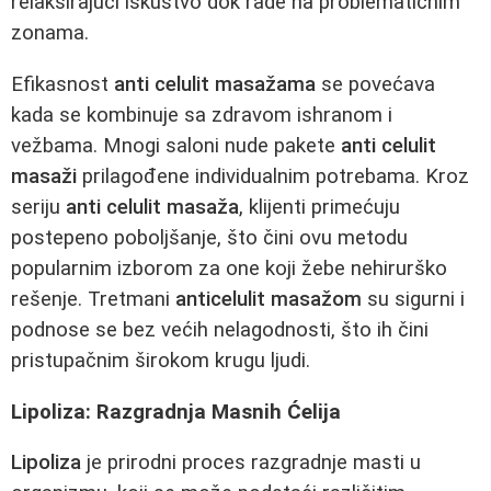
relaksirajući iskustvo dok rade na problematičnim
zonama.
Efikasnost
anti celulit masažama
se povećava
kada se kombinuje sa zdravom ishranom i
vežbama. Mnogi saloni nude pakete
anti celulit
masaži
prilagođene individualnim potrebama. Kroz
seriju
anti celulit masaža
, klijenti primećuju
postepeno poboljšanje, što čini ovu metodu
popularnim izborom za one koji žebe nehirurško
rešenje. Tretmani
anticelulit masažom
su sigurni i
podnose se bez većih nelagodnosti, što ih čini
pristupačnim širokom krugu ljudi.
Lipoliza: Razgradnja Masnih Ćelija
Lipoliza
je prirodni proces razgradnje masti u