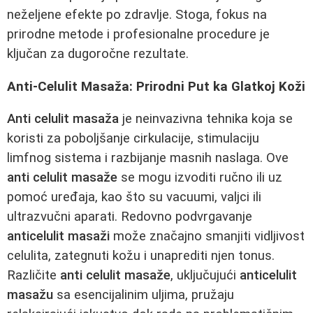
neželjene efekte po zdravlje. Stoga, fokus na
prirodne metode i profesionalne procedure je
ključan za dugoročne rezultate.
Anti-Celulit Masaža: Prirodni Put ka Glatkoj Koži
Anti celulit masaža
je neinvazivna tehnika koja se
koristi za poboljšanje cirkulacije, stimulaciju
limfnog sistema i razbijanje masnih naslaga. Ove
anti celulit masaže
se mogu izvoditi ručno ili uz
pomoć uređaja, kao što su vacuumi, valjci ili
ultrazvučni aparati. Redovno podvrgavanje
anticelulit masaži
može značajno smanjiti vidljivost
celulita, zategnuti kožu i unaprediti njen tonus.
Različite
anti celulit masaže
, uključujući
anticelulit
masažu
sa esencijalinim uljima, pružaju