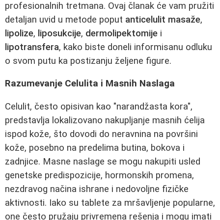
profesionalnih tretmana. Ovaj članak će vam pružiti
detaljan uvid u metode poput
anticelulit masaže
,
lipolize
,
liposukcije
,
dermolipektomije
i
lipotransfera
, kako biste doneli informisanu odluku
o svom putu ka postizanju željene figure.
Razumevanje Celulita i Masnih Naslaga
Celulit, često opisivan kao "narandžasta kora",
predstavlja lokalizovano nakupljanje masnih ćelija
ispod kože, što dovodi do neravnina na površini
kože, posebno na predelima butina, bokova i
zadnjice. Masne naslage se mogu nakupiti usled
genetske predispozicije, hormonskih promena,
nezdravog načina ishrane i nedovoljne fizičke
aktivnosti. Iako su tablete za mršavljenje popularne,
one često pružaju privremena rešenja i mogu imati