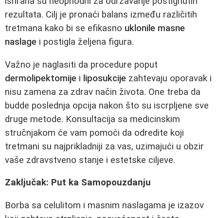
ishrana su neophodni za održavanje postignutih
rezultata. Cilj je pronaći balans između različitih
tretmana kako bi se efikasno
uklonile masne
naslage
i postigla željena figura.
Važno je naglasiti da procedure poput
dermolipektomije
i
liposukcije
zahtevaju oporavak i
nisu zamena za zdrav način života. One treba da
budde poslednja opcija nakon što su iscrpljene sve
druge metode. Konsultacija sa medicinskim
stručnjakom će vam pomoći da odredite koji
tretmani su najprikladniji za vas, uzimajući u obzir
vaše zdravstveno stanje i estetske ciljeve.
Zaključak: Put ka Samopouzdanju
Borba sa celulitom i masnim naslagama je izazov