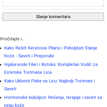
Slanje komentara
Pročitajte i...
Kako Rešiti Keratosis Pilaris i Poboljšati Stanje
Kože - Saveti i Preporuke
Hijaluronski Fileri i Botoks: Kompletan Vodič za
Estetske Tretmane Lica
Kako Ukloniti Fleke na Licu: Najbolji Tretmani i
Saveti
Hormonske bubuljice: Rešenja, terapije i saveti za
negu kože