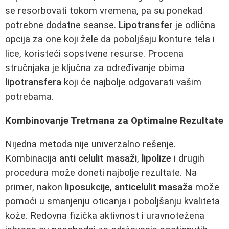
se resorbovati tokom vremena, pa su ponekad
potrebne dodatne seanse.
Lipotransfer
je odlična
opcija za one koji žele da poboljšaju konture tela i
lice, koristeći sopstvene resurse. Procena
stručnjaka je ključna za određivanje obima
lipotransfera
koji će najbolje odgovarati vašim
potrebama.
Kombinovanje Tretmana za Optimalne Rezultate
Nijedna metoda nije univerzalno rešenje.
Kombinacija
anti celulit masaži
,
lipolize
i drugih
procedura može doneti najbolje rezultate. Na
primer, nakon
liposukcije
,
anticelulit masaža
može
pomoći u smanjenju oticanja i poboljšanju kvaliteta
kože. Redovna fizička aktivnost i uravnotežena