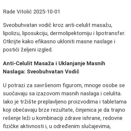
Rade Vitolić
2025-10-01
Sveobuhvatan vodič kroz anti-celulit masažu,
lipolizu, liposukciju, dermolipektomiju i lipotransfer.
Otkrijte kako efikasno ukloniti masne naslage i
postići željeni izgled.
Anti-Celulit Masaža i Uklanjanje Masnih
Naslaga: Sveobuhvatan Vodič
U potrazi za savršenom figurom, mnoge osobe se
suočavaju sa izazovom masnih naslaga i celulita.
Iako je tržište preplavljeno proizvodima i tabletama
koji obećavaju brze rezultate, činjenica je da trajno
rešenje leži u kombinaciji zdrave ishrane, redovne
fizičke aktivnosti i, u određenim slučajevima,