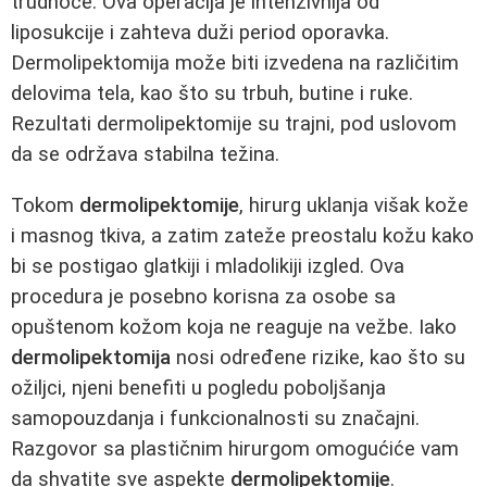
trudnoće. Ova operacija je intenzivnija od
liposukcije i zahteva duži period oporavka.
Dermolipektomija može biti izvedena na različitim
delovima tela, kao što su trbuh, butine i ruke.
Rezultati dermolipektomije su trajni, pod uslovom
da se održava stabilna težina.
Tokom
dermolipektomije
, hirurg uklanja višak kože
i masnog tkiva, a zatim zateže preostalu kožu kako
bi se postigao glatkiji i mladolikiji izgled. Ova
procedura je posebno korisna za osobe sa
opuštenom kožom koja ne reaguje na vežbe. Iako
dermolipektomija
nosi određene rizike, kao što su
ožiljci, njeni benefiti u pogledu poboljšanja
samopouzdanja i funkcionalnosti su značajni.
Razgovor sa plastičnim hirurgom omogućiće vam
da shvatite sve aspekte
dermolipektomije
.