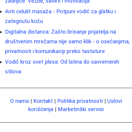
zadnjice: Vežbe, saveti i motivacija
Anti celulit masaža - Potpuni vodič za glatku i
zategnutu kožu
Digitalna distanca: Zašto brisanje prijatelja na
društvenim mrežama nije samo klik - o osećanjima,
privatnosti i komunikaciji preko tastature
Vodič kroz svet plesa: Od latina do savremenih
stilova
O nama
|
Kontakt
|
Politika privatnosti
|
Uslovi
korišćenja
|
Marketinški servisi