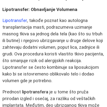
Lipotransfer: Obnavljanje Volumena
Lipotransfer
, takođe poznat kao autologna
transplantacija masti, podrazumeva uzimanje
masnog tkiva sa jednog dela tela (kao što su trbuh
ili butine) i njegovo ubrizgavanje u druge delove koji
zahtevaju dodatni volumen, poput lica, zadnjice ili
grudi. Ova procedura koristi vlastito tkivo pacijenta,
što smanjuje rizik od alergijskih reakcija.
Lipotransfer se često kombinuje sa liposukcijom
kako bi se istovremeno oblikovalo telo i dodao
volumen gde je potrebno.
Prednost
lipotransfera
je u tome što pruža
prirodan izgled i osećaj, za razliku od veštačkih
implantata. Međutim, deo ubrizganog tkiva može