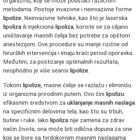
organizmu, koji se može podstaći različitim
metodama. Postoje invazivne i neinvazivne forme
lipolize
. Neinvazivne tehnike, kao što je laserska
lipoliza
ili injekciona
lipoliza
, koriste se za ciljano
uništavanje masnih ćelija bez potrebe za opštom
anestezijom. Ove procedure su manje rizične od
hirurških intervencija i imaju kraći period oporavka.
Međutim, za postizanje optimalnih rezultata,
neophodno je više seansi
lipolize
.
Tokom
lipolize
, masne ćelije se razlažu i eliminišu
iz organizma prirodnim putem. Ovo čini
lipolizu
efikasnim sredstvom za
uklanjanje masnih naslaga
na specificnim delovima tela, kao što su trbuh,
butine i ruke. Iako
lipoliza
nije zamena za zdrav
način života, ona može biti odlična dopuna za one
koji se bore sa tvrdokornim masnim naslagama.