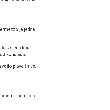
termezzo je jedna
tlu izgleda kao
 od korisnica.
vetlo plave i sive,
.
 tamno braon boja