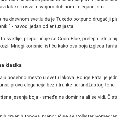
avi lak koji osvaja svojom dubinom i elegancijom.
 na dnevnom svetlu da je Tuxedo potpuno drugačiji pl
nik!" - navodi jedan od entuzijasta.
to svetlije, preporučuje se Coco Blue, prelepa letnja n
 koži. Mnogi korisnici ističu kako ova boja izgleda fant
na klasika
ju posebno mesto u svetu lakova. Rouge Fatal je jedn
ansi, prava elegancija bez i trunke narandžastog tona.
šena jesenja boja - smeđa ne dominira ali se vidi. Čista
ivnih crvenih tonova, preporučuje se Collistar Pomegran