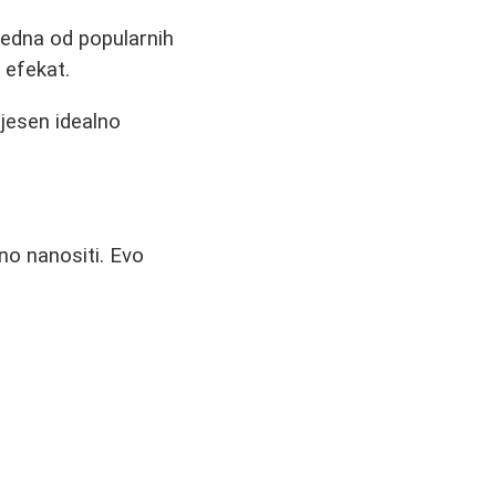
Jedna od popularnih
 efekat.
 jesen idealno
lno nanositi. Evo