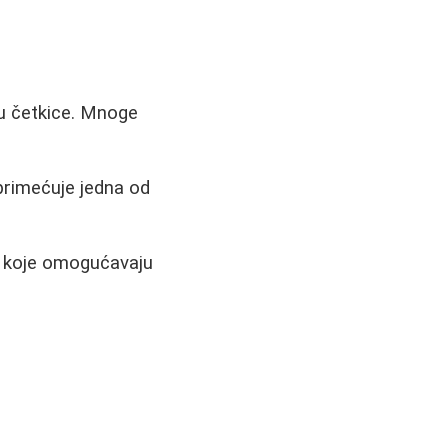
tu četkice. Mnoge
 primećuje jedna od
a koje omogućavaju