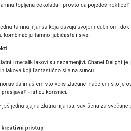
amna topljena čokolada - prosto da pojedeš noktiće!" 
 jedna tamna nijansa koja osvaja svojom dubinom, dok
u kombinaciju tamno ljubičaste i sive.
ekti
latni i metalik lakovi su nezamenjivi. Chanel Delight je
nih lakova koji fantastično sija na suncu.
 moraš da imaš em što voliš zlaćane inače em što je ov
 presijava!" - ističu korisnici.
još jedna sjajna zlatna nijansa, savršena za svečane pr
 kreativni pristup