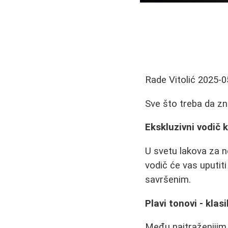
Rade Vitolić
2025-0
Sve što treba da zn
Ekskluzivni vodič 
U svetu lakova za no
vodič će vas uputiti
savršenim.
Plavi tonovi - klas
Među najtraženijim 