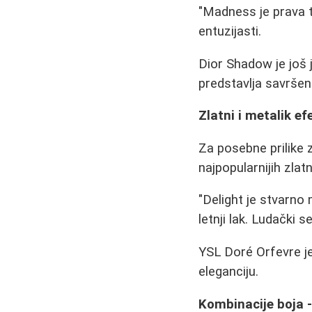
"Madness je prava t
entuzijasti.
Dior Shadow je još
predstavlja savršen
Zlatni i metalik ef
Za posebne prilike z
najpopularnijih zlat
"Delight je stvarno
letnji lak. Ludački se
YSL Doré Orfevre je 
eleganciju.
Kombinacije boja -