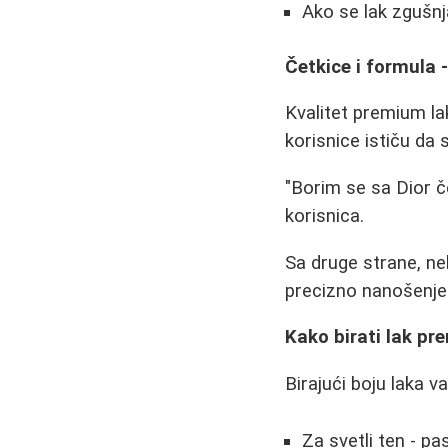
Ako se lak zgušnj
Četkice i formula -
Kvalitet premium la
korisnice ističu da
"Borim se sa Dior č
korisnica.
Sa druge strane, n
precizno nanošenje 
Kako birati lak pr
Birajući boju laka v
Za svetli ten - pa