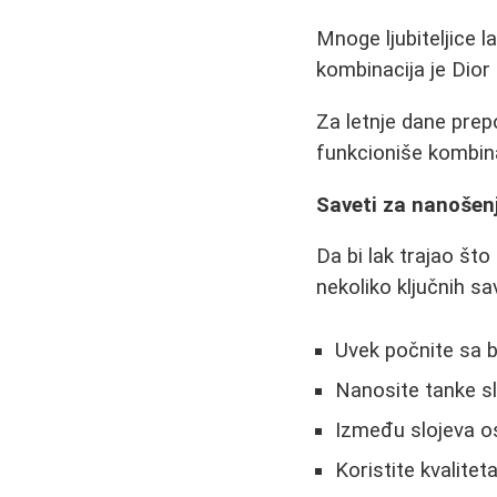
Mnoge ljubiteljice 
kombinacija je Dior
Za letnje dane prep
funkcioniše kombinac
Saveti za nanošen
Da bi lak trajao što
nekoliko ključnih sa
Uvek počnite sa b
Nanosite tanke sl
Između slojeva os
Koristite kvalitet