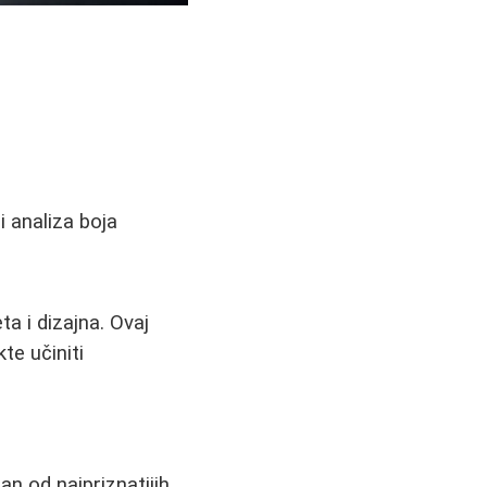
i analiza boja
ta i dizajna. Ovaj
te učiniti
n od najpriznatijih