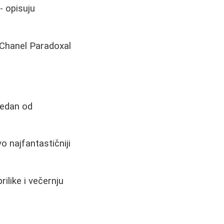
- opisuju
 Chanel Paradoxal
 jedan od
o najfantastičniji
ilike i večernju