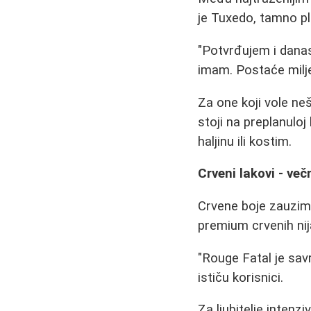
je Tuxedo, tamno pl
"Potvrđujem i danas
imam. Postaće milje
Za one koji vole neš
stoji na preplanuloj
haljinu ili kostim.
Crveni lakovi - več
Crvene boje zauzima
premium crvenih nij
"Rouge Fatal je savr
ističu korisnici.
Za ljubitelje intenz