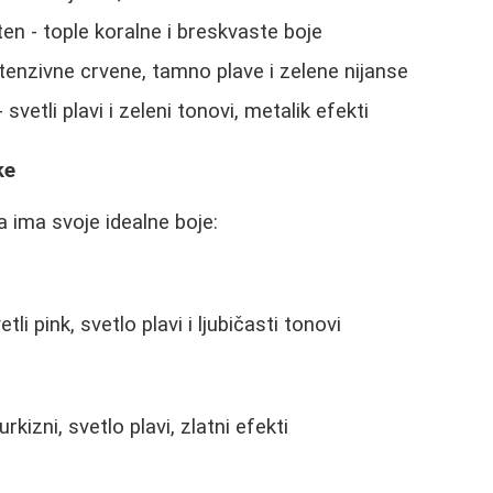
ten - tople koralne i breskvaste boje
ntenzivne crvene, tamno plave i zelene nijanse
 svetli plavi i zeleni tonovi, metalik efekti
ke
 ima svoje idealne boje:
tli pink, svetlo plavi i ljubičasti tonovi
urkizni, svetlo plavi, zlatni efekti