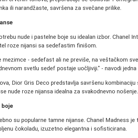
nka ili narandžaste, savršena za svečane prilike.
janse
rebu nude i pastelne boje su idealan izbor. Chanel In
tel roze nijansi sa sedefastim finišom.
 mezimce - sedefast ali ne previše, na veštačkom sve
nevnom svetlu sedef postaje uočljiviji." - navodi jedna
nova, Dior Gris Deco predstavlja savršenu kombinaciju s
se nude roze nijansa idealna za svakodnevno nošenje
 boje
sebno su popularne tamne nijanse. Chanel Madness je
ljenu čokoladu, izuzetno elegantna i sofisticirana.