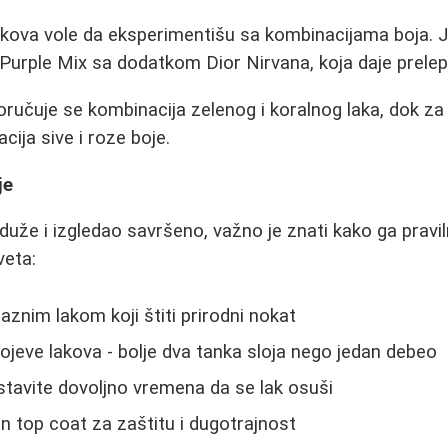
lakova vole da eksperimentišu sa kombinacijama boja. 
 Purple Mix sa dodatkom Dior Nirvana, koja daje prelep
oručuje se kombinacija zelenog i koralnog laka, dok za
ija sive i roze boje.
je
 duže i izgledao savršeno, važno je znati kako ga pravi
veta:
aznim lakom koji štiti prirodni nokat
ojeve lakova - bolje dva tanka sloja nego jedan debeo
tavite dovoljno vremena da se lak osuši
an top coat za zaštitu i dugotrajnost