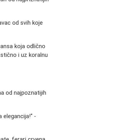
avac od svih koje
ijansa koja odlično
astično i uz koralnu
a od najpoznatijih
 elegancija!" -
ate, ferari crvena