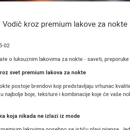
Vodič kroz premium lakove za nokte
5-02
ate o luksuznim lakovima za nokte - saveti, preporuke 
kroz svet premium lakova za nokte
kte postoje brendovi koji predstavljaju vrhunac kvalite
 u najbolje boje, teksture i kombinacije koje će vaše nok
ika koja nikada ne izlazi iz mode
premium lakovima posebno se ističu plavi nijanse. Jeda