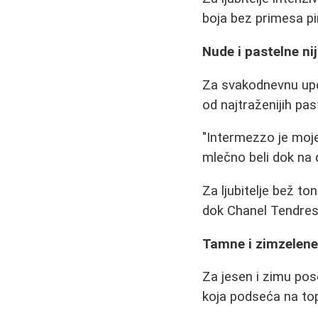
boja bez primesa pi
Nude i pastelne ni
Za svakodnevnu upot
od najtraženijih pas
"Intermezzo je moje
mlečno beli dok na d
Za ljubitelje bež to
dok Chanel Tendres
Tamne i zimzelene
Za jesen i zimu po
koja podseća na top