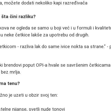
a, možete dodati nekoliko kapi razređivača
 šta čini razliku?
kova ne ogleda se samo u boji već i u formuli i kvalite
 su neke četkice lakše za upotrebu od drugih.
etkicom - razliva lak do same ivice nokta sa strane." -
eki brendovi poput OPI-a hvale se savršenim četkicam
bez mrlja.
ema tenu?
ažno je uzeti u obzir svoj ten:
stelne nijanse, svetli nude tonovi