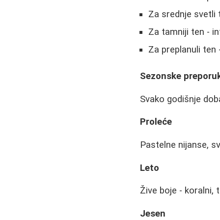
Za srednje svetli 
Za tamniji ten - i
Za preplanuli ten -
Sezonske preporu
Svako godišnje doba
Proleće
Pastelne nijanse, sve
Leto
Žive boje - koralni, t
Jesen