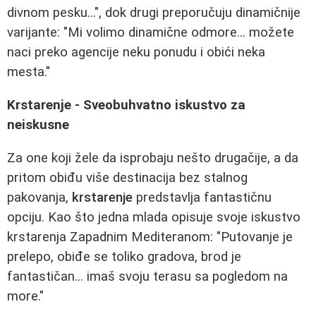
divnom pesku...", dok drugi preporučuju dinamičnije
varijante: "Mi volimo dinamične odmore... možete
naci preko agencije neku ponudu i obići neka
mesta."
Krstarenje - Sveobuhvatno iskustvo za
neiskusne
Za one koji žele da isprobaju nešto drugačije, a da
pritom obiđu više destinacija bez stalnog
pakovanja,
krstarenje
predstavlja fantastičnu
opciju. Kao što jedna mlada opisuje svoje iskustvo
krstarenja Zapadnim Mediteranom: "Putovanje je
prelepo, obiđe se toliko gradova, brod je
fantastičan... imaš svoju terasu sa pogledom na
more."