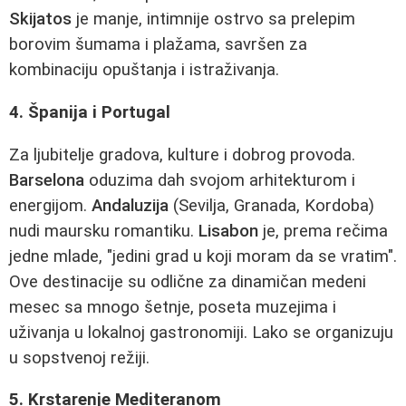
Skijatos
je manje, intimnije ostrvo sa prelepim
borovim šumama i plažama, savršen za
kombinaciju opuštanja i istraživanja.
4. Španija i Portugal
Za ljubitelje gradova, kulture i dobrog provoda.
Barselona
oduzima dah svojom arhitekturom i
energijom.
Andaluzija
(Sevilja, Granada, Kordoba)
nudi maursku romantiku.
Lisabon
je, prema rečima
jedne mlade, "jedini grad u koji moram da se vratim".
Ove destinacije su odlične za dinamičan medeni
mesec sa mnogo šetnje, poseta muzejima i
uživanja u lokalnoj gastronomiji. Lako se organizuju
u sopstvenoj režiji.
5. Krstarenje Mediteranom