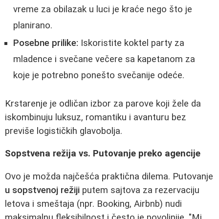
vreme za obilazak u luci je kraće nego što je
planirano.
Posebne prilike:
Iskoristite koktel party za
mladence i svečane večere sa kapetanom za
koje je potrebno ponešto svečanije odeće.
Krstarenje je odličan izbor za parove koji žele da
iskombinuju luksuz, romantiku i avanturu bez
previše logističkih glavobolja.
Sopstvena režija vs. Putovanje preko agencije
Ovo je možda najčešća praktična dilema. Putovanje
u sopstvenoj režiji
putem sajtova za rezervaciju
letova i smeštaja (npr. Booking, Airbnb) nudi
maksimalnu fleksibilnost i često je povoljnije. "Mi