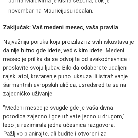
Jul na Maldivima je kišna sezona, dok je
novembar na Mauricijusu idealan.
Zaključak: Vaš medeni mesec, vaša pravila
Najvažnija poruka koja proizilazi iz svih iskustava je
da
nije bitno gde idete, već s kim idete
. Medeni
mesec je prilika da se odvojite od svakodnevnice i
proslavite svoju ljubav. Bilo da odaberete udaljeni
rajski atol, krstarenje puno luksuza ili istraživanje
šarmantnih evropskih uličica, usredsredite se na
zajedničko uživanje.
"Medeni mesec je svugde gde je vaša divna
porodica zajedno i gde uživate jedno u drugom,"
lepo je rezimirala jedna učesnica razgovora.
Pažljivo planirajte, ali budite i otvoreni za