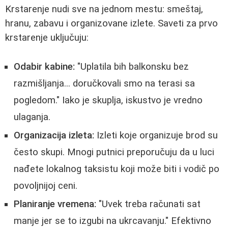
Krstarenje nudi sve na jednom mestu: smeštaj,
hranu, zabavu i organizovane izlete. Saveti za prvo
krstarenje uključuju:
Odabir kabine:
"Uplatila bih balkonsku bez
razmišljanja... doručkovali smo na terasi sa
pogledom." Iako je skuplja, iskustvo je vredno
ulaganja.
Organizacija izleta:
Izleti koje organizuje brod su
često skupi. Mnogi putnici preporučuju da u luci
nađete lokalnog taksistu koji može biti i vodič po
povoljnijoj ceni.
Planiranje vremena:
"Uvek treba računati sat
manje jer se to izgubi na ukrcavanju." Efektivno