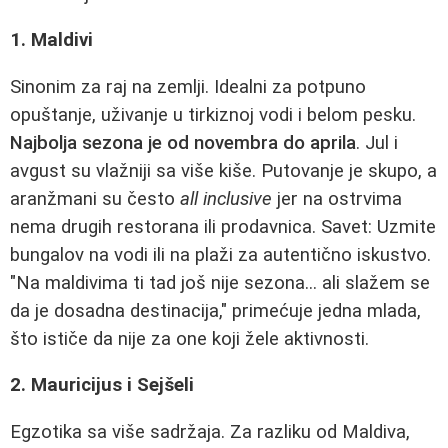
1. Maldivi
Sinonim za raj na zemlji. Idealni za potpuno
opuštanje, uživanje u tirkiznoj vodi i belom pesku.
Najbolja sezona je od novembra do aprila
. Jul i
avgust su vlažniji sa više kiše. Putovanje je skupo, a
aranžmani su često
all inclusive
jer na ostrvima
nema drugih restorana ili prodavnica. Savet: Uzmite
bungalov na vodi ili na plaži za autentično iskustvo.
"Na maldivima ti tad još nije sezona... ali slažem se
da je dosadna destinacija," primećuje jedna mlada,
što ističe da nije za one koji žele aktivnosti.
2. Mauricijus i Sejšeli
Egzotika sa više sadržaja. Za razliku od Maldiva,