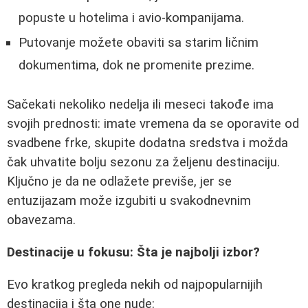
popuste u hotelima i avio-kompanijama.
Putovanje možete obaviti sa starim ličnim
dokumentima, dok ne promenite prezime.
Sačekati nekoliko nedelja ili meseci takođe ima
svojih prednosti: imate vremena da se oporavite od
svadbene frke, skupite dodatna sredstva i možda
čak uhvatite bolju sezonu za željenu destinaciju.
Ključno je da ne odlažete previše, jer se
entuzijazam može izgubiti u svakodnevnim
obavezama.
Destinacije u fokusu: Šta je najbolji izbor?
Evo kratkog pregleda nekih od najpopularnijih
destinacija i šta one nude: