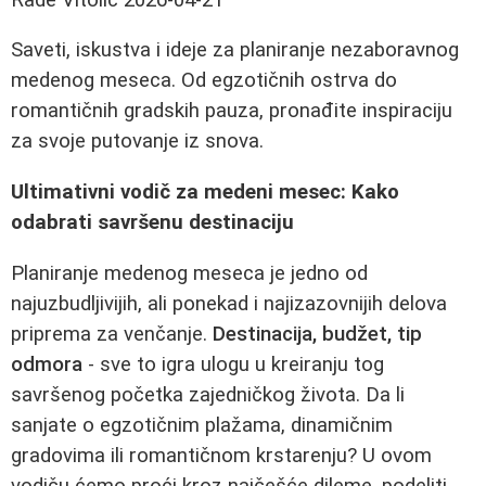
Saveti, iskustva i ideje za planiranje nezaboravnog
medenog meseca. Od egzotičnih ostrva do
romantičnih gradskih pauza, pronađite inspiraciju
za svoje putovanje iz snova.
Ultimativni vodič za medeni mesec: Kako
odabrati savršenu destinaciju
Planiranje medenog meseca je jedno od
najuzbudljivijih, ali ponekad i najizazovnijih delova
priprema za venčanje.
Destinacija, budžet, tip
odmora
- sve to igra ulogu u kreiranju tog
savršenog početka zajedničkog života. Da li
sanjate o egzotičnim plažama, dinamičnim
gradovima ili romantičnom krstarenju? U ovom
vodiču ćemo proći kroz najčešće dileme, podeliti