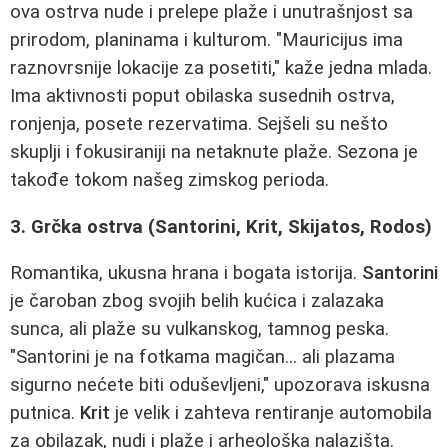
ova ostrva nude i prelepe plaže i unutrašnjost sa
prirodom, planinama i kulturom. "Mauricijus ima
raznovrsnije lokacije za posetiti," kaže jedna mlada.
Ima aktivnosti poput obilaska susednih ostrva,
ronjenja, posete rezervatima. Sejšeli su nešto
skuplji i fokusiraniji na netaknute plaže. Sezona je
takođe tokom našeg zimskog perioda.
3. Grčka ostrva (Santorini, Krit, Skijatos, Rodos)
Romantika, ukusna hrana i bogata istorija.
Santorini
je čaroban zbog svojih belih kućica i zalazaka
sunca, ali plaže su vulkanskog, tamnog peska.
"Santorini je na fotkama magičan... ali plazama
sigurno nećete biti oduševljeni," upozorava iskusna
putnica.
Krit
je velik i zahteva rentiranje automobila
za obilazak, nudi i plaže i arheološka nalazišta.