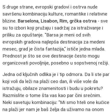
S druge strane, evropski gradovi i ostrva nude
savršenu kombinaciju kulture, romantike i relativne
blizine.
Barselona, Lisabon, Rim, grčka ostrva
- sve
su to izbori koji pružaju i sadržaj za istraživanje i
priliku za opuštanje. "Barsa je meni od svih
evropskih gradova najlepša destinacija za medeni
mesec, grad je čista fantazija," ističe jedna mlada.
Prednost je što se ove destinacije često mogu
organizovati povoljnije, posebno u sopstvenoj režiji.
Jedna od ključnih odlika je i tip odmora. Da li ste par
koji voli da leži na plaži ceo dan, ili više vole da
istražuju, obilaze znamenitosti i budu u pokretu?
Razmislite o tome šta vas kao par čini srećnim.
Neki savetuju kombinaciju: "Mi smo hteli one kućice
na plaži jer nam je baš želja da uživamo na onom