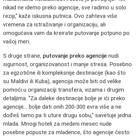
nikad ne idemo preko agencije, sve radimo u solo
reziji," kaže iskusna putnica. Ovo zahteva više
vremena za istraživanje i organizaciju, ali
omogućava vam da kreirate putovanje potpuno po
vašoj meri.
S druge strane,
putovanje preko agencije
nudi
sigurnost, organizovanost i manje stresa. Posebno
za egzotične ili kompleksnije destinacije (kao što
su Maldivi ili Kuba), agencija može biti od velike
pomoći u organizaciji transfera, vizama i drugim
detaljima. "Za daleke destinacije bolje je ići preko
agencije... bolje dati onih 200-300 evra više a ne
dođeš tamo pa ti uture drugu sobu," savetuje jedna
mlada. Mnogi hoteli za medeni mesec nude
posebne popuste za mladence, što agencije često