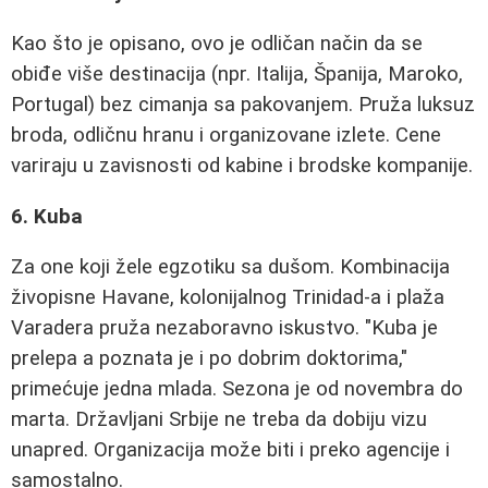
Kao što je opisano, ovo je odličan način da se
obiđe više destinacija (npr. Italija, Španija, Maroko,
Portugal) bez cimanja sa pakovanjem. Pruža luksuz
broda, odličnu hranu i organizovane izlete. Cene
variraju u zavisnosti od kabine i brodske kompanije.
6. Kuba
Za one koji žele egzotiku sa dušom. Kombinacija
živopisne Havane, kolonijalnog Trinidad-a i plaža
Varadera pruža nezaboravno iskustvo. "Kuba je
prelepa a poznata je i po dobrim doktorima,"
primećuje jedna mlada. Sezona je od novembra do
marta. Državljani Srbije ne treba da dobiju vizu
unapred. Organizacija može biti i preko agencije i
samostalno.