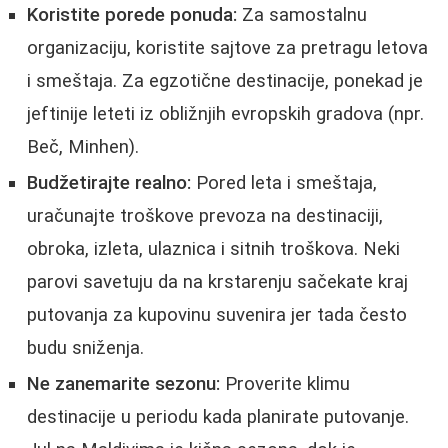
Koristite porede ponuda:
Za samostalnu
organizaciju, koristite sajtove za pretragu letova
i smeštaja. Za egzotične destinacije, ponekad je
jeftinije leteti iz obližnjih evropskih gradova (npr.
Beč, Minhen).
Budžetirajte realno:
Pored leta i smeštaja,
uračunajte troškove prevoza na destinaciji,
obroka, izleta, ulaznica i sitnih troškova. Neki
parovi savetuju da na krstarenju sačekate kraj
putovanja za kupovinu suvenira jer tada često
budu sniženja.
Ne zanemarite sezonu:
Proverite klimu
destinacije u periodu kada planirate putovanje.