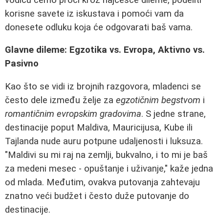
korisne savete iz iskustava i pomoći vam da
donesete odluku koja će odgovarati baš vama.
Glavne dileme: Egzotika vs. Evropa, Aktivno vs.
Pasivno
Kao što se vidi iz brojnih razgovora, mladenci se
često dele između želje za
egzotičnim begstvom
i
romantičnim evropskim gradovima
. S jedne strane,
destinacije poput Maldiva, Mauricijusa, Kube ili
Tajlanda nude auru potpune udaljenosti i luksuza.
"Maldivi su mi raj na zemlji, bukvalno, i to mi je baš
za medeni mesec - opuštanje i uživanje," kaže jedna
od mlada. Međutim, ovakva putovanja zahtevaju
znatno veći budžet i često duže putovanje do
destinacije.