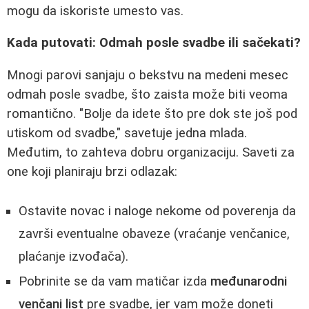
mogu da iskoriste umesto vas.
Kada putovati: Odmah posle svadbe ili sačekati?
Mnogi parovi sanjaju o bekstvu na medeni mesec
odmah posle svadbe, što zaista može biti veoma
romantično. "Bolje da idete što pre dok ste još pod
utiskom od svadbe," savetuje jedna mlada.
Međutim, to zahteva dobru organizaciju. Saveti za
one koji planiraju brzi odlazak:
Ostavite novac i naloge nekome od poverenja da
završi eventualne obaveze (vraćanje venčanice,
plaćanje izvođača).
Pobrinite se da vam matičar izda
međunarodni
venčani list
pre svadbe, jer vam može doneti