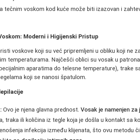
 tečnim voskom kod kuće može biti izazovan i zahtev
Voskom: Moderni i Higijenski Pristup
risti voskove koji su već pripremljeni u obliku koji ne
im temperaturama. Najčešći oblici su vosak u patrona
pecijalnim aparatima do telesne temperature), trake s
tegelama koji se nanosi špatulom.
epilacije
:
Ovo je njena glavna prednost.
Vosak je namenjen za 
a, traka ili količina iz tegle koja je došla u kontakt sa
prenošenja infekcija između klijenata, što ovu metodu 