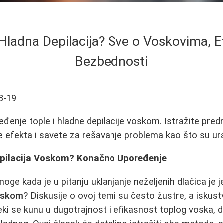
i Hladna Depilacija? Sve o Voskovima, E
Bezbednosti
3-19
enje tople i hladne depilacije voskom. Istražite pred
e efekta i savete za rešavanje problema kao što su ura
Depilacija Voskom? Konačno Upoređenje
noge kada je u pitanju uklanjanje neželjenih dlačica je
voskom
? Diskusije o ovoj temi su često žustre, a iskust
i se kunu u dugotrajnost i efikasnost toplog voska, do