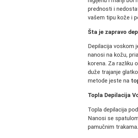
higijenu i manji bol
prednosti i nedost
vašem tipu kože i 
Šta je zapravo dep
Depilacija voskom j
nanosi na kožu, pria
korena. Za razliku 
duže trajanje glatko
metode jeste na
to
Topla Depilacija V
Topla depilacija po
Nanosi se spatulom 
pamučnim trakama