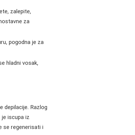
te, zalepite,
dnostavne za
u, pogodna je za
e hladni vosak,
 depilacije. Razlog
je iscupa iz
 se regenerisati i