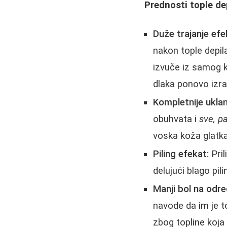
Prednosti tople de
Duže trajanje efe
nakon tople depil
izvuče iz samog k
dlaka ponovo izra
Kompletnije uklan
obuhvata i
sve, pa
voska koža glatka
Piling efekat:
Pril
delujući blago pil
Manji bol na odr
navode da im je t
zbog topline koja