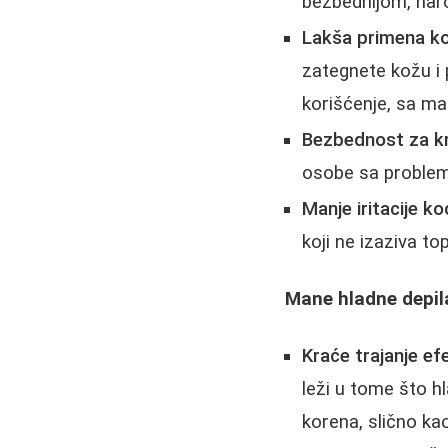
bezbednijom, nar
Lakša primena ko
zategnete kožu i
korišćenje, sa ma
Bezbednost za k
osobe sa problem
Manje iritacije ko
koji ne izaziva to
Mane hladne depil
Kraće trajanje ef
leži u tome što 
korena, slično ka