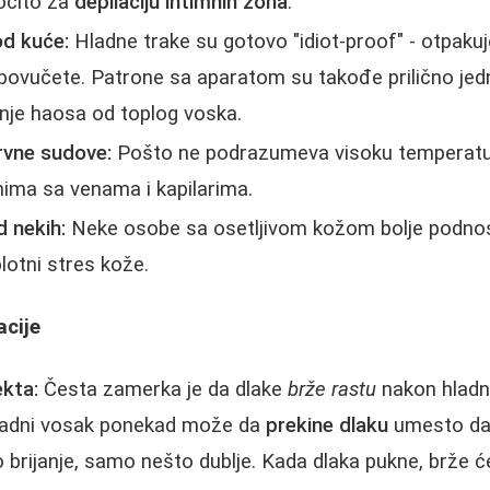
očito za
depilaciju intimnih zona
.
d kuće:
Hladne trake su gotovo "idiot-proof" - otpakuje
 povučete. Patrone sa aparatom su takođe prilično je
nje haosa od toplog voska.
rvne sudove:
Pošto ne podrazumeva visoku temperatur
ima sa venama i kapilarima.
d nekih:
Neke osobe sa osetljivom kožom bolje podnos
plotni stres kože.
acije
ekta:
Česta zamerka je da dlake
brže rastu
nakon hladne
hladni vosak ponekad može da
prekine dlaku
umesto da 
o brijanje, samo nešto dublje. Kada dlaka pukne, brže će