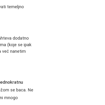
ati temeljno
 zahteva dodatno
ma (koje se ipak
a već nanetim
jednokratnu
 kožom se baca. Ne
čini mnogo