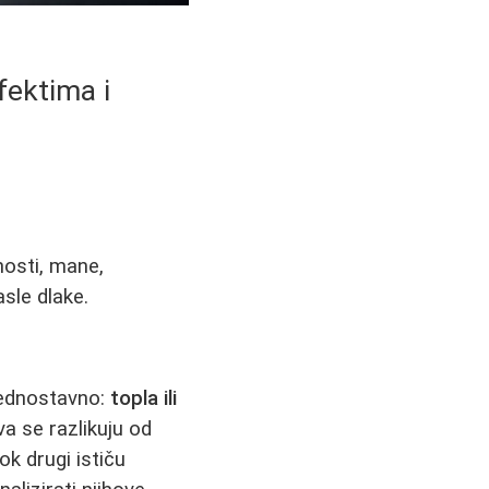
fektima i
nosti, mane,
sle dlake.
 jednostavno:
topla ili
va se razlikuju od
k drugi ističu