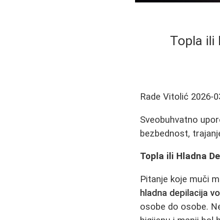
Topla il
Rade Vitolić
2026-0
Sveobuhvatno upoređ
bezbednost, trajanj
Topla ili Hladna 
Pitanje koje muči m
hladna depilacija 
osobe do osobe. Nek