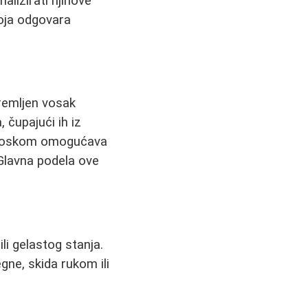
nalizirati njihove
oja odgovara
premljen vosak
 čupajući ih iz
ja voskom omogućava
 Glavna podela ove
li gelastog stanja.
gne, skida rukom ili