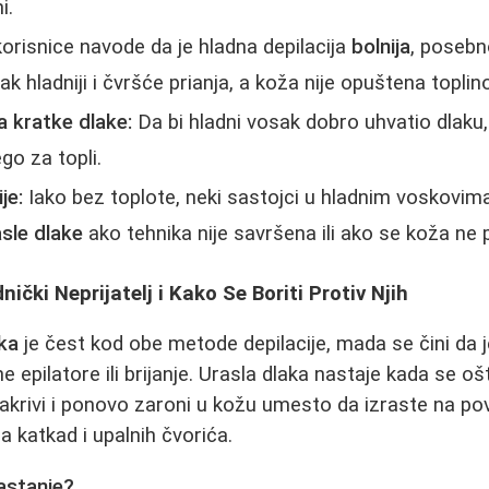
i.
risnice navode da je hladna depilacija
bolnija
, posebn
ak hladniji i čvršće prianja, a koža nije opuštena topli
a kratke dlake:
Da bi hladni vosak dobro uhvatio dlaku
go za topli.
je:
Iako bez toplote, neki sastojci u hladnim voskovim
asle dlake
ako tehnika nije savršena ili ako se koža ne
nički Neprijatelj i Kako Se Boriti Protiv Njih
aka
je čest kod obe metode depilacije, mada se čini da je
ne epilatore ili brijanje. Urasla dlaka nastaje kada se oš
akrivi i ponovo zaroni u kožu umesto da izraste na pov
 a katkad i upalnih čvorića.
astanje?