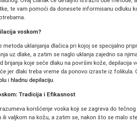
 hladnog. Ovaj članak će detaljno istražiti obe metode, a
atke, te vam pomoći da donesete informisanu odluku k
potrebama.
ilacija voskom?
e metoda uklanjanja dlačica pri kojoj se specijalno pri
nja uz dlake, a zatim se naglo uklanja zajedno sa njima,
od brijanja koje seče dlaku na površini kože, depilaci
će jer dlaki treba vreme da ponovo izraste iz folikula.
plu
i
hladnu depilaciju
.
oskom: Tradicija i Efikasnost
drazumeva korišćenje voska koji se zagreva do tečnog i
ili valjkom na kožu, a zatim se, nakon što se malo ste
.