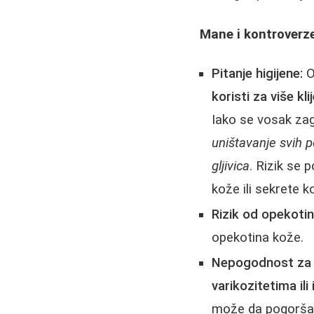
Mane i kontroverze
Pitanje higijene:
O
koristi za više kl
Iako se vosak zag
uništavanje svih p
gljivica
. Rizik se 
kože ili sekrete k
Rizik od opekotin
opekotina kože.
Nepogodnost za 
varikozitetima il
može da pogorša 