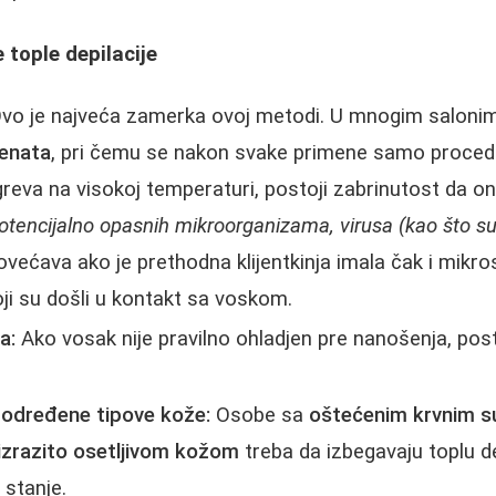
 tople depilacije
vo je najveća zamerka ovoj metodi. U mnogim saloni
ijenata
, pri čemu se nakon svake primene samo procedi
reva na visokoj temperaturi, postoji zabrinutost da o
otencijalno opasnih mikroorganizama, virusa (kao što su HP
povećava ako je prethodna klijentkinja imala čak i mik
oji su došli u kontakt sa voskom.
a:
Ako vosak nije pravilno ohladjen pre nanošenja, pos
određene tipove kože:
Osobe sa
oštećenim krvnim s
i izrazito osetljivom kožom
treba da izbegavaju toplu de
stanje.