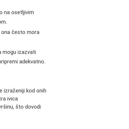
o na osetljivim
nom.
, ona često mora
a mogu izazvati
 pripremi adekvatno.
 izraženiji kod onih
tra ivica
ršinu, što dovodi