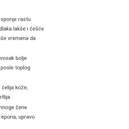
sporije rastu
dlaka lakše i češće
više vremena da
 vosak bolje
 posle toplog
 ćelija kože,
lija.
, mnoge žene
prepona, upravo