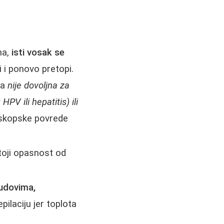
ma,
isti vosak se
 i ponovo pretopi.
na
nije dovoljna za
V ili hepatitis) ili
roskopske povrede
toji opasnost od
udovima,
pilaciju jer toplota