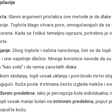
pilacije
kta:
Glavni argument pristalica ove metode je da dlake 
acije. Toplota blago otvara pore, omogućavajući da se 
orena. Kada se folikul temeljno isprazni, potrebno je 
ste.
janje:
Zbog toplote i načina nanošenja, čini se da topli
 i one najsitnije dlačice
. Mnoge korisnice navode da su
 "kao svila" i da nema zaostalih dlaka.
ikom skidanja, topli vosak uklanja i površinski mrtvi sloj
ingujući. Koža posle tretmana često izgleda mekša i svet
eđenim predelima:
Iako je percepcija bola individualna
opli vosak manje bolan na
intimnim predelima
, poput 
 opušta kožu.