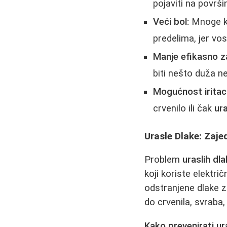
pojaviti na površin
Veći bol:
Mnoge ko
predelima, jer vos
Manje efikasno z
biti nešto duža ne
Mogućnost iritaci
crvenilo ili čak
ur
Urasle Dlake: Zajed
Problem
uraslih dl
koji koriste električ
odstranjene dlake z
do crvenila, svraba,
Kako prevenirati ur