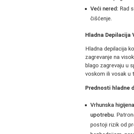
Veći nered:
Rad sa
čišćenje.
Hladna Depilacija 
Hladna depilacija ko
zagrevanje na visok
blago zagrevaju u s
voskom ili vosak u 
Prednosti hladne d
Vrhunska higijena
upotrebu
. Patron
postoji rizik od 