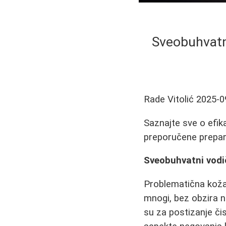
Sveobuhvatn
Rade Vitolić
2025-0
Saznajte sve o efik
preporučene prepara
Sveobuhvatni vodi
Problematična koža
mnogi, bez obzira n
su za postizanje čis