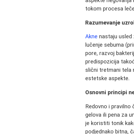
aspekte negovanja k
tokom procesa leče
Razumevanje uzro
Akne
nastaju usled z
lučenje sebuma (pri
pore, razvoj bakter
predispozicija tako
slični tretmani tel
estetske aspekte.
Osnovni principi 
Redovno i pravilno 
gelova ili pena za 
je koristiti tonik ka
podjednako bitna, 