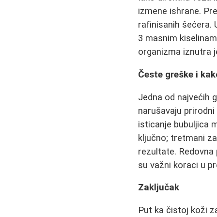
izmene ishrane. Pr
rafinisanih šećera.
3 masnim kiselinam
organizma iznutra 
Česte greške i kako
Jedna od najvećih gr
narušavaju prirodni
isticanje bubuljica 
ključno; tretmani z
rezultate. Redovna 
su važni koraci u pr
Zaključak
Put ka čistoj koži 