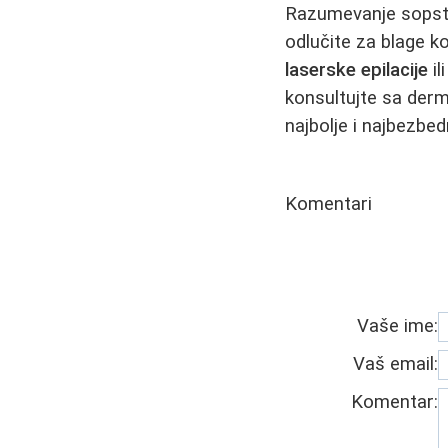
Razumevanje sopstve
odlučite za blage k
laserske epilacije
il
konsultujte sa derm
najbolje i najbezbed
Komentari
Vaše ime:
Vaš email:
Komentar: