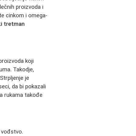
ečnih proizvoda i
ate cinkom i omega-
ki tretman
proizvoda koji
buma. Takodje,
Strpljenje je
eci, da bi pokazali
ica rukama takođe
o vođstvo.