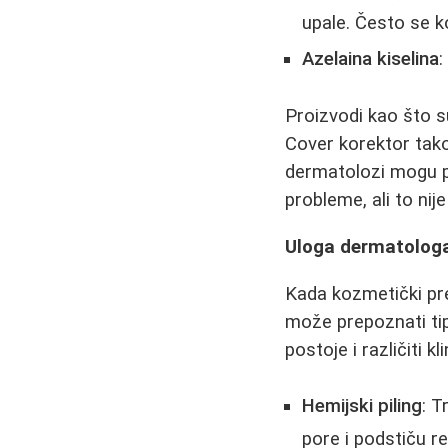
upale. Često se 
Azelaina kiselina
:
Proizvodi kao što s
Cover korektor tako
dermatolozi mogu pr
probleme, ali to ni
Uloga dermatologa
Kada kozmetički pre
može prepoznati tip 
postoje i različiti kl
Hemijski piling
: 
pore i podstiču r