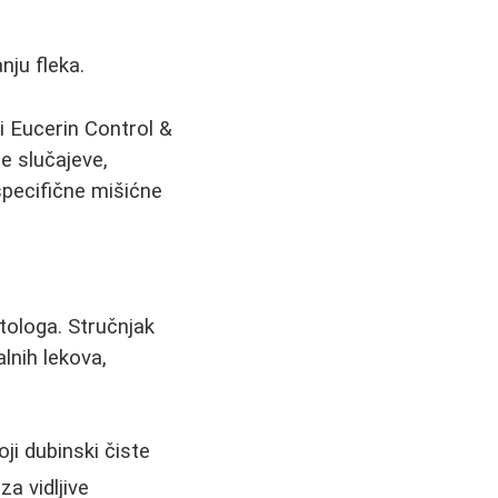
nju fleka.
i Eucerin Control &
e slučajeve,
pecifične mišićne
tologa. Stručnjak
alnih lekova,
oji dubinski čiste
a vidljive