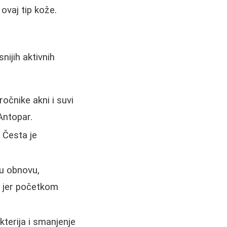
ovaj tip kože.
nijih aktivnih
ročnike akni i suvi
Antopar.
. Česta je
ku obnovu,
, jer početkom
kterija i smanjenje