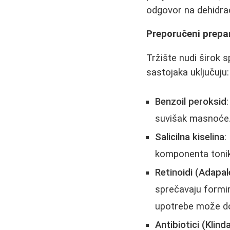
odgovor na dehidrac
Preporučeni prepa
Tržište nudi širok s
sastojaka uključuju:
Benzoil peroksid
suvišak masnoće.
Salicilna kiselina
:
komponenta tonika
Retinoidi (Adapal
sprečavaju formir
upotrebe može do
Antibiotici (Klind