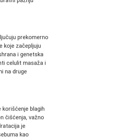
bratiti pažnju
uključuju prekomerno
 koje začepljuju
ishrana i genetska
ti celulit masaža i
ni na druge
 korišćenje blagih
on čišćenja, važno
ratacija je
 sebuma kao