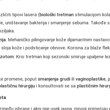
zličiti tipovi lasera (
biološki tretman
stimulacijom kola
e, uništavanje bakterija i smanjenje sebuma. Takođe s
oziljaka.
ija
: Mehaničko pilingovanje kože dijamantnim nastavcim
 sloja kože i podsticanje obnove. Korisna za blaže flek
 azotom
: Krio tretman koji sezonski smiruje upaljene lezi
ske promene, poput
smanjenja grudi
ili
vaginoplastike
, 
plastičnu hirurgiju
i konsultovati se sa
plastičnim hiru
ota
između ishrane i akni nije uvek jasna, mnogi primećuju