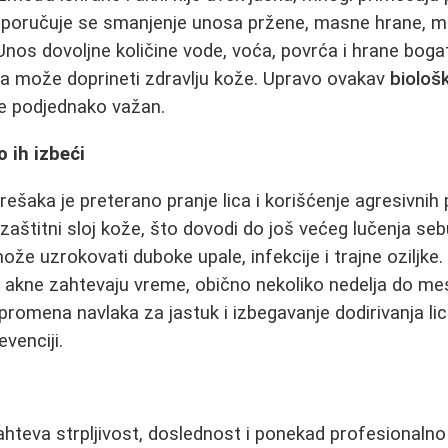
eporučuje se smanjenje unosa pržene, masne hrane, ml
 Unos dovoljne količine vode, voća, povrća i hrane bog
a može doprineti zdravlju kože. Upravo ovakav
biološ
je podjednako važan.
 ih izbeći
ešaka je preterano pranje lica i korišćenje agresivnih 
 zaštitni sloj kože, što dovodi do još većeg lučenja se
može uzrokovati duboke upale, infekcije i trajne oziljke. 
a akne zahtevaju vreme, obično nekoliko nedelja do mes
promena navlaka za jastuk i izbegavanje dodirivanja l
evenciji.
zahteva strpljivost, doslednost i ponekad profesionaln