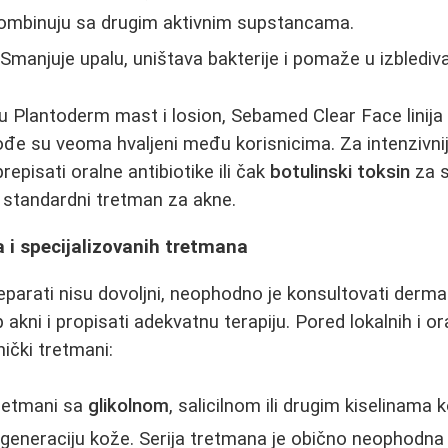
kombinuju sa drugim aktivnim supstancama.
 Smanjuje upalu, uništava bakterije i pomaže u izblediva
u Plantoderm mast i losion, Sebamed Clear Face linija 
đe su veoma hvaljeni među korisnicima. Za intenzivnij
episati oralne antibiotike ili čak
botulinski toksin
za s
je standardni tretman za akne.
 i specijalizovanih tretmana
parati nisu dovoljni, neophodno je konsultovati derma
akni i propisati adekvatnu terapiju. Pored lokalnih i or
inički tretmani:
Tretmani sa
glikolnom
, salicilnom ili drugim kiselinama k
egeneraciju kože. Serija tretmana je obično neophodna z