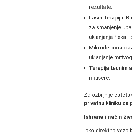
rezultate.
Laser terapija
: Ra
za smanjenje upal
uklanjanje fleka i 
Mikrodermoabraz
uklanjanje mrtvog
Terapija tecnim
mitisere.
Za ozbiljnije estet
privatnu kliniku za 
Ishrana i način živ
Iako direktna veza 