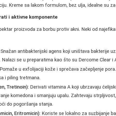
iju. Kreme sa lakom formulom, bez ulja, idealne su za 
rati i aktivne komponente
pektar proizvoda za borbu protiv akni. Neki od najefikas
: Snažan antibakterijski agens koji uništava bakterije uz
 Nalazi se u preparatima kao što su Dercome Clear i 
 Pomaže u exfolijaciji kože i sprečava začepljenje pora
 i piling tretmana.
en, Tretinoin)
: Derivati vitamina A koji ubrzavaju ćelijs
anje komedona i smanjuju upalu. Zahtevaju strpljivost
ći do pogoršanja stanja.
amicin, Eritromicin)
: Koriste se lokalno za suzbijanje ba