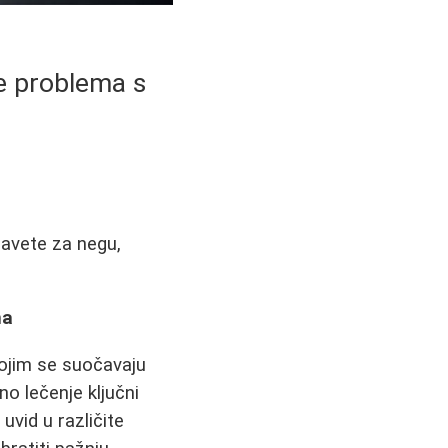
e problema s
savete za negu,
ma
ojim se suočavaju
o lečenje ključni
uvid u različite