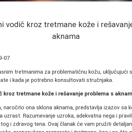
i vodič kroz tretmane kože i rešavanj
aknama
9-07
asnim tretmanima za problematičnu kožu, uključujući 
te i kada je potrebno konsultovati stručnjaka.
č kroz tretmane kože i rešavanje problema s akna
, naročito ona sklona aknama, predstavlja izazov sa k
a uzrast. Razumevanje uzroka, adekvatna nega i praviln
tog i zdravog tena. Ovaj članak će vam pružiti detaljan 