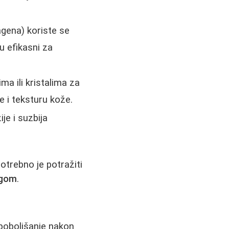
gena) koriste se
u efikasni za
a ili kristalima za
e i teksturu kože.
je i suzbija
potrebno je potražiti
rgom
.
 poboljšanje nakon