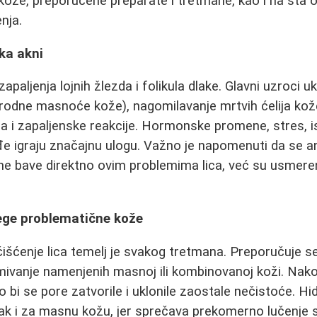
ože, preporučene preparate i tretmane, kao i na šta o
nja.
ka akni
apaljenja lojnih žlezda i folikula dlake. Glavni uzroci 
rodne masnoće kože), nagomilavanje mrtvih ćelija kože
ija i zapaljenske reakcije. Hormonske promene, stres, 
đe igraju značajnu ulogu. Važno je napomenuti da se an
a ne bave direktno ovim problemima lica, već su usmere
nege problematične kože
čišćenje lica temelj je svakog tretmana. Preporučuje se
umivanje namenjenih masnoj ili kombinovanoj koži. Nak
ko bi se pore zatvorile i uklonile zaostale nečistoće. Hid
čak i za masnu kožu, jer sprečava prekomerno lučenje