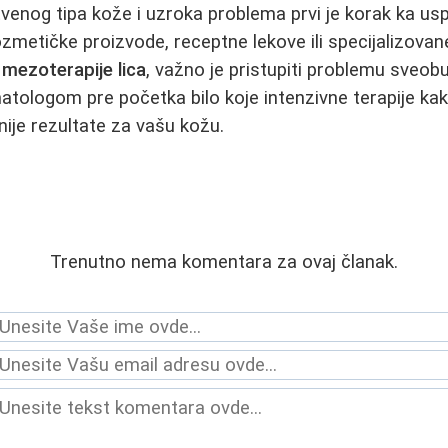
nog tipa kože i uzroka problema prvi je korak ka usp
ozmetičke proizvode, receptne lekove ili specijalizova
i
mezoterapije lica
, važno je pristupiti problemu sveob
atologom pre početka bilo koje intenzivne terapije kak
nije rezultate za vašu kožu.
Trenutno nema komentara za ovaj članak.