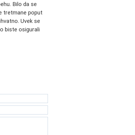
ehu. Bilo da se
ne tretmane poput
uhvatno. Uvek se
o biste osigurali