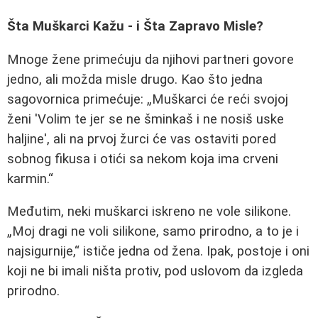
Šta Muškarci Kažu - i Šta Zapravo Misle?
Mnoge žene primećuju da njihovi partneri govore
jedno, ali možda misle drugo. Kao što jedna
sagovornica primećuje:
Muškarci će reći svojoj
ženi 'Volim te jer se ne šminkaš i ne nosiš uske
haljine', ali na prvoj žurci će vas ostaviti pored
sobnog fikusa i otići sa nekom koja ima crveni
karmin.
Međutim, neki muškarci iskreno ne vole silikone.
Moj dragi ne voli silikone, samo prirodno, a to je i
najsigurnije,
ističe jedna od žena. Ipak, postoje i oni
koji ne bi imali ništa protiv, pod uslovom da izgleda
prirodno.