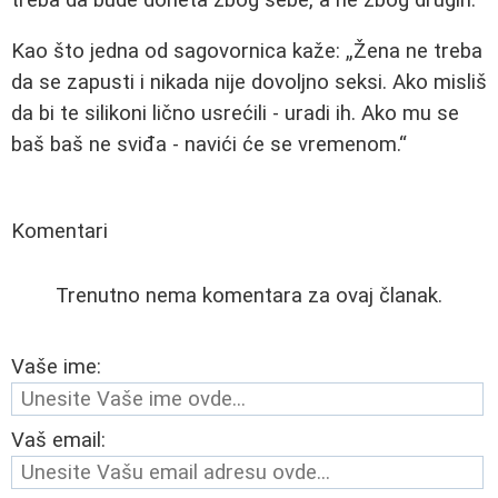
Kao što jedna od sagovornica kaže:
Žena ne treba
da se zapusti i nikada nije dovoljno seksi. Ako misliš
da bi te silikoni lično usrećili - uradi ih. Ako mu se
baš baš ne sviđa - navići će se vremenom.
Komentari
Trenutno nema komentara za ovaj članak.
Vaše ime:
Vaš email: