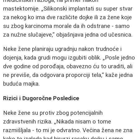
mastektomije.
Silikonski implantati su super stvar
za nekog ko ima dve različite dojke ili za žene koje
su zbog karcinoma morale da ih odstrane - samo
za nužne slučajeve,
objašnjava jedna od učesnica.
Neke žene planiraju ugradnju nakon trudnoće i
dojenja, kada grudi mogu izgubiti oblik.
Posle jedno
dve godine od porođaja, obavezno ću to uraditi, ali
ne previše, da odgovara proporciji tela,
kaže jedna
buduća majka.
Rizici i Dugoročne Posledice
Neke žene su protiv zbog potencijalnih
zdravstvenih rizika.
Nikada nisam o tome
razmišljala - to mi je odvratno. Većina žena ne zna
kako to izgleda kad hirurzi raseku dojku i samo