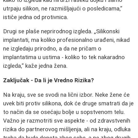
utrpaju silikon, ne razmišljajući o posledicama,
ističe jedna od protivnica.
Drugi se plaše neprirodnog izgleda.
Silikonski
implantati, ma koliko profesionalno urađeni, nikad
ne izgledaju prirodno, a da ne pričam o
implantatima u ustima - koliko to tek nakaradno
izgleda,
kaže jedna žena.
Zaključak - Da li je Vredno Rizika?
Na kraju, sve se svodi na lični izbor. Neke žene će
uvek biti protiv silikona, dok će druge smatrati da je
to način da se osećaju bolje u sopstvenom telu.
Važno je razmotriti sve aspekte - od zdravstvenih
rizika do partnerovog mišljenja, ali na kraju, odluka
treba da bude doneta zbog sebe, a ne zbog drugih.