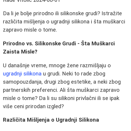
Da li je bolje prirodno ili silikonske grudi? Istražite
različita mišljenja o ugradnji silikona i šta muškarci
zapravo misle o tome.
Prirodno vs. Silikonske Grudi - Šta Muškarci
Zaista Misle?
U današnje vreme, mnoge žene razmišljaju o
ugradnji silikona
u grudi. Neki to rade zbog
samopouzdanja, drugi zbog estetike, a neki zbog
partnerskih preferenci. Ali šta muškarci zapravo
misle o tome? Da li su silikoni privlačni ili se ipak
više ceni prirodan izgled?
Različita Mišljenja o Ugradnji Silikona