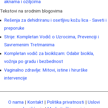
aknama i ožiljcima
Tekstovi na srodnim blogovima
Rešenja za dehidriranu i osetljivu kožu lica - Saveti i
preporuke
Strije: Kompletan Vodič o Uzrocima, Prevenciji i
Savremenim Tretmanima
Kompletan vodič za biciklizam: Odabir bicikla,
vožnja po gradu i bezbednost
Vaginalno zdravlje: Mitovi, istine i hirurške
intervencije
O nama
|
Kontakt
|
Politika privatnosti
|
Uslovi