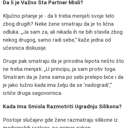
Da li je Važno Šta Partner Misli?
Ključno pitanje je - da li treba menjati svoje telo
zbog drugih? Neke žene smatraju da je to lična
odluka.
Ja sam za, ali nikada ih ne bih stavila zbog
nekog drugog, samo radi sebe,
kaže jedna od
učesnica diskusije.
Druge pak smatraju da je prirodna lepota nešto što
ne treba menjati.
U principu, ja sam protiv toga.
Smatram da je žena sama po sebi prelepo biće i da
je jako tužno kada ima želju da se 'nadogradi',
ističe druga sagovornica.
Kada Ima Smisla Razmotriti Ugradnju Silikona?
Postoje slučajevi gde žene razmatraju silikone iz
medicinskih razloga, na primer nakon