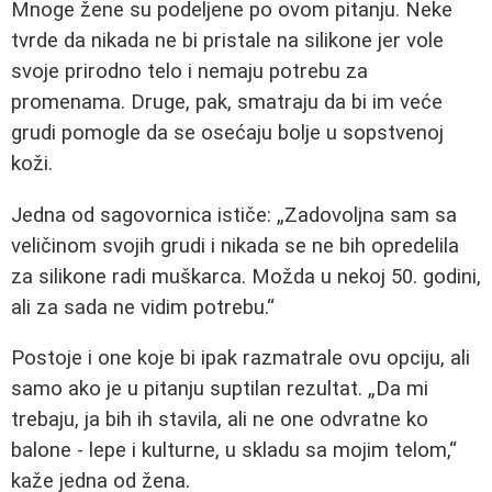
Mnoge žene su podeljene po ovom pitanju. Neke
tvrde da nikada ne bi pristale na silikone jer vole
svoje prirodno telo i nemaju potrebu za
promenama. Druge, pak, smatraju da bi im veće
grudi pomogle da se osećaju bolje u sopstvenoj
koži.
Jedna od sagovornica ističe:
Zadovoljna sam sa
veličinom svojih grudi i nikada se ne bih opredelila
za silikone radi muškarca. Možda u nekoj 50. godini,
ali za sada ne vidim potrebu.
Postoje i one koje bi ipak razmatrale ovu opciju, ali
samo ako je u pitanju suptilan rezultat.
Da mi
trebaju, ja bih ih stavila, ali ne one odvratne ko
balone - lepe i kulturne, u skladu sa mojim telom,
kaže jedna od žena.