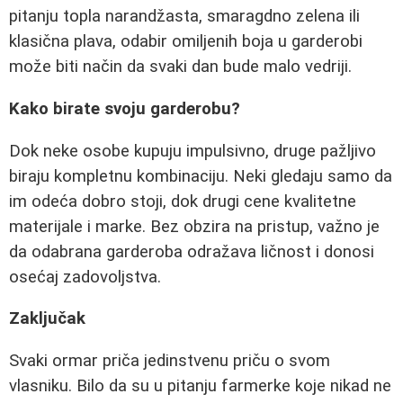
pitanju topla narandžasta, smaragdno zelena ili
klasična plava, odabir omiljenih boja u garderobi
može biti način da svaki dan bude malo vedriji.
Kako birate svoju garderobu?
Dok neke osobe kupuju impulsivno, druge pažljivo
biraju kompletnu kombinaciju. Neki gledaju samo da
im odeća dobro stoji, dok drugi cene kvalitetne
materijale i marke. Bez obzira na pristup, važno je
da odabrana garderoba odražava ličnost i donosi
osećaj zadovoljstva.
Zaključak
Svaki ormar priča jedinstvenu priču o svom
vlasniku. Bilo da su u pitanju farmerke koje nikad ne