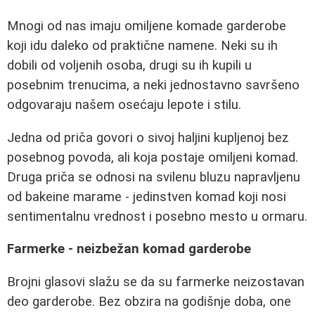
Mnogi od nas imaju omiljene komade garderobe
koji idu daleko od praktične namene. Neki su ih
dobili od voljenih osoba, drugi su ih kupili u
posebnim trenucima, a neki jednostavno savršeno
odgovaraju našem osećaju lepote i stilu.
Jedna od priča govori o sivoj haljini kupljenoj bez
posebnog povoda, ali koja postaje omiljeni komad.
Druga priča se odnosi na svilenu bluzu napravljenu
od bakeine marame - jedinstven komad koji nosi
sentimentalnu vrednost i posebno mesto u ormaru.
Farmerke - neizbežan komad garderobe
Brojni glasovi slažu se da su farmerke neizostavan
deo garderobe. Bez obzira na godišnje doba, one