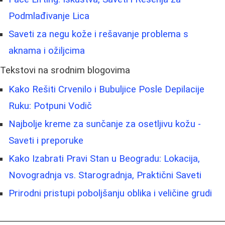
Podmlađivanje Lica
Saveti za negu kože i rešavanje problema s
aknama i ožiljcima
Tekstovi na srodnim blogovima
Kako Rešiti Crvenilo i Bubuljice Posle Depilacije
Ruku: Potpuni Vodič
Najbolje kreme za sunčanje za osetljivu kožu -
Saveti i preporuke
Kako Izabrati Pravi Stan u Beogradu: Lokacija,
Novogradnja vs. Starogradnja, Praktični Saveti
Prirodni pristupi poboljšanju oblika i veličine grudi