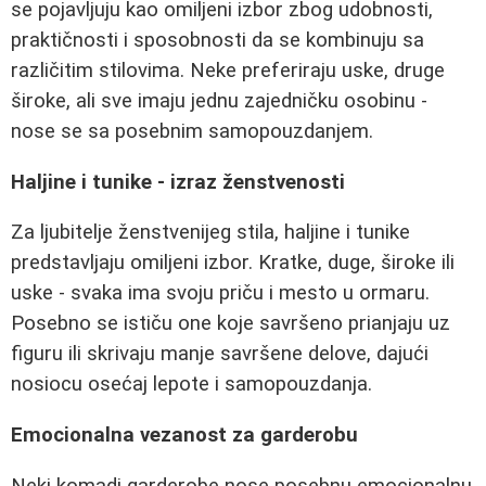
se pojavljuju kao omiljeni izbor zbog udobnosti,
praktičnosti i sposobnosti da se kombinuju sa
različitim stilovima. Neke preferiraju uske, druge
široke, ali sve imaju jednu zajedničku osobinu -
nose se sa posebnim samopouzdanjem.
Haljine i tunike - izraz ženstvenosti
Za ljubitelje ženstvenijeg stila, haljine i tunike
predstavljaju omiljeni izbor. Kratke, duge, široke ili
uske - svaka ima svoju priču i mesto u ormaru.
Posebno se ističu one koje savršeno prianjaju uz
figuru ili skrivaju manje savršene delove, dajući
nosiocu osećaj lepote i samopouzdanja.
Emocionalna vezanost za garderobu
Neki komadi garderobe nose posebnu emocionalnu