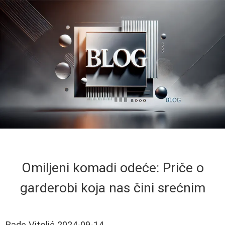
Omiljeni komadi odeće: Priče o
garderobi koja nas čini srećnim
Rade Vitolić
2024-09-14