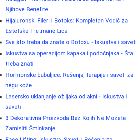
Njihove Benefite
Hijaluronski Fileri i Botoks: Kompletan Vodič za
Estetske Tretmane Lica
Sve što treba da znate o Botoxu - Iskustva i saveti
Iskustva sa operacijom kapaka i podočnjaka - Šta
treba znati
Hormonske bubuljice: Rešenja, terapije i saveti za
negu kože
Lasersko uklanjanje ožiljaka od akni - Iskustva i
saveti
3 Dekorativna Proizvoda Bez Kojih Ne Možete
Zamisliti Šminkanje
Face Lifting: Iskustva, Saveti i Rešenja za