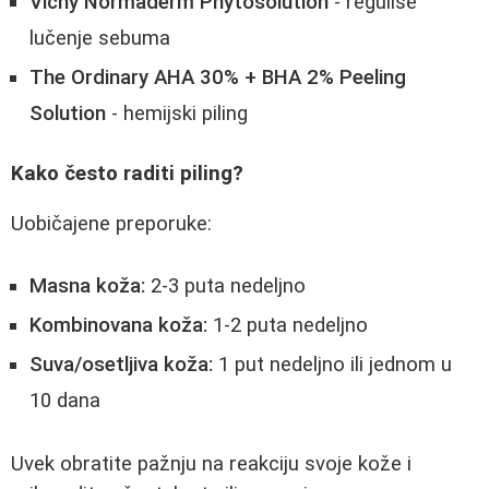
Vichy Normaderm Phytosolution
- reguliše
lučenje sebuma
The Ordinary AHA 30% + BHA 2% Peeling
Solution
- hemijski piling
Kako često raditi piling?
Uobičajene preporuke:
Masna koža:
2-3 puta nedeljno
Kombinovana koža:
1-2 puta nedeljno
Suva/osetljiva koža:
1 put nedeljno ili jednom u
10 dana
Uvek obratite pažnju na reakciju svoje kože i