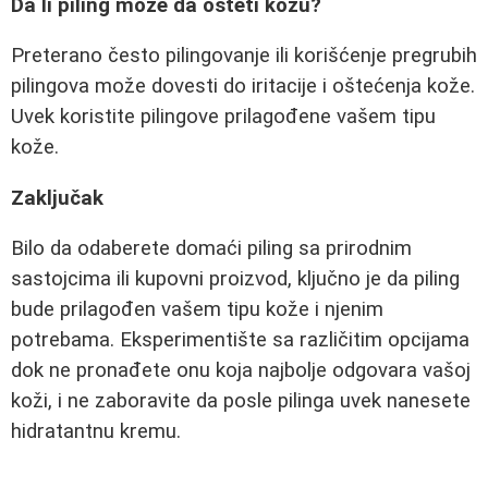
Da li piling može da ošteti kožu?
Preterano često pilingovanje ili korišćenje pregrubih
pilingova može dovesti do iritacije i oštećenja kože.
Uvek koristite pilingove prilagođene vašem tipu
kože.
Zaključak
Bilo da odaberete domaći piling sa prirodnim
sastojcima ili kupovni proizvod, ključno je da piling
bude prilagođen vašem tipu kože i njenim
potrebama. Eksperimentište sa različitim opcijama
dok ne pronađete onu koja najbolje odgovara vašoj
koži, i ne zaboravite da posle pilinga uvek nanesete
hidratantnu kremu.