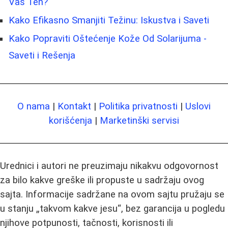
Vaš Ten?
Kako Efikasno Smanjiti Težinu: Iskustva i Saveti
Kako Popraviti Oštećenje Kože Od Solarijuma -
Saveti i Rešenja
O nama
|
Kontakt
|
Politika privatnosti
|
Uslovi
korišćenja
|
Marketinški servisi
Urednici i autori ne preuzimaju nikakvu odgovornost
za bilo kakve greške ili propuste u sadržaju ovog
sajta. Informacije sadržane na ovom sajtu pružaju se
u stanju „takvom kakve jesu“, bez garancija u pogledu
njihove potpunosti, tačnosti, korisnosti ili