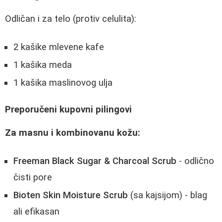
Odličan i za telo (protiv celulita):
2 kašike mlevene kafe
1 kašika meda
1 kašika maslinovog ulja
Preporučeni kupovni pilingovi
Za masnu i kombinovanu kožu:
Freeman Black Sugar & Charcoal Scrub
- odlično
čisti pore
Bioten Skin Moisture Scrub
(sa kajsijom) - blag
ali efikasan