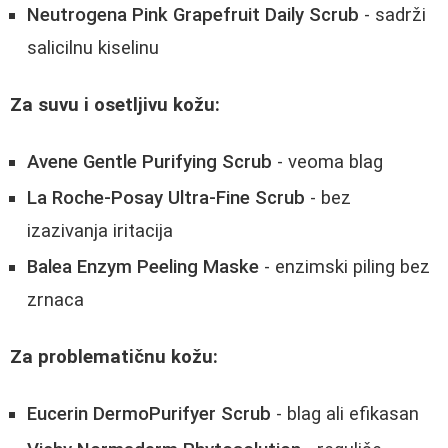
Neutrogena Pink Grapefruit Daily Scrub
- sadrži
salicilnu kiselinu
Za suvu i osetljivu kožu:
Avene Gentle Purifying Scrub
- veoma blag
La Roche-Posay Ultra-Fine Scrub
- bez
izazivanja iritacija
Balea Enzym Peeling Maske
- enzimski piling bez
zrnaca
Za problematičnu kožu:
Eucerin DermoPurifyer Scrub
- blag ali efikasan