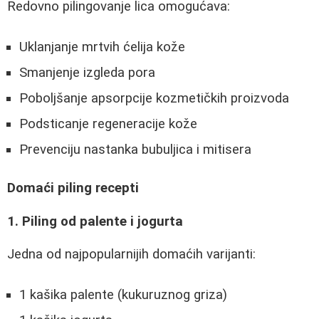
Redovno pilingovanje lica omogućava:
Uklanjanje mrtvih ćelija kože
Smanjenje izgleda pora
Poboljšanje apsorpcije kozmetičkih proizvoda
Podsticanje regeneracije kože
Prevenciju nastanka bubuljica i mitisera
Domaći piling recepti
1. Piling od palente i jogurta
Jedna od najpopularnijih domaćih varijanti:
1 kašika palente (kukuruznog griza)