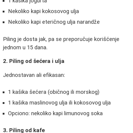
1 kašika jogurta
Nekoliko kapi kokosovog ulja
Nekoliko kapi eteričnog ulja narandže
Piling je dosta jak, pa se preporučuje korišćenje
jednom u 15 dana.
2. Piling od šećera i ulja
Jednostavan ali efikasan:
1 kašika šećera (običnog ili morskog)
1 kašika maslinovog ulja ili kokosovog ulja
Opciono: nekoliko kapi limunovog soka
3. Piling od kafe