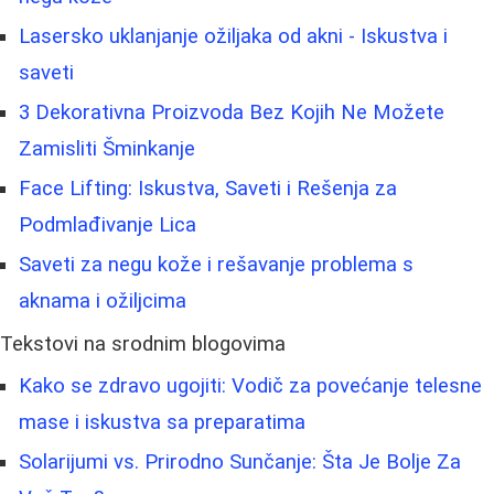
Lasersko uklanjanje ožiljaka od akni - Iskustva i
saveti
3 Dekorativna Proizvoda Bez Kojih Ne Možete
Zamisliti Šminkanje
Face Lifting: Iskustva, Saveti i Rešenja za
Podmlađivanje Lica
Saveti za negu kože i rešavanje problema s
aknama i ožiljcima
Tekstovi na srodnim blogovima
Kako se zdravo ugojiti: Vodič za povećanje telesne
mase i iskustva sa preparatima
Solarijumi vs. Prirodno Sunčanje: Šta Je Bolje Za