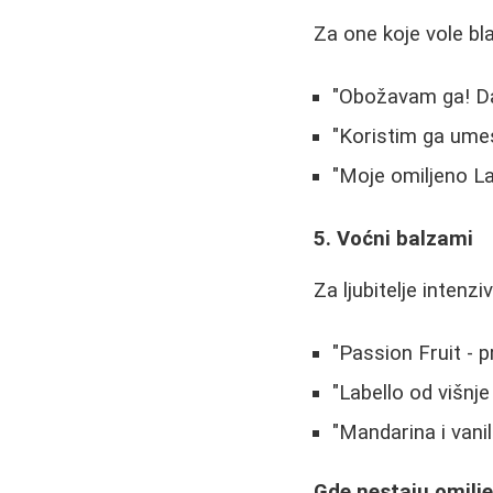
Za one koje vole bla
"Obožavam ga! Daj
"Koristim ga umes
"Moje omiljeno Lab
5. Voćni balzami
Za ljubitelje intenzi
"Passion Fruit - pr
"Labello od višnj
"Mandarina i vanila
Gde nestaju omilj