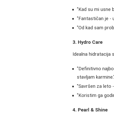
"Kad su mi usne bi
"Fantastičan je - u
"Od kad sam prob
3. Hydro Care
Idealna hidratacija 
"Definitivno najb
stavljam karmine.
"Savršen za leto - 
"Koristim ga god
4. Pearl & Shine