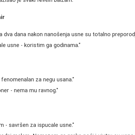
ir
a dva dana nakon nanošenja usne su totalno preporodj
ale usne - koristim ga godinama."
i - fenomenalan za negu usana."
ioner - nema mu ravnog."
 - savršen za ispucale usne."