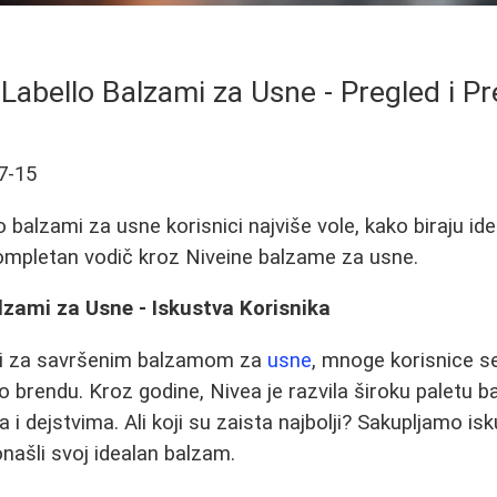
i Labello Balzami za Usne - Pregled i P
7-15
o balzami za usne korisnici najviše vole, kako biraju id
ompletan vodič kroz Niveine balzame za usne.
alzami za Usne - Iskustva Korisnika
zi za savršenim balzamom za
usne
, mnoge korisnice s
 brendu. Kroz godine, Nivea je razvila široku paletu b
 i dejstvima. Ali koji su zaista najbolji? Sakupljamo is
onašli svoj idealan balzam.