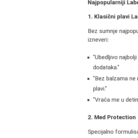
Najpopularniji Lab
1. Klasični plavi L
Bez sumnje najpopul
izneveri:
"Ubedljivo najbolj
dodataka."
"Bez balzama ne m
plavi."
"Vraća me u detin
2. Med Protection
Specijalno formulis