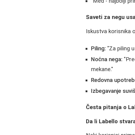
"Med - najbolji p
Saveti za negu us
Iskustva korisnika o
Piling:
"Za piling 
Noćna nega:
"Pred
mekane."
Redovna upotreb
Izbegavanje suviš
Česta pitanja o L
Da li Labello stva