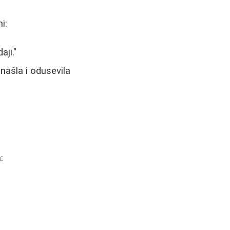
i:
aji."
našla i odusevila
: