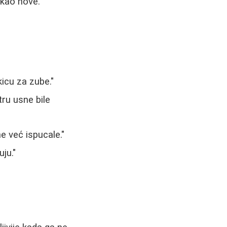
kao nove."
icu za zube."
tru usne bile
 već ispucale."
ju."