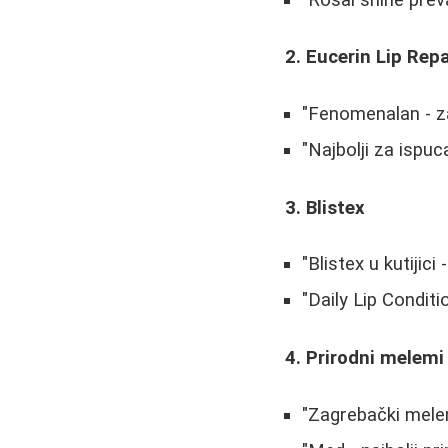
2. Eucerin Lip Repa
"Fenomenalan - z
"Najbolji za ispuc
3. Blistex
"Blistex u kutijic
"Daily Lip Condit
4. Prirodni melemi
"Zagrebački melem