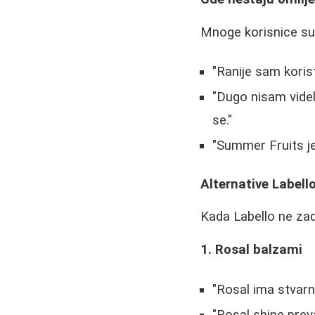
Mnoge korisnice su 
"Ranije sam koristi
"Dugo nisam videl
se."
"Summer Fruits je 
Alternative Label
Kada Labello ne zad
1. Rosal balzami
"Rosal ima stvarn
"Rosal shine prev