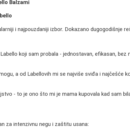
ello Balzami
abello
arniji i najpouzdaniji izbor. Dokazano dugogodišnje re
i Labello koji sam probala - jednostavan, efikasan, bez
ogu, a od Labellovih mi se najviše sviđa i najčešće ko
jstvo - to je ono što mi je mama kupovala kad sam bila
an za intenzivnu negu i zaštitu usana: