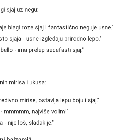
gi sjaj uz negu:
e blagi roze sjaj i fantastično neguje usne."
to sjaja - usne izgledaju prirodno lepo."
ello - ima prelep sedefasti sjaj."
vnih mirisa i ukusa:
edivno mirise, ostavlja lepu boju i sjaj."
e - mmmmm, najviše volim!"
 - nije loš, sladak je."
eni balzami?