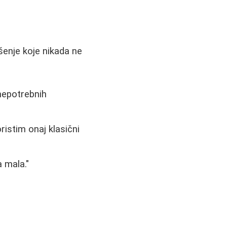
šenje koje nikada ne
 nepotrebnih
ristim onaj klasični
 mala."