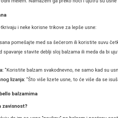
rirodni melem. Namazem ga preko noći i ujutru su usne 
ana
tkrivaju i neke korisne trikove za lepše usne:
usana pomešajte med sa šećerom ili koristite suvu četk
 spavanje stavite deblji sloj balzama ili meda da bi uju
a:
"Koristite balzam svakodnevno, ne samo kad su usne
nog lizanja:
"Što više lizete usne, to će više da se isušu
abello balzamima
ra zavisnost?