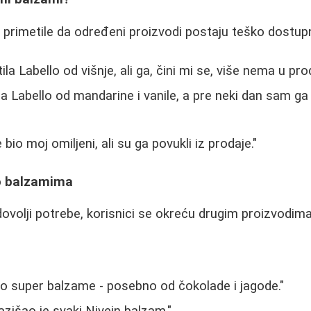
primetile da određeni proizvodi postaju teško dostupn
la Labello od višnje, ali ga, čini mi se, više nema u prod
a Labello od mandarine i vanile, a pre neki dan sam ga 
bio moj omiljeni, ali su ga povukli iz prodaje."
lo balzamima
ovolji potrebe, korisnici se okreću drugim proizvodima
o super balzame - posebno od čokolade i jagode."
azišao je svaki Nivein balzam."