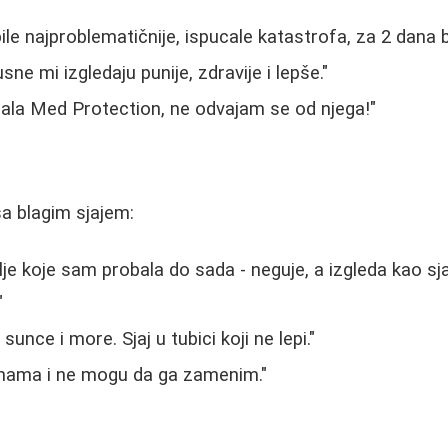
le najproblematičnije, ispucale katastrofa, za 2 dana b
sne mi izgledaju punije, zdravije i lepše."
ala Med Protection, ne odvajam se od njega!"
sa blagim sjajem:
olje koje sam probala do sada - neguje, a izgleda kao s
"
sunce i more. Sjaj u tubici koji ne lepi."
inama i ne mogu da ga zamenim."