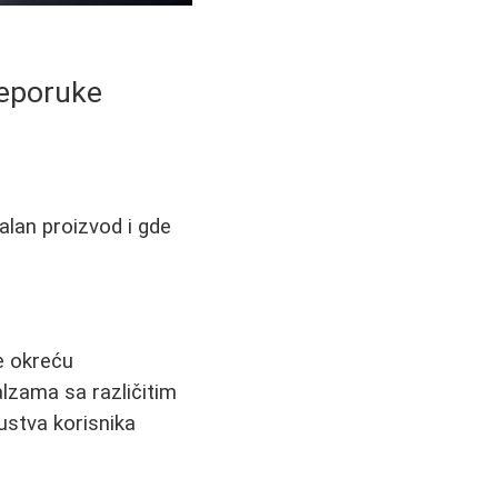
reporuke
ealan proizvod i gde
e okreću
alzama sa različitim
kustva korisnika