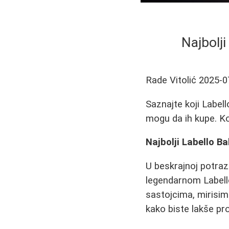
Najbolj
Rade Vitolić
2025-0
Saznajte koji Labell
mogu da ih kupe. K
Najbolji Labello B
U beskrajnoj potra
legendarnom Labello
sastojcima, mirisima
kako biste lakše pr